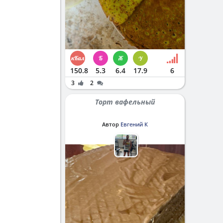
150.8
5.3
6.4
17.9
6
3
2
Торт вафельный
Автор
Евгений К