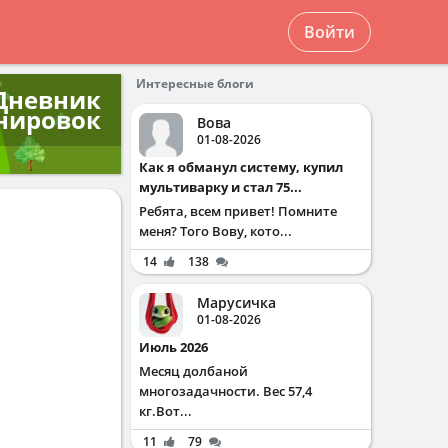
Войти
Интересные блоги
Дневник
нировок
Вова
01-08-2026
Как я обманул систему, купил
мультиварку и стал 75...
Ребята, всем привет! Помните
меня? Того Вову, кото...
14
138
Марусичка
01-08-2026
Июль 2026
Месяц долбаной
многозадачности. Вес 57,4
кг.Вот...
11
79