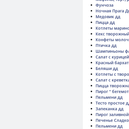
Фунчоза
Ночная Прага 
Медовик дд
Пицца дд
Котлеты марин
Кекс творожный
Конфеты молоч
Птичка дд
Шампиньоны ф
Салат с курицей
Красный бархат
Беляши дд
Котлеты с твор
Салат с кревет
Пицца творожн
Пирог " бегемот
Пельмени дд
Тесто простое д
Запеканка дд
Пирог заливной
Печенье Сладко
Пельмени дд