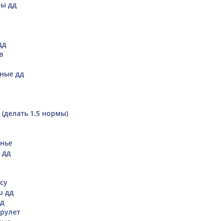
ы дд
дд
в
ные дд
 (делать 1.5 нормы)
енье
 дд
су
ш дд
дд
рулет