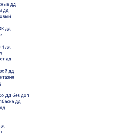
жные дд
ы дд
новый
ЗК дд
е
е) дд
д
ет дд
вой дд
нтазия
д
о ДД без доп
лбаска дд
 дд
дд
т