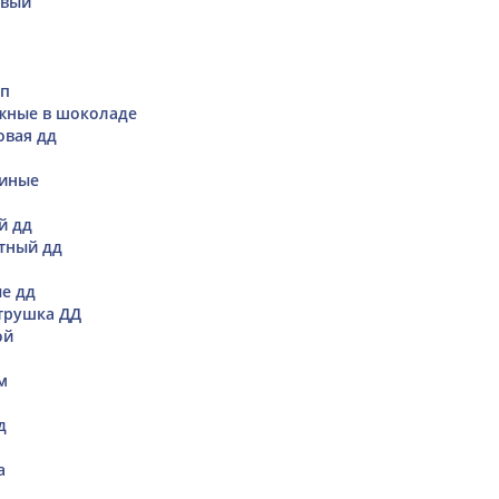
овый
яп
жные в шоколаде
овая дд
риные
й дд
тный дд
е дд
трушка ДД
ой
м
д
а