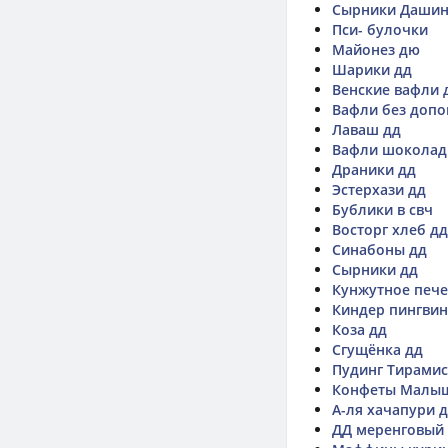
Сырники Дашин
Пси- булочки
Майонез дю
Шарики дд
Венские вафли 
Вафли без допо
Лаваш дд
Вафли шоколад
Драники дд
Эстерхази дд
Бублики в свч
Восторг хлеб дд
Синабоны дд
Сырники дд
Кунжутное печ
Киндер пингвин
Коза дд
Сгущёнка дд
Пудинг Тирамис
Конфеты Малы
А-ля хачапури 
ДД меренговый 