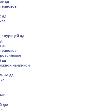
ые дд
теиновое
с дд
кое
 с курицей дд
дд
тик
теиновое
кроволновке
) дд
рожной начинкой
вные дд
чка
вые
ой дю
дд