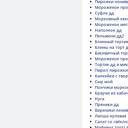
Пирожки ленив
Мороженое про
Суфле дд
Морковный кек
Мороженое мяг
Наполеон дд
Пельмени дд2
Блинный тортик
Блины на торт 
Бисквитный тор
Мороженое про
Тортик дд в ми
Пирог( пирожки
Капкейки с тво
Сыр мой
Пончики морко
Брауни из каба
Нуга
Пряники дд
Вареники лени
Лапша нулевая
Салат со свёкл
Мафины( торт) 