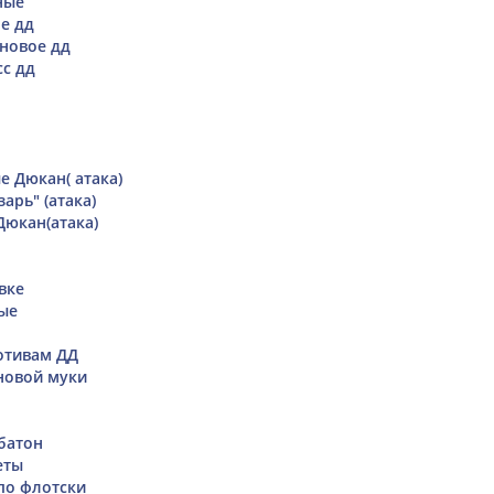
ные
е дд
новое дд
с дд
 Дюкан( атака)
арь" (атака)
Дюкан(атака)
вке
ые
отивам ДД
новой муки
батон
еты
по флотски