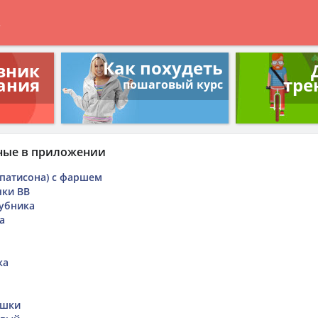
в
Как похудеть
вник
ания
тре
пошаговый курс
ные в приложении
 патисона) с фаршем
чки ВВ
убника
а
ка
ешки