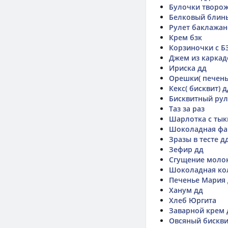
Булочки творо
Белковый блин
Рулет баклажа
Крем бзк
Корзиночки с Б
Джем из каркад
Ириска дд
Орешки( печень
Кекс( бисквит) д
Бисквитный рул
Таз за раз
Шарлотка с тык
Шоколадная фа
Зразы в тесте д
Зефир дд
Сгущение молок
Шоколадная ко
Печенье Мария
Ханум дд
Хлеб Юргита
Заварной крем 
Овсяный бискви