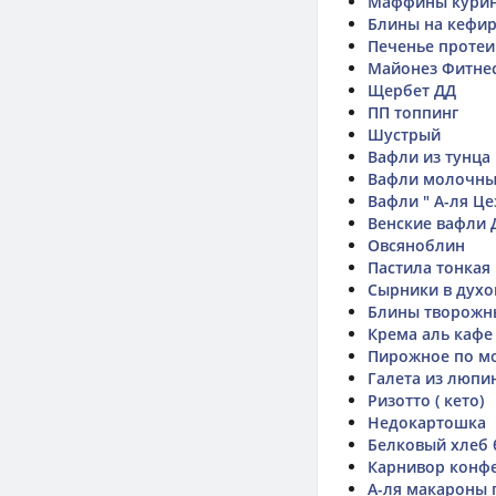
Маффины кури
Блины на кефир
Печенье протеи
Майонез Фитнес
Щербет ДД
ПП топпинг
Шустрый
Вафли из тунца
Вафли молочные
Вафли " А-ля Цез
Венские вафли 
Овсяноблин
Пастила тонкая
Сырники в духо
Блины творожн
Крема аль кафе
Пирожное по м
Галета из люпи
Ризотто ( кето)
Недокартошка
Белковый хлеб 
Карнивор конф
А-ля макароны 