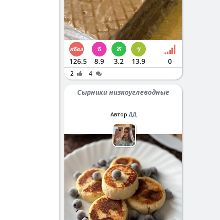
126.5
8.9
3.2
13.9
0
2
4
Сырники низкоуглеводные
Автор
ДД