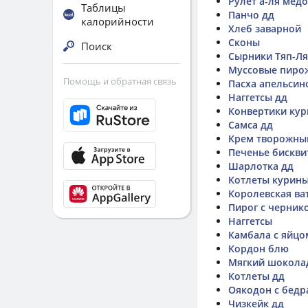
Рулет а-ля мед
Таблицы
Панчо дд
калорийности
Хлеб заварной
Сконы
Поиск
Сырники Тяп-Л
Муссовые пиро
Помощь и обратная связь
Пасха апельсин
Наггетсы дд
Конвертики ку
Самса дд
Крем творожны
Печенье бискви
Шарлотка дд
Котлеты курины
Королевская ва
Пирог с черник
Наггетсы
Камбала с яйцо
Кордон блю
Мягкий шокола
Котлеты дд
Оякодон с бедр
Чизкейк дд