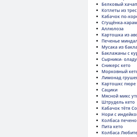
Белковый хача
Котлеты из тре
Кабачок по-кор
Сгущёнка-карам
Аллюлоза
Картошка из ав
Печенье минда
Мусака из бакл
Баклажаны с ку
Сырники- олад
Сникерс кето
Морковный кето
Лимонад груше
Картошкс пюре
Сацики
Мясной микс ут
Штрудель кето
Кабачок тётя С
Нори с индейко
Колбаса печено
Пита кето
Колбаса Любит