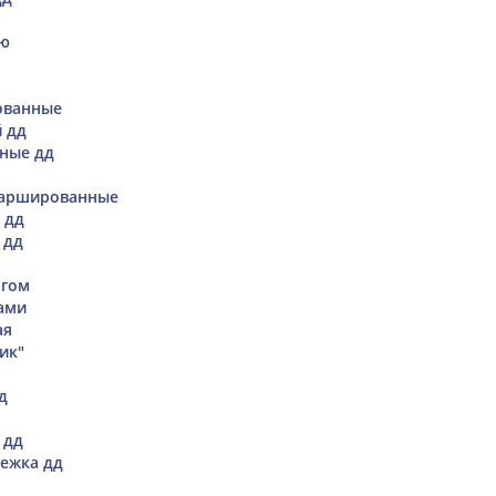
Дю
ованные
 дд
ные дд
аршированные
 дд
 дд
огом
ками
ая
ик"
д
 дд
ежка дд