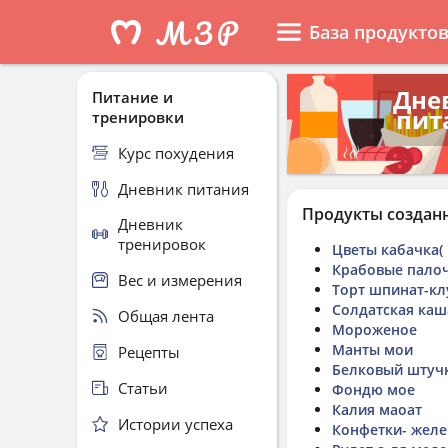
База продукто
Дне
Питание и
пит
тренировки
Курс похудения
Дневник питания
Продукты создан
Дневник
тренировок
Цветы кабачка(
Крабовые пало
Вес и измерения
Торт шпинат-кл
Солдатская каш
Общая лента
Мороженое
Манты мои
Рецепты
Белковый штуч
Статьи
Фондю мое
Калия маоат
Истории успеха
Конфетки- жел