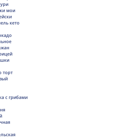
пури
ски мои
ейски
ель кето
окадо
льное
ажан
рицей
ушки
 торт
вый
ка с грибами
оня
й
чная
ельская