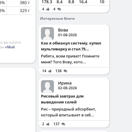
178.3
8.4
8.8
16.4
10
.3%
380 г
4
4
3%
329 г
Интересные блоги
Вова
01-08-2026
и вы хотите
Как я обманул систему, купил
ием
«Мой
мультиварку и стал 75...
Ребята, всем привет! Помните
меня? Того Вову, кото...
14
138
Ирина
02-08-2026
Рисовый завтрак для
выведения солей
Рис – природный абсорбент,
который впитывает в себ...
2
137