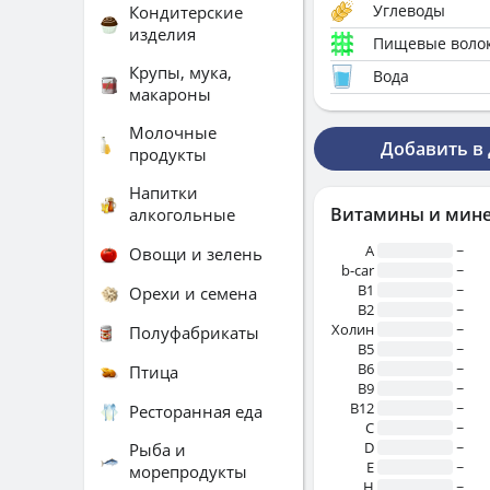
Углеводы
Кондитерские
изделия
Пищевые воло
Крупы, мука,
Вода
макароны
Молочные
Добавить в
продукты
Напитки
Витамины и мин
алкогольные
A
~
Овощи и зелень
b-car
~
В1
~
Орехи и семена
B2
~
Холин
~
Полуфабрикаты
B5
~
B6
~
Птица
B9
~
B12
~
Ресторанная еда
C
~
D
~
Рыба и
E
~
морепродукты
H
~