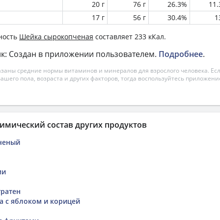
20 г
76 г
26.3%
11
17 г
56 г
30.4%
1
ность
Шейка сырокопченая
составляет 233 кКал.
к: Создан в приложении пользователем.
Подробнее
.
азаны средние нормы витаминов и минералов для взрослого человека. Есл
вашего пола, возраста и других факторов, тогда воспользуйтесь приложен
имический состав других продуктов
ченый
ми
гратен
а с яблоком и корицей