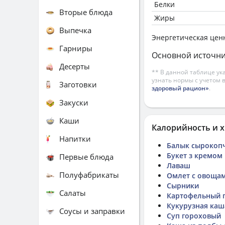
Белки
Вторые блюда
Жиры
Выпечка
Энергетическая цен
Гарниры
Основной источни
Десерты
** В данной таблице ук
узнать нормы с учетом 
Заготовки
здоровый рацион»
.
Закуски
Каши
Калорийность и х
Напитки
Балык сырокоп
Букет з кремом
Первые блюда
Лаваш
Полуфабрикаты
Омлет с овоща
Сырники
Салаты
Картофельный 
Кукурузная каш
Соусы и заправки
Суп гороховый