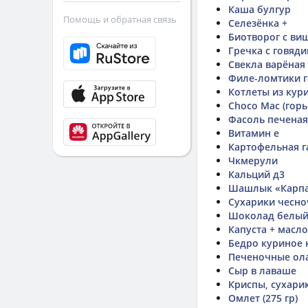
Каша булгур
Помощь и обратная связь
Селезёнка +
Биотворог с ви
Гречка с говяд
Свекла варёная
Филе-ломтики г
Котлеты из кур
Choco Mac (горь
Фасоль печеная
Витамин е
Картофельная га
Чкмерули
Кальций д3
Шашлык «Карпа
Сухарики чесн
Шоколад белый
Капуста + масло
Бедро куриное 
Печеночные ола
Сыр в лаваше
Криспы, сухарики
Омлет (275 гр)