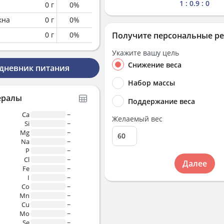
1 : 0.9 : 0
0
г
0
%
кна
0
г
0
%
0
г
0
%
Получите персональные р
Укажите вашу цель
Снижение веса
 дневник питания
Набор массы
ералы
Поддержание веса
Ca
~
Желаемый вес
Si
~
Mg
~
Na
~
P
~
Cl
~
Далее
Fe
~
I
~
Co
~
Mn
~
Cu
~
Mo
~
Se
~