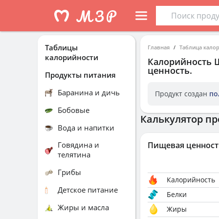
Таблицы
Главная
Таблица кало
калорийности
Калорийность
ценность.
Продукты питания
Баранина и дичь
Продукт создан
по
Бобовые
Калькулятор пр
Вода и напитки
Говядина и
Пищевая ценност
телятина
Грибы
Калорийность
Детское питание
Белки
Жиры и масла
Жиры