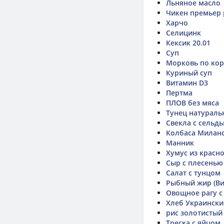
Льняное масло
Чикен премьер р
Харчо
Селицинк
Кексик 20.01
Суп
Морковь по кор
Куриный суп
Витамин D3
Пертма
ПЛОВ без мяса
Тунец натураль
Свекла с сельд
Колбаса Милан
Манник
Хумус из красн
Сыр с плесенью
Салат с тунцом
Рыбный жир (В
Овощное рагу 
Хлеб Украински
рис золотистый 
Треска с яйцом