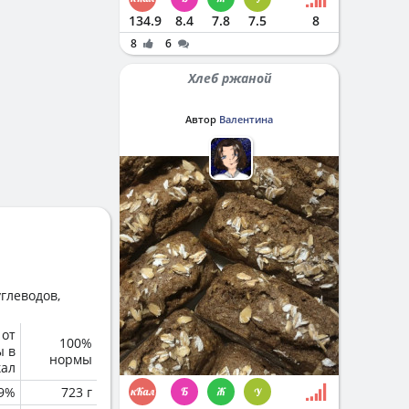
134.9
8.4
7.8
7.5
8
8
6
Хлеб ржаной
Автор
Валентина
глеводов,
 от
100%
ы в
нормы
кал
.9%
723 г