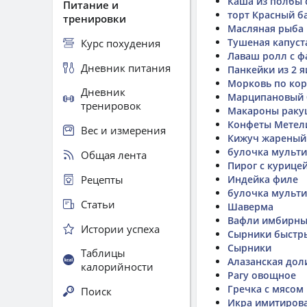
Каша из полбы 
Питание и
торт Красный б
тренировки
Масляная рыба 
Тушеная капуст
Курс похудения
Лаваш ролл с 
Дневник питания
Панкейки из 2 я
Морковь по кор
Дневник
Марципановый 
тренировок
Макароны раку
Конфеты Метел
Вес и измерения
Кижуч жареный
булочка мульти
Общая лента
Пирог с курице
Рецепты
Индейка филе
булочка мульти
Статьи
Шаверма
Вафли имбирные
Истории успеха
Сырники быстр
Сырники
Таблицы
Алазанская дол
калорийности
Рагу овощное
Гречка с мясом
Поиск
Икра имитиров