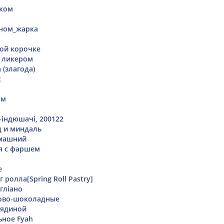
оком
аном_жарка
ой корочке
 ликером
 (злагода)
x
ом
-індюшачі, 200122
д и миндаль
машний
я с фаршем
е
 ролла[Spring Roll Pastry]
гліано
ово-шоколадные
вядиной
ное Fyah