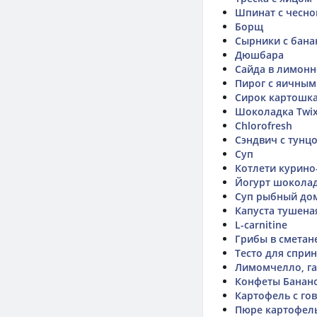
Шпинат с чесн
Борщ
Сырники с бан
Дюшбара
Сайда в лимонн
Пирог с яичным
Сирок картошка
Шоколадка Twi
Chlorofresh
Сэндвич с тунц
Суп
Котлети курино
Йогурт шокола
Суп рыбный до
Капуста тушена
L-carnitine
Грибы в сметан
Тесто для спринг
Лимомчелло, га
Конфеты Банан
Картофель с го
Пюре картофель