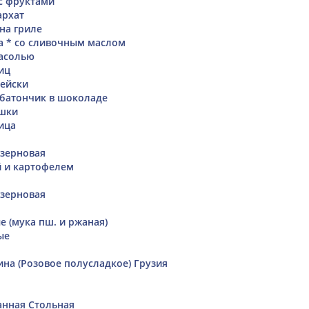
с фруктами
архат
на гриле
а * со сливочным маслом
фасолью
иц
ейски
батончик в шоколаде
шки
ица
зерновая
й и картофелем
зерновая
 (мука пш. и ржаная)
ые
ина (Розовое полусладкое) Грузия
анная Стольная