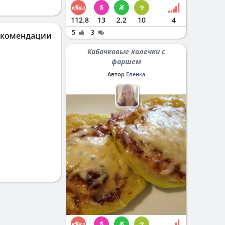
112.8
13
2.2
10
4
5
3
екомендации
Кабачковые колечки с
фаршем
Автор
Еленка