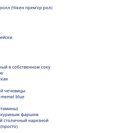
олл (Чікен прем'єр рол)
ейски
ный в собственном соку
ью
ская
ой чечевицы
 memel blue
итамины)
с куриным фаршем
й столичный нарезной
(просто)