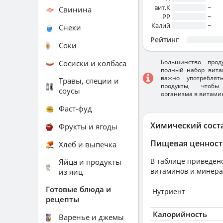
вит.К
~
Свинина
PP
~
Калий
~
Снеки
Рейтинг
Соки
Большинство прод
Сосиски и колбаса
полный набор вита
важно употребля
Травы, специи и
продукты, чтобы
соусы
организма в витами
Фаст-фуд
Химический сост
Фрукты и ягоды
Пищевая ценност
Хлеб и выпечка
В таблице приведено
Яйца и продукты
витаминов и минера
из яиц
Готовые блюда и
Нутриент
рецепты
Калорийность
Варенье и джемы