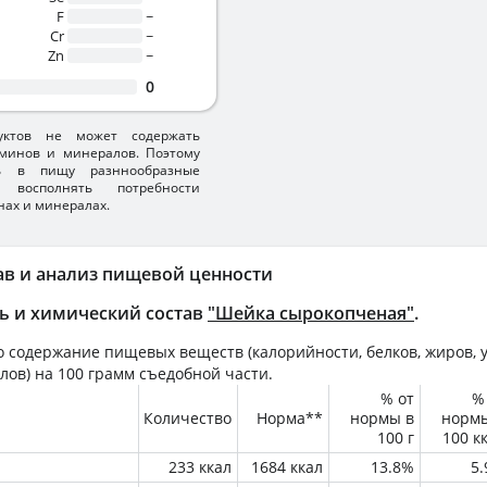
F
~
Cr
~
Zn
~
0
уктов не может содержать
минов и минералов. Поэтому
ть в пищу разннообразные
 восполнять потребности
нах и минералах.
ав и анализ пищевой ценности
ь и химический состав
"Шейка сырокопченая"
.
 содержание пищевых веществ (калорийности, белков, жиров, у
лов) на
100 грамм
съедобной части.
% от
%
Количество
Норма**
нормы в
норм
100 г
100 к
233 ккал
1684 ккал
13.8%
5