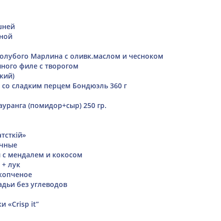
шней
иной
олубого Марлина с оливк.маслом и чесноком
иного филе с творогом
кий)
 со сладким перцем Бондюэль 360 г
уранга (помидор+сыр) 250 гр.
тсткій»
очные
 с мендалем и кокосом
 + лук
копченое
дьи без углеводов
 «Crisp it”