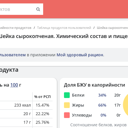
рийности продуктов
Таблица продуктов пользователей
Шейка сырокопчен
Шейка сырокопченая
. Химический состав и пище
льзователем
в приложении
Мой здоровый рацион
.
одукта
ь на
100
г
Доля БЖУ в калорийности
Белки
34
%
20
г
% от РСП
233
ккал
15.47
%
Жиры
66
%
17
г
20
г
22.22
%
Углеводы
0
%
0
г
17
г
25.76
%
Соотношение белков, жиров 