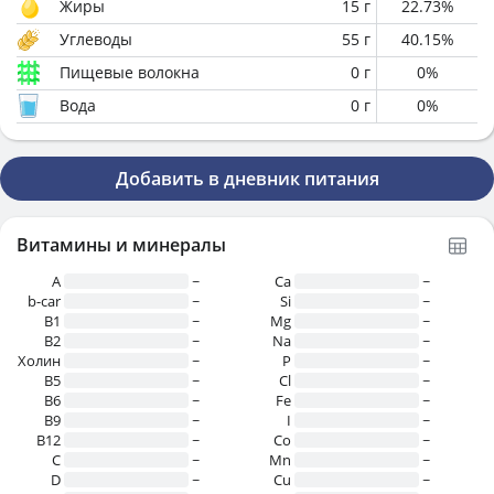
Жиры
15
г
22.73
%
Углеводы
55
г
40.15
%
Пищевые волокна
0
г
0
%
Вода
0
г
0
%
Добавить в дневник питания
Витамины и минералы
A
~
Ca
~
b-car
~
Si
~
В1
~
Mg
~
B2
~
Na
~
Холин
~
P
~
B5
~
Cl
~
B6
~
Fe
~
B9
~
I
~
B12
~
Co
~
C
~
Mn
~
D
~
Cu
~