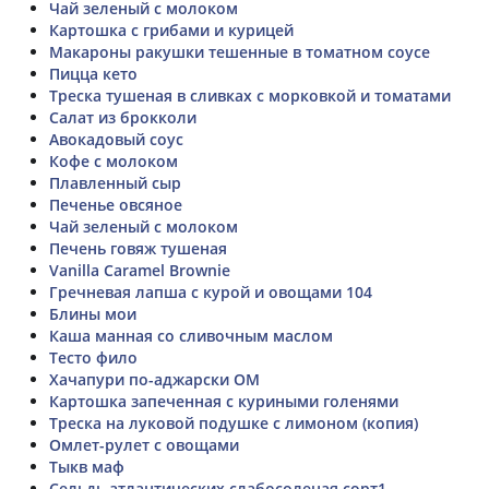
Чай зеленый с молоком
Картошка с грибами и курицей
Макароны ракушки тешенные в томатном соусе
Пицца кето
Треска тушеная в сливках с морковкой и томатами
Салат из брокколи
Авокадовый соус
Кофе с молоком
Плавленный сыр
Печенье овсяное
Чай зеленый с молоком
Печень говяж тушеная
Vanilla Caramel Brownie
Гречневая лапша с курой и овощами 104
Блины мои
Каша манная со сливочным маслом
Тесто фило
Хачапури по-аджарски ОМ
Картошка запеченная с куриными голенями
Треска на луковой подушке с лимоном (копия)
Омлет-рулет с овощами
Тыкв маф
Сельдь атлантических слабосоленая сорт1