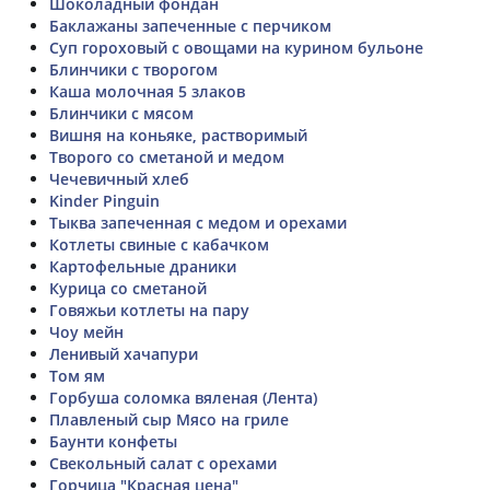
Шоколадный фондан
Баклажаны запеченные с перчиком
Суп гороховый с овощами на курином бульоне
Блинчики с творогом
Каша молочная 5 злаков
Блинчики с мясом
Вишня на коньяке, растворимый
Творого со сметаной и медом
Чечевичный хлеб
Kinder Pinguin
Тыква запеченная с медом и орехами
Котлеты свиные с кабачком
Картофельные драники
Курица со сметаной
Говяжьи котлеты на пару
Чоу мейн
Ленивый хачапури
Том ям
Горбуша соломка вяленая (Лента)
Плавленый сыр Мясо на гриле
Баунти конфеты
Свекольный салат с орехами
Горчица "Красная цена"