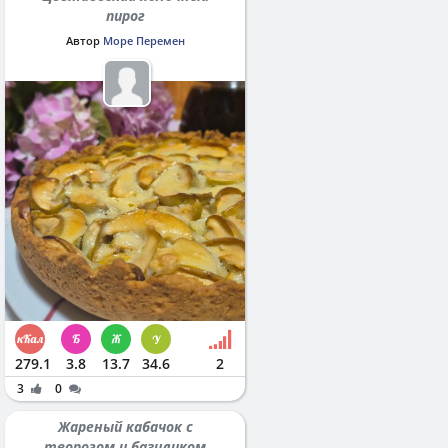
пирог
Автор
Море Перемен
279.1
3.8
13.7
34.6
2
3
0
Жареный кабачок с
творогом и базиликом