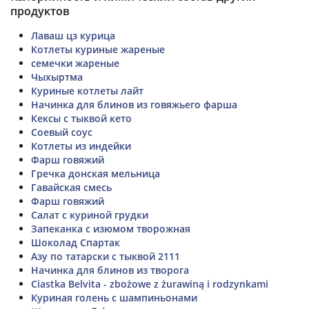
продуктов
Лаваш цз курица
Котлеты куриные жареные
семечки жареные
Чыхыртма
Куриные котлеты лайт
Начинка для блинов из говяжьего фарша
Кексы с тыквой кето
Соевый соус
Котлеты из индейки
Фарш говяжий
Гречка донская мельница
Гавайская смесь
Фарш говяжий
Салат с куриной грудки
Запеканка с изюмом творожная
Шоколад Спартак
Азу по татарски с тыквой 2111
Начинка для блинов из творога
Ciastka Belvita - zbożowe z żurawiną i rodzynkami
Куриная голень с шампиньонами