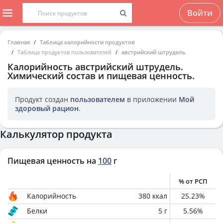
Войти
Главная
Таблица калорийности продуктов
Таблица продуктов пользователей
австрийский штрудель
Калорийность
австрийский штрудель
.
Химический состав и пищевая ценность.
Продукт создан
пользователем
в приложении
Мой
здоровый рацион
.
Калькулятор продукта
Пищевая ценность на
100
г
% от РСП
Калорийность
380
ккал
25.23
%
Белки
5
г
5.56
%