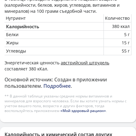
(калорийности, белков, жиров, углеводов, витаминов и
минералов) на
100 грамм
съедобной части.
Нутриент
Количество
Калорийность
380 ккал
Белки
5 г
Жиры
15 г
Углеводы
55 г
Энергетическая ценность
австрийский штрудель
составляет 380 кКал.
Основной источник: Создан в приложении
пользователем.
Подробнее
.
** В данной таблице указаны средние нормы витаминов и
минералов для взрослого человека. Если вы хотите узнать нормы с
учетом вашего пола, возраста и других факторов, тогда
воспользуйтесь приложением
«Мой здоровый рацион»
.
Калорийность и химический состав других