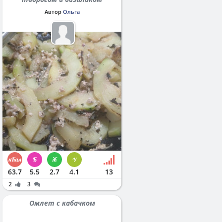
Автор
Ольга
63.7
5.5
2.7
4.1
13
2
3
Омлет с кабачком