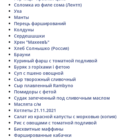
Соломка из филе сома (Лентп)
Уха
Манты
Перець фарширований
Колдуны
Сердешшшки
Хрен "МахеевЪ"
Хлеб Солнышко (Россия)
Брауни
Куриный фарш с томатной подливой
Буряк з горіхами і фетою
Суп с пшено овощной
Сыр творожный сливочный
Сыр плавленный Rambyno
Помидоры с фетой
Судак запеченный под сливочным маслом
Маслята с/м
Котлеты 21.11.2021
Салат из красной капусты с морковью (копия)
Рис с овощами с томатной подливой
Бисквитные маффины
Фаршированные кабачки