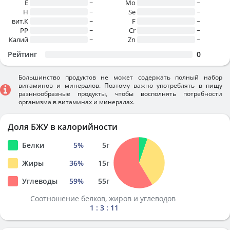
E
~
Mo
~
H
~
Se
~
вит.К
~
F
~
PP
~
Cr
~
Калий
~
Zn
~
Рейтинг
0
Большинство продуктов не может содержать полный набор
витаминов и минералов. Поэтому важно употреблять в пищу
разннообразные продукты, чтобы восполнять потребности
организма в витаминах и минералах.
Доля БЖУ в калорийности
Белки
5
%
5
г
Жиры
36
%
15
г
Углеводы
59
%
55
г
Соотношение белков, жиров и углеводов
1 : 3 : 11