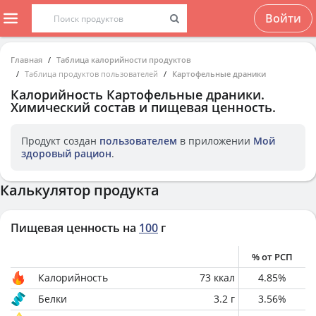
Войти
Главная
Таблица калорийности продуктов
Таблица продуктов пользователей
Картофельные драники
Калорийность
Картофельные драники
.
Химический состав и пищевая ценность.
Продукт создан
пользователем
в приложении
Мой
здоровый рацион
.
Калькулятор продукта
Пищевая ценность на
100
г
% от РСП
Калорийность
73
ккал
4.85
%
Белки
3.2
г
3.56
%