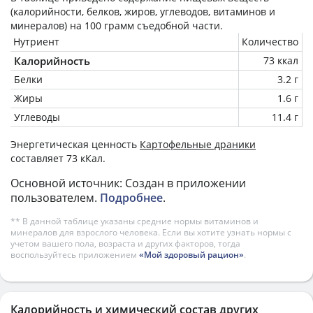
(калорийности, белков, жиров, углеводов, витаминов и
минералов) на
100 грамм
съедобной части.
Нутриент
Количество
Калорийность
73 ккал
Белки
3.2 г
Жиры
1.6 г
Углеводы
11.4 г
Энергетическая ценность
Картофельные драники
составляет 73 кКал.
Основной источник: Создан в приложении
пользователем.
Подробнее
.
** В данной таблице указаны средние нормы витаминов и
минералов для взрослого человека. Если вы хотите узнать нормы с
учетом вашего пола, возраста и других факторов, тогда
воспользуйтесь приложением
«Мой здоровый рацион»
.
Калорийность и химический состав других