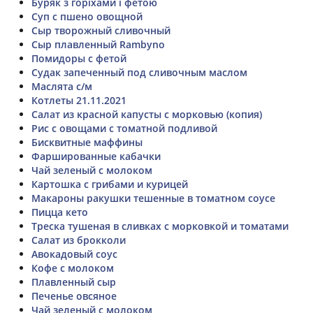
Буряк з горіхами і фетою
Суп с пшено овощной
Сыр творожный сливочный
Сыр плавленный Rambyno
Помидоры с фетой
Судак запеченный под сливочным маслом
Маслята с/м
Котлеты 21.11.2021
Салат из красной капусты с морковью (копия)
Рис с овощами с томатной подливой
Бисквитные маффины
Фаршированные кабачки
Чай зеленый с молоком
Картошка с грибами и курицей
Макароны ракушки тешенные в томатном соусе
Пицца кето
Треска тушеная в сливках с морковкой и томатами
Салат из брокколи
Авокадовый соус
Кофе с молоком
Плавленный сыр
Печенье овсяное
Чай зеленый с молоком