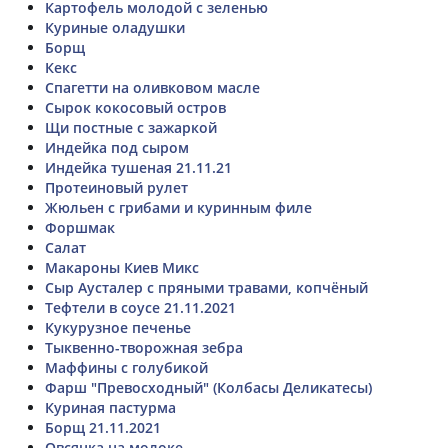
Картофель молодой с зеленью
Куриные оладушки
Борщ
Кекс
Спагетти на оливковом масле
Сырок кокосовый остров
Щи постные с зажаркой
Индейка под сыром
Индейка тушеная 21.11.21
Протеиновый рулет
Жюльен с грибами и куринным филе
Форшмак
Салат
Макароны Киев Микс
Сыр Аусталер с пряными травами, копчёный
Тефтели в соусе 21.11.2021
Кукурузное печенье
Тыквенно-творожная зебра
Маффины с голубикой
Фарш "Превосходный" (Колбасы Деликатесы)
Куриная пастурма
Борщ 21.11.2021
Овсянка на молоке