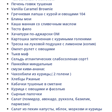
Печень говяж тушеная
Vanilla Caramel Brownie
Гречневая лапша с курой и овощами 104
Блины мои
Каша манная со сливочным маслом
Тесто фило
Хачапури по-аджарски ОМ
Картошка запеченная с куриными голенями
Треска на луковой подушке с лимоном (копия)
Омлет-рулет с овощами
Тыкв маф
Сельдь атлантических слабосоленая сорт1
Панкейки миндальные
смузи киви-ананас
Чахохбили из курицы,( 2 голени )
Хлебцы Ржаные
Кабачки тушеные в сметане
Курица с овощами и фасолью
Сырные палочки
Салат (помидор, авокадо, руккола, базилик,
пармезан)
Салат из пекин капусты, яблок, моркови и курицы