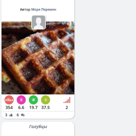
Автор
Море Перемен
354
6.6
19.7
37.5
2
3
6
Голубцы