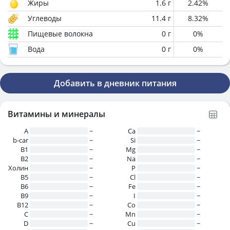
Жиры
1.6
г
2.42
%
Углеводы
11.4
г
8.32
%
Пищевые волокна
0
г
0
%
Вода
0
г
0
%
Добавить в дневник питания
Витамины и минералы
A
~
Ca
~
b-car
~
Si
~
В1
~
Mg
~
B2
~
Na
~
Холин
~
P
~
B5
~
Cl
~
B6
~
Fe
~
B9
~
I
~
B12
~
Co
~
C
~
Mn
~
D
~
Cu
~