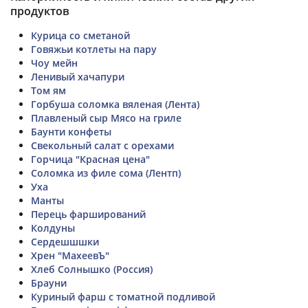
продуктов
Курица со сметаной
Говяжьи котлеты на пару
Чоу мейн
Ленивый хачапури
Том ям
Горбуша соломка вяленая (Лента)
Плавленый сыр Мясо на гриле
Баунти конфеты
Свекольный салат с орехами
Горчица "Красная цена"
Соломка из филе сома (Лентп)
Уха
Манты
Перець фарширований
Колдуны
Сердешшшки
Хрен "МахеевЪ"
Хлеб Солнышко (Россия)
Брауни
Куриный фарш с томатной подливой