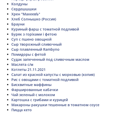
Колдуны
Сердешшшки
Хрен "МахеевЪ"
Хлеб Солнышко (Россия)
Брауни
Куриный фарш с томатной подливой
Буряк з горіхами і фетою
Суп с пшено овощной
Сыр творожный сливочный
Сыр плавленный Rambyno
Помидоры с фетой
Судак запеченный под сливочным маслом
Маслята с/м
Котлеты 21.11.2021
Салат из красной капусты с морковью (копия)
Рис с овощами с томатной подливой
Бисквитные маффины
Фаршированные кабачки
Чай зеленый с молоком
Картошка с грибами и курицей
Макароны ракушки тешенные в томатном соусе
Пицца кето