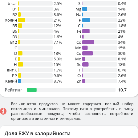
b-car
2.5%
Si
0.4%
В1
3%
Mg
14%
B2
8.6%
Na
2.6%
Холин
21%
P
22%
B5
12%
Cl
1.8%
B6
4%
Fe
21%
B9
1.6%
I
4%
B12
7.1%
Co
34%
C
~
Mn
15%
D
13%
Cu
30%
E
5.3%
Mo
8.1%
H
15%
Se
18%
вит.К
1.7%
F
0.7%
PP
9.6%
Cr
2.6%
Калий
8.7%
Zn
7.4%
Рейтинг
10.7
Большинство продуктов не может содержать полный набор
витаминов и минералов. Поэтому важно употреблять в пищу
разннообразные продукты, чтобы восполнять потребности
организма в витаминах и минералах.
Доля БЖУ в калорийности