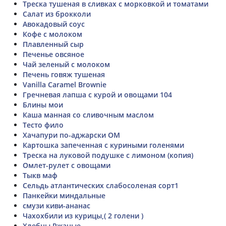
Треска тушеная в сливках с морковкой и томатами
Салат из брокколи
Авокадовый соус
Кофе с молоком
Плавленный сыр
Печенье овсяное
Чай зеленый с молоком
Печень говяж тушеная
Vanilla Caramel Brownie
Гречневая лапша с курой и овощами 104
Блины мои
Каша манная со сливочным маслом
Тесто фило
Хачапури по-аджарски ОМ
Картошка запеченная с куриными голенями
Треска на луковой подушке с лимоном (копия)
Омлет-рулет с овощами
Тыкв маф
Сельдь атлантических слабосоленая сорт1
Панкейки миндальные
смузи киви-ананас
Чахохбили из курицы,( 2 голени )
Хлебцы Ржаные