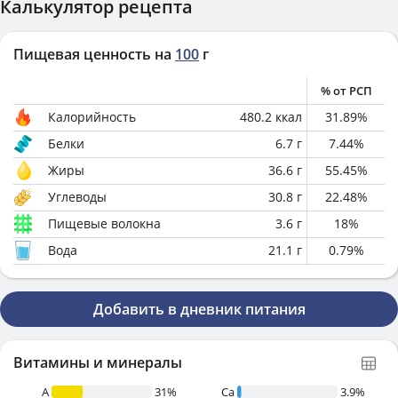
Калькулятор рецепта
Пищевая ценность на
100
г
% от РСП
Калорийность
480.2
ккал
31.89
%
Белки
6.7
г
7.44
%
Жиры
36.6
г
55.45
%
Углеводы
30.8
г
22.48
%
Пищевые волокна
3.6
г
18
%
Вода
21.1
г
0.79
%
Добавить в дневник питания
Витамины и минералы
A
31%
Ca
3.9%