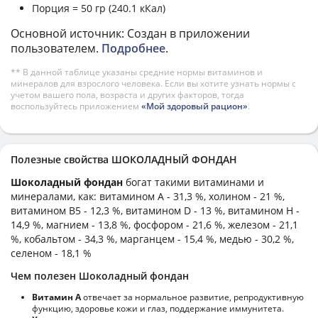
Порция = 50 гр (240.1 кКал)
Основной источник: Создан в приложении
пользователем.
Подробнее
.
** В данной таблице указаны средние нормы витаминов и
минералов для взрослого человека. Если вы хотите узнать нормы с
учетом вашего пола, возраста и других факторов, тогда
воспользуйтесь приложением
«Мой здоровый рацион»
.
Полезные свойства ШОКОЛАДНЫЙ ФОНДАН
Шоколадный фондан
богат такими витаминами и
минералами, как: витамином А - 31,3 %, холином - 21 %,
витамином B5 - 12,3 %, витамином D - 13 %, витамином H -
14,9 %, магнием - 13,8 %, фосфором - 21,6 %, железом - 21,1
%, кобальтом - 34,3 %, марганцем - 15,4 %, медью - 30,2 %,
селеном - 18,1 %
Чем полезен Шоколадный фондан
Витамин А
отвечает за нормальное развитие, репродуктивную
функцию, здоровье кожи и глаз, поддержание иммунитета.