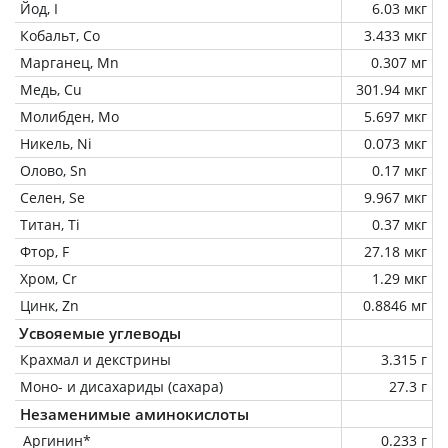
Йод, I
6.03 мкг
Кобальт, Co
3.433 мкг
Марганец, Mn
0.307 мг
Медь, Cu
301.94 мкг
Молибден, Mo
5.697 мкг
Никель, Ni
0.073 мкг
Олово, Sn
0.17 мкг
Селен, Se
9.967 мкг
Титан, Ti
0.37 мкг
Фтор, F
27.18 мкг
Хром, Cr
1.29 мкг
Цинк, Zn
0.8846 мг
Усвояемые углеводы
Крахмал и декстрины
3.315 г
Моно- и дисахариды (сахара)
27.3 г
Незаменимые аминокислоты
Аргинин*
0.233 г