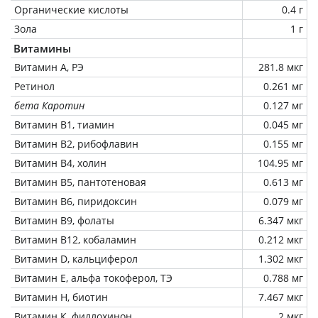
Органические кислоты
0.4 г
Зола
1 г
Витамины
Витамин А, РЭ
281.8 мкг
Ретинол
0.261 мг
бета Каротин
0.127 мг
Витамин В1, тиамин
0.045 мг
Витамин В2, рибофлавин
0.155 мг
Витамин В4, холин
104.95 мг
Витамин В5, пантотеновая
0.613 мг
Витамин В6, пиридоксин
0.079 мг
Витамин В9, фолаты
6.347 мкг
Витамин В12, кобаламин
0.212 мкг
Витамин D, кальциферол
1.302 мкг
Витамин Е, альфа токоферол, ТЭ
0.788 мг
Витамин Н, биотин
7.467 мкг
Витамин К, филлохинон
2 мкг