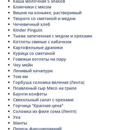
Каша молочная 5 злаков
Блинчики с мясом
Вишня на коньяке, растворимый
Творого со сметаной и медом
Чечевичный хлеб
Kinder Pinguin
Тыква запеченная с медом и орехами
Котлеты свиные с кабачком
Картофельные драники
Курица со сметаной
Говяжьи котлеты на пару
Чоу мейн
Ленивый хачапури
Том ям
Горбуша соломка вяленая (Лента)
Плавленый сыр Мясо на гриле
Баунти конфеты
Свекольный салат с орехами
Горчица "Красная цена"
Соломка из филе сома (Лентп)
Уха
Манты
Перець фарширований