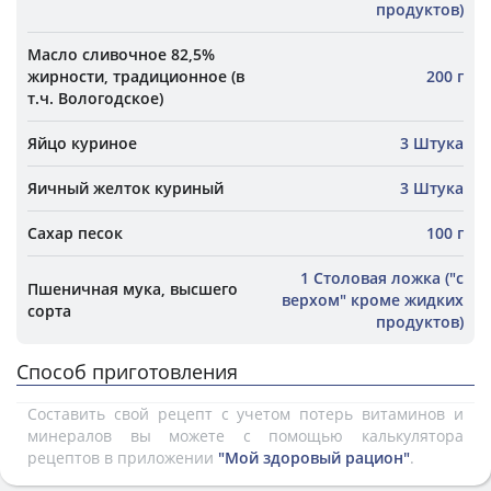
продуктов)
Масло сливочное 82,5%
жирности, традиционное (в
200 г
т.ч. Вологодское)
Яйцо куриное
3 Штука
Яичный желток куриный
3 Штука
Сахар песок
100 г
1 Столовая ложка ("с
Пшеничная мука, высшего
верхом" кроме жидких
сорта
продуктов)
Способ приготовления
Составить свой рецепт с учетом потерь витаминов и
минералов вы можете с помощью калькулятора
рецептов в приложении
"Мой здоровый рацион"
.