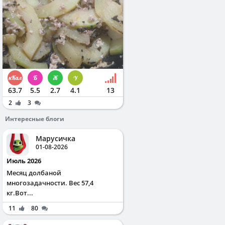
63.7
5.5
2.7
4.1
13
2
3
Интересные блоги
Марусичка
01-08-2026
Июль 2026
Месяц долбаной
многозадачности. Вес 57,4
кг.Вот...
11
80