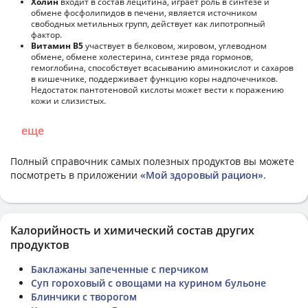
Холин
входит в состав лецитина, играет роль в синтезе и
обмене фосфолипидов в печени, является источником
свободных метильных групп, действует как липотропный
фактор.
Витамин В5
участвует в белковом, жировом, углеводном
обмене, обмене холестерина, синтезе ряда гормонов,
гемоглобина, способствует всасыванию аминокислот и сахаров
в кишечнике, поддерживает функцию коры надпочечников.
Недостаток пантотеновой кислоты может вести к поражению
кожи и слизистых.
еще
Полный справочник самых полезных продуктов вы можете
посмотреть в приложении
«Мой здоровый рацион»
.
Калорийность и химический состав других
продуктов
Баклажаны запеченные с перчиком
Суп гороховый с овощами на курином бульоне
Блинчики с творогом