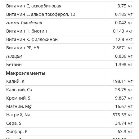
Витамин C, аскорбиновая
3.75 мг
Витамин Е, альфа токоферол, ТЭ
0.185 мг
гамма Токоферол
0.042 мг
Витамин Н, биотин
0.143 мкг
Витамин К, филлохинон
12.8 мкг
Витамин РР, НЭ
2.8671 мг
Ниацин
0.836 мг
Бетаин
1.398 мг
Макроэлементы
Калий, K
198.11 мг
Кальций, Ca
23.75 мг
Кремний, Si
9.867 мг
Магний, Mg
16.67 мг
Натрий, Na
575.53 мг
Сера, S
34.74 мг
Фосфор, P
63.3 мг