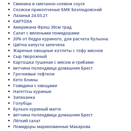
Свинина в сметанно-соевом соусе
Сосиски прикопченые БМК Безлюдовский
Лазанья 24.03.21
КАРТОХА
Американа Фреш 30см трад
Салат с вялеными помидорами
20% от бедра куриного, для расчета бульона.
Цвітна капуста запечена
Жареные овощные котлеты с тофу мяснов
Сыр творожный
Картошка тушеная с мясом и грибами
ветчина полендвица домашняя Брест
Гречневые тефтели
Кето блины
Говядина с овощами
Нагеттсы куриные
Запеканка
Голубцы
Бульон куриный магги
ветчина полендвица домашняя Брест
Лёгкий салат
Помидоры маринованные Макарова