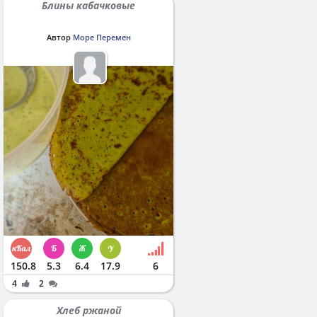
Блины кабачковые
Автор
Море Перемен
150.8
5.3
6.4
17.9
6
4
2
Хлеб ржаной