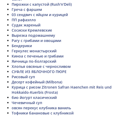
Пирожки с капустой (Rush'n'Deli)
Греча с фаршем
03 сендвич с яйцом и курицей
ПП рафаэлло
Судак жареный
Сосиски Кремлевские
Вырезка подомашнему
Рагу с грибами и овощами
Бендерики
Геркулес монастырский
Киноа с печенью и грибами
Яичница по-болгарский
Хлопья овсяные с черносливом
СУФЛЕ ИЗ ЯБЛОЧНОГО ПЮРЕ
Рисовый суп
Десерт кофейный (Milbona)
Курица с рисом Zitronen Safran Haenchen mit Reis und
Hokkaido-Kuerbis (Frosta)
био йогурт класический
Чечевичный суп
овсян перекус клубника ваниль
Тофники банановые с клубникой