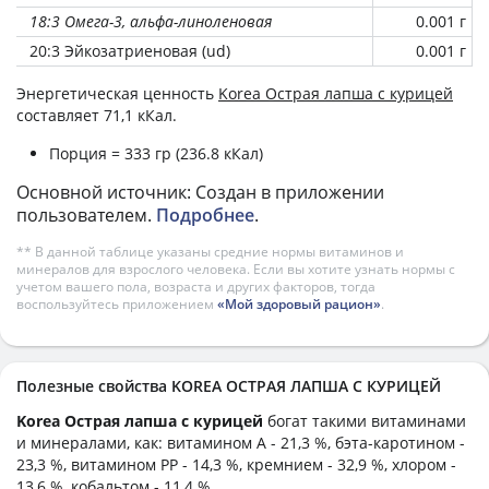
18:3 Омега-3, альфа-линоленовая
0.001 г
20:3 Эйкозатриеновая (ud)
0.001 г
Энергетическая ценность
Korea Острая лапша с курицей
составляет 71,1 кКал.
Порция = 333 гр (236.8 кКал)
Основной источник: Создан в приложении
пользователем.
Подробнее
.
** В данной таблице указаны средние нормы витаминов и
минералов для взрослого человека. Если вы хотите узнать нормы с
учетом вашего пола, возраста и других факторов, тогда
воспользуйтесь приложением
«Мой здоровый рацион»
.
Полезные свойства KOREA ОСТРАЯ ЛАПША С КУРИЦЕЙ
Korea Острая лапша с курицей
богат такими витаминами
и минералами, как: витамином А - 21,3 %, бэта-каротином -
23,3 %, витамином PP - 14,3 %, кремнием - 32,9 %, хлором -
13,6 %, кобальтом - 11,4 %