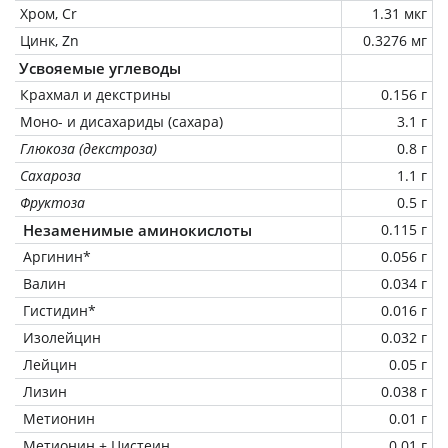
Хром, Cr
1.31 мкг
Цинк, Zn
0.3276 мг
Усвояемые углеводы
Крахмал и декстрины
0.156 г
Моно- и дисахариды (сахара)
3.1 г
Глюкоза (декстроза)
0.8 г
Сахароза
1.1 г
Фруктоза
0.5 г
Незаменимые аминокислоты
0.115 г
Аргинин*
0.056 г
Валин
0.034 г
Гистидин*
0.016 г
Изолейцин
0.032 г
Лейцин
0.05 г
Лизин
0.038 г
Метионин
0.01 г
Метионин + Цистеин
0.01 г