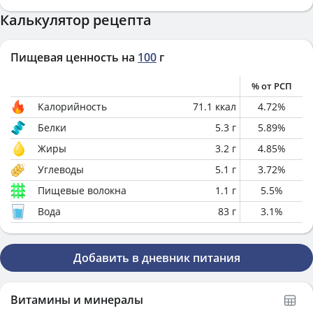
Калькулятор рецепта
Пищевая ценность на
100
г
% от РСП
Калорийность
71.1
ккал
4.72
%
Белки
5.3
г
5.89
%
Жиры
3.2
г
4.85
%
Углеводы
5.1
г
3.72
%
Пищевые волокна
1.1
г
5.5
%
Вода
83
г
3.1
%
Добавить в дневник питания
Витамины и минералы