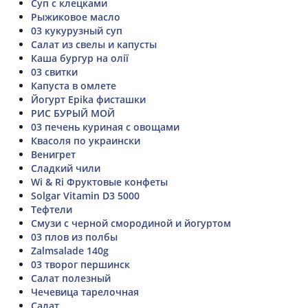
Суп с клецками
Рыжиковое масло
03 кукурузный суп
Салат из свелы и капусты
Каша бургур на олії
03 свитки
Капуста в омлете
Йогурт Epika фисташки
РИС БУРЫЙ МОЙ
03 печень куриная с овощами
Квасоля по украински
Венигрет
Сладкий чили
Wi & Ri Фруктовые конфеты
Solgar Vitamin D3 5000
Тефтели
Смузи с черной смородиной и йогуртом
03 плов из полбы
Zalmsalade 140g
03 творог першинск
Салат полезный
Чечевица тарелочная
Салат