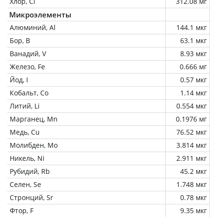
Хлор, Cl
312.08 мг
Микроэлементы
Алюминий, Al
144.1 мкг
Бор, B
63.1 мкг
Ванадий, V
8.93 мкг
Железо, Fe
0.666 мг
Йод, I
0.57 мкг
Кобальт, Co
1.14 мкг
Литий, Li
0.554 мкг
Марганец, Mn
0.1976 мг
Медь, Cu
76.52 мкг
Молибден, Mo
3.814 мкг
Никель, Ni
2.911 мкг
Рубидий, Rb
45.2 мкг
Селен, Se
1.748 мкг
Стронций, Sr
0.78 мкг
Фтор, F
9.35 мкг