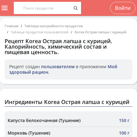
Войти
Главная
Таблица калорийности продуктов
Таблица продуктов пользователей
Korea Острая лапша с курицей
Рецепт
Korea Острая лапша с курицей
.
Калорийность, химический состав и
пищевая ценность.
Рецепт создан
пользователем
в приложении
Мой
здоровый рацион
.
Ингредиенты Korea Острая лапша с курицей
Капуста белокочанная (Тушение)
150 г
Морковь (Тушение)
100 г