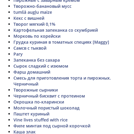
Пирожные с заварным кремом
Творожно-банановый мусс
tumšā augļu maize
Кекс с вишней
Творог мягкий 0,1%
Картофельная запеканка со скумбрией
Морковь по корейски
Грудка куриная в томатных специях [Maggy]
Самсв с тыквой
Рагу
Запеканка без сахара
Сырок сладкий с изюмом
Фарш домашний
Смесь для приготовления торта и пирожных.
Черничный
Творожные сырники
Черничный бисквит с протеином
Окрошка по-кларински
Молочный пористый шоколад
Паштет куриный
Vine lives stuffed with rice
Филе минтая под сырной корочкой
Каша злак