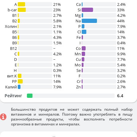
A
21%
Ca
2.4%
b-car
23%
Si
33%
В1
2.7%
Mg
4.2%
B2
5.8%
Na
44%
Холин
2.1%
P
7.9%
B5
1.1%
Cl
14%
B6
4.3%
Fe
3.7%
B9
1.5%
I
0.4%
B12
~
Co
11%
C
4.2%
Mn
9.9%
D
~
Cu
7.7%
E
1.2%
Mo
5.4%
H
0.3%
Se
3.2%
вит.К
11%
F
0.2%
PP
14%
Cr
2.6%
Калий
7.9%
Zn
2.7%
Рейтинг
6.4
Большинство продуктов не может содержать полный набор
витаминов и минералов. Поэтому важно употреблять в пищу
разннообразные продукты, чтобы восполнять потребности
организма в витаминах и минералах.