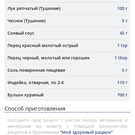
Лук репчатый (Тушение)
100 г
Чеснок (Тушение)
5 г
Соевый соус
45 г
Перец красный молотый острый
1 tsp
Перец черный, молотый или горошек
1 tbsp
Соль поваренная пищевая
5 г
Индейка, отварная, по 2-6
110 г
Бульон куриный
700 г
Способ приготовления
Составить свой рецепт с учетом потерь витаминов и
минералов вы можете с помощью калькулятора
рецептов в приложении
"Мой здоровый рацион"
.