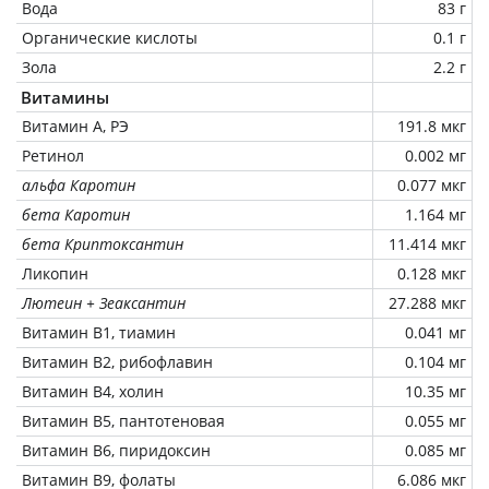
Вода
83 г
Органические кислоты
0.1 г
Зола
2.2 г
Витамины
Витамин А, РЭ
191.8 мкг
Ретинол
0.002 мг
альфа Каротин
0.077 мкг
бета Каротин
1.164 мг
бета Криптоксантин
11.414 мкг
Ликопин
0.128 мкг
Лютеин + Зеаксантин
27.288 мкг
Витамин В1, тиамин
0.041 мг
Витамин В2, рибофлавин
0.104 мг
Витамин В4, холин
10.35 мг
Витамин В5, пантотеновая
0.055 мг
Витамин В6, пиридоксин
0.085 мг
Витамин В9, фолаты
6.086 мкг