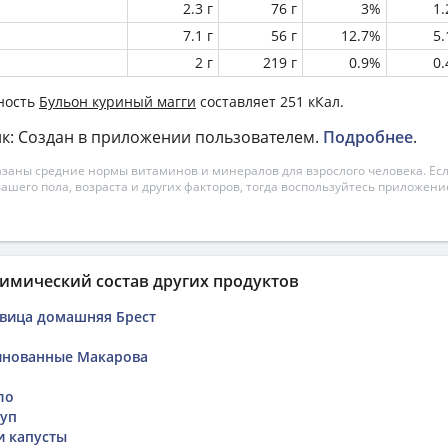
2.3 г
76 г
3%
1
7.1 г
56 г
12.7%
5
2 г
219 г
0.9%
0
ность
Бульон куриный магги
составляет 251 кКал.
к: Создан в приложении пользователем.
Подробнее
.
азаны средние нормы витаминов и минералов для взрослого человека. Есл
вашего пола, возраста и других факторов, тогда воспользуйтесь приложен
имический состав других продуктов
вица домашняя Брест
нованные Макарова
ло
суп
и капусты