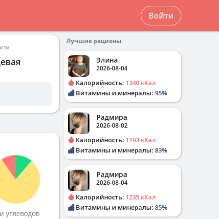
Войти
Лучшие рационы
гги
Элина
щевая
2026-08-04
Калорийность:
1340 кКал
Витамины и минералы:
95%
Радмира
2026-08-02
Калорийность:
1193 кКал
Витамины и минералы:
83%
Радмира
2026-08-04
Калорийность:
1235 кКал
Витамины и минералы:
85%
и углеводов