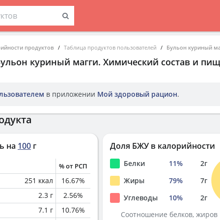
рийности продуктов
Таблица продуктов пользователей
Бульон куриный ма
Бульон куриный магги
. Химический состав и пи
льзователем
в приложении
Мой здоровый рацион
.
одукта
ь на
100
г
Доля БЖУ в калорийности
Белки
11
%
2
г
% от РСП
251
ккал
16.67
%
Жиры
79
%
7
г
2.3
г
2.56
%
Углеводы
10
%
2
г
7.1
г
10.76
%
Соотношение белков, жиров 