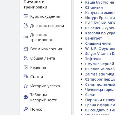
Питание и
Каша бургур на 
тренировки
03 свитки
Капуста в омле
Курс похудения
Йогурт Epika ф
РИС БУРЫЙ МО
Дневник питания
03 печень кури
Квасоля по укр
Дневник
Венигрет
тренировок
Сладкий чили
Wi & Ri Фрукто
Вес и измерения
Solgar Vitamin D
Общая лента
Тефтели
Смузи с черной
Рецепты
03 плов из пол
Zalmsalade 140g
Статьи
03 творог перш
Салат полезный
Истории успеха
Чечевица тарел
Таблицы
Салат
калорийности
Пирожки с капуст
Греча с фарше
Поиск
03 сендвич с я