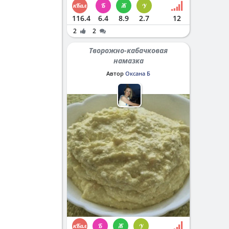
116.4
6.4
8.9
2.7
12
2
2
Творожно-кабачковая
намазка
Автор
Оксана Б