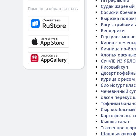
ПП рафаэлло
Судак жареный
Помощь и обратная связь
Сосиски Кремле
Вырезка подом
Рагу с грибами
Бендерики
Геркулес монас
Киноа с печень
Яичница по-бол
Хлопья овсяные
СУФЛЕ ИЗ ЯБЛ
Рисовый суп
Десерт кофейны
Курица с рисом 
био йогурт кла
Чечевичный су
овсян перекус 
Тофники банано
Сыр колбасный
Картофельно- 
Кышкы салат
Тыквенное пюре
Шашлычки из 