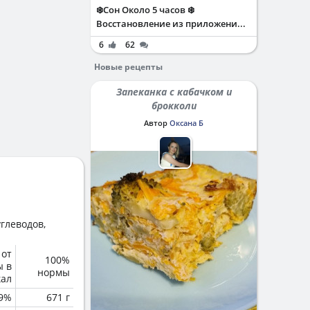
❄️Сон Около 5 часов ❄️
Восстановление из приложени...
6
62
Новые рецепты
Запеканка с кабачком и
брокколи
Автор
Оксана Б
глеводов,
 от
100%
ы в
нормы
кал
.9%
671 г