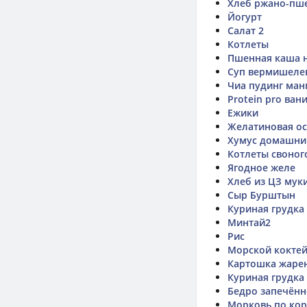
Хлеб ржано-пш
Йогурт
Салат 2
Котлеты
Пшенная каша н
Суп вермишеле
Чиа пудинг ман
Protein pro ван
Ежики
Желатиновая о
Хумус домашни
Котлеты своног
Ягодное желе
Хлеб из ЦЗ мук
Сыр Бурштын
Куриная грудка
Минтай2
Рис
Морской кокте
Картошка жаре
Куриная грудка
Бедро запечённ
Морковь по кор