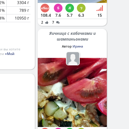
.2%
3304 г
.1%
789 г
108.4
7.6
5.7
6.3
15
.4%
10950 г
2
7
Яичница с кабачками и
шампиньонами
Автор
Ирина
и вы хотите
ием
«Мой