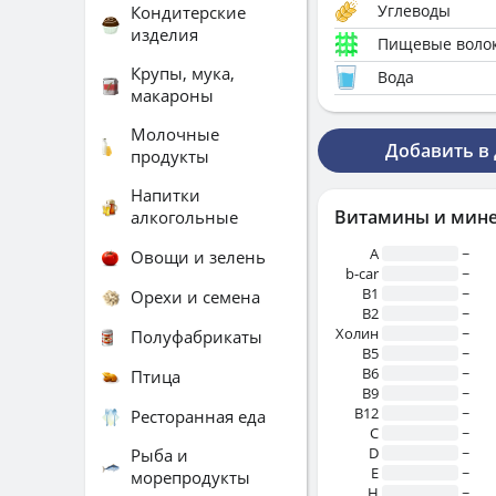
Углеводы
Кондитерские
изделия
Пищевые воло
Крупы, мука,
Вода
макароны
Молочные
Добавить в
продукты
Напитки
Витамины и мин
алкогольные
A
~
Овощи и зелень
b-car
~
В1
~
Орехи и семена
B2
~
Холин
~
Полуфабрикаты
B5
~
B6
~
Птица
B9
~
B12
~
Ресторанная еда
C
~
D
~
Рыба и
E
~
морепродукты
H
~