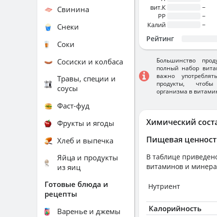
вит.К
~
Свинина
PP
~
Калий
~
Снеки
Рейтинг
Соки
Большинство прод
Сосиски и колбаса
полный набор вита
важно употребля
Травы, специи и
продукты, чтобы
соусы
организма в витами
Фаст-фуд
Химический сост
Фрукты и ягоды
Пищевая ценност
Хлеб и выпечка
В таблице приведено
Яйца и продукты
витаминов и минера
из яиц
Готовые блюда и
Нутриент
рецепты
Калорийность
Варенье и джемы