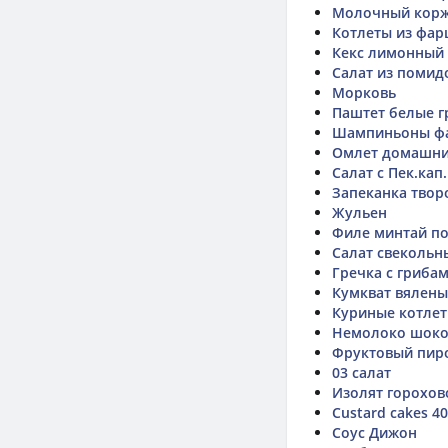
Молочный кор
Котлеты из фар
Кекс лимонный
Салат из помид
Морковь
Паштет белые г
Шампиньоны ф
Омлет домашни
Салат с Пек.кап
Запеканка твор
Жульен
Филе минтай п
Салат свекольн
Гречка с гриба
Кумкват вялен
Куриные котлет
Немолоко шоко
Фруктовый пир
03 салат
Изолят горохов
Custard cakes 4
Соус Дижон