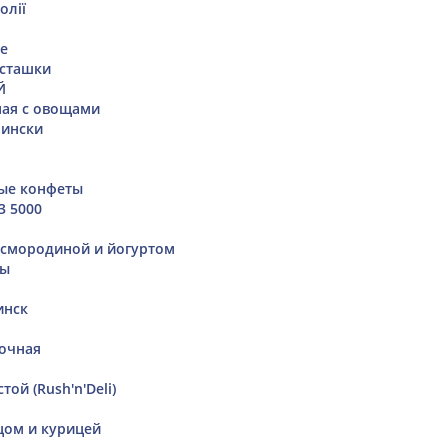
олії
те
исташки
Й
ная с овощами
аински
вые конфеты
3 5000
 смородиной и йогуртом
бы
инск
очная
ой (Rush'n'Deli)
м
йцом и курицей