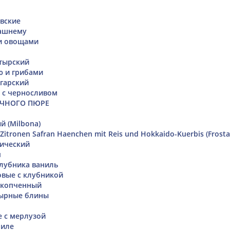
вские
ашнему
 и овощами
тырский
ю и грибами
гарский
 с черносливом
ОЧНОГО ПЮРЕ
й (Milbona)
Zitronen Safran Haenchen mit Reis und Hokkaido-Kuerbis (Frosta
сический
п
клубника ваниль
вые с клубникой
 копченный
сырные блины
 с мерлузой
филе