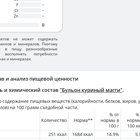
F
~
Cr
~
Zn
~
0
уктов не может содержать
минов и минералов. Поэтому
ть в пищу разннообразные
 восполнять потребности
нах и минералах.
ав и анализ пищевой ценности
ь и химический состав
"Бульон куриный магги"
.
 содержание пищевых веществ (калорийности, белков, жиров, у
лов) на
100 грамм
съедобной части.
% от
%
Количество
Норма**
нормы в
норм
100 г
100 к
251 ккал
1684 ккал
14.9%
5