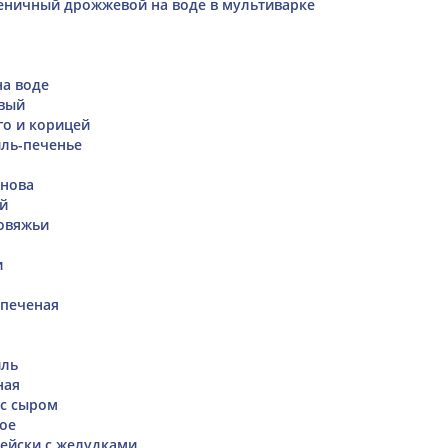
еничный дрожжевой на воде в мультиварке
а воде
вый
го и корицей
иль-печенье
снова
й
овяжьи
и
 печеная
йль
ная
 с сыром
ое
ейски с желудками