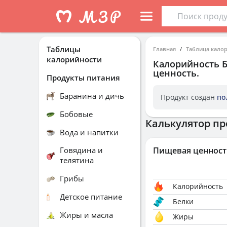
Таблицы
Главная
Таблица кало
калорийности
Калорийность
ценность.
Продукты питания
Баранина и дичь
Продукт создан
по
Бобовые
Калькулятор пр
Вода и напитки
Говядина и
Пищевая ценност
телятина
Грибы
Калорийность
Детское питание
Белки
Жиры и масла
Жиры