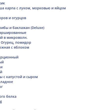
жик
ша карпа с луком, морковью и яйцом
оров и огурцов
рибы и баклажан (Deluxe)
аршированные
й в микроволн.
. Огурец, помидор
ожная с яблоком
орционный
ый
ми
ый
ы с капустой и сыром
ладное
ог
ого белка
0g