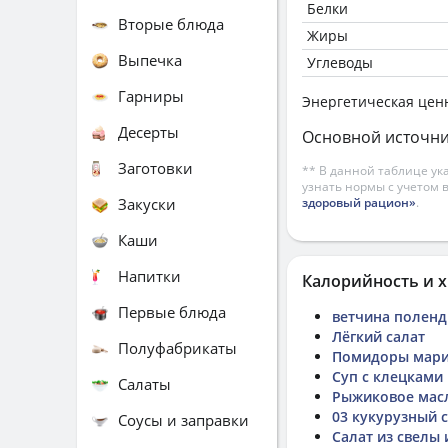
Белки
Вторые блюда
Жиры
Выпечка
Углеводы
Гарниры
Энергетическая цен
Десерты
Основной источни
Заготовки
** В данной таблице ук
узнать нормы с учетом 
Закуски
здоровый рацион»
.
Каши
Напитки
Калорийность и х
Первые блюда
ветчина поленд
Лёгкий салат
Полуфабрикаты
Помидоры мари
Суп с клецками
Салаты
Рыжиковое мас
03 кукурузный 
Соусы и заправки
Салат из свелы 