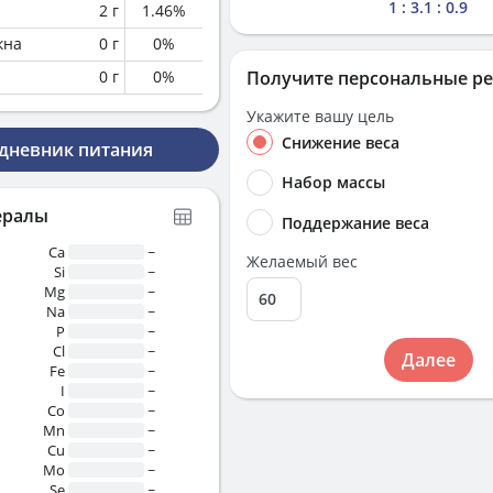
1 : 3.1 : 0.9
2
г
1.46
%
кна
0
г
0
%
0
г
0
%
Получите персональные р
Укажите вашу цель
Снижение веса
 дневник питания
Набор массы
ералы
Поддержание веса
Ca
~
Желаемый вес
Si
~
Mg
~
Na
~
P
~
Cl
~
Далее
Fe
~
I
~
Co
~
Mn
~
Cu
~
Mo
~
Se
~