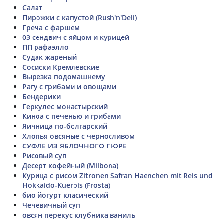
Салат
Пирожки с капустой (Rush'n'Deli)
Греча с фаршем
03 сендвич с яйцом и курицей
ПП рафаэлло
Судак жареный
Сосиски Кремлевские
Вырезка подомашнему
Рагу с грибами и овощами
Бендерики
Геркулес монастырский
Киноа с печенью и грибами
Яичница по-болгарский
Хлопья овсяные с черносливом
СУФЛЕ ИЗ ЯБЛОЧНОГО ПЮРЕ
Рисовый суп
Десерт кофейный (Milbona)
Курица с рисом Zitronen Safran Haenchen mit Reis und
Hokkaido-Kuerbis (Frosta)
био йогурт класический
Чечевичный суп
овсян перекус клубника ваниль