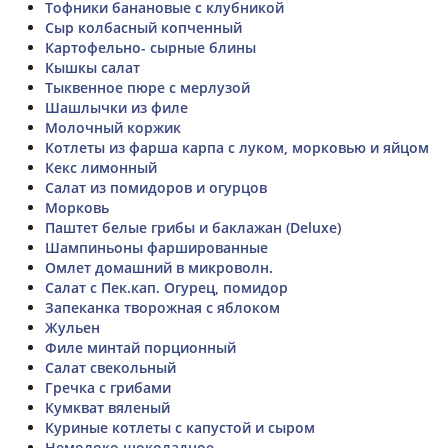
Тофники банановые с клубникой
Сыр колбасный копченный
Картофельно- сырные блины
Кышкы салат
Тыквенное пюре с мерлузой
Шашлычки из филе
Молочный коржик
Котлеты из фарша карпа с луком, морковью и яйцом
Кекс лимонный
Салат из помидоров и огурцов
Морковь
Паштет белые грибы и баклажан (Deluxe)
Шампиньоны фаршированные
Омлет домашний в микроволн.
Салат с Пек.кап. Огурец, помидор
Запеканка творожная с яблоком
Жульен
Филе минтай порционный
Салат свекольный
Гречка с грибами
Кумкват вяленый
Куриные котлеты с капустой и сыром
Немолоко шоколадное