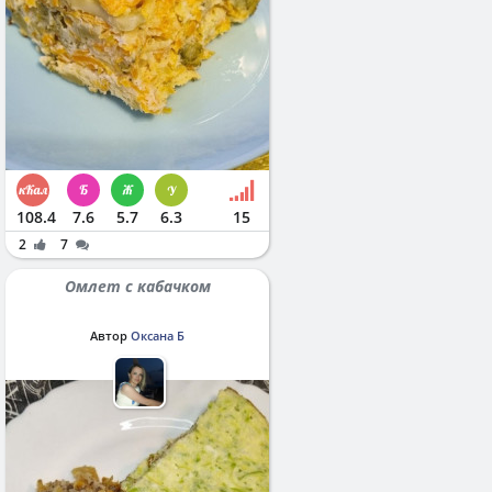
108.4
7.6
5.7
6.3
15
2
7
Омлет с кабачком
Автор
Оксана Б