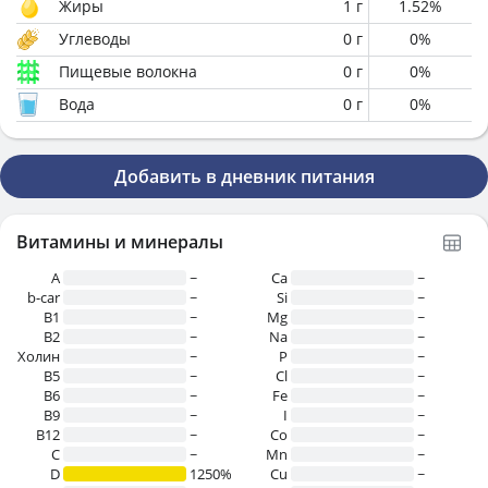
Жиры
1
г
1.52
%
Углеводы
0
г
0
%
Пищевые волокна
0
г
0
%
Вода
0
г
0
%
Добавить в дневник питания
Витамины и минералы
A
~
Ca
~
b-car
~
Si
~
В1
~
Mg
~
B2
~
Na
~
Холин
~
P
~
B5
~
Cl
~
B6
~
Fe
~
B9
~
I
~
B12
~
Co
~
C
~
Mn
~
D
1250%
Cu
~