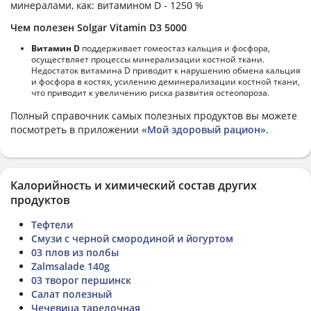
минералами, как: витамином D - 1250 %
Чем полезен Solgar Vitamin D3 5000
Витамин D
поддерживает гомеостаз кальция и фосфора,
осуществляет процессы минерализации костной ткани.
Недостаток витамина D приводит к нарушению обмена кальция
и фосфора в костях, усилению деминерализации костной ткани,
что приводит к увеличению риска развития остеопороза.
Полный справочник самых полезных продуктов вы можете
посмотреть в приложении
«Мой здоровый рацион»
.
Калорийность и химический состав других
продуктов
Тефтели
Смузи с черной смородиной и йогуртом
03 плов из полбы
Zalmsalade 140g
03 творог першинск
Салат полезный
Чечевица тарелочная