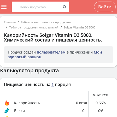
Войти
Главная
Таблица калорийности продуктов
Таблица продуктов пользователей
Solgar Vitamin D3 5000
Калорийность
Solgar Vitamin D3 5000
.
Химический состав и пищевая ценность.
Продукт создан
пользователем
в приложении
Мой
здоровый рацион
.
Калькулятор продукта
Пищевая ценность на
1
порция
% от РСП
Калорийность
10
ккал
0.66
%
Белки
0
г
0
%