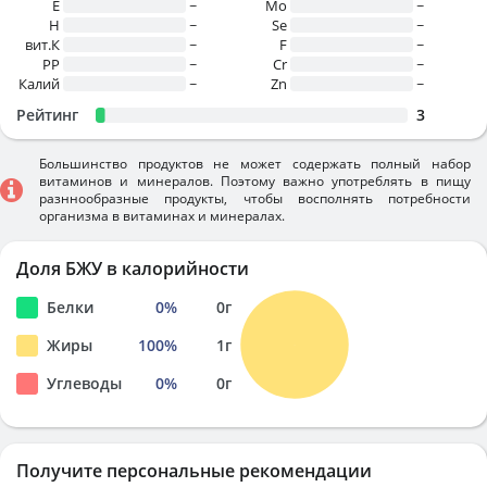
E
~
Mo
~
H
~
Se
~
вит.К
~
F
~
PP
~
Cr
~
Калий
~
Zn
~
Рейтинг
3
Большинство продуктов не может содержать полный набор
витаминов и минералов. Поэтому важно употреблять в пищу
разннообразные продукты, чтобы восполнять потребности
организма в витаминах и минералах.
Доля БЖУ в калорийности
Белки
0
%
0
г
Жиры
100
%
1
г
Углеводы
0
%
0
г
Получите персональные рекомендации