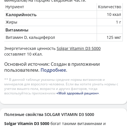
минералов) на
порцию
съедобной части.
Нутриент
Количество
Калорийность
10 ккал
Жиры
1 г
Витамины
Витамин D, кальциферол
125 мкг
Энергетическая ценность
Solgar Vitamin D3 5000
составляет 10 кКал.
Основной источник: Создан в приложении
пользователем.
Подробнее
.
** В данной таблице указаны средние нормы витаминов и
минералов для взрослого человека. Если вы хотите узнать нормы с
учетом вашего пола, возраста и других факторов, тогда
воспользуйтесь приложением
«Мой здоровый рацион»
.
Полезные свойства SOLGAR VITAMIN D3 5000
Solgar Vitamin D3 5000
богат такими витаминами и