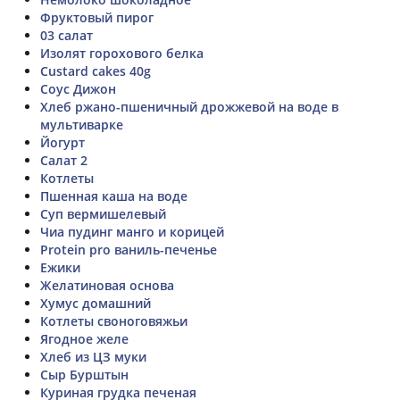
Фруктовый пирог
03 салат
Изолят горохового белка
Custard cakes 40g
Соус Дижон
Хлеб ржано-пшеничный дрожжевой на воде в
мультиварке
Йогурт
Салат 2
Котлеты
Пшенная каша на воде
Суп вермишелевый
Чиа пудинг манго и корицей
Protein pro ваниль-печенье
Ежики
Желатиновая основа
Хумус домашний
Котлеты своноговяжьи
Ягодное желе
Хлеб из ЦЗ муки
Сыр Бурштын
Куриная грудка печеная