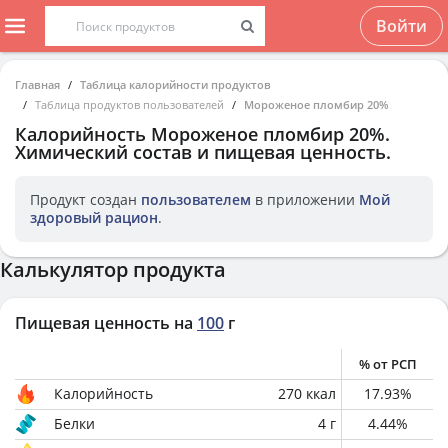
Войти
Главная
Таблица калорийности продуктов
Таблица продуктов пользователей
Мороженое пломбир 20%
Калорийность
Мороженое пломбир 20%
.
Химический состав и пищевая ценность.
Продукт создан
пользователем
в приложении
Мой
здоровый рацион
.
Калькулятор продукта
Пищевая ценность на
100
г
% от РСП
Калорийность
270
ккал
17.93
%
Белки
4
г
4.44
%