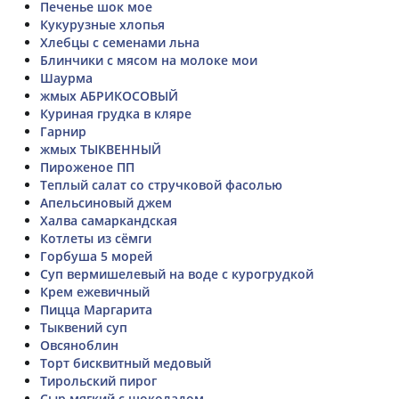
Печенье шок мое
Кукурузные хлопья
Хлебцы с семенами льна
Блинчики с мясом на молоке мои
Шаурма
жмых АБРИКОСОВЫЙ
Куриная грудка в кляре
Гарнир
жмых ТЫКВЕННЫЙ
Пироженое ПП
Теплый салат со стручковой фасолью
Апельсиновый джем
Халва самаркандская
Котлеты из сёмги
Горбуша 5 морей
Суп вермишелевый на воде с курогрудкой
Крем ежевичный
Пицца Маргарита
Тыквений суп
Овсяноблин
Торт бисквитный медовый
Тирольский пирог
Сыр мягкий с шоколадом