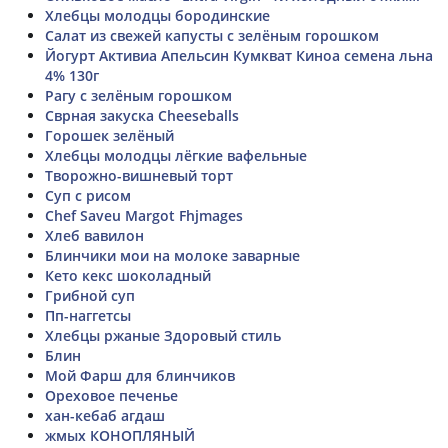
Хлебцы молодцы бородинские
Салат из свежей капусты с зелёным горошком
Йогурт Активиа Апельсин Кумкват Киноа семена льна
4% 130г
Рагу с зелёным горошком
Сврная закуска Cheeseballs
Горошек зелёный
Хлебцы молодцы лёгкие вафельные
Творожно-вишневый торт
Суп с рисом
Chef Saveu Margot Fhjmages
Хлеб вавилон
Блинчики мои на молоке заварные
Кето кекс шоколадный
Грибной суп
Пп-наггетсы
Хлебцы ржаные Здоровый стиль
Блин
Мой Фарш для блинчиков
Ореховое печенье
хан-кебаб агдаш
жмых КОНОПЛЯНЫЙ