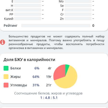
E
~
Mo
~
H
~
Se
~
вит.К
~
F
~
PP
~
Cr
~
Калий
~
Zn
~
Рейтинг
0
Большинство продуктов не может содержать полный набор
витаминов и минералов. Поэтому важно употреблять в пищу
разннообразные продукты, чтобы восполнять потребности
организма в витаминах и минералах.
Доля БЖУ в калорийности
Белки
6
%
4
г
Жиры
64
%
19
г
Углеводы
31
%
21
г
Соотношение белков, жиров и углеводов
1 : 4.8 : 5.1