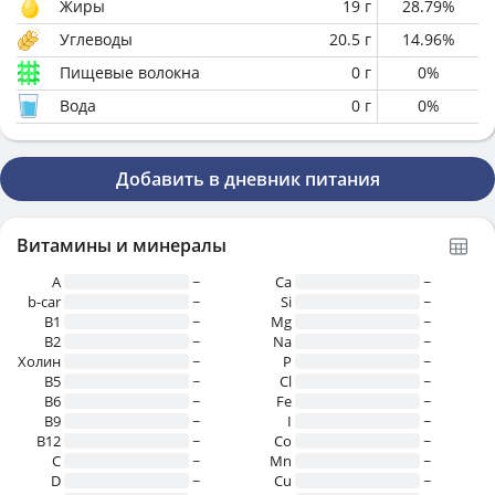
Жиры
19
г
28.79
%
Углеводы
20.5
г
14.96
%
Пищевые волокна
0
г
0
%
Вода
0
г
0
%
Добавить в дневник питания
Витамины и минералы
A
~
Ca
~
b-car
~
Si
~
В1
~
Mg
~
B2
~
Na
~
Холин
~
P
~
B5
~
Cl
~
B6
~
Fe
~
B9
~
I
~
B12
~
Co
~
C
~
Mn
~
D
~
Cu
~