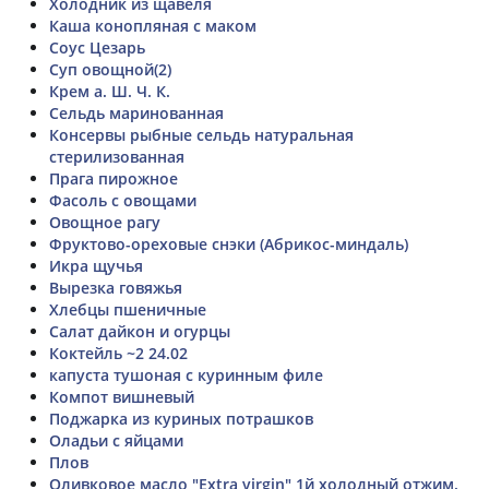
Холодник из щавеля
Каша конопляная с маком
Соус Цезарь
Суп овощной(2)
Крем а. Ш. Ч. К.
Сельдь маринованная
Консервы рыбные сельдь натуральная
стерилизованная
Прага пирожное
Фасоль с овощами
Овощное рагу
Фруктово-ореховые снэки (Абрикос-миндаль)
Икра щучья
Вырезка говяжья
Хлебцы пшеничные
Салат дайкон и огурцы
Коктейль ~2 24.02
капуста тушоная с куринным филе
Компот вишневый
Поджарка из куриных потрашков
Оладьи с яйцами
Плов
Оливковое масло "Extra virgin" 1й холодный отжим.