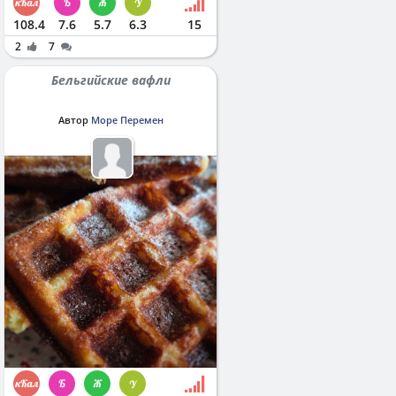
108.4
7.6
5.7
6.3
15
2
7
Бельгийские вафли
Автор
Море Перемен