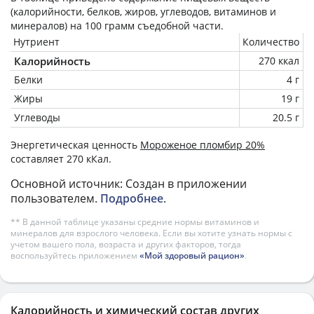
(калорийности, белков, жиров, углеводов, витаминов и
минералов) на
100 грамм
съедобной части.
Нутриент
Количество
Калорийность
270 ккал
Белки
4 г
Жиры
19 г
Углеводы
20.5 г
Энергетическая ценность
Мороженое пломбир 20%
составляет 270 кКал.
Основной источник: Создан в приложении
пользователем.
Подробнее
.
** В данной таблице указаны средние нормы витаминов и
минералов для взрослого человека. Если вы хотите узнать нормы с
учетом вашего пола, возраста и других факторов, тогда
воспользуйтесь приложением
«Мой здоровый рацион»
.
Калорийность и химический состав других