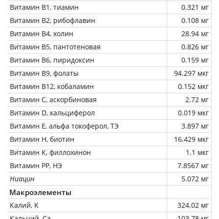
Витамин В1, тиамин
0.321 мг
Витамин В2, рибофлавин
0.108 мг
Витамин В4, холин
28.94 мг
Витамин В5, пантотеновая
0.826 мг
Витамин В6, пиридоксин
0.159 мг
Витамин В9, фолаты
94.297 мкг
Витамин В12, кобаламин
0.152 мкг
Витамин C, аскорбиновая
2.72 мг
Витамин D, кальциферол
0.019 мкг
Витамин Е, альфа токоферол, ТЭ
3.897 мг
Витамин Н, биотин
16.429 мкг
Витамин К, филлохинон
1.1 мкг
Витамин РР, НЭ
7.8567 мг
Ниацин
5.072 мг
Макроэлементы
Калий, K
324.02 мг
Кальций, Ca
103.78 мг