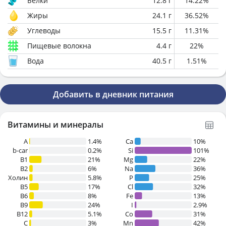
Белки
12.8
г
14.22
%
Жиры
24.1
г
36.52
%
Углеводы
15.5
г
11.31
%
Пищевые волокна
4.4
г
22
%
Вода
40.5
г
1.51
%
Добавить в дневник питания
Витамины и минералы
A
1.4%
Ca
10%
b-car
0.2%
Si
101%
В1
21%
Mg
22%
B2
6%
Na
36%
Холин
5.8%
P
25%
B5
17%
Cl
32%
B6
8%
Fe
13%
B9
24%
I
2.9%
B12
5.1%
Co
31%
C
3%
Mn
42%