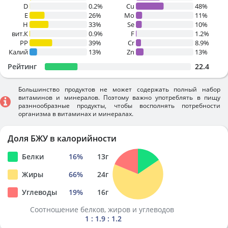
D
0.2%
Cu
48%
E
26%
Mo
11%
H
33%
Se
10%
вит.К
0.9%
F
1.2%
PP
39%
Cr
8.9%
Калий
13%
Zn
13%
Рейтинг
22.4
Большинство продуктов не может содержать полный набор
витаминов и минералов. Поэтому важно употреблять в пищу
разннообразные продукты, чтобы восполнять потребности
организма в витаминах и минералах.
Доля БЖУ в калорийности
Белки
16
%
13
г
Жиры
66
%
24
г
Углеводы
19
%
16
г
Соотношение белков, жиров и углеводов
1 : 1.9 : 1.2