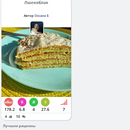
Пшеноблин
Автор
Оксана Б
178.2
6.8
4
27.6
7
4
10
Лучшие рационы