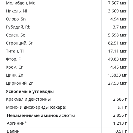
Молибден, Mo
7.567 мкг
Никель, Ni
3.669 мкг
Олово, Sn
4.94 мкг
Рубидий, Rb
3.7 мкг
Селен, Se
5.598 мкг
Стронций, Sr
82.51 мкг
Титан, Ti
17.11 мкг
Фтор, F
49.83 мкг
Хром, Cr
4.45 мкг
Цинк, Zn
1.5833 мг
Цирконий, Zr
27.53 мкг
Усвояемые углеводы
Крахмал и декстрины
2.586 г
Моно- и дисахариды (сахара)
9.1 г
Незаменимые аминокислоты
2.856 г
Аргинин*
1.213 г
Валин
0.51 г