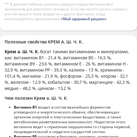
** В данной таблице указаны средние нормы витаминов и
минералов для взрослого человека. Если вы хотите узнать нормы с
учетом вашего пола, возраста и других факторов, тогда
воспользуйтесь приложением
«Мой здоровый рацион»
.
Полезные свойства КРЕМ А. Ш. Ч. К.
Крем а. Ш. Ч. К.
богат такими витаминами и минералами,
как: витамином B1 - 21,4 %, витамином B5 - 16,5 %,
витамином B9 - 23,6 %, витамином E - 26 %, витамином H -
32,9 %, витамином PP - 39,3 %, калием - 13 %, кремнием -
101,4 %, магнием - 21,9 %, фосфором - 25,3 %, хлором - 32,1
%, железом - 12,9 %, кобальтом - 30,7 %, марганцем - 42,3 %,
медью - 48,2 %, цинком - 13,2 %
Чем полезен Крем а. Ш. Ч. К.
Витамин В1
входит в состав важнейших ферментов
углеводного и энергетического обмена, обеспечивающих
организм энергией и пластическими веществами, а также
метаболизма разветвленных аминокислот. Недостаток этого
витамина ведет к серьезным нарушениям со стороны нервной,
пищеварительной и сердечно-сосудистой систем.
Витамин В5
участвует в белковом, жировом, углеводном