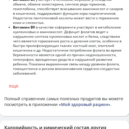
обмене, обмене холестерина, синтезе ряда гормонов,
гемоглобина, способствует всасыванию аминокислот и сахаров
в кишечнике, поддерживает функцию коры надпочечников.
Недостаток пантотеновой кислоты может вести к поражению
кожи и слизистых.
Витамин В9
в качестве кофермента участвуют в метаболизме
нуклеиновых и аминокислот. Дефицит фолатов ведет к
нарушению синтеза нуклеиновых кислот и белка, следствием
чего является торможение роста и деления клеток, особенно в
быстро пролифелирующих тканях: костный мозг, эпителий
кишечника и др. Недостаточное потребление фолата во время
беременности является одной из причин недоношенности,
гипотрофии, врожденных уродств и нарушений развития
ребенка. Показана выраженная связь между уровнем фолата,
гомоцистеина и риском возникновения сердечно-сосудистых
заболеваний.
еще
Полный справочник самых полезных продуктов вы можете
посмотреть в приложении
«Мой здоровый рацион»
.
Калорийность и химический состав других