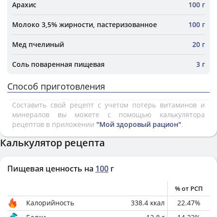
Арахис
100 г
Молоко 3,5% жирности, пастеризованное
100 г
Мед пчелиный
20 г
Соль поваренная пищевая
3 г
Способ приготовления
Составить свой рецепт с учетом потерь витаминов и
минералов вы можете с помощью калькулятора
рецептов в приложении
"Мой здоровый рацион"
.
Калькулятор рецепта
Пищевая ценность на
100
г
% от РСП
Калорийность
338.4
ккал
22.47
%