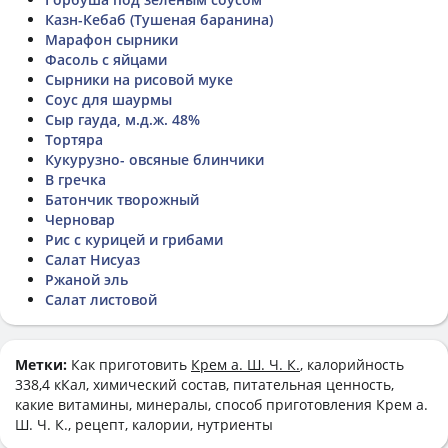
Казн-Кебаб (Тушеная баранина)
Марафон сырники
Фасоль с яйцами
Сырники на рисовой муке
Соус для шаурмы
Сыр гауда, м.д.ж. 48%
Тортяра
Кукурузно- овсяные блинчики
В гречка
Батончик творожный
Черновар
Рис с курицей и грибами
Салат Нисуаз
Ржаной эль
Салат листовой
Метки:
Как приготовить
Крем а. Ш. Ч. К.
, калорийность
338,4 кКал, химический состав, питательная ценность,
какие витамины, минералы, способ приготовления Крем а.
Ш. Ч. К., рецепт, калории, нутриенты