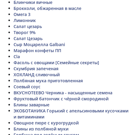
Блинчики яичные
Брокколи, обжаренная в масле
Омега 3
Лимонник
Салат цезарь
Творог 9%
Салат Цезарь
Сыр Моцарелла Galbani
Марафон конфеты ПП
Cla
Фасоль с овощами [Семейные секреты]
Скумбрия запеченая
ХОХЛАНД сливочный
Полбяная мука приготовленная
Соевый соус
ВКУСНОТЕЕВО Черника - насыщенные семена
Фруктовый батончик с чёрной смородиной
Блины заварные
ЭКОБОТАНИКА Горький с апельсиновыми кусочками
и витаминами
Овощное пюре с курогрудкой
Блины из полбяной муки
Горбуша под зелёным соусом