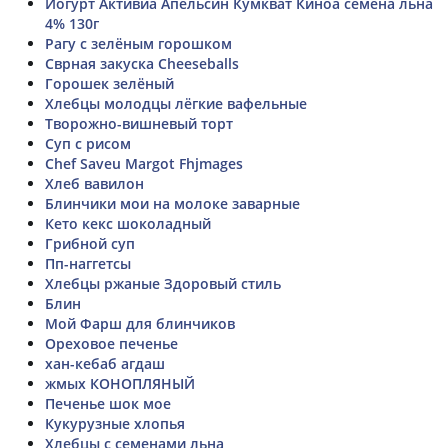
Йогурт Активиа Апельсин Кумкват Киноа семена льна
4% 130г
Рагу с зелёным горошком
Сврная закуска Cheeseballs
Горошек зелёный
Хлебцы молодцы лёгкие вафельные
Творожно-вишневый торт
Суп с рисом
Chef Saveu Margot Fhjmages
Хлеб вавилон
Блинчики мои на молоке заварные
Кето кекс шоколадный
Грибной суп
Пп-наггетсы
Хлебцы ржаные Здоровый стиль
Блин
Мой Фарш для блинчиков
Ореховое печенье
хан-кебаб агдаш
жмых КОНОПЛЯНЫЙ
Печенье шок мое
Кукурузные хлопья
Хлебцы с семенами льна