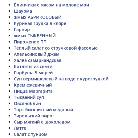
Блинчики с мясом на молоке мои
Шаурма
жмых АБРИКОСОВЫЙ
Куриная грудка в кляре
Гарнир
жмых ТЫКВЕННЫЙ
Пироженое ПП
Теплый салат со стручковой фасолью
Апельсиновый джем
Халва самаркандская
Котлеты из сёмги
Горбуша 5 морей
Суп вермишелевый на воде с курогрудкой
Крем ежевичный
Пицца Маргарита
Тыквений суп
Овсяноблин
Торт бисквитный медовый
Тирольский пирог
Сыр мягкий с шоколадом
Латте
Салат с тунцом