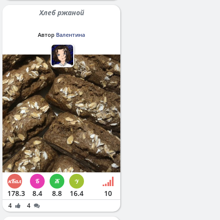
Хлеб ржаной
Автор
Валентина
178.3
8.4
8.8
16.4
10
4
4