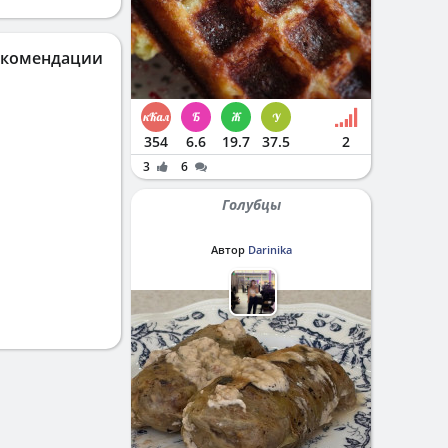
екомендации
354
6.6
19.7
37.5
2
3
6
Голубцы
Автор
Darinika