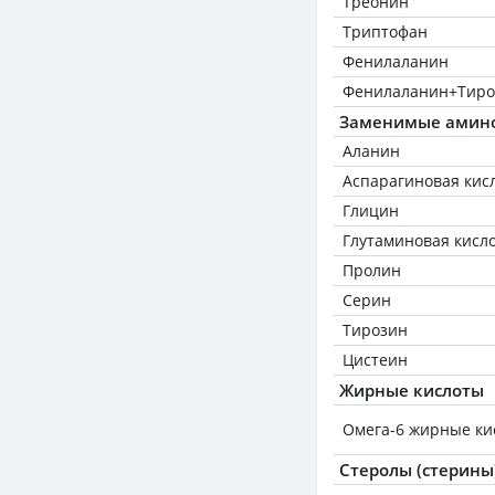
Треонин
Триптофан
Фенилаланин
Фенилаланин+Тиро
Заменимые амин
Аланин
Аспарагиновая кис
Глицин
Глутаминовая кисл
Пролин
Серин
Тирозин
Цистеин
Жирные кислоты
Омега-6 жирные ки
Стеролы (стерины