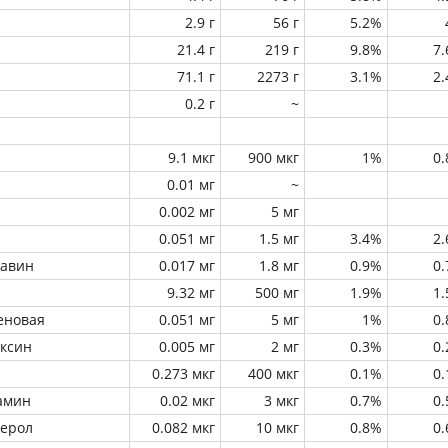
2.9 г
56 г
5.2%
21.4 г
219 г
9.8%
7
71.1 г
2273 г
3.1%
2
0.2 г
~
9.1 мкг
900 мкг
1%
0
0.01 мг
~
0.002 мг
5 мг
0.051 мг
1.5 мг
3.4%
2
лавин
0.017 мг
1.8 мг
0.9%
0
9.32 мг
500 мг
1.9%
1
еновая
0.051 мг
5 мг
1%
0
оксин
0.005 мг
2 мг
0.3%
0
0.273 мкг
400 мкг
0.1%
0
амин
0.02 мкг
3 мкг
0.7%
0
ферол
0.082 мкг
10 мкг
0.8%
0