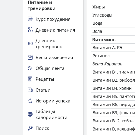
Питание и
Жиры
тренировки
Углеводы
Курс похудения
Вода
Дневник питания
Зола
Витамины
Дневник
тренировок
Витамин А, РЭ
Ретинол
Вес и измерения
бета Каротин
Общая лента
Витамин В1, тиамин
Рецепты
Витамин В2, рибоф
Витамин В4, холин
Статьи
Витамин В5, пантот
Истории успеха
Витамин В6, пирид
Таблицы
Витамин В9, фолаты
калорийности
Витамин В12, кобал
Поиск
Витамин D, кальци