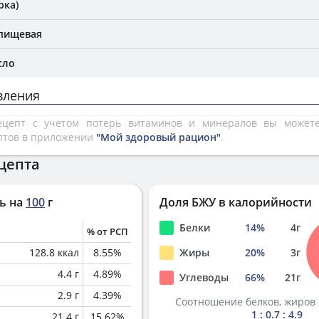
рка)
 пищевая
сло
вления
рецепт с учетом потерь витаминов и минералов вы може
птов в приложении
"Мой здоровый рацион"
.
цепта
ь на
100
г
Доля БЖУ в калорийности
Белки
14
%
4
г
% от РСП
128.8
ккал
8.55
%
Жиры
20
%
3
г
4.4
г
4.89
%
Углеводы
66
%
21
г
2.9
г
4.39
%
Соотношение белков, жиров 
1 : 0.7 : 4.9
21.4
г
15.62
%