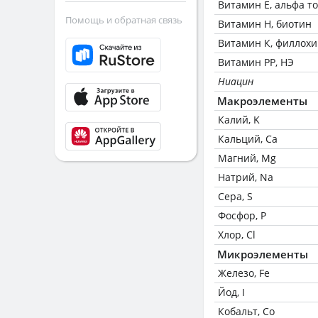
Витамин Е, альфа т
Помощь и обратная связь
Витамин Н, биотин
Витамин К, филлох
Витамин РР, НЭ
Ниацин
Макроэлементы
Калий, K
Кальций, Ca
Магний, Mg
Натрий, Na
Сера, S
Фосфор, P
Хлор, Cl
Микроэлементы
Железо, Fe
Йод, I
Кобальт, Co