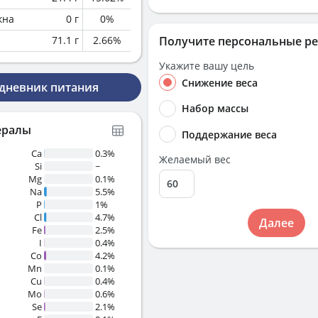
кна
0
г
0
%
71.1
г
2.66
%
Получите персональные р
Укажите вашу цель
Снижение веса
 дневник питания
Набор массы
ералы
Поддержание веса
Ca
0.3%
Желаемый вес
Si
~
Mg
0.1%
Na
5.5%
P
1%
Cl
4.7%
Далее
Fe
2.5%
I
0.4%
Co
4.2%
Mn
0.1%
Cu
0.4%
Mo
0.6%
Se
2.1%