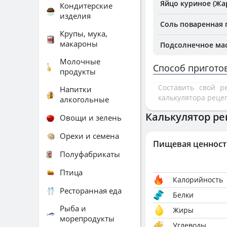
Яйцо куриное (Жа
Кондитерские
изделия
Соль поваренная
Крупы, мука,
макароны
Подсолнечное ма
Молочные
Способ пригото
продукты
Составить свой 
Напитки
калькулятора реце
алкогольные
Калькулятор ре
Овощи и зелень
Орехи и семена
Пищевая ценност
Полуфабрикаты
Птица
Калорийность
Ресторанная еда
Белки
Рыба и
Жиры
морепродукты
Углеводы