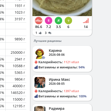
4%
1931 г
.6%
1023 г
.4%
3197 г
86.6
7.2
3.5
6
14
1
3
.8%
9890 г
Лучшие рационы
Карина
250000 г
2026-08-06
.6%
2941 г
Калорийность:
1121 кКал
.7%
10588 г
Витамины и минералы:
94%
.5%
5365 г
.8%
9804 г
Ирина Макс
2026-08-05
.2%
40000 г
Калорийность:
1397 кКал
.1%
146520 г
Витамины и минералы:
100%
.5%
15000 г
.6%
12195 г
Радмира