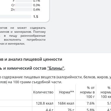
F
0.1%
Cr
0.3%
Zn
0.4%
1.5
уктов не может содержать
минов и минералов. Поэтому
ть в пищу разннообразные
 восполнять потребности
нах и минералах.
ав и анализ пищевой ценности
ь и химический состав
"Блины"
.
 содержание пищевых веществ (калорийности, белков, жиров, у
лов) на
100 грамм
съедобной части.
% от
%
Количество
Норма**
нормы в
норм
100 г
100 к
128.8 ккал
1684 ккал
7.6%
5
4.4 г
76 г
5.8%
4