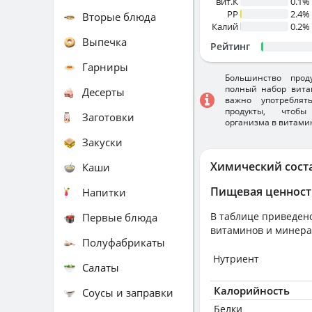
вит.К
0.1%
PP
2.4%
Вторые блюда
Калий
0.2%
Выпечка
Рейтинг
Гарниры
Большинство прод
полный набор вита
Десерты
важно употребля
продукты, чтобы
Заготовки
организма в витами
Закуски
Химический сост
Каши
Пищевая ценност
Напитки
В таблице приведено
Первые блюда
витаминов и минера
Полуфабрикаты
Нутриент
Салаты
Калорийность
Соусы и заправки
Белки