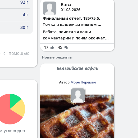
92 г
Вова
01-08-2026
4 г
Финальный отчет. 185/75.5.
Точка в вашем затяжном ...
30 г
Ребята, почитал я ваши
комментарии и понял окончат...
17
45
те с помощью
Новые рецепты
Бельгийские вафли
Автор
Море Перемен
и углеводов