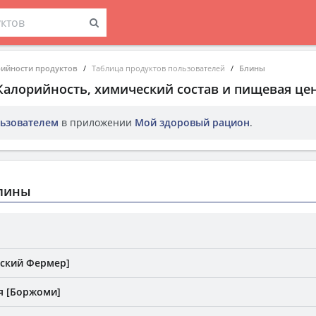
рийности продуктов
Таблица продуктов пользователей
Блины
 Калорийность, химический состав и пищевая це
ьзователем
в приложении
Мой здоровый рацион
.
лины
сский Фермер]
я [Боржоми]