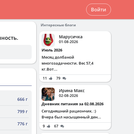
Войти
Интересные блоги
Марусичка
нность.
01-08-2026
Июль 2026
Месяц долбаной
многозадачности. Вес 57,4
кг.Вот...
11
79
Ирина Макс
02-08-2026
666 г
Дневник питания за 02.08.2026
Сегодняшний рациончик. :)
799 г
Вчера был насыщенный ден...
776 г
9
67