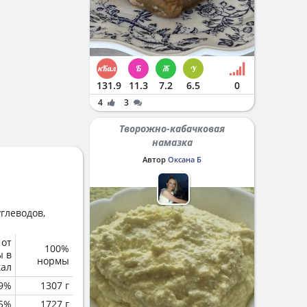
131.9
11.3
7.2
6.5
0
4
3
Творожно-кабачковая
намазка
Автор
Оксана Б
глеводов,
 от
100%
ы в
нормы
кал
.9%
1307 г
.5%
1727 г