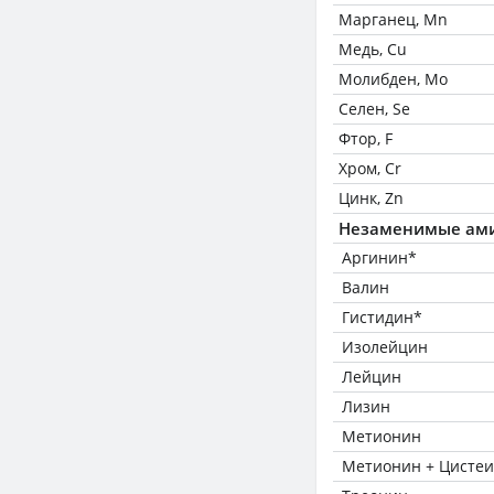
Марганец, Mn
Медь, Cu
Молибден, Mo
Селен, Se
Фтор, F
Хром, Cr
Цинк, Zn
Незаменимые ам
Аргинин*
Валин
Гистидин*
Изолейцин
Лейцин
Лизин
Метионин
Метионин + Цисте