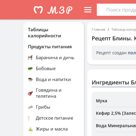
Таблицы
Главная
Таблица кало
калорийности
Рецепт
Блины
.
Продукты питания
Рецепт создан
пол
Баранина и дичь
Бобовые
Вода и напитки
Ингредиенты Б
Говядина и
телятина
Мука
Грибы
Кефир 2,5% [Зале
Детское питание
Вода Минеральна
Жиры и масла