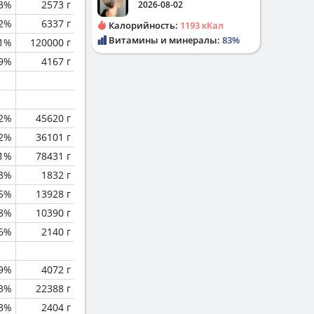
3%
2573 г
2026-08-02
.2%
6337 г
Калорийность:
1193 кКал
Витамины и минералы:
83%
.1%
120000 г
.9%
4167 г
.2%
45620 г
.2%
36101 г
.1%
78431 г
.3%
1832 г
.5%
13928 г
.8%
10390 г
.6%
2140 г
.9%
4072 г
.3%
22388 г
.3%
2404 г