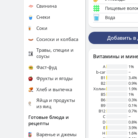
Свинина
Пищевые воло
Снеки
Вода
Соки
Добавить в
Сосиски и колбаса
Травы, специи и
соусы
Витамины и мин
A
1%
Фаст-фуд
b-car
~
В1
3.4%
Фрукты и ягоды
B2
0.9%
Холин
1.9%
Хлеб и выпечка
B5
1%
Яйца и продукты
B6
0.3%
B9
0.1%
из яиц
B12
0.7%
C
~
Готовые блюда и
D
0.8%
рецепты
E
3.9%
H
1.6%
Варенье и джемы