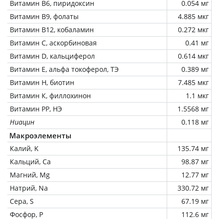
Витамин В6, пиридоксин
0.054 мг
Витамин В9, фолаты
4.885 мкг
Витамин В12, кобаламин
0.272 мкг
Витамин C, аскорбиновая
0.41 мг
Витамин D, кальциферол
0.614 мкг
Витамин Е, альфа токоферол, ТЭ
0.389 мг
Витамин Н, биотин
7.485 мкг
Витамин К, филлохинон
1.1 мкг
Витамин РР, НЭ
1.5568 мг
Ниацин
0.118 мг
Макроэлементы
Калий, K
135.74 мг
Кальций, Ca
98.87 мг
Магний, Mg
12.77 мг
Натрий, Na
330.72 мг
Сера, S
67.19 мг
Фосфор, P
112.6 мг