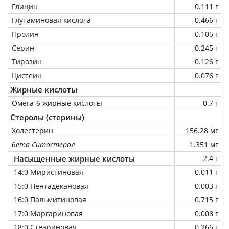
Глицин
0.111 г
Глутаминовая кислота
0.466 г
Пролин
0.105 г
Серин
0.245 г
Тирозин
0.126 г
Цистеин
0.076 г
Жирные кислоты
Омега-6 жирные кислоты
0.7 г
Стеролы (стерины)
Холестерин
156.28 мг
бета Ситостерол
1.351 мг
Насыщенные жирные кислоты
2.4 г
14:0 Миристиновая
0.011 г
15:0 Пентадекановая
0.003 г
16:0 Пальмитиновая
0.715 г
17:0 Маргариновая
0.008 г
18:0 Стеариновая
0.266 г