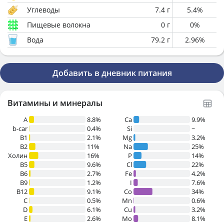
Углеводы
7.4
г
5.4
%
Пищевые волокна
0
г
0
%
Вода
79.2
г
2.96
%
Добавить в дневник питания
Витамины и минералы
A
8.8%
Ca
9.9%
b-car
0.4%
Si
~
В1
2.1%
Mg
3.2%
B2
11%
Na
25%
Холин
16%
P
14%
B5
9.6%
Cl
22%
B6
2.7%
Fe
4.2%
B9
1.2%
I
7.6%
B12
9.1%
Co
34%
C
0.5%
Mn
0.6%
D
6.1%
Cu
3.2%
E
2.6%
Mo
8.1%