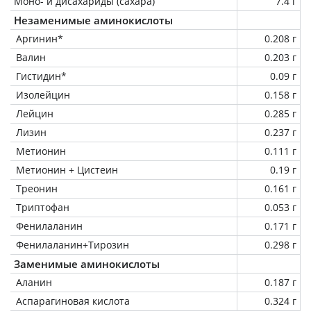
Моно- и дисахариды (сахара)
7.4 г
Незаменимые аминокислоты
Аргинин*
0.208 г
Валин
0.203 г
Гистидин*
0.09 г
Изолейцин
0.158 г
Лейцин
0.285 г
Лизин
0.237 г
Метионин
0.111 г
Метионин + Цистеин
0.19 г
Треонин
0.161 г
Триптофан
0.053 г
Фенилаланин
0.171 г
Фенилаланин+Тирозин
0.298 г
Заменимые аминокислоты
Аланин
0.187 г
Аспарагиновая кислота
0.324 г