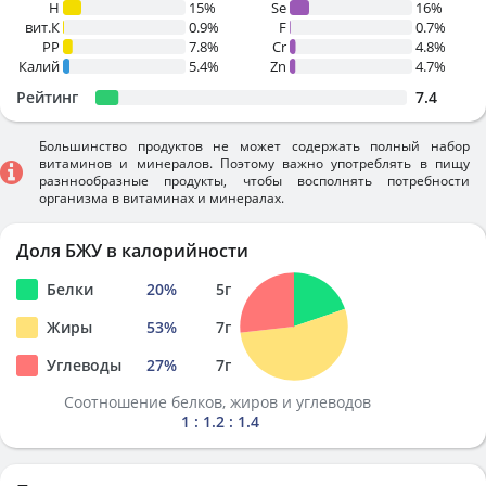
H
15%
Se
16%
вит.К
0.9%
F
0.7%
PP
7.8%
Cr
4.8%
Калий
5.4%
Zn
4.7%
Рейтинг
7.4
Большинство продуктов не может содержать полный набор
витаминов и минералов. Поэтому важно употреблять в пищу
разннообразные продукты, чтобы восполнять потребности
организма в витаминах и минералах.
Доля БЖУ в калорийности
Белки
20
%
5
г
Жиры
53
%
7
г
Углеводы
27
%
7
г
Соотношение белков, жиров и углеводов
1 : 1.2 : 1.4