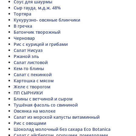
Соус для шаурмы
Сыр гауда, м.д.ж. 48%
Тортяра
Кукурузно- овсяные блинчики
В гречка
Батончик творожный
Черновар
Рис с курицей и грибами
Салат Нисуаз
Ржаной эль
Салат листовой
Кем-то блины
Салат с пекинкой
Картошка с мясом
Желе с творогом
ПП СЫРНИКИ
Блины с ветчиной и сыром
Тушёная фасоль со свининой
Овсянка на молоке
Салат из морской капусты витаминный
Рис с овощами
Шоколад молочный без сахара Eco Botanica
Салат с айсбергом, огурцами, помидорами,