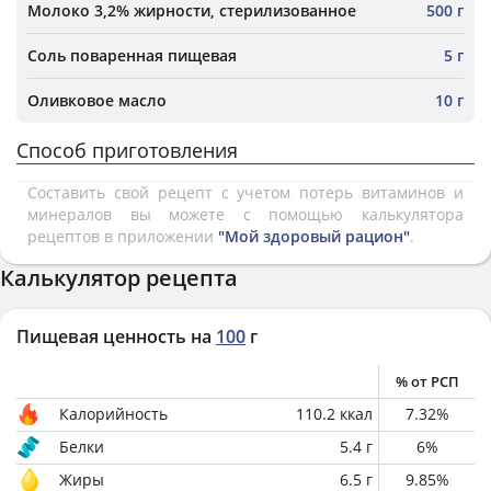
Молоко 3,2% жирности, стерилизованное
500 г
Соль поваренная пищевая
5 г
Оливковое масло
10 г
Способ приготовления
Составить свой рецепт с учетом потерь витаминов и
минералов вы можете с помощью калькулятора
рецептов в приложении
"Мой здоровый рацион"
.
Калькулятор рецепта
Пищевая ценность на
100
г
% от РСП
Калорийность
110.2
ккал
7.32
%
Белки
5.4
г
6
%
Жиры
6.5
г
9.85
%