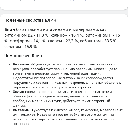
Полезные свойства БЛИН
Блин
богат такими витаминами и минералами, как:
витамином B2 - 11,3 %, холином - 16,4 %, витамином H - 15
%, фосфором - 14,1 %, хлором - 22,3 %, кобальтом - 33,5 %,
селеном - 15,9 %
Чем полезен Блин
Витамин В2
участвует в окислительно-восстановительных
реакциях, способствует повышению восприимчивости цвета
зрительным анализатором и темновой адаптации.
Недостаточное потребление витамина В2 сопровождается
нарушением состояния кожных покровов, слизистых оболочек,
нарушением светового и сумеречного зрения.
Холин
входит в состав лецитина, играет роль в синтезе и
обмене фосфолипидов в печени, является источником
свободных метильных групп, действует как липотропный
фактор.
Витамин Н
участвует в синтезе жиров, гликогена, метаболизме
аминокислот. Недостаточное потребление этого витамина
может вести к нарушению нормального состояния кожных
покровов.