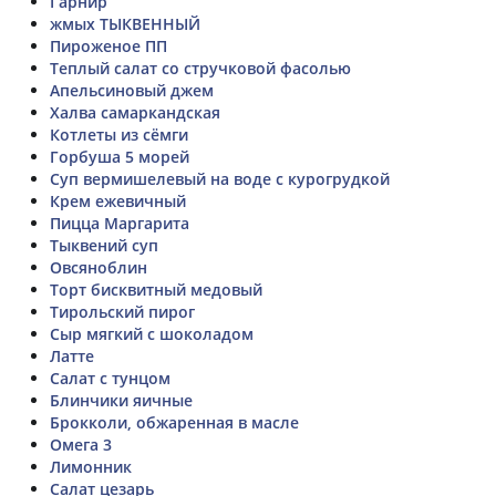
Гарнир
жмых ТЫКВЕННЫЙ
Пироженое ПП
Теплый салат со стручковой фасолью
Апельсиновый джем
Халва самаркандская
Котлеты из сёмги
Горбуша 5 морей
Суп вермишелевый на воде с курогрудкой
Крем ежевичный
Пицца Маргарита
Тыквений суп
Овсяноблин
Торт бисквитный медовый
Тирольский пирог
Сыр мягкий с шоколадом
Латте
Салат с тунцом
Блинчики яичные
Брокколи, обжаренная в масле
Омега 3
Лимонник
Салат цезарь