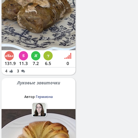
131.9
11.3
7.2
6.5
0
4
3
Луковые завиточки
Автор
Гермиона