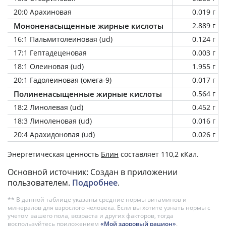
20:0 Арахиновая
0.019 г
Мононенасыщенные жирные кислоты
2.889 г
16:1 Пальмитолеиновая (ud)
0.124 г
17:1 Гептадеценовая
0.003 г
18:1 Олеиновая (ud)
1.955 г
20:1 Гадолеиновая (омега-9)
0.017 г
Полиненасыщенные жирные кислоты
0.564 г
18:2 Линолевая (ud)
0.452 г
18:3 Линоленовая (ud)
0.016 г
20:4 Арахидоновая (ud)
0.026 г
Энергетическая ценность
Блин
составляет 110,2 кКал.
Основной источник: Создан в приложении
пользователем.
Подробнее
.
** В данной таблице указаны средние нормы витаминов и
минералов для взрослого человека. Если вы хотите узнать нормы с
учетом вашего пола, возраста и других факторов, тогда
воспользуйтесь приложением
«Мой здоровый рацион»
.