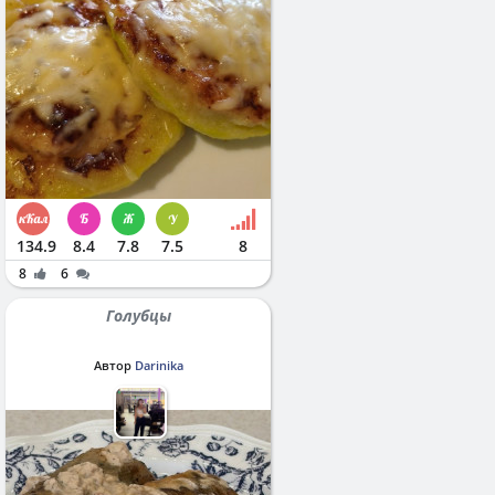
134.9
8.4
7.8
7.5
8
8
6
Голубцы
Автор
Darinika