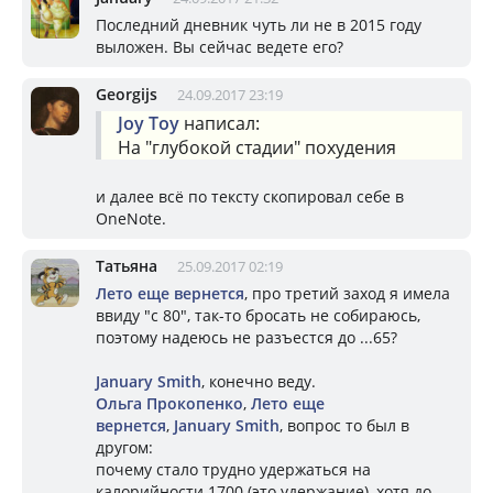
Последний дневник чуть ли не в 2015 году
выложен. Вы сейчас ведете его?
Georgijs
24.09.2017 23:19
Joy Toy
написал:
На "глубокой стадии" похудения
и далее всё по тексту скопировал себе в
OneNote.
Татьяна
25.09.2017 02:19
Лето еще вернется
, про третий заход я имела
ввиду "с 80", так-то бросать не собираюсь,
поэтому надеюсь не разъестся до ...65?
January Smith
, конечно веду.
Ольга Прокопенко
,
Лето еще
вернется
,
January Smith
, вопрос то был в
другом:
почему стало трудно удержаться на
калорийности 1700 (это удержание), хотя до