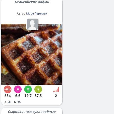
Бельгийские вафли
Автор
Море Перемен
354
6.6
19.7
37.5
2
3
6
Сырники низкоуглеводные