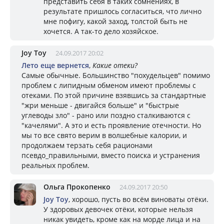
представить себя в таких сомнениях, в
результате пришлось согласиться, что лично
мне пофигу, какой заход, толстой быть не
хочется. А так-то дело хозяйское.
Joy Toy
24.09.2017 20:02
Лето еще вернется
,
Какие отеки?
Самые обычные. Большинство "похудельцев" помимо
проблем с липидным обменом имеют проблемы с
отеками. По этой причине взявшись за стандартные
"жри меньше - двигайся больше" и "быстрые
углеводы зло" - рано или поздно сталкиваются с
"качелями". А это и есть проявление отечности. Но
мы то все свято верим в волшебные калории, и
продолжаем терзать себя рационами
псевдо_правильными, вместо поиска и устранения
реальных проблем.
Ольга Прокопенко
24.09.2017 20:50
Joy Toy
, хорошо, пусть во всём виноваты отёки.
У здоровых девочек отёки, которые нельзя
никак увидеть, кроме как на морде лица и на