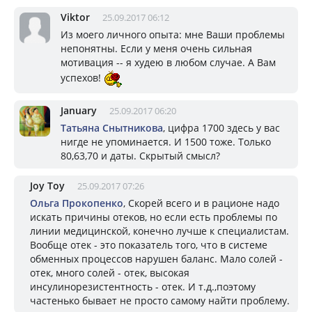
Viktor
25.09.2017 06:12
Из моего личного опыта: мне Ваши проблемы
непонятны. Если у меня очень сильная
мотивация -- я худею в любом случае. А Вам
успехов!
January
25.09.2017 06:20
Татьяна Снытникова
, цифра 1700 здесь у вас
нигде не упоминается. И 1500 тоже. Только
80,63,70 и даты. Скрытый смысл?
Joy Toy
25.09.2017 07:26
Ольга Прокопенко
, Скорей всего и в рационе надо
искать причины отеков, но если есть проблемы по
линии медицинской, конечно лучше к специалистам.
Вообще отек - это показатель того, что в системе
обменных процессов нарушен баланс. Мало солей -
отек, много солей - отек, высокая
инсулинорезистентность - отек. И т.д.,поэтому
частенько бывает не просто самому найти проблему.