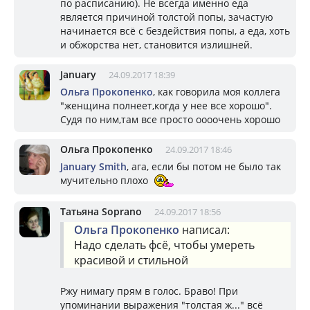
по расписанию). Не всегда именно еда
является причиной толстой попы, зачастую
начинается всё с бездействия попы, а еда, хоть
и обжорства нет, становится излишней.
January
24.09.2017 18:39
Ольга Прокопенко
, как говорила моя коллега
"женщина полнеет,когда у нее все хорошо".
Судя по ним,там все просто оооочень хорошо
Ольга Прокопенко
24.09.2017 18:46
January Smith
, ага, если бы потом не было так
мучительно плохо
Татьяна Soprano
24.09.2017 18:56
Ольга Прокопенко
написал:
Надо сделать фсё, чтобы умереть
красивой и стильной
Ржу нимагу прям в голос. Браво! При
упоминании выражения "толстая ж..." всё