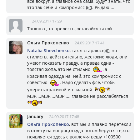
все вокруг, а главное она сама, будут знать, что
это так себе и компромисс (((((. Рыдаю....
24.09.2017 17:29
Танюша , та прелесть ,оставайся такой .
Ольга Прокопенко
24.09.2017 17:41
Natalia Shevchenko
, так я стараюсь)))), но
стилисты, действительно, жестокие люди, они
умеют показать правду, а правда одна -
толстая жопа, это не стильно
, а
красивая одежда на ней, это компромисс с
совестью
. Надо сделать фсё, чтобы
умереть красивой и стильной
.
МЗР....МЗР....МЗР...., главное не расслабляться
January
24.09.2017 17:48
Ольга Прокопенко
, вот мы и плавно перетекли
в ответу на вопрос,откуда потом берутся те,кто
появляется здесь с воплем-я вешу +100500