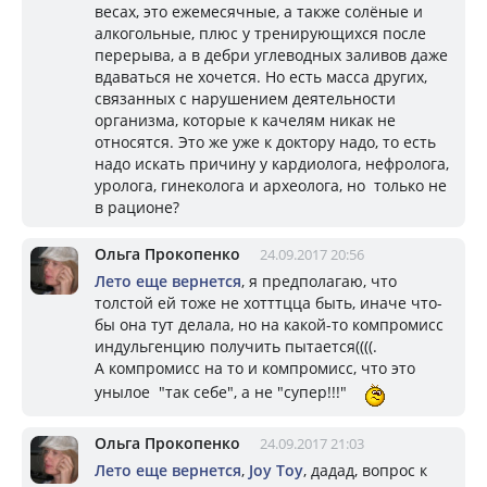
весах, это ежемесячные, а также солёные и
алкогольные, плюс у тренирующихся после
перерыва, а в дебри углеводных заливов даже
вдаваться не хочется. Но есть масса других,
связанных с нарушением деятельности
организма, которые к качелям никак не
относятся. Это же уже к доктору надо, то есть
надо искать причину у кардиолога, нефролога,
уролога, гинеколога и археолога, но только не
в рационе?
Ольга Прокопенко
24.09.2017 20:56
Лето еще вернется
, я предполагаю, что
толстой ей тоже не хотттцца быть, иначе что-
бы она тут делала, но на какой-то компромисс
индульгенцию получить пытается((((.
А компромисс на то и компромисс, что это
унылое "так себе", а не "супер!!!"
Ольга Прокопенко
24.09.2017 21:03
Лето еще вернется
,
Joy Toy
, дадад, вопрос к