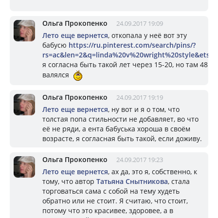
Ольга Прокопенко
24.09.2017 19:09
Лето еще вернется
, откопала у неё вот эту
бабусю
https://ru.pinterest.com/search/pins/?
rs=ac&len=2&q=linda%20v%20wright%20style&etslf=
я согласна быть такой лет через 15-20, но там 48 
валялся
Ольга Прокопенко
24.09.2017 19:19
Лето еще вернется
, ну вот и я о том, что
толстая попа стильности не добавляет, во что
её не ряди, а ента бабуська хороша в своём
возрасте, я согласная быть такой, если доживу.
Ольга Прокопенко
24.09.2017 19:23
Лето еще вернется
, ах да, это я, собственно, к
тому, что автор
Татьяна Снытникова
, стала
торговаться сама с собой на тему худеть
обратно или не стоит. Я считаю, что стоит,
потому что это красивее, здоровее, а в