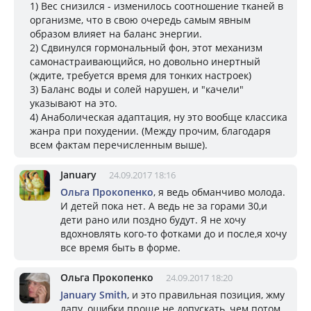
1) Вес снизился - изменилось соотношение тканей в
организме, что в свою очередь самым явным
образом влияет на баланс энергии.
2) Сдвинулся гормональный фон, этот механизм
самонастраивающийся, но довольно инертный
(ждите, требуется время для тонких настроек)
3) Баланс воды и солей нарушен, и "качели"
указывают на это.
4) Анаболическая адаптация, ну это вообще классика
жанра при похудении. (Между прочим, благодаря
всем фактам перечисленным выше).
January
24.09.2017 18:16
Ольга Прокопенко
, я ведь обманчиво молода.
И детей пока нет. А ведь не за горами 30,и
дети рано или поздно будут. Я не хочу
вдохновлять кого-то фотками до и после,я хочу
все время быть в форме.
Ольга Прокопенко
24.09.2017 18:20
January Smith
, и это правильная позиция, жму
лапу, ошибки проще не допускать, чем потом