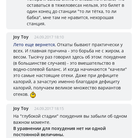
оставаться в тяжеловесах нельзя, это билет в
один конец до станции "то ли тётка, то ли
бабка", мне там не нравится, нехорошая
станция.
Joy Toy
24.09.2017 18:10
Лето еще вернется
, Откаты бывают практически у
всех. И главная причина - это борьба не с жиром, а
весом. Тысячу раз говорил здесь об этом: похудение
(в большинстве случаев) - это вмешательство в
водно-солевой баланс. И когда начинаются "качели"
это самые настоящие отеки. Даже при дефиците
калорий, а зачастую именно благодаря дефициту
калорий, получаем великое множество вариантов
отеков.
Joy Toy
24.09.2017 18:15
На "глубокой стадии" похудения вы забыли об одном
важном моменте.
В уравнении для похудения нет ни одной
постоянной величины.