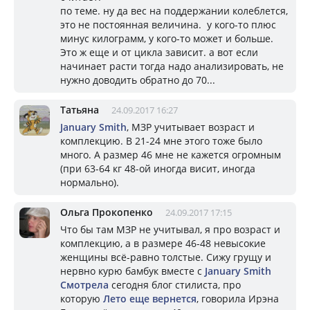
по теме. ну да вес на поддержании колеблется,
это не постоянная величина. у кого-то плюс
минус килограмм, у кого-то может и больше.
Это ж еще и от цикла зависит. а вот если
начинает расти тогда надо анализировать, не
нужно доводить обратно до 70...
Татьяна
24.09.2017 16:27
January Smith
, МЗР учитывает возраст и
комплекцию. В 21-24 мне этого тоже было
много. А размер 46 мне не кажется огромным
(при 63-64 кг 48-ой иногда висит, иногда
нормально).
Ольга Прокопенко
24.09.2017 17:15
Что бы там МЗР не учитывал, я про возраст и
комплекцию, а в размере 46-48 невысокие
женщины всё-равно толстые. Сижу грущу и
нервно курю бамбук вместе с
January Smith
Смотрела
сегодня блог стилиста, про
которую
Лето еще вернется
, говорила Ирэна