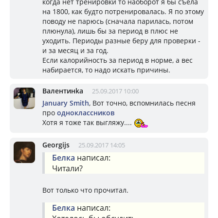
когда нет тренировки то наоборот я бы съела
на 1800, как будто потренировалась. Я по этому
поводу не парюсь (сначала парилась, потом
плюнула), лишь бы за период в плюс не
уходить. Периоды разные беру для проверки -
и за месяц и за год.
Если калорийность за период в норме, а вес
набирается, то надо искать причины.
Валентинkа
25.09.2017 10:00
January Smith
, Вот точно, вспомнилась песня
про
одноклассников
Хотя я тоже так выгляжу....
Georgijs
25.09.2017 14:05
Белка
написал:
Читали?
Вот только что прочитал.
Белка
написал: