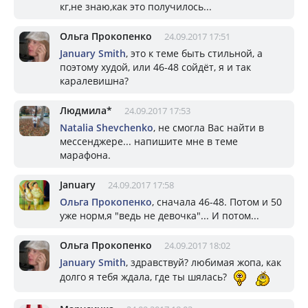
кг,не знаю,как это получилось...
Ольга Прокопенко
24.09.2017 17:51
January Smith
, это к теме быть стильной, а
поэтому худой, или 46-48 сойдёт, я и так
каралевишна?
Людмила*
24.09.2017 17:53
Natalia Shevchenko
, не смогла Вас найти в
мессенджере... напишите мне в теме
марафона.
January
24.09.2017 17:58
Ольга Прокопенко
, сначала 46-48. Потом и 50
уже норм,я "ведь не девочка"... И потом...
Ольга Прокопенко
24.09.2017 18:02
January Smith
, здравствуй? любимая жопа, как
долго я тебя ждала, где ты шялась?