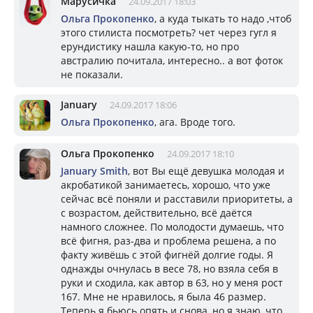
Марусичка
24.09.2017 18:03
Ольга Прокопенко
, а куда тыкать то надо ,чтоб
этого стилиста посмотреть? чет через гугл я
ерундистику нашла какую-то, но про
австралию почитала, интересно.. а вот фоток
не показали.
January
24.09.2017 18:06
Ольга Прокопенко
, ага. Вроде того.
Ольга Прокопенко
24.09.2017 18:10
January Smith
, вот Вы ещё девушка молодая и
акробатикой занимаетесь, хорошо, что уже
сейчас всё поняли и расставили приоритеты, а
с возрастом, действительно, всё даётся
намного сложнее. По молодости думаешь, что
всё фигня, раз-два и проблема решена, а по
факту живёшь с этой фигнёй долгие годы. Я
однажды очнулась в весе 78, но взяла себя в
руки и сходила, как автор в 63, но у меня рост
167. Мне не нравилось, я была 46 размер.
Теперь я бьюсь опять и снова, но я знаю, что