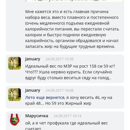
Мне кажется это и есть главная причина
набора веса, вместо плавного и постепенного
(очень медленного) подъема ежедневной
калорийности питания, вы перестали считать
калории и быстро подняли ежедневную
калорийность, организм обрадовался и начал
запасать жир на будущие трудные времена.
January
24.09.2017 15:58
Идеальный вес по МЗР на рост 158 см 59 кг?
Что??? Ушла нервно курить. Если случайно
вдруг буду столько весить,я сяду на голод..
January
24.09.2017 16:08
Лето еще вернется
, я хочу весить 46, ну на
край 48... Но 59 это Жирный жир
Марусичка
24.09.2017 16:14
ой, а я чет профукала где идеальный вес
считает.