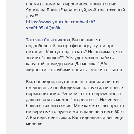
время вспоминаю ироничное приветствие
Ярослава Брина "здравствуй, мой толстожопый
друг!"
https://www.youtube.com/watch?
v=xPh95kAQm3k
Татьяна Снытникова
, Вы не пишете
подробностей ни про физнагрузку, ни про
питание. Как тут подсказать? Не понимаю, что
значит "голодно"? Желудок можно набить
капустой, помидорами. Да молока 1,5%
жирности с отрубями попить - мне и то сытно.
Вы, очевидно, внутренне не приняли ни эти
ежедневные необходимые нагрузки, ни новые
нормы питания. Решили, что это временно, а
дальше опять можно "оторваться". Неееееее,
больше так низзззяяя! Мне кажется, вы просто
не верите, что будете жить дальше в весе 60 кг.
А Вы ведь невысокая, Ваш идеальный вес еще
меньше.