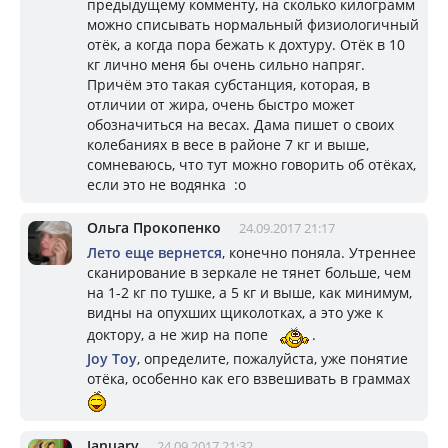
предыдущему комменту, на сколько килограмм
можно списывать нормальный физиологичный
отёк, а когда пора бежать к дохтуру. Отёк в 10
кг лично меня бы очень сильно напряг.
Причём это такая субстанция, которая, в
отличии от жира, очень быстро может
обозначиться на весах. Дама пишет о своих
колебаниях в весе в районе 7 кг и выше,
сомневаюсь, что тут можно говорить об отёках,
если это не водянка :o
Ольга Прокопенко
24.09.2017 21:17
Лето еще вернется
, конечно поняла. Утреннее
сканирование в зеркале не тянет больше, чем
на 1-2 кг по тушке, а 5 кг и выше, как минимум,
видны на опухших щиколотках, а это уже к
доктору, а не жир на попе
.
Joy Toy
, определите, пожалуйста, уже понятие
отёка, особенно как его взвешивать в граммах
January
24.09.2017 21:32