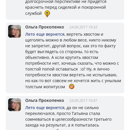
долгосрочной перспективе не придётся
краснеть перед сиделкой и похоронной
службой
Ольга Прокопенко
24.09.2017 19:33
Лето еще вернется
, вертеть хвостом и
щеголять можно в любом весе, никто никому
не запретит, другой вопрос, как это по факту
будет выглядеть со стороны, то есть
объективно. А ксли крутить хвостом
потребности нет, хочешь сказать, что можно с
толстой попой оставаться :o? Ну, я лично
потребности хвостом вертеть не испытываю,
но как-то вот совсем не хочется жить с унылым
толстым жопитусом
Ольга Прокопенко
24.09.2017 19:47
Лето еще вернется
, да он не сильно
переключался, просто Татьяна стала
сомневаться в целесообразности третьего
захода на результат, а я попыталась