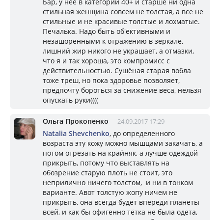
Бар, у неё в категории 40+ и старше ни одна
стильная женщина совсем не толстая, а все не
стильные и не красивые толстые и лохматые.
Печалька. Надо быть об'ективными и
незашоренными к отражению в зеркале,
лишний жир никого не украшает, а отмазки,
что я и так хороша, это компромисс с
действительностью. Сушёная старая вобла
тоже треш, но пока здоровье позволяет,
предпочту бороться за снижение веса, нельзя
опускать руки((((
Ольга Прокопенко
24.09.2017 17:29
Natalia Shevchenko
, до определенного
возраста эту кожу можно мышцами закачать, а
потом отрезать на крайняк, а лучше одеждой
прикрыть, потому что выставлять на
обозрение старую плоть не стоит, это
неприлично ничего толстом, и ни в тонком
варианте. Авот толстую жопу ничем не
прикрыть, она всегда будет впереди планеты
всей, и как бы офигенно тётка не была одета,