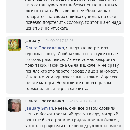
всю оставшуюся жизнь безуспешно пытаться
их исправить. Есть вещи неизбежные, как
говорится, на своих ошибках учимся, но если
повезло подстелить соломку, то этот шанс надо
ценить и не упускать
January
24.09.2017 18:26
Ольга Прокопенко
, я недавно встретила
одноклассницу. Сообразила кто это уже после
того,как разошлись. Из нее можно выкроить
трех таких,какой она была в школе. Я не сразу
поняла,кто это,просто "вроде лицо знакомое".
И многие мои одноклассницы такие. И далеко
не все матери. Не могли же они все разом
гормональный взрыв словить...
Ольга Прокопенко
24.09.2017 18:36
January Smith
, нееее, они все разом словили
лень и бесконтрольный доступ к еде, который
раньше был ограничен рядом причин (может,
у кого-то родители с головой дружили, кормили