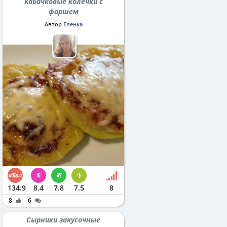
Кабачковые колечки с
фаршем
Автор
Еленка
134.9
8.4
7.8
7.5
8
8
6
Сырники закусочные