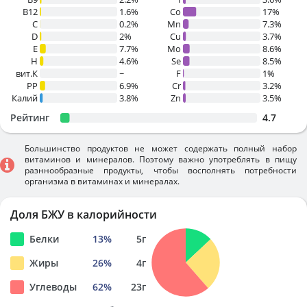
B12
1.6%
Co
17%
C
0.2%
Mn
7.3%
D
2%
Cu
3.7%
E
7.7%
Mo
8.6%
H
4.6%
Se
8.5%
вит.К
~
F
1%
PP
6.9%
Cr
3.2%
Калий
3.8%
Zn
3.5%
Рейтинг
4.7
Большинство продуктов не может содержать полный набор
витаминов и минералов. Поэтому важно употреблять в пищу
разннообразные продукты, чтобы восполнять потребности
организма в витаминах и минералах.
Доля БЖУ в калорийности
Белки
13
%
5
г
Жиры
26
%
4
г
Углеводы
62
%
23
г