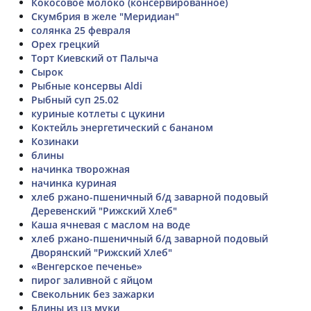
Кокосовое молоко (консервированное)
Скумбрия в желе "Меридиан"
солянка 25 февраля
Орех грецкий
Торт Киевский от Палыча
Сырок
Рыбные консервы Aldi
Рыбный суп 25.02
куриные котлеты с цукини
Коктейль энергетический с бананом
Козинаки
блины
начинка творожная
начинка куриная
хлеб ржано-пшеничный б/д заварной подовый
Деревенский "Рижский Хлеб"
Каша ячневая с маслом на воде
хлеб ржано-пшеничный б/д заварной подовый
Дворянский "Рижский Хлеб"
«Венгерское печенье»
пирог заливной с яйцом
Свекольник без зажарки
Блины из цз муки