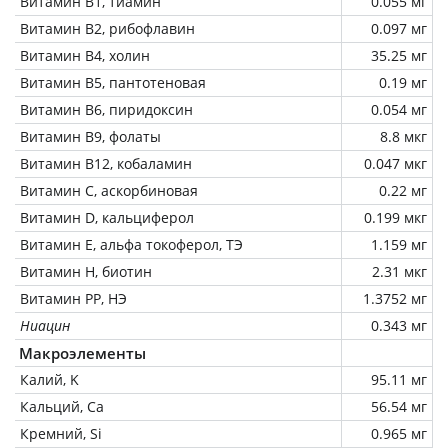
Витамин В1, тиамин
0.055 мг
Витамин В2, рибофлавин
0.097 мг
Витамин В4, холин
35.25 мг
Витамин В5, пантотеновая
0.19 мг
Витамин В6, пиридоксин
0.054 мг
Витамин В9, фолаты
8.8 мкг
Витамин В12, кобаламин
0.047 мкг
Витамин C, аскорбиновая
0.22 мг
Витамин D, кальциферол
0.199 мкг
Витамин Е, альфа токоферол, ТЭ
1.159 мг
Витамин Н, биотин
2.31 мкг
Витамин РР, НЭ
1.3752 мг
Ниацин
0.343 мг
Макроэлементы
Калий, K
95.11 мг
Кальций, Ca
56.54 мг
Кремний, Si
0.965 мг