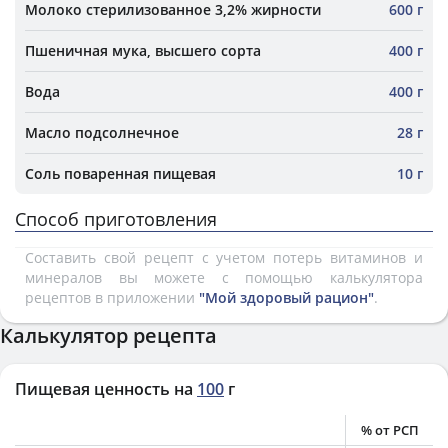
Молоко стерилизованное 3,2% жирности
600 г
Пшеничная мука, высшего сорта
400 г
Вода
400 г
Масло подсолнечное
28 г
Соль поваренная пищевая
10 г
Способ приготовления
Составить свой рецепт с учетом потерь витаминов и
минералов вы можете с помощью калькулятора
рецептов в приложении
"Мой здоровый рацион"
.
Калькулятор рецепта
Пищевая ценность на
100
г
% от РСП