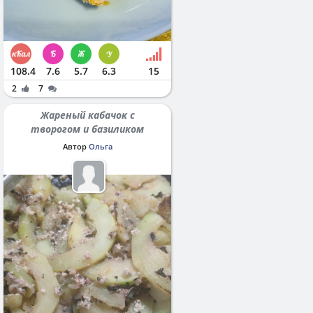
108.4
7.6
5.7
6.3
15
2
7
Жареный кабачок с
творогом и базиликом
Автор
Ольга