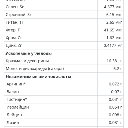
Селен, Se
4.677 мкг
Стронций, Sr
6.15 мкг
Титан, Ti
2.65 мкг
Фтор, F
41.65 мкг
Хром, Cr
1.62 мкг
Цинк, Zn
0.4177 мг
Усвояемые углеводы
Крахмал и декстрины
16.381 г
Моно- и дисахариды (сахара)
6.2 г
Незаменимые аминокислоты
Аргинин*
0.072 г
Валин
0.07 г
Гистидин*
0.031 г
Изолейцин
0.054 г
Лейцин
0.098 г
Лизин
0.081 г