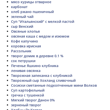
мясо курицы отварное
карбонат
хлеб ржано пшеничный
зеленый чай
Суп "Итальянский" с мелкой пастой
сыр Венский
Овсяные хлопья
овсяная каша с медом и изюмом
Кофе капучино
коровка ирисная
Рассольник
творог домик в деревне 0.1 %
сок петрушки
Печенье Яшкино клубника
ленивая овсянка
Творожная запеканка с клубникой
Творожный сыр Хохланд сливочный
Сосиски сметанные подкопченные мини Волков
Суп картофельный
гречка с тушенкой
Мягкий творог Данон 0%
зерненый творог
Хлебцы Dr.Korner