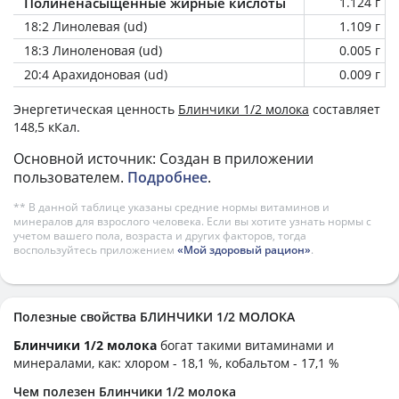
Полиненасыщенные жирные кислоты
1.124 г
18:2 Линолевая (ud)
1.109 г
18:3 Линоленовая (ud)
0.005 г
20:4 Арахидоновая (ud)
0.009 г
Энергетическая ценность
Блинчики 1/2 молока
составляет
148,5 кКал.
Основной источник: Создан в приложении
пользователем.
Подробнее
.
** В данной таблице указаны средние нормы витаминов и
минералов для взрослого человека. Если вы хотите узнать нормы с
учетом вашего пола, возраста и других факторов, тогда
воспользуйтесь приложением
«Мой здоровый рацион»
.
Полезные свойства БЛИНЧИКИ 1/2 МОЛОКА
Блинчики 1/2 молока
богат такими витаминами и
минералами, как: хлором - 18,1 %, кобальтом - 17,1 %
Чем полезен Блинчики 1/2 молока