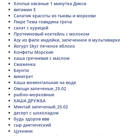
Хлопья овсяные 1 минутка Дикси
витамин Е
Салатик красоты из тыквы и моркови
Пюре Тема говядина греча
салат с курицей
Протеиновый коктейль с молоком
Азу из филе индейки, запеченное в мультиварке
йогурт Skyr печеное яблоко
Конфеты Морские
каша гречневая с маслом
Смаженка
Баунти
винегрет
Каша моментальная на воде
Овощи запеченые_25.02
рыбно-морковные
КАША ДРУЖБА
Минтай запеченый_25.02
десерт с шоколадом
будь здоров ввв
сыр диетический
Цуккини