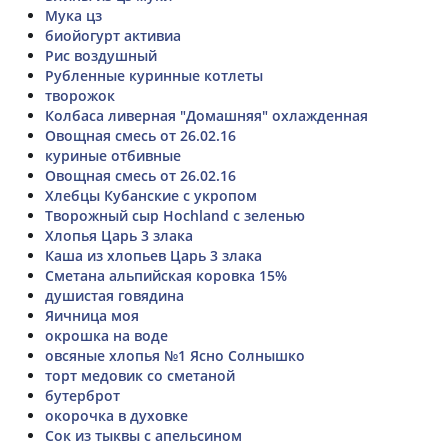
Мука цз
биойогурт активиа
Рис воздушный
Рубленные куринные котлеты
творожок
Колбаса ливерная "Домашняя" охлажденная
Овощная смесь от 26.02.16
куриные отбивные
Овощная смесь от 26.02.16
Хлебцы Кубанские с укропом
Творожный сыр Hochland с зеленью
Хлопья Царь 3 злака
Каша из хлопьев Царь 3 злака
Сметана альпийская коровка 15%
душистая говядина
Яичница моя
окрошка на воде
овсяные хлопья №1 Ясно Солнышко
торт медовик со сметаной
бутерброт
окорочка в духовке
Сок из тыквы с апельсином