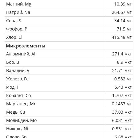
Магний, Mg
10.39 мг
Натрий, Na
264.67 мг
Сера, S
34.14 мг
Фосфор, P
71.5 мг
Хлор, Cl
415.48 мг
Микроэлементы
Алюминий, Al
271.4 мкг
Бор, B
8.9 мкг
Ванадий, V
21.71 мкг
Железо, Fe
0.582 мг
Йод, I
5.43 мкг
Кобальт, Co
1.707 мкг
Марганец, Mn
0.1457 мг
Медь, Cu
37.03 мкг
Молибден, Mo
6.031 мкг
Никель, Ni
0.531 мкг
Олово, Sn
6.68 мкг