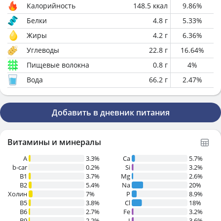
Калорийность
148.5
ккал
9.86
%
Белки
4.8
г
5.33
%
Жиры
4.2
г
6.36
%
Углеводы
22.8
г
16.64
%
Пищевые волокна
0.8
г
4
%
Вода
66.2
г
2.47
%
Добавить в дневник питания
Витамины и минералы
A
3.3%
Ca
5.7%
b-car
0.2%
Si
3.2%
В1
3.7%
Mg
2.6%
B2
5.4%
Na
20%
Холин
7%
P
8.9%
B5
3.8%
Cl
18%
B6
2.7%
Fe
3.2%
B9
2.2%
I
3.6%