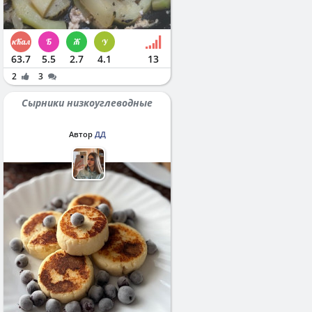
63.7
5.5
2.7
4.1
13
2
3
Сырники низкоуглеводные
Автор
ДД