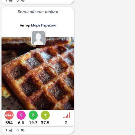
1
0
Бельгийские вафли
Автор
Море Перемен
354
6.6
19.7
37.5
2
3
6