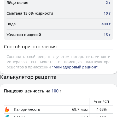
Яйцо целое
2 г
Сметана 15,0% жирности
10 г
Вода
400 г
Желатин пищевой
15 г
Способ приготовления
Составить свой рецепт с учетом потерь витаминов и
минералов вы можете с помощью калькулятора
рецептов в приложении
"Мой здоровый рацион"
.
Калькулятор рецепта
Пищевая ценность на
100
г
% от РСП
Калорийность
69.7
ккал
4.63
%