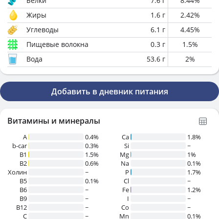
Белки
7.6
г
8.44
%
Жиры
1.6
г
2.42
%
Углеводы
6.1
г
4.45
%
Пищевые волокна
0.3
г
1.5
%
Вода
53.6
г
2
%
Добавить в дневник питания
Витамины и минералы
A
0.4%
Ca
1.8%
b-car
0.3%
Si
~
В1
1.5%
Mg
1%
B2
0.6%
Na
0.1%
Холин
~
P
1.7%
B5
0.1%
Cl
~
B6
~
Fe
1.2%
B9
~
I
~
B12
~
Co
~
C
~
Mn
0.1%