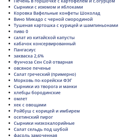
Печень в горшочке с картофелем и с.огурцом
Сырники с изюмом и яблоками
Коровка Вафельные конфеты Шоколад
Вино Микадо с черной смородиной
Тушеная картошка с курицей и шампиньонами
пиво 0
салат из китайской капусты
кабачок консервированный
Пангасиус
закваска 2,6%
Фунчоза Сен Сой отварная
овсяное печенье
Салат греческий (примерно)
Морковь по-корейски ФЭГ
Сырники из творога и манки
хлебцы бородинские
омлет
хек с овощами
Ройбуш с корицей и имбирем
осетинский пирог
Сырники низкокалорийные
Салат сельдь под шубой
фасоль замоченная