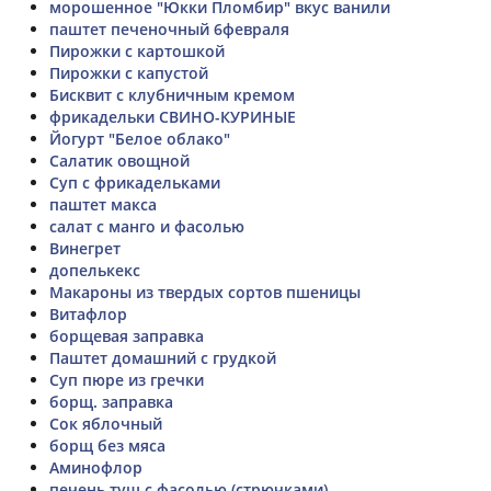
морошенное "Юкки Пломбир" вкус ванили
паштет печеночный 6февраля
Пирожки с картошкой
Пирожки с капустой
Бисквит с клубничным кремом
фрикадельки СВИНО-КУРИНЫЕ
Йогурт "Белое облако"
Салатик овощной
Суп с фрикадельками
паштет макса
салат с манго и фасолью
Винегрет
допелькекс
Макароны из твердых сортов пшеницы
Витафлор
борщевая заправка
Паштет домашний с грудкой
Суп пюре из гречки
борщ. заправка
Сок яблочный
борщ без мяса
Аминофлор
печень туш с фасолью (стрючками)