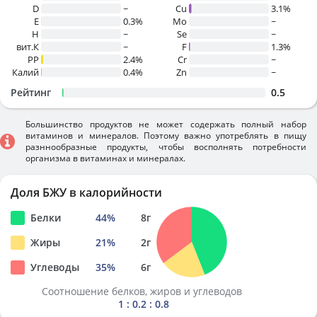
D
~
Cu
3.1%
E
0.3%
Mo
~
H
~
Se
~
вит.К
~
F
1.3%
PP
2.4%
Cr
~
Калий
0.4%
Zn
~
Рейтинг
0.5
Большинство продуктов не может содержать полный набор
витаминов и минералов. Поэтому важно употреблять в пищу
разннообразные продукты, чтобы восполнять потребности
организма в витаминах и минералах.
Доля БЖУ в калорийности
Белки
44
%
8
г
Жиры
21
%
2
г
Углеводы
35
%
6
г
Соотношение белков, жиров и углеводов
1 : 0.2 : 0.8