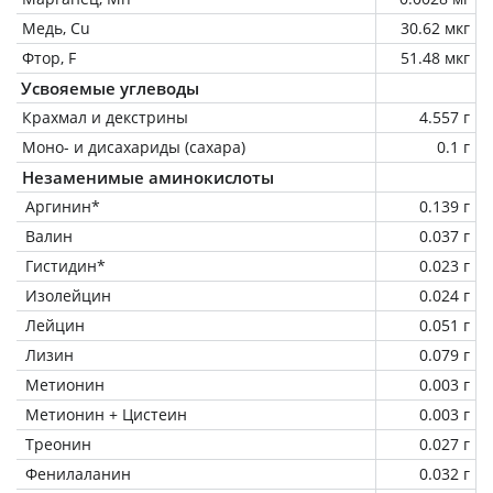
Медь, Cu
30.62 мкг
Фтор, F
51.48 мкг
Усвояемые углеводы
Крахмал и декстрины
4.557 г
Моно- и дисахариды (сахара)
0.1 г
Незаменимые аминокислоты
Аргинин*
0.139 г
Валин
0.037 г
Гистидин*
0.023 г
Изолейцин
0.024 г
Лейцин
0.051 г
Лизин
0.079 г
Метионин
0.003 г
Метионин + Цистеин
0.003 г
Треонин
0.027 г
Фенилаланин
0.032 г