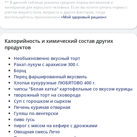
** В данной таблице указаны средние нормы витаминов и
минералов для взрослого человека. Если вы хотите узнать нормы с
учетом вашего пола, возраста и других факторов, тогда
воспользуйтесь приложением
«Мой здоровый рацион»
.
Калорийность и химический состав других
продуктов
Необыкновенно вкусный торт
Рахат-лукум с арахисом 300 г.
Борщ
Перец фаршированный вкусвиль
Хлопья кукурузные ЛЮБЯТОВО 400 г.
чипсы "Белая хатка" картофельные со вкусом курицы
творожный торт на сковороде
Суп с горошком и сырком
Печень куриная отварная
Гуляш по-венгерски
пиво гусь
пирог с мясом на кефире с дрожжами
Овощная смесь Лечо