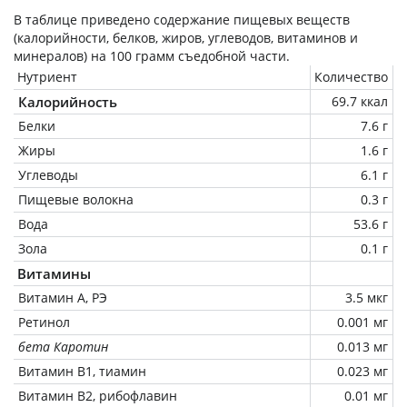
В таблице приведено содержание пищевых веществ
(калорийности, белков, жиров, углеводов, витаминов и
минералов) на
100 грамм
съедобной части.
Нутриент
Количество
Калорийность
69.7 ккал
Белки
7.6 г
Жиры
1.6 г
Углеводы
6.1 г
Пищевые волокна
0.3 г
Вода
53.6 г
Зола
0.1 г
Витамины
Витамин А, РЭ
3.5 мкг
Ретинол
0.001 мг
бета Каротин
0.013 мг
Витамин В1, тиамин
0.023 мг
Витамин В2, рибофлавин
0.01 мг