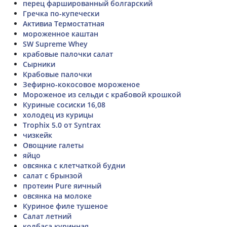
перец фаршированный болгарский
Гречка по-купечески
Активиа Термостатная
мороженное каштан
SW Supreme Whey
крабовые палочки салат
Сырники
Крабовые палочки
Зефирно-кокосовое мороженое
Мороженое из сельди с крабовой крошкой
Куриные сосиски 16,08
холодец из курицы
Trophix 5.0 от Syntrax
чизкейк
Овощние галеты
яйцо
овсянка с клетчаткой будни
салат с брынзой
протеин Pure яичный
овсянка на молоке
Куриное филе тушеное
Салат летний
колбаса куринная