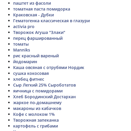
паштет из фасоли
томатная паста помидорка
Краковская - Дубки
Гематогенка классическая в глазури
activia pro
Творожок Агуша "Злаки"
перец фаршированный
томаты
Manniks
рис красный вареный
йодомарин
Каша овсяная с отрубями Нордик
сушка кокосовая
хлебец фитнес
Сыр Легкий 25% Сыроботатов
яичница с помидорами
Хлеб Бородинский Достархан
жаркое по-домашнему
макароны из кабачков
Кофе с молоком 1%
Творожная запеканка
картофель с грибами