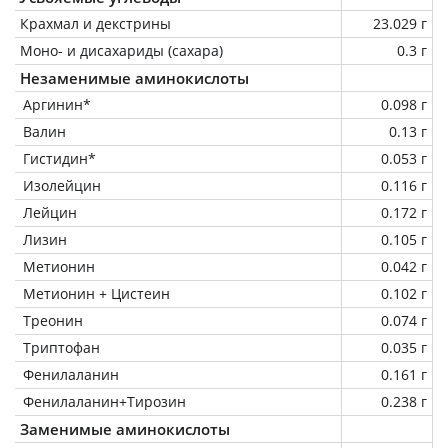
Крахмал и декстрины
23.029 г
Моно- и дисахариды (сахара)
0.3 г
Незаменимые аминокислоты
Аргинин*
0.098 г
Валин
0.13 г
Гистидин*
0.053 г
Изолейцин
0.116 г
Лейцин
0.172 г
Лизин
0.105 г
Метионин
0.042 г
Метионин + Цистеин
0.102 г
Треонин
0.074 г
Триптофан
0.035 г
Фенилаланин
0.161 г
Фенилаланин+Тирозин
0.238 г
Заменимые аминокислоты