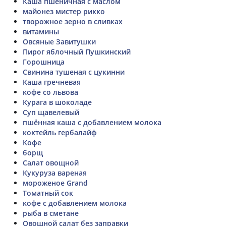
Каша пшеничная с маслом
майонез мистер рикко
творожное зерно в сливках
витамины
Овсяные Завитушки
Пирог яблочный Пушкинский
Горошница
Свинина тушеная с цукинни
Каша гречневая
кофе со львова
Курага в шоколаде
Суп щавелевый
пшённая каша с добавлением молока
коктейль гербалайф
Кофе
борщ
Салат овощной
Кукуруза вареная
мороженое Grand
Томатный сок
кофе с добавлением молока
рыба в сметане
Овощной салат без заправки