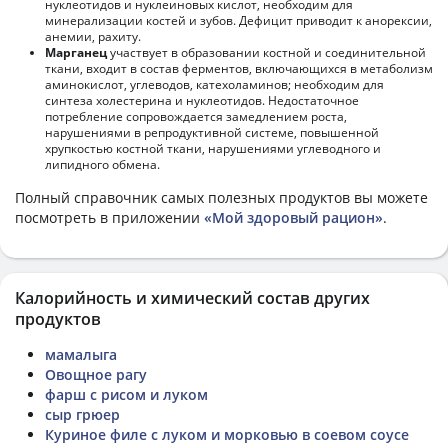
нуклеотидов и нуклеиновых кислот, необходим для
минерализации костей и зубов. Дефицит приводит к анорексии,
анемии, рахиту.
Марганец
участвует в образовании костной и соединительной
ткани, входит в состав ферментов, включающихся в метаболизм
аминокислот, углеводов, катехоламинов; необходим для
синтеза холестерина и нуклеотидов. Недостаточное
потребление сопровождается замедлением роста,
нарушениями в репродуктивной системе, повышенной
хрупкостью костной ткани, нарушениями углеводного и
липидного обмена.
Полный справочник самых полезных продуктов вы можете
посмотреть в приложении
«Мой здоровый рацион»
.
Калорийность и химический состав других
продуктов
мамалыга
Овощное рагу
фарш с рисом и луком
сыр грюер
Куриное филе с луком и морковью в соевом соусе