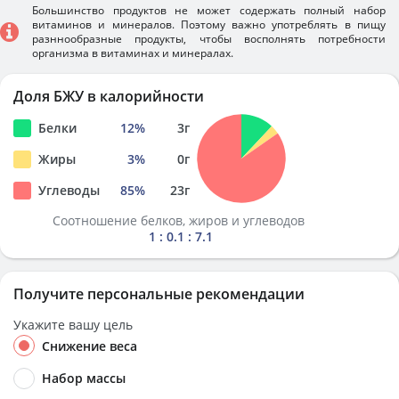
Большинство продуктов не может содержать полный набор
витаминов и минералов. Поэтому важно употреблять в пищу
разннообразные продукты, чтобы восполнять потребности
организма в витаминах и минералах.
Доля БЖУ в калорийности
Белки
12
%
3
г
Жиры
3
%
0
г
Углеводы
85
%
23
г
Соотношение белков, жиров и углеводов
1 : 0.1 : 7.1
Получите персональные рекомендации
Укажите вашу цель
Снижение веса
Набор массы