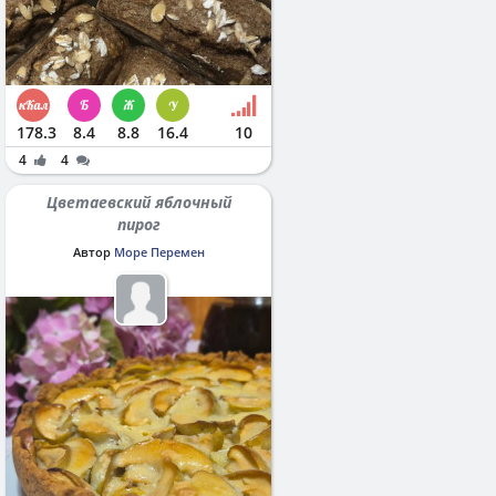
178.3
8.4
8.8
16.4
10
4
4
Цветаевский яблочный
пирог
Автор
Море Перемен