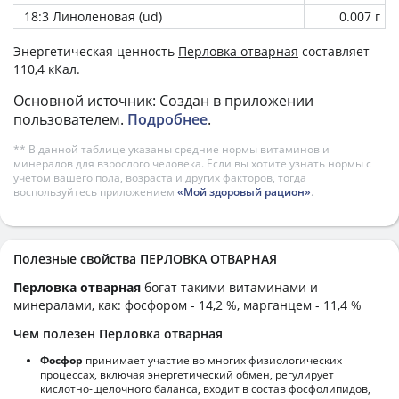
18:3 Линоленовая (ud)
0.007 г
Энергетическая ценность
Перловка отварная
составляет
110,4 кКал.
Основной источник: Создан в приложении
пользователем.
Подробнее
.
** В данной таблице указаны средние нормы витаминов и
минералов для взрослого человека. Если вы хотите узнать нормы с
учетом вашего пола, возраста и других факторов, тогда
воспользуйтесь приложением
«Мой здоровый рацион»
.
Полезные свойства ПЕРЛОВКА ОТВАРНАЯ
Перловка отварная
богат такими витаминами и
минералами, как: фосфором - 14,2 %, марганцем - 11,4 %
Чем полезен Перловка отварная
Фосфор
принимает участие во многих физиологических
процессах, включая энергетический обмен, регулирует
кислотно-щелочного баланса, входит в состав фосфолипидов,