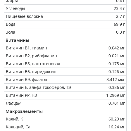
Жиры
0.4 г
Углеводы
23.4 г
Пищевые волокна
2.7 г
Вода
69.9 г
Зола
0.3 г
Витамины
Витамин В1, тиамин
0.042 мг
Витамин В2, рибофлавин
0.021 мг
Витамин В5, пантотеновая
0.175 мг
Витамин В6, пиридоксин
0.126 мг
Витамин В9, фолаты
8.412 мкг
Витамин Е, альфа токоферол, ТЭ
0.386 мг
Витамин РР, НЭ
1.2969 мг
Ниацин
0.701 мг
Макроэлементы
Калий, K
60.29 мг
Кальций, Ca
16.24 мг