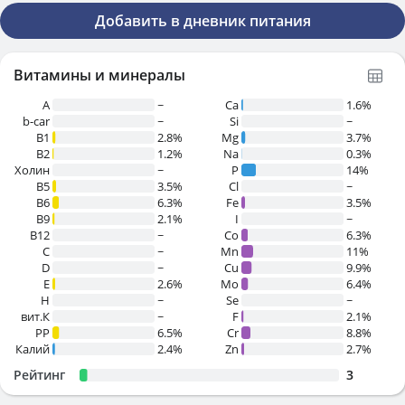
Добавить в дневник питания
Витамины и минералы
A
~
Ca
1.6%
b-car
~
Si
~
В1
2.8%
Mg
3.7%
B2
1.2%
Na
0.3%
Холин
~
P
14%
B5
3.5%
Cl
~
B6
6.3%
Fe
3.5%
B9
2.1%
I
~
B12
~
Co
6.3%
C
~
Mn
11%
D
~
Cu
9.9%
E
2.6%
Mo
6.4%
H
~
Se
~
вит.К
~
F
2.1%
PP
6.5%
Cr
8.8%
Калий
2.4%
Zn
2.7%
Рейтинг
3