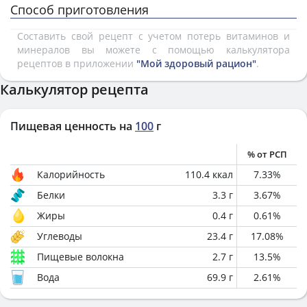
Способ приготовления
Составить свой рецепт с учетом потерь витаминов и
минералов вы можете с помощью калькулятора
рецептов в приложении
"Мой здоровый рацион"
.
Калькулятор рецепта
Пищевая ценность на
100
г
% от РСП
Калорийность
110.4
ккал
7.33
%
Белки
3.3
г
3.67
%
Жиры
0.4
г
0.61
%
Углеводы
23.4
г
17.08
%
Пищевые волокна
2.7
г
13.5
%
Вода
69.9
г
2.61
%