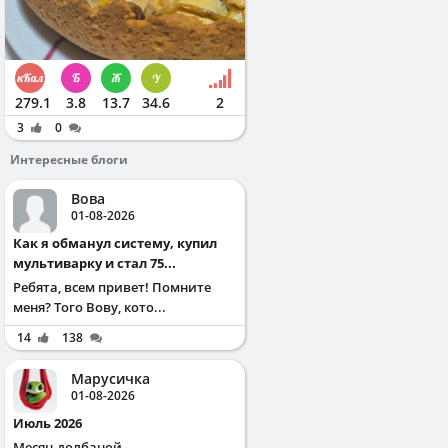
279.1
3.8
13.7
34.6
2
3
0
Интересные блоги
Вова
01-08-2026
Как я обманул систему, купил
мультиварку и стал 75...
Ребята, всем привет! Помните
меня? Того Вову, кото...
14
138
Марусичка
01-08-2026
Июль 2026
Месяц долбаной