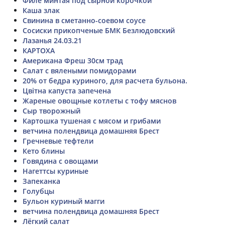
Филе минтая под сырной корочкой
Каша злак
Свинина в сметанно-соевом соусе
Сосиски прикопченые БМК Безлюдовский
Лазанья 24.03.21
КАРТОХА
Американа Фреш 30см трад
Салат с вялеными помидорами
20% от бедра куриного, для расчета бульона.
Цвітна капуста запечена
Жареные овощные котлеты с тофу мяснов
Сыр творожный
Картошка тушеная с мясом и грибами
ветчина полендвица домашняя Брест
Гречневые тефтели
Кето блины
Говядина с овощами
Нагеттсы куриные
Запеканка
Голубцы
Бульон куриный магги
ветчина полендвица домашняя Брест
Лёгкий салат