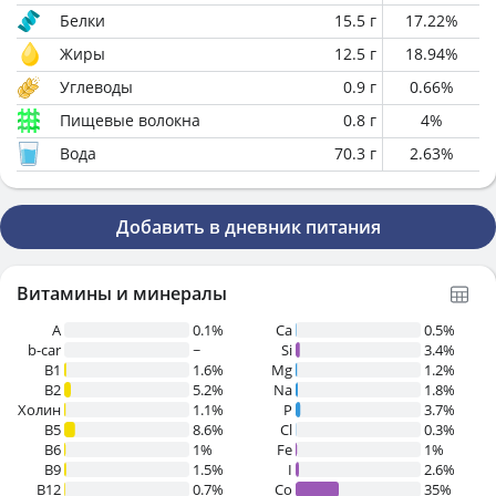
Белки
15.5
г
17.22
%
Жиры
12.5
г
18.94
%
Углеводы
0.9
г
0.66
%
Пищевые волокна
0.8
г
4
%
Вода
70.3
г
2.63
%
Добавить в дневник питания
Витамины и минералы
A
0.1%
Ca
0.5%
b-car
~
Si
3.4%
В1
1.6%
Mg
1.2%
B2
5.2%
Na
1.8%
Холин
1.1%
P
3.7%
B5
8.6%
Cl
0.3%
B6
1%
Fe
1%
B9
1.5%
I
2.6%
B12
0.7%
Co
35%