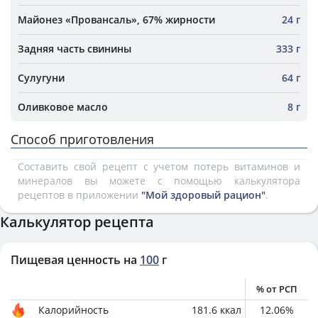
Майонез «Провансаль», 67% жирности
24 г
Задняя часть свинины
333 г
Сулугуни
64 г
Оливковое масло
8 г
Способ приготовления
Составить свой рецепт с учетом потерь витаминов и
минералов вы можете с помощью калькулятора
рецептов в приложении
"Мой здоровый рацион"
.
Калькулятор рецепта
Пищевая ценность на
100
г
% от РСП
Калорийность
181.6
ккал
12.06
%