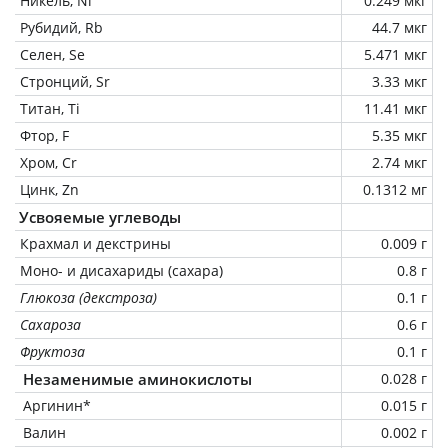
Никель, Ni
0.249 мкг
Рубидий, Rb
44.7 мкг
Селен, Se
5.471 мкг
Стронций, Sr
3.33 мкг
Титан, Ti
11.41 мкг
Фтор, F
5.35 мкг
Хром, Cr
2.74 мкг
Цинк, Zn
0.1312 мг
Усвояемые углеводы
Крахмал и декстрины
0.009 г
Моно- и дисахариды (сахара)
0.8 г
Глюкоза (декстроза)
0.1 г
Сахароза
0.6 г
Фруктоза
0.1 г
Незаменимые аминокислоты
0.028 г
Аргинин*
0.015 г
Валин
0.002 г