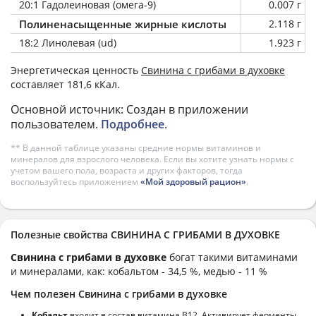
20:1 Гадолеиновая (омега-9)
0.007 г
Полиненасыщенные жирные кислоты
2.118 г
18:2 Линолевая (ud)
1.923 г
Энергетическая ценность
Свинина с грибами в духовке
составляет 181,6 кКал.
Основной источник: Создан в приложении
пользователем.
Подробнее
.
** В данной таблице указаны средние нормы витаминов и
минералов для взрослого человека. Если вы хотите узнать нормы с
учетом вашего пола, возраста и других факторов, тогда
воспользуйтесь приложением
«Мой здоровый рацион»
.
Полезные свойства СВИНИНА С ГРИБАМИ В ДУХОВКЕ
Свинина с грибами в духовке
богат такими витаминами
и минералами, как: кобальтом - 34,5 %, медью - 11 %
Чем полезен Свинина с грибами в духовке
Кобальт
входит в состав витамина В12. Активирует ферменты