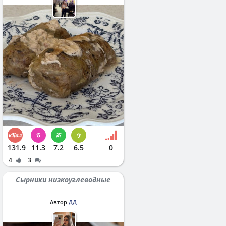
131.9
11.3
7.2
6.5
0
4
3
Сырники низкоуглеводные
Автор
ДД