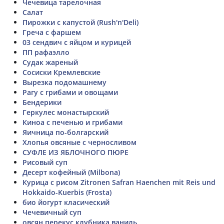
Чечевица тарелочная
Салат
Пирожки с капустой (Rush'n'Deli)
Греча с фаршем
03 сендвич с яйцом и курицей
ПП рафаэлло
Судак жареный
Сосиски Кремлевские
Вырезка подомашнему
Рагу с грибами и овощами
Бендерики
Геркулес монастырский
Киноа с печенью и грибами
Яичница по-болгарский
Хлопья овсяные с черносливом
СУФЛЕ ИЗ ЯБЛОЧНОГО ПЮРЕ
Рисовый суп
Десерт кофейный (Milbona)
Курица с рисом Zitronen Safran Haenchen mit Reis und
Hokkaido-Kuerbis (Frosta)
био йогурт класический
Чечевичный суп
овсян перекус клубника ваниль