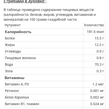
с грибами в духовке"
.
В таблице приведено содержание пищевых веществ
(калорийности, белков, жиров, углеводов, витаминов и
минералов) на
100 грамм
съедобной части.
Нутриент
Количество
Калорийность
181.6 ккал
Белки
15.5 г
Жиры
12.5 г
Углеводы
0.9 г
Пищевые волокна
0.8 г
Вода
70.3 г
Зола
0.3 г
Витамины
Витамин А, РЭ
1.2 мкг
Ретинол
0.001 мг
бета Каротин
0.002 мг
Витамин В1, тиамин
0.024 мг