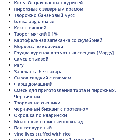
Korea Острая лапша с курицей
Пирожные с заварным кремом
Творожно-банановый мусс
tumšā augļu maize
Кекс с вишней
Творог мягкий 0,1%
Картофельная запеканка со скумбрией
Морковь по корейски
Грудка куриная в томатных специях [Maggy]
Самсв с тыквой
Рагу
Запеканка без сахара
Сырок сладкий с изюмом
Фарш домашний
Смесь для приготовления торта и пирожных.
Черничный
Творожные сырники
Черничный бисквит с протеином
Окрошка по-кларински
Молочный пористый шоколад
Паштет куриный
Vine lives stuffed with rice