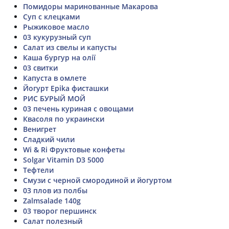
Помидоры маринованные Макарова
Суп с клецками
Рыжиковое масло
03 кукурузный суп
Салат из свелы и капусты
Каша бургур на олії
03 свитки
Капуста в омлете
Йогурт Epika фисташки
РИС БУРЫЙ МОЙ
03 печень куриная с овощами
Квасоля по украински
Венигрет
Сладкий чили
Wi & Ri Фруктовые конфеты
Solgar Vitamin D3 5000
Тефтели
Смузи с черной смородиной и йогуртом
03 плов из полбы
Zalmsalade 140g
03 творог першинск
Салат полезный