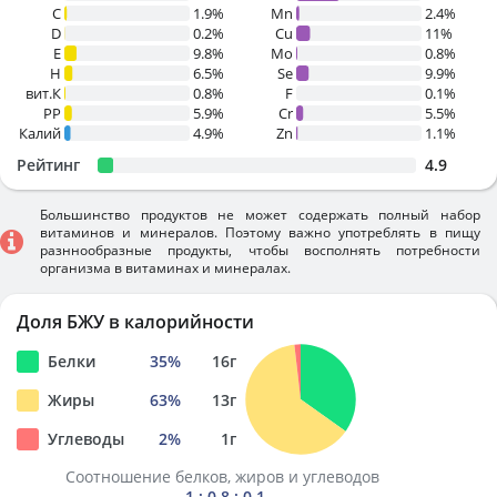
C
1.9%
Mn
2.4%
D
0.2%
Cu
11%
E
9.8%
Mo
0.8%
H
6.5%
Se
9.9%
вит.К
0.8%
F
0.1%
PP
5.9%
Cr
5.5%
Калий
4.9%
Zn
1.1%
Рейтинг
4.9
Большинство продуктов не может содержать полный набор
витаминов и минералов. Поэтому важно употреблять в пищу
разннообразные продукты, чтобы восполнять потребности
организма в витаминах и минералах.
Доля БЖУ в калорийности
Белки
35
%
16
г
Жиры
63
%
13
г
Углеводы
2
%
1
г
Соотношение белков, жиров и углеводов
1 : 0.8 : 0.1