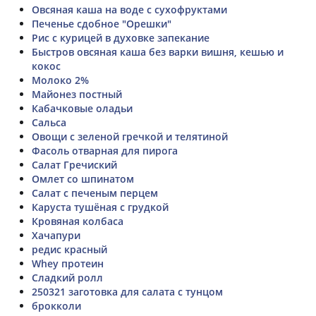
Овсяная каша на воде с сухофруктами
Печенье сдобное "Орешки"
Рис с курицей в духовке запекание
Быстров овсяная каша без варки вишня, кешью и
кокос
Молоко 2%
Майонез постный
Кабачковые оладьи
Сальса
Овощи с зеленой гречкой и телятиной
Фасоль отварная для пирога
Салат Гречиский
Омлет со шпинатом
Салат с печеным перцем
Каруста тушёная с грудкой
Кровяная колбаса
Хачапури
редис красный
Whey протеин
Сладкий ролл
250321 заготовка для салата с тунцом
брокколи