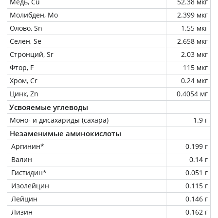
Медь, Cu
52.38 мкг
Молибден, Mo
2.399 мкг
Олово, Sn
1.55 мкг
Селен, Se
2.658 мкг
Стронций, Sr
2.03 мкг
Фтор, F
115 мкг
Хром, Cr
0.24 мкг
Цинк, Zn
0.4054 мг
Усвояемые углеводы
Моно- и дисахариды (сахара)
1.9 г
Незаменимые аминокислоты
Аргинин*
0.199 г
Валин
0.14 г
Гистидин*
0.051 г
Изолейцин
0.115 г
Лейцин
0.146 г
Лизин
0.162 г