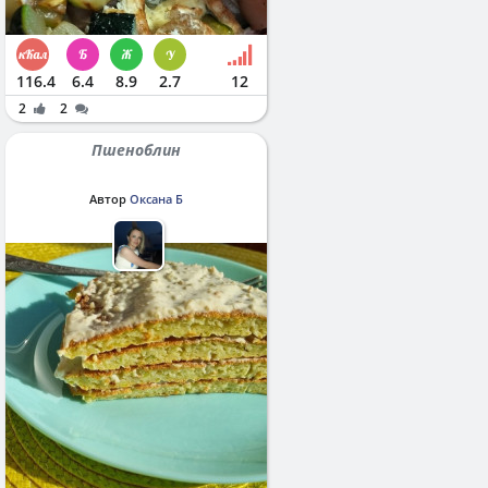
116.4
6.4
8.9
2.7
12
2
2
Пшеноблин
Автор
Оксана Б