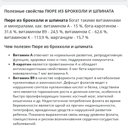
Полезные свойства ПЮРЕ ИЗ БРОККОЛИ И ШПИНАТА
Пюре из брокколи и шпината
богат такими витаминами
и минералами, как: витамином А - 15 %, бэта-каротином -
31,6 %, витамином B9 - 24,5 %, витамином C - 62,6 %,
витамином K - 113,9 %, марганцем - 15,7 %
Чем полезен Пюре из брокколи и шпината
Витамин А
отвечает за нормальное развитие, репродуктивную
функцию, здоровье кожи и глаз, поддержание иммунитета.
В-каротин
является провитамином А и обладает
антиоксидантными свойствами. 6 мкг бета-каротина
эквивалентны 1 мкг витамина А.
Витамин В9
в качестве кофермента участвуют в метаболизме
нуклеиновых и аминокислот. Дефицит фолатов ведет к
нарушению синтеза нуклеиновых кислот и белка, следствием
чего является торможение роста и деления клеток, особенно в
быстро пролифелирующих тканях: костный мозг, эпителий
кишечника и др. Недостаточное потребление фолата во время
беременности является одной из причин недоношенности,
гипотрофии, врожденных уродств и нарушений развития
ребенка. Показана выраженная связь между уровнем фолата,
гомоцистеина и риском возникновения сердечно-сосудистых
заболеваний.