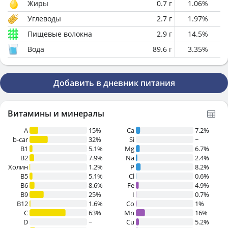
Жиры
0.7
г
1.06
%
Углеводы
2.7
г
1.97
%
Пищевые волокна
2.9
г
14.5
%
Вода
89.6
г
3.35
%
Добавить в дневник питания
Витамины и минералы
A
15%
Ca
7.2%
b-car
32%
Si
~
В1
5.1%
Mg
6.7%
B2
7.9%
Na
2.4%
Холин
1.2%
P
8.2%
B5
5.1%
Cl
0.6%
B6
8.6%
Fe
4.9%
B9
25%
I
0.7%
B12
1.6%
Co
1%
C
63%
Mn
16%
D
~
Cu
5.2%