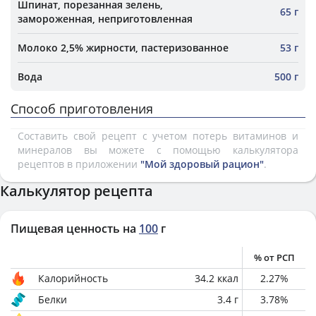
Шпинат, порезанная зелень,
65 г
замороженная, неприготовленная
Молоко 2,5% жирности, пастеризованное
53 г
Вода
500 г
Способ приготовления
Составить свой рецепт с учетом потерь витаминов и
минералов вы можете с помощью калькулятора
рецептов в приложении
"Мой здоровый рацион"
.
Калькулятор рецепта
Пищевая ценность на
100
г
% от РСП
Калорийность
34.2
ккал
2.27
%
Белки
3.4
г
3.78
%