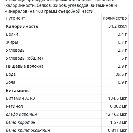
(калорийности, белков, жиров, углеводов, витаминов и
минералов) на
100 грамм
съедобной части.
Нутриент
Количество
Калорийность
34.2 ккал
Белки
3.4 г
Жиры
0.7 г
Углеводы
2.7 г
Углеводы (общие)
5 г
Пищевые волокна
2.9 г
Вода
89.6 г
Зола
0.9 г
Витамины
Витамин А, РЭ
134.6 мкг
Ретинол
0.002 мг
альфа Каротин
12.162 мкг
бета Каротин
1.578 мг
бета Криптоксантин
0.811 мкг