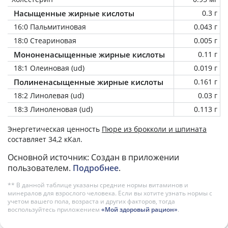
Насыщенные жирные кислоты
0.3 г
16:0 Пальмитиновая
0.043 г
18:0 Стеариновая
0.005 г
Мононенасыщенные жирные кислоты
0.11 г
18:1 Олеиновая (ud)
0.019 г
Полиненасыщенные жирные кислоты
0.161 г
18:2 Линолевая (ud)
0.03 г
18:3 Линоленовая (ud)
0.113 г
Энергетическая ценность
Пюре из брокколи и шпината
составляет 34,2 кКал.
Основной источник: Создан в приложении
пользователем.
Подробнее
.
** В данной таблице указаны средние нормы витаминов и
минералов для взрослого человека. Если вы хотите узнать нормы с
учетом вашего пола, возраста и других факторов, тогда
воспользуйтесь приложением
«Мой здоровый рацион»
.