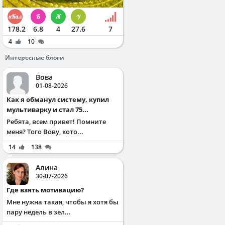
178.2
6.8
4
27.6
7
4
10
Интересные блоги
Вова
01-08-2026
Как я обманул систему, купил
мультиварку и стал 75...
Ребята, всем привет! Помните
меня? Того Вову, кото...
14
138
Алина
30-07-2026
Где взять мотивацию?
Мне нужна такая, чтобы я хотя бы
пару недель в зел...