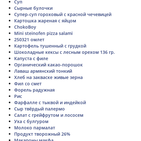
Суп
Сырные булочки
Супер-суп гороховый с красной чечевицей
Картошка жареная с яйцом
ChokoBoy
Mini steinofen pizza salami
250321 омлет
Картофель тушенный с грудкой
Шоколадные кексы с лесным орехом 136 гр.
Капуста с филе
Органический какао-порошок
Лаваш армянский тонкий
Хлеб на закваске живые зерна
Фил со смет
Форель радужная
Рис
Фарфалле с тыквой и индейкой
Сыр твёрдый палермо
Салат с грейфрутом и лососем
Уха с булгуром
Молоко пармалат
Продукт творожный 26%
Макароны макфа