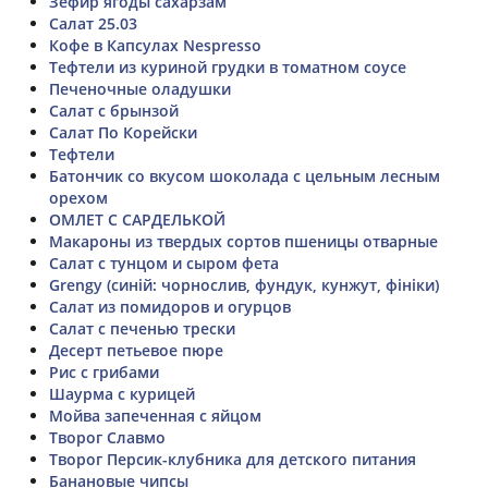
Зефир ягоды сахарзам
Салат 25.03
Кофе в Капсулах Nespresso
Тефтели из куриной грудки в томатном соусе
Печеночные оладушки
Салат с брынзой
Салат По Корейски
Тефтели
Батончик со вкусом шоколада с цельным лесным
орехом
ОМЛЕТ С САРДЕЛЬКОЙ
Макароны из твердых сортов пшеницы отварные
Салат с тунцом и сыром фета
Grengy (синій: чорнослив, фундук, кунжут, фініки)
Салат из помидоров и огурцов
Салат с печенью трески
Десерт петьевое пюре
Рис с грибами
Шаурма с курицей
Мойва запеченная с яйцом
Творог Славмо
Творог Персик-клубника для детского питания
Банановые чипсы