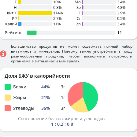
E
10%
Mo
3.4%
H
0.8%
Se
4.8%
вит.К
114%
F
2.9%
PP
2.7%
Cr
0.5%
Калий
11%
Zn
3.4%
Рейтинг
11
Большинство продуктов не может содержать полный набор
витаминов и минералов. Поэтому важно употреблять в пищу
разннообразные продукты, чтобы восполнять потребности
организма в витаминах и минералах.
Доля БЖУ в калорийности
Белки
44
%
3
г
Жиры
21
%
1
г
Углеводы
35
%
3
г
Соотношение белков, жиров и углеводов
1 : 0.2 : 0.8