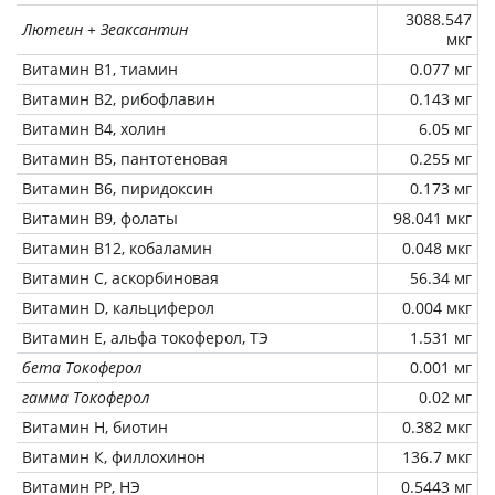
3088.547
Лютеин + Зеаксантин
мкг
Витамин В1, тиамин
0.077 мг
Витамин В2, рибофлавин
0.143 мг
Витамин В4, холин
6.05 мг
Витамин В5, пантотеновая
0.255 мг
Витамин В6, пиридоксин
0.173 мг
Витамин В9, фолаты
98.041 мкг
Витамин В12, кобаламин
0.048 мкг
Витамин C, аскорбиновая
56.34 мг
Витамин D, кальциферол
0.004 мкг
Витамин Е, альфа токоферол, ТЭ
1.531 мг
бета Токоферол
0.001 мг
гамма Токоферол
0.02 мг
Витамин Н, биотин
0.382 мкг
Витамин К, филлохинон
136.7 мкг
Витамин РР, НЭ
0.5443 мг