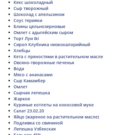
Кекс шоколадный
Сыр творожный
Шоколад с апельсином
Соус терияки
Блины цельнозерновые
Омлет с адыгейским сыром
Торт Луи Iki
Сироп Клубника низкокалорийный
Хлебцы
Кета с пряностями в растительном масле
Овсяно-творожные печенья
Вода
Мясо с ананасами
Сыр Камамбер
Омлет
Сырная лепешка
Жаркое
Куриные котлеты на кокосовой муке
Салат 23.02.20
Яйцо (жареное на растительном масле)
Подливка со свининой
Лепешка Узбекская
Бальзам 45%