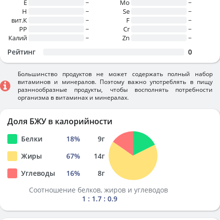
E
~
Mo
~
H
~
Se
~
вит.К
~
F
~
PP
~
Cr
~
Калий
~
Zn
~
Рейтинг
0
Большинство продуктов не может содержать полный набор
витаминов и минералов. Поэтому важно употреблять в пищу
разннообразные продукты, чтобы восполнять потребности
организма в витаминах и минералах.
Доля БЖУ в калорийности
Белки
18
%
9
г
Жиры
67
%
14
г
Углеводы
16
%
8
г
Соотношение белков, жиров и углеводов
1 : 1.7 : 0.9