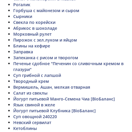
Рогалик
Горбуша с майонезом и сыром
Сырники
Свекла по корейски
Абрикос в шоколаде
Морковный рулет
Пирожок с зел.луком и яйцом
Блины на кефире
Заправка
Запеканка с рисом и творогом
Печенье сдобное "Печенин со сливочным кремом в
глазури"
Суп грибной с лапшой
Твородный крем
Вермишель, Ашан, мелкая отварная
Салат из свеклы
Йогурт питьевой Манго-Семена Чиа [BioБаланс]
Язык свиной в желе
Йогурт питьевой Клубника [BioБаланс]
Суп овощной 240220
Невский сервилат
Кетоблины