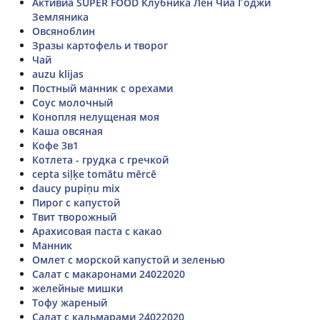
Активиа SUPER FOOD Клубника Лен Чиа Годжи
Земляника
Овсяноблин
Зразы картофель и творог
Чай
auzu klijas
Постный манник с орехами
Соус молочный
Конопля нелущеная моя
Каша овсяная
Кофе 3в1
Котлета - грудка с гречкой
cepta siļķe tomātu mērcē
daucy pupiņu mix
Пирог с капустой
Твит творожный
Арахисовая паста с какао
Манник
Омлет с морской капустой и зеленью
Салат с макаронами 24022020
желейные мишки
Тофу жареный
Салат с кальмарами 24022020