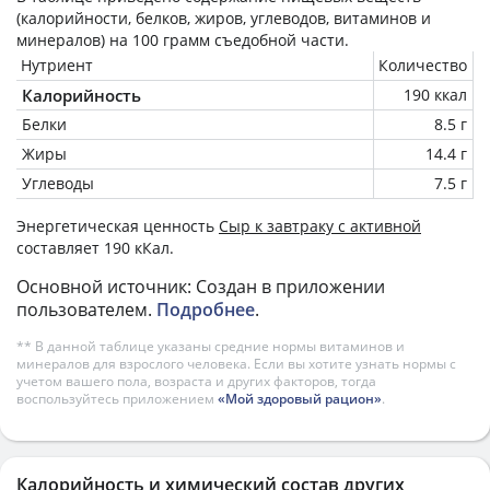
(калорийности, белков, жиров, углеводов, витаминов и
минералов) на
100 грамм
съедобной части.
Нутриент
Количество
Калорийность
190 ккал
Белки
8.5 г
Жиры
14.4 г
Углеводы
7.5 г
Энергетическая ценность
Сыр к завтраку с активной
составляет 190 кКал.
Основной источник: Создан в приложении
пользователем.
Подробнее
.
** В данной таблице указаны средние нормы витаминов и
минералов для взрослого человека. Если вы хотите узнать нормы с
учетом вашего пола, возраста и других факторов, тогда
воспользуйтесь приложением
«Мой здоровый рацион»
.
Калорийность и химический состав других