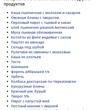
продуктов
Каша пшеничная с молоком и сахаром
Овсяные блины с творогом
Перловый пирог с тыквой и какао
хлеб пшенично-ржаной Аютинский
Мука льняная обезжиренная
Котлеты из филе индейки с салом
Паштет из авокадо
Сельдь под шубой
Рулетики из свинины с морковью
Каша из хлопьев
Тесто
Шанешки
форель рёбрышки г/к
Урбечь
Колбаса докторская по-Черкизовски
Кукурузные блины
Красный рис бурый
Творог 5%
Пирог с капустой мой
Постный манник с вишней