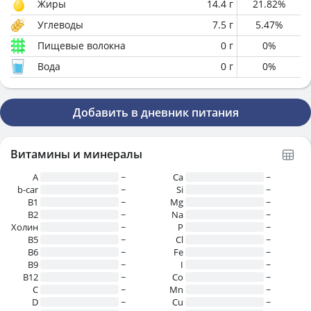
Жиры
14.4
г
21.82
%
Углеводы
7.5
г
5.47
%
Пищевые волокна
0
г
0
%
Вода
0
г
0
%
Добавить в дневник питания
Витамины и минералы
A
~
Ca
~
b-car
~
Si
~
В1
~
Mg
~
B2
~
Na
~
Холин
~
P
~
B5
~
Cl
~
B6
~
Fe
~
B9
~
I
~
B12
~
Co
~
C
~
Mn
~
D
~
Cu
~