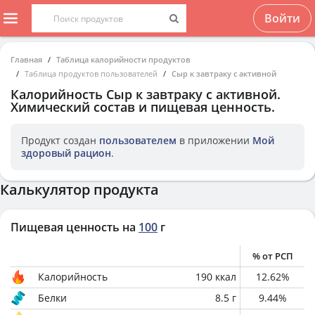
Войти
Главная
Таблица калорийности продуктов
Таблица продуктов пользователей
Сыр к завтраку с активной
Калорийность
Сыр к завтраку с активной
.
Химический состав и пищевая ценность.
Продукт создан
пользователем
в приложении
Мой
здоровый рацион
.
Калькулятор продукта
Пищевая ценность на
100
г
% от РСП
Калорийность
190
ккал
12.62
%
Белки
8.5
г
9.44
%