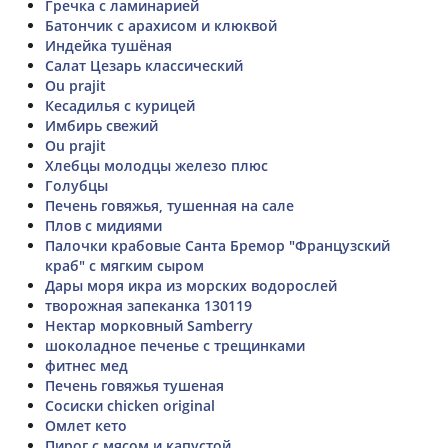
Гречка с ламинарией
Батончик с арахисом и клюквой
Индейка тушёная
Салат Цезарь классический
Ou prajit
Кесадилья с курицей
Имбирь свежий
Ou prajit
Хлебцы молодцы железо плюс
Голубцы
Печень говяжья, тушенная на сале
Плов с мидиями
Палочки крабовые Санта Бремор "Французский
краб" с мягким сыром
Дары моря икра из морских водорослей
творожная запеканка 130119
Нектар морковный Samberry
шоколадное печенье с трещинками
фитнес мед
Печень говяжья тушеная
Сосиски chicken original
Омлет кето
Пирог с мясом и капустой