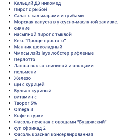
Кальций Д3 никомед
Пирог с рыбой
Салат с кальмарами и грибами
Морская капуста в уксусно-масляной заливке.
сияние
насыпной пирог с тыквой
Кекс "Проще простого"
Манник шоколадный
Чмпсы лэйз lays лобстер рифленые
Перлотто
Лапша вок со свининой и овощами
пельмени
Железо
щи с курицей
Бульон куриный
витамин с
Творог 5%
Omega-3
Кофе в турке
Фасоль печеная с овощами "Буздякский"
суп сфрикад 2
Фасоль красная консервированная