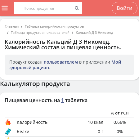
Войти
Главная
Таблица калорийности продуктов
Таблица продуктов пользователей
Кальций Д 3 Никомед
Калорийность
Кальций Д 3 Никомед
.
Химический состав и пищевая ценность.
Продукт создан
пользователем
в приложении
Мой
здоровый рацион
.
Калькулятор продукта
Пищевая ценность на
1
таблетка
% от РСП
Калорийность
10
ккал
0.66
%
Белки
0
г
0
%