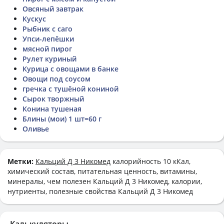
Овсяный завтрак
Кускус
Рыбник с саго
Упси-лепёшки
мясной пирог
Рулет куриный
Курица с овощами в банке
Овощи под соусом
гречка с тушёной кониной
Сырок творжный
Конина тушеная
Блины (мои) 1 шт=60 г
Оливье
Метки:
Кальций Д 3 Никомед
калорийность 10 кКал,
химический состав, питательная ценность, витамины,
минералы, чем полезен Кальций Д 3 Никомед, калории,
нутриенты, полезные свойства Кальций Д 3 Никомед
Калькуляторы