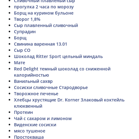
Сливочный плавленый сыр
прогулка 2 часа по морозу
Борщ на курином бульоне
Творог 1,8%
Сыр плавленный сливочный
Супрадин
Борщ
Свинина варенная 13.01
Сыр СО
Шоколад Ritter Sport цельный миндаль
Мате
Red Delight темный шоколад со сниженной
калорийностью
Ванильный сахвр
Сосиски сливочные Стародворье
Творожное печенье
Хлебцы хрустящие Dr. Korner Злаковый коктейль
клюквенный
Протеин
Чай с сахаром и лимоном
Виденские сосиски
мясо тушеное
Простокваша