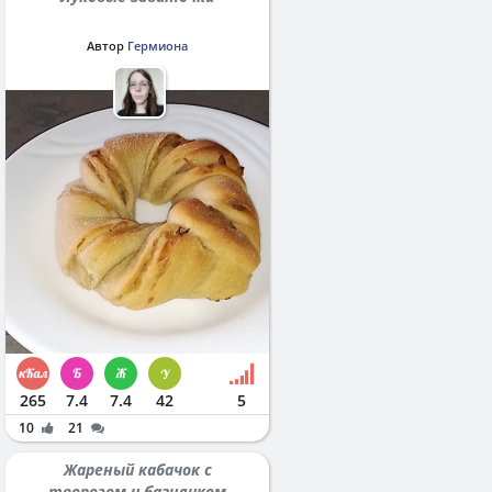
Автор
Гермиона
265
7.4
7.4
42
5
10
21
Жареный кабачок с
творогом и базиликом