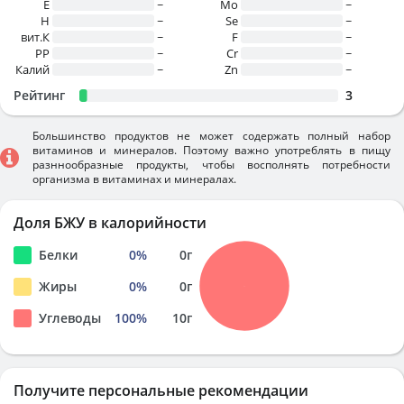
E
~
Mo
~
H
~
Se
~
вит.К
~
F
~
PP
~
Cr
~
Калий
~
Zn
~
Рейтинг
3
Большинство продуктов не может содержать полный набор
витаминов и минералов. Поэтому важно употреблять в пищу
разннообразные продукты, чтобы восполнять потребности
организма в витаминах и минералах.
Доля БЖУ в калорийности
Белки
0
%
0
г
Жиры
0
%
0
г
Углеводы
100
%
10
г
Получите персональные рекомендации