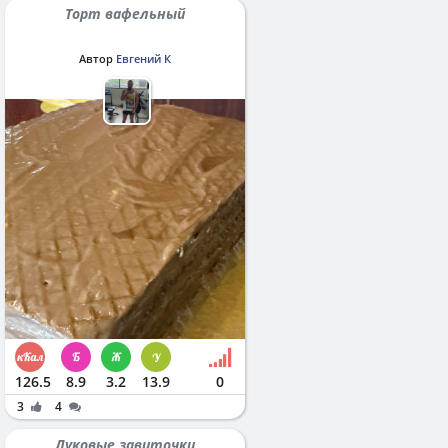
Торт вафельный
Автор
Евгений К
126.5
8.9
3.2
13.9
0
3
4
Луковые завиточки