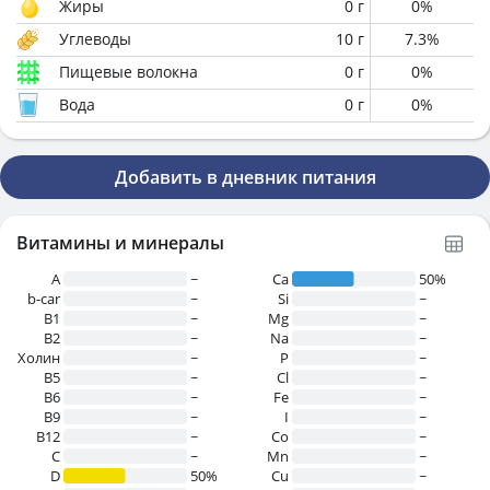
Жиры
0
г
0
%
Углеводы
10
г
7.3
%
Пищевые волокна
0
г
0
%
Вода
0
г
0
%
Добавить в дневник питания
Витамины и минералы
A
~
Ca
50%
b-car
~
Si
~
В1
~
Mg
~
B2
~
Na
~
Холин
~
P
~
B5
~
Cl
~
B6
~
Fe
~
B9
~
I
~
B12
~
Co
~
C
~
Mn
~
D
50%
Cu
~