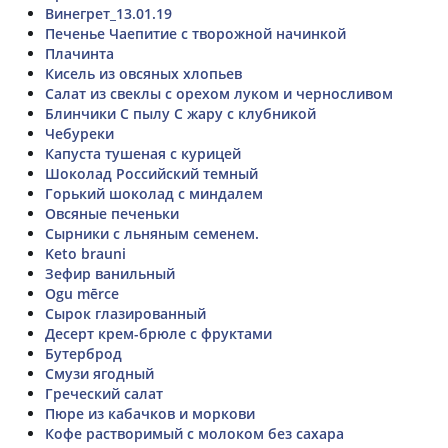
Винегрет_13.01.19
Печенье Чаепитие с творожной начинкой
Плачинта
Кисель из овсяных хлопьев
Салат из свеклы с орехом луком и черносливом
Блинчики С пылу С жару с клубникой
Чебуреки
Капуста тушеная с курицей
Шоколад Российский темный
Горький шоколад с миндалем
Овсяные печеньки
Сырники с льняным семенем.
Keto brauni
Зефир ванильный
Ogu mērce
Сырок глазированный
Десерт крем-брюле с фруктами
Бутерброд
Смузи ягодный
Греческий салат
Пюре из кабачков и моркови
Кофе растворимый с молоком без сахара