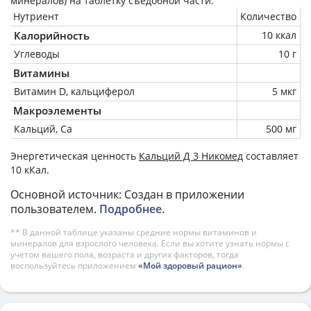
минералов) на
таблетку
съедобной части.
Нутриент
Количество
Калорийность
10 ккал
Углеводы
10 г
Витамины
Витамин D, кальциферол
5 мкг
Макроэлементы
Кальций, Ca
500 мг
Энергетическая ценность
Кальций Д 3 Никомед
составляет
10 кКал.
Основной источник: Создан в приложении
пользователем.
Подробнее
.
** В данной таблице указаны средние нормы витаминов и
минералов для взрослого человека. Если вы хотите узнать нормы с
учетом вашего пола, возраста и других факторов, тогда
воспользуйтесь приложением
«Мой здоровый рацион»
.