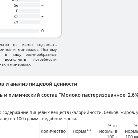
Se
~
F
~
Cr
~
Zn
~
0
уктов не может содержать
минов и минералов. Поэтому
ть в пищу разннообразные
 восполнять потребности
нах и минералах.
ав и анализ пищевой ценности
ь и химический состав
"Молоко пастеризованное, 2.6
 содержание пищевых веществ (калорийности, белков, жиров, у
лов) на
100 грамм
съедобной части.
% от
%
Количество
Норма**
нормы в
норм
100 г
100 к