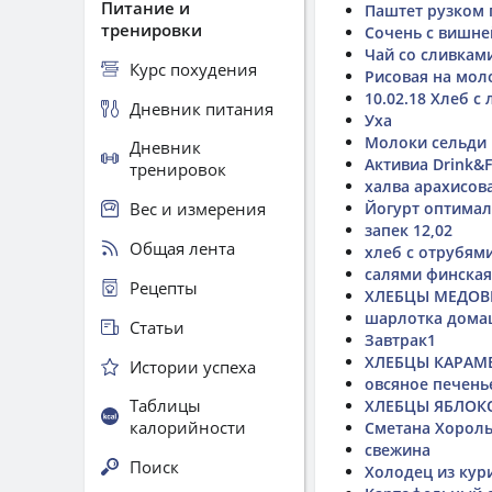
Питание и
Паштет рузком 
тренировки
Сочень с вишне
Чай со сливкам
Курс похудения
Рисовая на мол
10.02.18 Хлеб с
Дневник питания
Уха
Молоки сельди
Дневник
Активиа Drink&F
тренировок
халва арахисов
Вес и измерения
Йогурт оптимал
запек 12,02
Общая лента
хлеб с отрубям
салями финская
Рецепты
ХЛЕБЦЫ МЕДО
шарлотка дома
Статьи
Завтрак1
ХЛЕБЦЫ КАРАМ
Истории успеха
овсяное печень
Таблицы
ХЛЕБЦЫ ЯБЛОК
калорийности
Сметана Хороль
свежина
Поиск
Холодец из кур