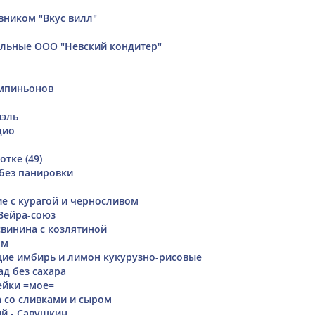
вником "Вкус вилл"
льные ООО "Невский кондитер"
ампиньонов
иэль
дио
тке (49)
без панировки
ие с курагой и черносливом
Вейра-союз
свинина с козлятиной
ом
ие имбирь и лимон кукурузно-рисовые
д без сахара
ейки =мое=
а со сливками и сыром
ий - Савушкин