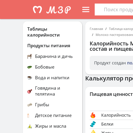
Таблицы
Главная
Таблица кало
калорийности
Молоко пастеризованно
Калорийность
М
Продукты питания
состав и пищев
Баранина и дичь
Продукт создан
по
Бобовые
Калькулятор пр
Вода и напитки
Говядина и
телятина
Пищевая ценност
Грибы
Детское питание
Калорийность
Белки
Жиры и масла
Жиры