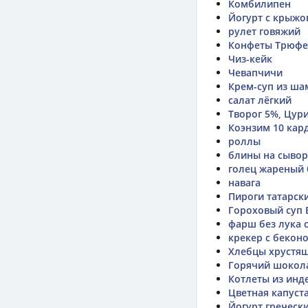
Комбилипен
Йогурт с крыжо
рулет говяжий
Конфеты Трюфе
Чиз-кейк
Чевапчичи
Крем-суп из ш
салат лёгкий
Творог 5%, Цур
Коэнзим 10 кар
роллы
блины на сыворо
голец жареный 
навага
Пироги татарск
Гороховый суп 
фарш без лука 
крекер с бекон
Хлебцы хрустящ
Горячий шокола
Котлеты из инд
Цветная капуст
Йогурт греческ