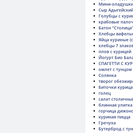
Мини-оладушк
Сыр Адыгейски
Голубцы с кури
крабовые палоч
Батон "Столица
Хлебцы вафель
Яйца куриные (с
хлебцы 7 злако
плов с курицей
Йогурт Био Ба
СПАГЕТТИ С КУ
омлет с тунцом
Солянка
творог обезжи
Биточки курица 
голец
салат столичны
блинная улитка
горчица дижон
куриная пицца
Гречуха
Бутерброд с ту