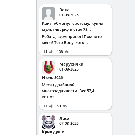
Вова
01-08-2026
Как я обманул систему, купил
мультиварку и стал 75...
Ребята, всем привет! Помните
меня? Того Вову, кото...
14
138
Марусичка
01-08-2026
Июль 2026
Месяц долбаной
многозадачности. Вес 57,4
кг.Вот...
11
80
Лиса
07-08-2026
Крик души