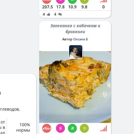
207.5
17.8
10.9
9.8
0
4
4
Запеканка с кабачком и
брокколи
Автор
Оксана Б
%
глеводов,
 от
100%
ы в
нормы
кал