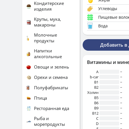
Кондитерские
Углеводы
изделия
Пищевые воло
Крупы, мука,
макароны
Вода
Молочные
продукты
Добавить в
Напитки
алкогольные
Витамины и мин
Овощи и зелень
A
~
Орехи и семена
b-car
~
В1
~
Полуфабрикаты
B2
~
Холин
~
Птица
B5
~
B6
~
Ресторанная еда
B9
~
B12
~
Рыба и
C
~
D
~
морепродукты
E
~