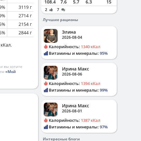
108.4
7.6
5.7
6.3
15
.9%
3119 г
2
7
.9%
2714 г
Лучшие рационы
.5%
2154 г
Элина
.5%
2844 г
2026-08-04
 кКал.
Калорийность:
1340 кКал
Витамины и минералы:
95%
и вы хотите
Ирина Макс
ием
«Мой
2026-08-06
Калорийность:
1394 кКал
Витамины и минералы:
99%
Ирина Макс
2026-08-01
Калорийность:
1387 кКал
Витамины и минералы:
97%
Интересные блоги