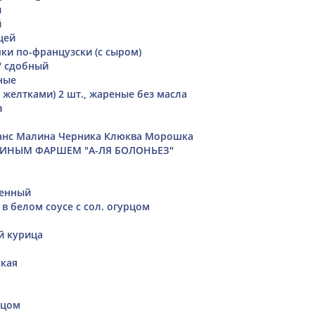
и
й
цей
ки по-французски (с сыром)
" сдобный
ные
 желтками) 2 шт., жареные без масла
в
ланс Малина Черника Клюква Морошка
РИНЫМ ФАРШЕМ "А-ЛЯ БОЛОНЬЕЗ"
ренный
в белом соусе с сол. огурцом
й курица
ская
нцом