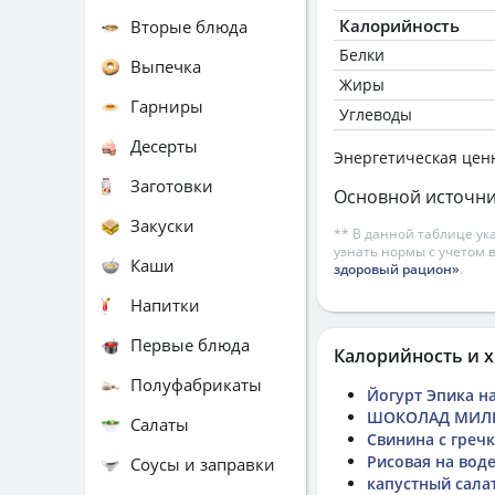
Калорийность
Вторые блюда
Белки
Выпечка
Жиры
Гарниры
Углеводы
Десерты
Энергетическая цен
Заготовки
Основной источни
Закуски
** В данной таблице ук
узнать нормы с учетом 
Каши
здоровый рацион»
.
Напитки
Первые блюда
Калорийность и х
Полуфабрикаты
Йогурт Эпика н
ШОКОЛАД МИЛК
Салаты
Свинина с гречко
Рисовая на вод
Соусы и заправки
капустный сала