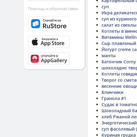
Картофельный 
суп
Помощь и обратная связь
Икра деликатес
суп из куриног
салат из свеклы
Котлеты в винн
Витамины Welln
Сыр плавленый 
Йогурт creme ca
манты
Батончик Corny 
шоколадно тво
Котлеты говяди
Творог со смет
весенние овощ
Блинчики
Гранола #1
Судак в томатн
Шоколадный бат
хлеб Ржаной ле
Энергетический
суп фасолевый (
Куриная грудка