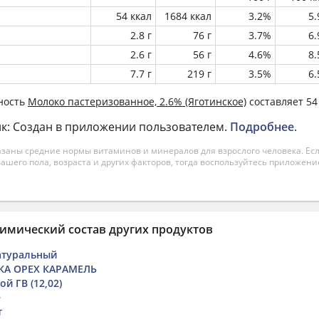
54 ккал
1684 ккал
3.2%
5
2.8 г
76 г
3.7%
6
2.6 г
56 г
4.6%
8
7.7 г
219 г
3.5%
6
ность
Молоко пастеризованное, 2.6% (Яготинское)
составляет 54
к: Создан в приложении пользователем.
Подробнее
.
азаны средние нормы витаминов и минералов для взрослого человека. Есл
вашего пола, возраста и других факторов, тогда воспользуйтесь приложен
имический состав других продуктов
атуральный
А ОРЕХ КАРАМЕЛЬ
й ГВ (12,02)
е
т