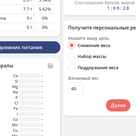
Соотношение белков, жиров 
1 : 0.9 : 2.8
7.7
г
5.62
%
кна
0
г
0
%
0
г
0
%
Получите персональные р
Укажите вашу цель
Снижение веса
 дневник питания
Набор массы
ералы
Поддержание веса
Ca
~
Желаемый вес
Si
~
Mg
~
Na
~
P
~
Cl
~
Далее
Fe
~
I
~
Co
~
Mn
~
Cu
~
Mo
~