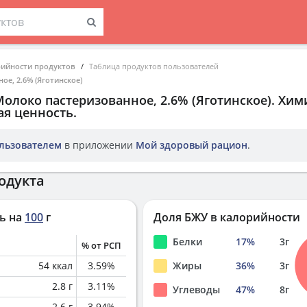
рийности продуктов
Таблица продуктов пользователей
е, 2.6% (Яготинское)
олоко пастеризованное, 2.6% (Яготинское)
. Хим
ая ценность.
льзователем
в приложении
Мой здоровый рацион
.
одукта
ь на
100
г
Доля БЖУ в калорийности
Белки
17
%
3
г
% от РСП
54
ккал
3.59
%
Жиры
36
%
3
г
2.8
г
3.11
%
Углеводы
47
%
8
г
2.6
г
3.94
%