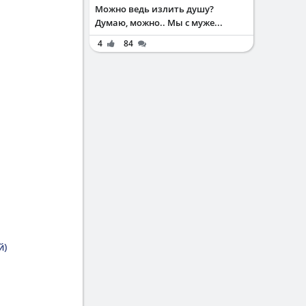
Можно ведь излить душу?
Думаю, можно.. Мы с муже...
4
84
й)