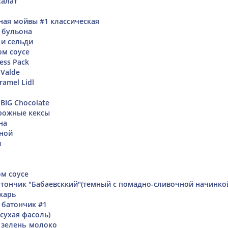
салат
ная мойвы #1 классическая
о бульона
 и сельди
ом соусе
ess Pack
Valde
ramel Lidl
BIG Chocolate
рожные кексы
на
аной
и
ом соусе
ончик "Бабаевсккий"(темный с помадно-сливочной начинко
карь
 батончик #1
сухая фасоль)
_зелень_молоко