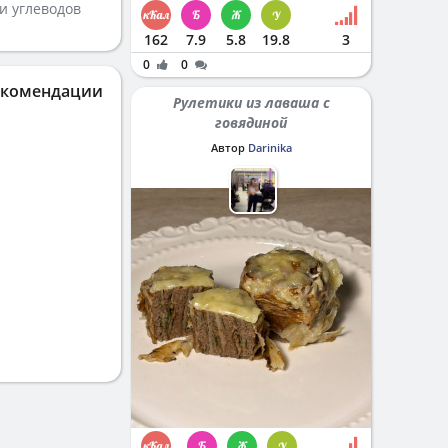
и углеводов
162
7.9
5.8
19.8
3
0
0
екомендации
Рулетики из лаваша с
говядиной
Автор
Darinika