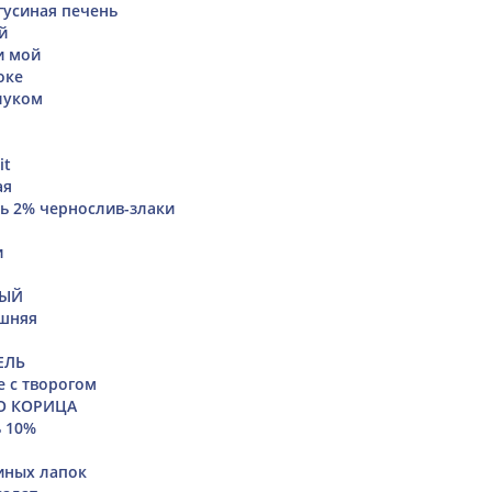
гусиная печень
й
и мой
оке
 луком
it
ая
ь 2% чернослив-злаки
и
ВЫЙ
шняя
ЕЛЬ
е с творогом
О КОРИЦА
 10%
иных лапок