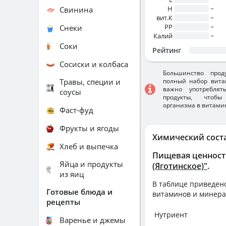
H
~
Свинина
вит.К
~
PP
~
Снеки
Калий
~
Соки
Рейтинг
Сосиски и колбаса
Большинство прод
Травы, специи и
полный набор вита
важно употребля
соусы
продукты, чтобы
организма в витами
Фаст-фуд
Фрукты и ягоды
Химический сост
Хлеб и выпечка
Пищевая ценност
Яйца и продукты
(Яготинское)"
.
из яиц
В таблице приведено
Готовые блюда и
витаминов и минера
рецепты
Нутриент
Варенье и джемы