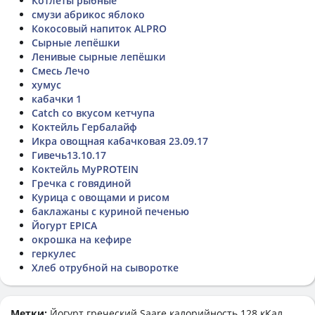
Котлеты рыбные
смузи абрикос яблоко
Кокосовый напиток ALPRO
Сырные лепёшки
Ленивые сырные лепёшки
Смесь Лечо
хумус
кабачки 1
Catch со вкусом кетчупа
Коктейль Гербалайф
Икра овощная кабачковая 23.09.17
Гивечь13.10.17
Коктейль MyPROTEIN
Гречка с говядиной
Курица с овощами и рисом
баклажаны с куриной печенью
Йогурт EPICA
окрошка на кефире
геркулес
Хлеб отрубной на сыворотке
Метки:
Йогурт греческий Saare
калорийность 128 кКал,