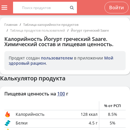
Войти
Главная
Таблица калорийности продуктов
Таблица продуктов пользователей
Йогурт греческий Saare
Калорийность
Йогурт греческий Saare
.
Химический состав и пищевая ценность.
Продукт создан
пользователем
в приложении
Мой
здоровый рацион
.
Калькулятор продукта
Пищевая ценность на
100
г
% от РСП
Калорийность
128
ккал
8.5
%
Белки
4.5
г
5
%