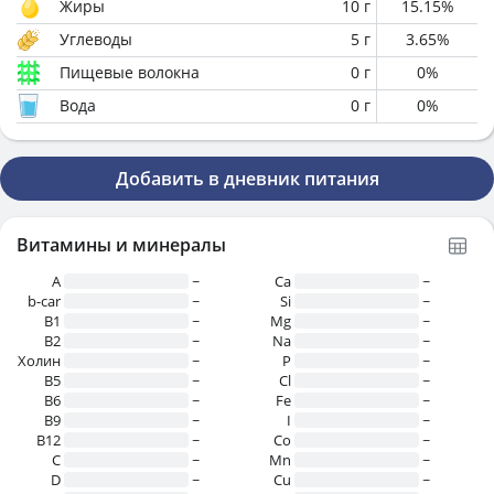
Жиры
10
г
15.15
%
Углеводы
5
г
3.65
%
Пищевые волокна
0
г
0
%
Вода
0
г
0
%
Добавить в дневник питания
Витамины и минералы
A
~
Ca
~
b-car
~
Si
~
В1
~
Mg
~
B2
~
Na
~
Холин
~
P
~
B5
~
Cl
~
B6
~
Fe
~
B9
~
I
~
B12
~
Co
~
C
~
Mn
~
D
~
Cu
~