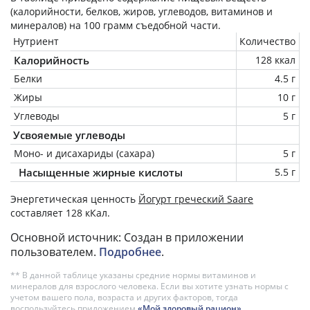
(калорийности, белков, жиров, углеводов, витаминов и
минералов) на
100 грамм
съедобной части.
Нутриент
Количество
Калорийность
128 ккал
Белки
4.5 г
Жиры
10 г
Углеводы
5 г
Усвояемые углеводы
Моно- и дисахариды (сахара)
5 г
Насыщенные жирные кислоты
5.5 г
Энергетическая ценность
Йогурт греческий Saare
составляет 128 кКал.
Основной источник: Создан в приложении
пользователем.
Подробнее
.
** В данной таблице указаны средние нормы витаминов и
минералов для взрослого человека. Если вы хотите узнать нормы с
учетом вашего пола, возраста и других факторов, тогда
воспользуйтесь приложением
«Мой здоровый рацион»
.