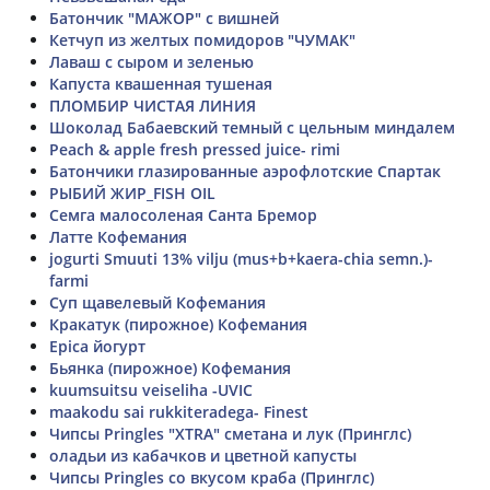
Батончик "МАЖОР" с вишней
Кетчуп из желтых помидоров "ЧУМАК"
Лаваш с сыром и зеленью
Капуста квашенная тушеная
ПЛОМБИР ЧИСТАЯ ЛИНИЯ
Шоколад Бабаевский темный с цельным миндалем
Peach & apple fresh pressed juice- rimi
Батончики глазированные аэрофлотские Спартак
РЫБИЙ ЖИР_FISH OIL
Семга малосоленая Санта Бремор
Латте Кофемания
jogurti Smuuti 13% vilju (mus+b+kaera-chia semn.)-
farmi
Суп щавелевый Кофемания
Кракатук (пирожное) Кофемания
Epica йогурт
Бьянка (пирожное) Кофемания
kuumsuitsu veiseliha -UVIC
maakodu sai rukkiteradega- Finest
Чипсы Pringles "XTRA" сметана и лук (Принглс)
оладьи из кабачков и цветной капусты
Чипсы Pringles со вкусом краба (Принглс)