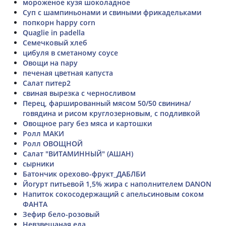
мороженое кузя шоколадное
Суп с шампиньонами и свиными фрикадельками
попкорн happy corn
Quaglie in padella
Семечковый хлеб
цибуля в сметаному соусе
Овощи на пару
печеная цветная капуста
Салат питер2
свиная вырезка с черносливом
Перец, фаршированный мясом 50/50 свинина/
говядина и рисом круглозерновым, с подливкой
Овощное рагу без мяса и картошки
Ролл МАКИ
Ролл ОВОЩНОЙ
Салат "ВИТАМИННЫЙ" (АШАН)
сырники
Батончик орехово-фрукт_ДАБЛБИ
Йогурт питьевой 1,5% жира с наполнителем DANON
Напиток сокосодержащий с апельсиновым соком
ФАНТА
Зефир бело-розовый
Невзвешаная еда