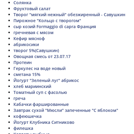
Солянка
Фруктовый салат
Творог "мягкий нежный" обезжиренный - Савушкин
Пирожное "Кольцо с творогом"
сыр козий Formaggio di capra Франция
гречневая с мясом
Кефир мясноф
абрикосики
творог 5%(Cавушкин)
Овощная смесь от 23.07.17
Протеин
Геркулес на воде новый
сметана 15%
Йогурт "Зеленый луг" абрикос
хлеб мариинский
Томатный суп с фасолью
греча
Кабачки фаршированные
Завтрак сухой "Мюсли" запеченные "С яблоком"
кофеюшечка
Йогурт Клубника Ситниково
филешка