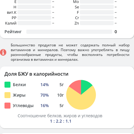
E
~
Mo
~
H
~
Se
~
вит.К
~
F
~
PP
~
Cr
~
Калий
~
Zn
~
Рейтинг
0
Большинство продуктов не может содержать полный набор
витаминов и минералов. Поэтому важно употреблять в пищу
разннообразные продукты, чтобы восполнять потребности
организма в витаминах и минералах.
Доля БЖУ в калорийности
Белки
14
%
5
г
Жиры
70
%
10
г
Углеводы
16
%
5
г
Соотношение белков, жиров и углеводов
1 : 2.2 : 1.1