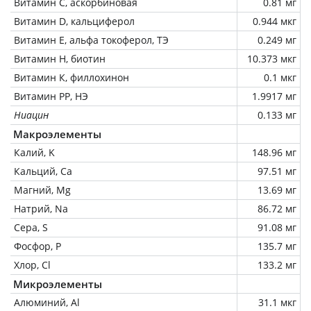
Витамин C, аскорбиновая
0.81 мг
Витамин D, кальциферол
0.944 мкг
Витамин Е, альфа токоферол, ТЭ
0.249 мг
Витамин Н, биотин
10.373 мкг
Витамин К, филлохинон
0.1 мкг
Витамин РР, НЭ
1.9917 мг
Ниацин
0.133 мг
Макроэлементы
Калий, K
148.96 мг
Кальций, Ca
97.51 мг
Магний, Mg
13.69 мг
Натрий, Na
86.72 мг
Сера, S
91.08 мг
Фосфор, P
135.7 мг
Хлор, Cl
133.2 мг
Микроэлементы
Алюминий, Al
31.1 мкг