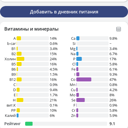
Добавить в дневник питания
Витамины и минералы
A
14%
Ca
9.8%
b-car
0.6%
Si
~
В1
3.4%
Mg
3.4%
B2
15%
Na
6.7%
Холин
24%
P
17%
B5
16%
Cl
5.8%
B6
4.5%
Fe
6.1%
B9
1.5%
I
9.3%
B12
16%
Co
47%
C
0.9%
Mn
0.8%
D
9.4%
Cu
4.2%
E
1.7%
Mo
8%
H
21%
Se
26%
вит.К
0.1%
F
0.9%
PP
10%
Cr
5.8%
Калий
6%
Zn
5.9%
Рейтинг
9.1