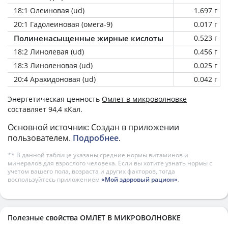
18:1 Олеиновая (ud)
1.697 г
20:1 Гадолеиновая (омега-9)
0.017 г
Полиненасыщенные жирные кислоты
0.523 г
18:2 Линолевая (ud)
0.456 г
18:3 Линоленовая (ud)
0.025 г
20:4 Арахидоновая (ud)
0.042 г
Энергетическая ценность
Омлет в микроволновке
составляет 94,4 кКал.
Основной источник: Создан в приложении
пользователем.
Подробнее
.
** В данной таблице указаны средние нормы витаминов и
минералов для взрослого человека. Если вы хотите узнать нормы с
учетом вашего пола, возраста и других факторов, тогда
воспользуйтесь приложением
«Мой здоровый рацион»
.
Полезные свойства ОМЛЕТ В МИКРОВОЛНОВКЕ