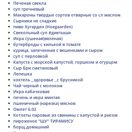
Печеная свекла
суп гречневый
Макароны твердых сортов отварные со сл маслом
Сырники не сладкие
пиво Хугарден (Hoegaarden)
Свекольный суп #диетыши
Икра сушеная(вяленая)
бутерброды с килькой в томате
курица, запеченная с вешенками и сыром
суп с перловкой
Капуста с морской капустой, горшком и огурцом
Сыр Бри сметановый
Лепешка
коктель ,,здоровье ,,с брусникой
Чай черный с молоком
Икра кабачковая
печень и икра минтая
пшеничный (нарезка) мяснов
Омлет 6.02
Котлеты паровые из свинины с капустой и рисом
пироженое "ШУ" ТИРАМИСУ
борщ домашний