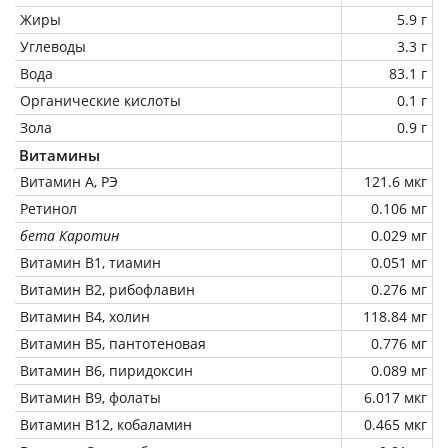
Жиры
5.9 г
Углеводы
3.3 г
Вода
83.1 г
Органические кислоты
0.1 г
Зола
0.9 г
Витамины
Витамин А, РЭ
121.6 мкг
Ретинол
0.106 мг
бета Каротин
0.029 мг
Витамин В1, тиамин
0.051 мг
Витамин В2, рибофлавин
0.276 мг
Витамин В4, холин
118.84 мг
Витамин В5, пантотеновая
0.776 мг
Витамин В6, пиридоксин
0.089 мг
Витамин В9, фолаты
6.017 мкг
Витамин В12, кобаламин
0.465 мкг