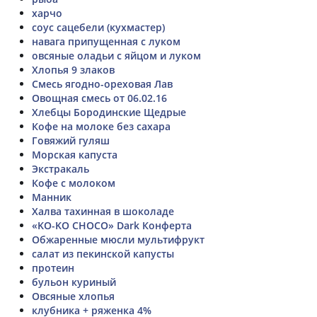
харчо
соус сацебели (кухмастер)
навага припущенная с луком
овсяные оладьи с яйцом и луком
Хлопья 9 злаков
Смесь ягодно-ореховая Лав
Овощная смесь от 06.02.16
Хлебцы Бородинские Щедрые
Кофе на молоке без сахара
Говяжий гуляш
Морская капуста
Экстракаль
Кофе с молоком
Манник
Халва тахинная в шоколаде
«KO-KO CHOCO» Dark Конферта
Обжаренные мюсли мультифрукт
салат из пекинской капусты
протеин
бульон куриный
Овсяные хлопья
клубника + ряженка 4%