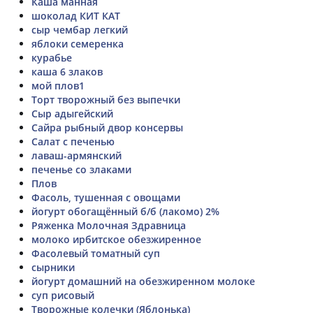
Каша манная
шоколад КИТ КАТ
сыр чембар легкий
яблоки семеренка
курабье
каша 6 злаков
мой плов1
Торт творожный без выпечки
Сыр адыгейский
Сайра рыбный двор консервы
Салат с печенью
лаваш-армянский
печенье со злаками
Плов
Фасоль, тушенная с овощами
йогурт обогащённый б/б (лакомо) 2%
Ряженка Молочная Здравница
молоко ирбитское обезжиренное
Фасолевый томатный суп
сырники
йогурт домашний на обезжиренном молоке
суп рисовый
Творожные колечки (Яблонька)