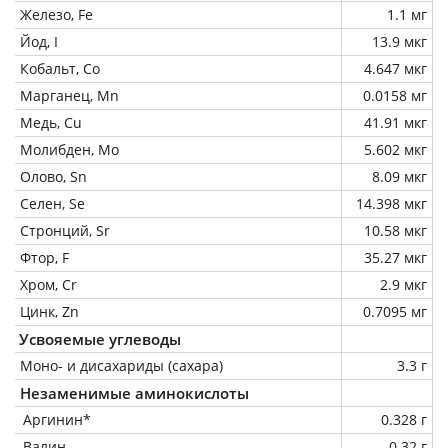
Железо, Fe
1.1 мг
Йод, I
13.9 мкг
Кобальт, Co
4.647 мкг
Марганец, Mn
0.0158 мг
Медь, Cu
41.91 мкг
Молибден, Mo
5.602 мкг
Олово, Sn
8.09 мкг
Селен, Se
14.398 мкг
Стронций, Sr
10.58 мкг
Фтор, F
35.27 мкг
Хром, Cr
2.9 мкг
Цинк, Zn
0.7095 мг
Усвояемые углеводы
Моно- и дисахариды (сахара)
3.3 г
Незаменимые аминокислоты
Аргинин*
0.328 г
Валин
0.32 г