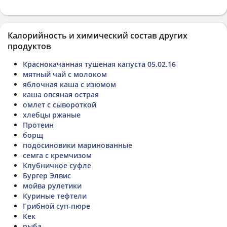
Калорийность и химический состав других
продуктов
Краснокачанная тушеная капуста 05.02.16
мятный чай с молоком
яблочная каша с изюмом
каша овсяная острая
омлет с сывороткой
хлебцы ржаные
Протеин
борщ
подосиновики маринованные
семга с кремчизом
Клубничное суфле
Бургер Элвис
мойва рулетики
Куриные тефтели
Грибной суп-пюре
Кек
рыба