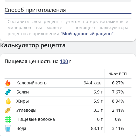
Способ приготовления
Составить свой рецепт с учетом потерь витаминов и
минералов вы можете с помощью калькулятора
рецептов в приложении
"Мой здоровый рацион"
.
Калькулятор рецепта
Пищевая ценность на
100
г
% от РСП
Калорийность
94.4
ккал
6.27
%
Белки
6.9
г
7.67
%
Жиры
5.9
г
8.94
%
Углеводы
3.3
г
2.41
%
Пищевые волокна
0
г
0
%
Вода
83.1
г
3.11
%