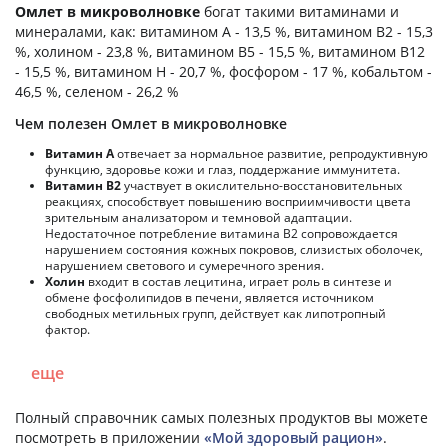
Омлет в микроволновке
богат такими витаминами и
минералами, как: витамином А - 13,5 %, витамином B2 - 15,3
%, холином - 23,8 %, витамином B5 - 15,5 %, витамином B12
- 15,5 %, витамином H - 20,7 %, фосфором - 17 %, кобальтом -
46,5 %, селеном - 26,2 %
Чем полезен Омлет в микроволновке
Витамин А
отвечает за нормальное развитие, репродуктивную
функцию, здоровье кожи и глаз, поддержание иммунитета.
Витамин В2
участвует в окислительно-восстановительных
реакциях, способствует повышению восприимчивости цвета
зрительным анализатором и темновой адаптации.
Недостаточное потребление витамина В2 сопровождается
нарушением состояния кожных покровов, слизистых оболочек,
нарушением светового и сумеречного зрения.
Холин
входит в состав лецитина, играет роль в синтезе и
обмене фосфолипидов в печени, является источником
свободных метильных групп, действует как липотропный
фактор.
еще
Полный справочник самых полезных продуктов вы можете
посмотреть в приложении
«Мой здоровый рацион»
.