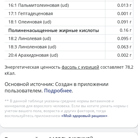
16:1 Пальмитолеиновая (ud)
0.013 г
17:1 Гептадеценовая
0.001 г
18:1 Олеиновая (ud)
0.091 г
Полиненасыщенные жирные кислоты
0.16 г
18:2 Линолевая (ud)
0.095 г
18:3 Линоленовая (ud)
0.063 г
20:4 Арахидоновая (ud)
0.002 г
Энергетическая ценность
фасоль с курицей
составляет 78,2
кКал.
Основной источник: Создан в приложении
пользователем.
Подробнее
.
** В данной таблице указаны средние нормы витаминов и
минералов для взрослого человека. Если вы хотите узнать нормы с
учетом вашего пола, возраста и других факторов, тогда
воспользуйтесь приложением
«Мой здоровый рацион»
.