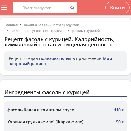
Войти
Главная
Таблица калорийности продуктов
Таблица продуктов пользователей
фасоль с курицей
Рецепт
фасоль с курицей
. Калорийность,
химический состав и пищевая ценность.
Рецепт создан
пользователем
в приложении
Мой
здоровый рацион
.
Ингредиенты фасоль с курицей
фасоль белая в томатном соусе
410 г
Куриная грудка (филе) (Жарка филе)
50 г