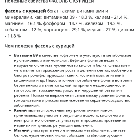
Полезные свойства ФАСОЛЬ С КУРИЦЕЙ
фасоль с курицей
богат такими витаминами и
минералами, как: витамином B9 - 18,3 %, калием - 21,4 %,
магнием - 16,1 %, фосфором - 14,7 %, железом - 19,3 %,
кобальтом - 12 %, марганцем - 29,1 %, медью - 27 %, цинком
- 11,8 %
Чем полезен фасоль с курицей
Витамин В9
в качестве кофермента участвуют в метаболизме
нуклеиновых и аминокислот. Дефицит фолатов ведет к
нарушению синтеза нуклеиновых кислот и белка, следствием
чего является торможение роста и деления клеток, особенно в
быстро пролифелирующих тканях: костный мозг, эпителий
кишечника и др. Недостаточное потребление фолата во время
беременности является одной из причин недоношенности,
гипотрофии, врожденных уродств и нарушений развития
ребенка. Показана выраженная связь между уровнем фолата,
гомоцистеина и риском возникновения сердечно-сосудистых
заболеваний.
Калий
является основным внутриклеточным ионом,
принимающим участие в регуляции водного, кислотного и
электролитного баланса, участвует в процессах проведения
нервных импульсов, регуляции давления.
Магний
участвует в энергетическом метаболизме, синтезе
белков, нуклеиновых кислот, обладает стабилизирующим