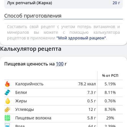
Лук репчатый (Жарка)
20 г
Способ приготовления
Составить свой рецепт с учетом потерь витаминов и
минералов вы можете с помощью калькулятора
рецептов в приложении
"Мой здоровый рацион"
.
Калькулятор рецепта
Пищевая ценность на
100
г
% от РСП
Калорийность
78.2
ккал
5.19
%
Белки
7.3
г
8.11
%
Жиры
0.5
г
0.76
%
Углеводы
12
г
8.76
%
Пищевые волокна
5.8
г
29
%
Вода
64
г
2.39
%