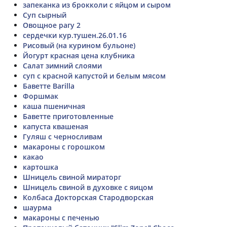
запеканка из брокколи с яйцом и сыром
Суп сырный
Овощное рагу 2
сердечки кур.тушен.26.01.16
Рисовый (на курином бульоне)
Йогурт красная цена клубника
Салат зимний слоями
суп с красной капустой и белым мясом
Баветте Barilla
Форшмак
каша пшеничная
Баветте приготовленные
капуста квашеная
Гуляш с черносливам
макароны с горошком
какао
картошка
Шницель свиной мираторг
Шницель свиной в духовке с яицом
Колбаса Докторская Стародворская
шаурма
макароны с печенью