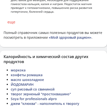
действием для мембран, необходим для поддержания
гомеостаза кальция, калия и натрия. Недостаток магния
приводит к гипомагниемии, повышению риска развития
гипертонии, болезней сердца.
еще
Полный справочник самых полезных продуктов вы можете
посмотреть в приложении
«Мой здоровый рацион»
.
Калорийность и химический состав других
продуктов
моркока
конфеты ромашка
масло шоколадное
ЙОДОМАРИН
суп рисовый со свининой
творог зерненый "простоквашино"
Soya for professionals alpro
джем "клюква" - наполнитель к творогу