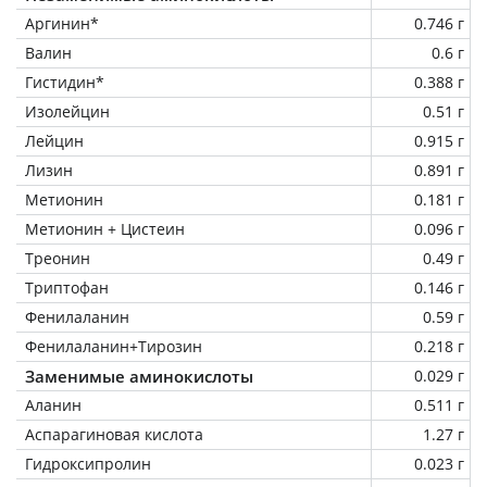
Аргинин*
0.746 г
Валин
0.6 г
Гистидин*
0.388 г
Изолейцин
0.51 г
Лейцин
0.915 г
Лизин
0.891 г
Метионин
0.181 г
Метионин + Цистеин
0.096 г
Треонин
0.49 г
Триптофан
0.146 г
Фенилаланин
0.59 г
Фенилаланин+Тирозин
0.218 г
Заменимые аминокислоты
0.029 г
Аланин
0.511 г
Аспарагиновая кислота
1.27 г
Гидроксипролин
0.023 г