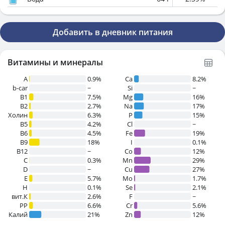
Добавить в дневник питания
Витамины и минералы
A
0.9%
Ca
8.2%
b-car
~
Si
~
В1
7.5%
Mg
16%
B2
2.7%
Na
17%
Холин
6.3%
P
15%
B5
4.2%
Cl
~
B6
4.5%
Fe
19%
B9
18%
I
0.1%
B12
~
Co
12%
C
0.3%
Mn
29%
D
~
Cu
27%
E
5.7%
Mo
1.7%
H
0.1%
Se
2.1%
вит.К
2.6%
F
~
PP
6.6%
Cr
5.6%
Калий
21%
Zn
12%