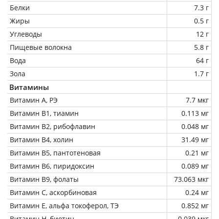
Белки
7.3 г
Жиры
0.5 г
Углеводы
12 г
Пищевые волокна
5.8 г
Вода
64 г
Зола
1.7 г
Витамины
Витамин А, РЭ
7.7 мкг
Витамин В1, тиамин
0.113 мг
Витамин В2, рибофлавин
0.048 мг
Витамин В4, холин
31.49 мг
Витамин В5, пантотеновая
0.21 мг
Витамин В6, пиридоксин
0.089 мг
Витамин В9, фолаты
73.063 мкг
Витамин C, аскорбиновая
0.24 мг
Витамин Е, альфа токоферол, ТЭ
0.852 мг
Витамин Н, биотин
0.039 мкг