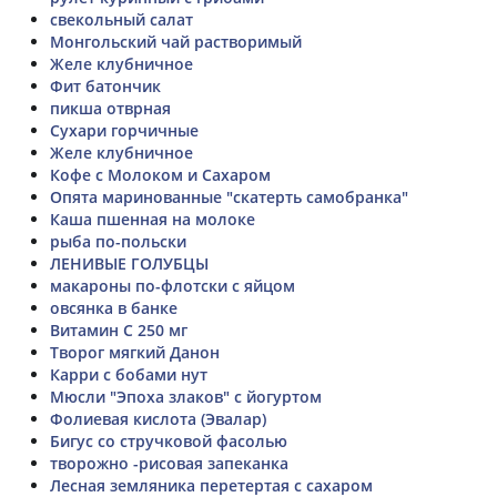
свекольный салат
Монгольский чай растворимый
Желе клубничное
Фит батончик
пикша отврная
Сухари горчичные
Желе клубничное
Кофе с Молоком и Сахаром
Опята маринованные "скатерть самобранка"
Каша пшенная на молоке
рыба по-польски
ЛЕНИВЫЕ ГОЛУБЦЫ
макароны по-флотски с яйцом
овсянка в банке
Витамин С 250 мг
Творог мягкий Данон
Карри с бобами нут
Мюсли "Эпоха злаков" с йогуртом
Фолиевая кислота (Эвалар)
Бигус со стручковой фасолью
творожно -рисовая запеканка
Лесная земляника перетертая с сахаром