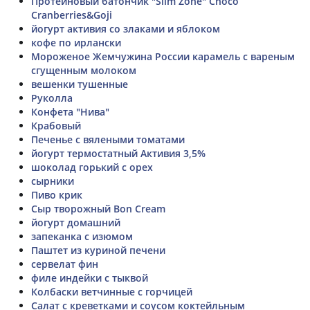
Протеиновый батончик "Slim Zone" Choco
Cranberries&Goji
йогурт активия со злаками и яблоком
кофе по ирлански
Мороженое Жемчужина России карамель с вареным
сгущенным молоком
вешенки тушенные
Руколла
Конфета "Нива"
Крабовый
Печенье с вялеными томатами
йогурт термостатный Активия 3,5%
шоколад горький с орех
сырники
Пиво крик
Сыр творожный Bon Cream
йогурт домашний
запеканка с изюмом
Паштет из куриной печени
сервелат фин
филе индейки с тыквой
Колбаски ветчинные с горчицей
Салат с креветками и соусом коктейльным