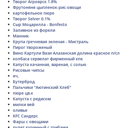
Творог Агроярск 1.8%
Фрутоняня цыпленок-рис-овощи
картофельное пюре
Творог Selver 0.1%
Сыр Моцарелла - Bonfesto
Заливное из форели
Манник
Крупа гречневая зеленая - Мистраль
Пирог твороженый
Вино Картули Вази Алазанская долина красное п/сл
колбаса сервелат фирменный кпк
Капуста качанная, вареная, с солью
Рисовые чипсы
яч,
Бутерброд
Пальчики "Аютинский Хлеб"
пюре цв.к
Капуста с редисом
милки вей
оливье
KFC Сандерс
Фарш с овощами
рулет куринный с грибами