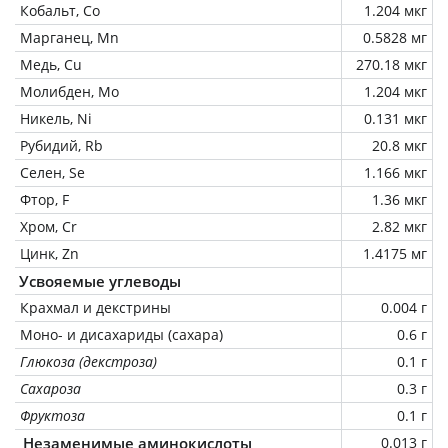
Кобальт, Co
1.204 мкг
Марганец, Mn
0.5828 мг
Медь, Cu
270.18 мкг
Молибден, Mo
1.204 мкг
Никель, Ni
0.131 мкг
Рубидий, Rb
20.8 мкг
Селен, Se
1.166 мкг
Фтор, F
1.36 мкг
Хром, Cr
2.82 мкг
Цинк, Zn
1.4175 мг
Усвояемые углеводы
Крахмал и декстрины
0.004 г
Моно- и дисахариды (сахара)
0.6 г
Глюкоза (декстроза)
0.1 г
Сахароза
0.3 г
Фруктоза
0.1 г
Незаменимые аминокислоты
0.013 г