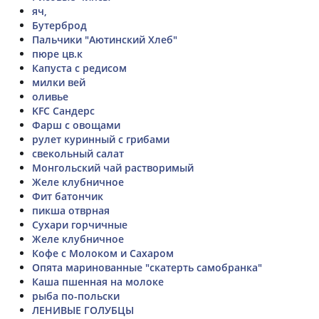
яч,
Бутерброд
Пальчики "Аютинский Хлеб"
пюре цв.к
Капуста с редисом
милки вей
оливье
KFC Сандерс
Фарш с овощами
рулет куринный с грибами
свекольный салат
Монгольский чай растворимый
Желе клубничное
Фит батончик
пикша отврная
Сухари горчичные
Желе клубничное
Кофе с Молоком и Сахаром
Опята маринованные "скатерть самобранка"
Каша пшенная на молоке
рыба по-польски
ЛЕНИВЫЕ ГОЛУБЦЫ