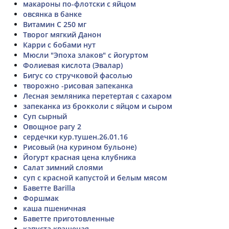
макароны по-флотски с яйцом
овсянка в банке
Витамин С 250 мг
Творог мягкий Данон
Карри с бобами нут
Мюсли "Эпоха злаков" с йогуртом
Фолиевая кислота (Эвалар)
Бигус со стручковой фасолью
творожно -рисовая запеканка
Лесная земляника перетертая с сахаром
запеканка из брокколи с яйцом и сыром
Суп сырный
Овощное рагу 2
сердечки кур.тушен.26.01.16
Рисовый (на курином бульоне)
Йогурт красная цена клубника
Салат зимний слоями
суп с красной капустой и белым мясом
Баветте Barilla
Форшмак
каша пшеничная
Баветте приготовленные
капуста квашеная