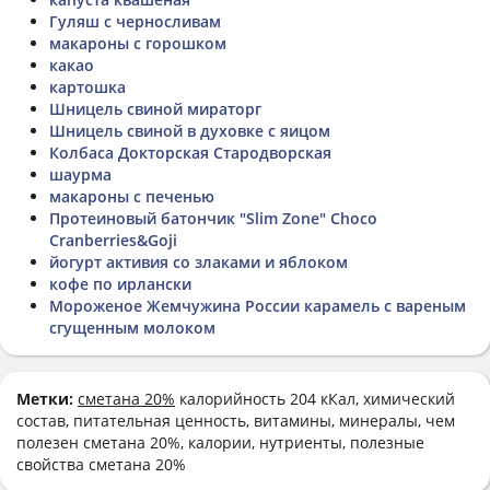
Гуляш с черносливам
макароны с горошком
какао
картошка
Шницель свиной мираторг
Шницель свиной в духовке с яицом
Колбаса Докторская Стародворская
шаурма
макароны с печенью
Протеиновый батончик "Slim Zone" Choco
Cranberries&Goji
йогурт активия со злаками и яблоком
кофе по ирлански
Мороженое Жемчужина России карамель с вареным
сгущенным молоком
Метки:
сметана 20%
калорийность 204 кКал, химический
состав, питательная ценность, витамины, минералы, чем
полезен сметана 20%, калории, нутриенты, полезные
свойства сметана 20%