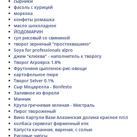
сырники
фасоль с курицей
моркока
конфеты ромашка
масло шоколадное
ЙОДОМАРИН
суп рисовый со свининой
творог зерненый "простоквашино"
Soya for professionals alpro
джем "клюква" - наполнитель к творогу
Творог Агроярск 1.8%
Фрутоняня цыпленок-рис-овощи
картофельное пюре
Творог Selver 0.1%
Сыр Моцарелла - Bonfesto
Заливное из форели
Манник
Крупа гречневая зеленая - Мистраль
Пирог твороженый
Вино Картули Вази Алазанская долина красное п/сл
колбаса сервелат фирменный кпк
Капуста качанная, вареная, с солью
Рисовые чипсы