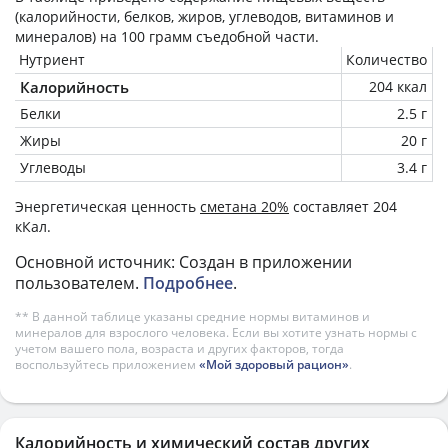
(калорийности, белков, жиров, углеводов, витаминов и
минералов) на
100 грамм
съедобной части.
Нутриент
Количество
Калорийность
204 ккал
Белки
2.5 г
Жиры
20 г
Углеводы
3.4 г
Энергетическая ценность
сметана 20%
составляет 204
кКал.
Основной источник: Создан в приложении
пользователем.
Подробнее
.
** В данной таблице указаны средние нормы витаминов и
минералов для взрослого человека. Если вы хотите узнать нормы с
учетом вашего пола, возраста и других факторов, тогда
воспользуйтесь приложением
«Мой здоровый рацион»
.
Калорийность и химический состав других