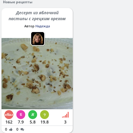
Новые рецепты
Десерт из яблочной
пастилы с грецким орехом
Автор
Надежда
162
7.9
5.8
19.8
3
0
0