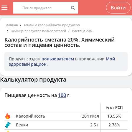
Войти
Главная
Таблица калорийности продуктов
Таблица продуктов пользователей
сметана 20%
Калорийность
сметана 20%
. Химический
состав и пищевая ценность.
Продукт создан
пользователем
в приложении
Мой
здоровый рацион
.
Калькулятор продукта
Пищевая ценность на
100
г
% от РСП
Калорийность
204
ккал
13.55
%
Белки
2.5
г
2.78
%