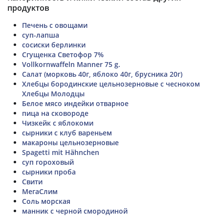
продуктов
Печень с овощами
суп-лапша
сосиски берлинки
Сгущенка Светофор 7%
Vollkornwaffeln Manner 75 g.
Салат (морковь 40г, яблоко 40г, брусника 20г)
Хлебцы бородинские цельнозерновые с чесноком
Хлебцы Молодцы
Белое мясо индейки отварное
пица на сковороде
Чизкейк с яблокоми
сырники с клуб вареньем
макароны цельнозерновые
Spagetti mit Hähnchen
суп гороховый
сырники проба
Свити
МегаСлим
Соль морская
манник с черной смородиной