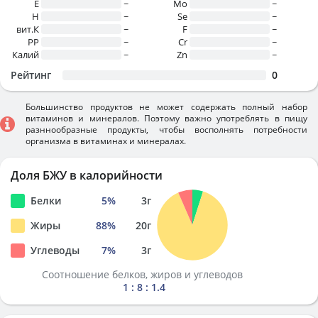
E
~
Mo
~
H
~
Se
~
вит.К
~
F
~
PP
~
Cr
~
Калий
~
Zn
~
Рейтинг
0
Большинство продуктов не может содержать полный набор
витаминов и минералов. Поэтому важно употреблять в пищу
разннообразные продукты, чтобы восполнять потребности
организма в витаминах и минералах.
Доля БЖУ в калорийности
Белки
5
%
3
г
Жиры
88
%
20
г
Углеводы
7
%
3
г
Соотношение белков, жиров и углеводов
1 : 8 : 1.4