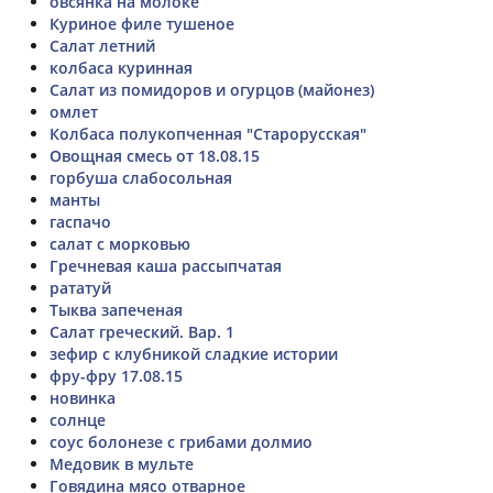
овсянка на молоке
Куриное филе тушеное
Салат летний
колбаса куринная
Салат из помидоров и огурцов (майонез)
омлет
Колбаса полукопченная "Старорусская"
Овощная смесь от 18.08.15
горбуша слабосольная
манты
гаспачо
салат с морковью
Гречневая каша рассыпчатая
рататуй
Тыква запеченая
Салат греческий. Вар. 1
зефир с клубникой сладкие истории
фру-фру 17.08.15
новинка
солнце
соус болонезе с грибами долмио
Медовик в мульте
Говядина мясо отварное