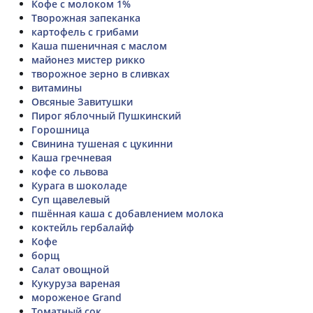
Кофе с молоком 1%
Творожная запеканка
картофель с грибами
Каша пшеничная с маслом
майонез мистер рикко
творожное зерно в сливках
витамины
Овсяные Завитушки
Пирог яблочный Пушкинский
Горошница
Свинина тушеная с цукинни
Каша гречневая
кофе со львова
Курага в шоколаде
Суп щавелевый
пшённая каша с добавлением молока
коктейль гербалайф
Кофе
борщ
Салат овощной
Кукуруза вареная
мороженое Grand
Томатный сок