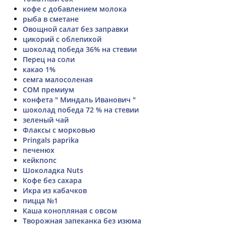
кофе с добавлением молока
рыба в сметане
Овощной салат без заправки
цикорий с облепихой
шоколад победа 36% на стевии
Перец на соли
какао 1%
семга малосоленая
СОМ премиум
конфета " Миндаль Иванович "
шоколад победа 72 % на стевии
зеленый чай
Флаксы с морковью
Pringals paprika
печенюх
кейкпопс
Шоколадка Nuts
Кофе без сахара
Икра из кабачков
пицца №1
Каша конопляная с овсом
Творожная запеканка без изюма