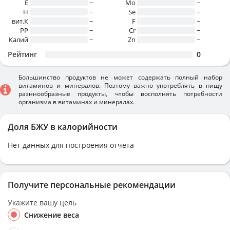
E
~
Mo
~
H
~
Se
~
вит.К
~
F
~
PP
~
Cr
~
Калий
~
Zn
~
Рейтинг
0
Большинство продуктов не может содержать полный набор
витаминов и минералов. Поэтому важно употреблять в пищу
разннообразные продукты, чтобы восполнять потребности
организма в витаминах и минералах.
Доля БЖУ в калорийности
Нет данных для построения отчета
Получите персональные рекомендации
Укажите вашу цель
Снижение веса