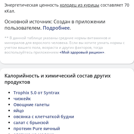
Энергетическая ценность
холодец из курицы
составляет 70
кКал.
Основной источник: Создан в приложении
пользователем.
Подробнее
.
** В данной таблице указаны средние нормы витаминов и
минералов для взрослого человека. Если вы хотите узнать нормы с
учетом вашего пола, возраста и других факторов, тогда
воспользуйтесь приложением
«Мой здоровый рацион»
.
Калорийность и химический состав других
продуктов
Trophix 5.0 от Syntrax
чизкейк
Овощние галеты
яйцо
овсянка с клетчаткой будни
салат с брынзой
протеин Pure яичный