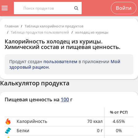
Войти
Главная
Таблица калорийности продуктов
Таблица продуктов пользователей
холодец из курицы
Калорийность
холодец из курицы
.
Химический состав и пищевая ценность.
Продукт создан
пользователем
в приложении
Мой
здоровый рацион
.
Калькулятор продукта
Пищевая ценность на
100
г
% от РСП
Калорийность
70
ккал
4.65
%
Белки
0
г
0
%