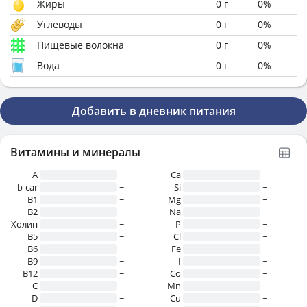
Жиры
0
г
0
%
Углеводы
0
г
0
%
Пищевые волокна
0
г
0
%
Вода
0
г
0
%
Добавить в дневник питания
Витамины и минералы
A
~
Ca
~
b-car
~
Si
~
В1
~
Mg
~
B2
~
Na
~
Холин
~
P
~
B5
~
Cl
~
B6
~
Fe
~
B9
~
I
~
B12
~
Co
~
C
~
Mn
~
D
~
Cu
~