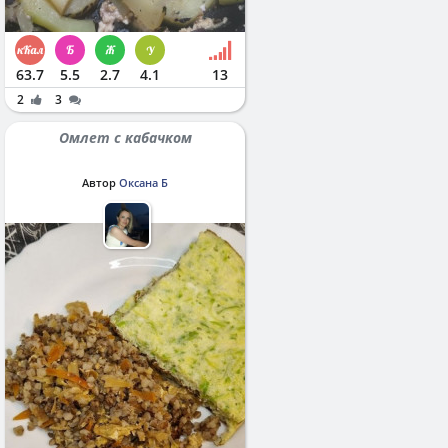
63.7
5.5
2.7
4.1
13
2
3
Омлет с кабачком
Автор
Оксана Б