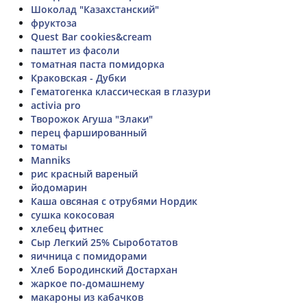
Шоколад "Казахстанский"
фруктоза
Quest Bar cookies&cream
паштет из фасоли
томатная паста помидорка
Краковская - Дубки
Гематогенка классическая в глазури
activia pro
Творожок Агуша "Злаки"
перец фаршированный
томаты
Manniks
рис красный вареный
йодомарин
Каша овсяная с отрубями Нордик
сушка кокосовая
хлебец фитнес
Сыр Легкий 25% Сыроботатов
яичница с помидорами
Хлеб Бородинский Достархан
жаркое по-домашнему
макароны из кабачков