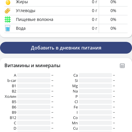
Жиры
0
г
0
%
Углеводы
0
г
0
%
Пищевые волокна
0
г
0
%
Вода
0
г
0
%
Добавить в дневник питания
Витамины и минералы
A
~
Ca
~
b-car
~
Si
~
В1
~
Mg
~
B2
~
Na
~
Холин
~
P
~
B5
~
Cl
~
B6
~
Fe
~
B9
~
I
~
B12
~
Co
~
C
~
Mn
~
D
~
Cu
~