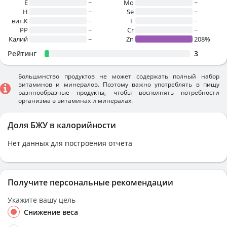
E
~
Mo
~
H
~
Se
~
вит.К
~
F
~
PP
~
Cr
~
Калий
~
Zn
208%
Рейтинг
3
Большинство продуктов не может содержать полный набор
витаминов и минералов. Поэтому важно употреблять в пищу
разннообразные продукты, чтобы восполнять потребности
организма в витаминах и минералах.
Доля БЖУ в калорийности
Нет данных для построения отчета
Получите персональные рекомендации
Укажите вашу цель
Снижение веса