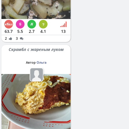
63.7
5.5
2.7
4.1
13
2
3
Скрамбл с жареным луком
Автор
Ольга