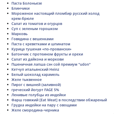
Паста Болоньезе
Блинчики
Мороженое настоящий пломбир русский холод
крем-брюле
Салат из томатов и огурцов
Суп с зеленым горошком
Марковь
Говядина с вешенками
Паста с креветками и шпинатом
Курица тушеная «по-провански»
Батончик с протеином фрукты и орехи
Салат из дайкона и моркови
Пшеничная лапша сэн сой премиум "udon"
Кетчуп итальянский Heinz
Белый шоколад карамель
Желе тыквенное
Пирог с вишней (заливной)
греческий йогурт FAGE 5%
Ленивые голубцы из индейки
Фарш говяжий [Eat Meat] в последствии обжареный
Грудка индейки на пару с овощами
Желе смородина-черника