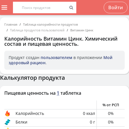
Войти
Главная
Таблица калорийности продуктов
Таблица продуктов пользователей
Витамин Цинк
Калорийность
Витамин Цинк
. Химический
состав и пищевая ценность.
Продукт создан
пользователем
в приложении
Мой
здоровый рацион
.
Калькулятор продукта
Пищевая ценность на
1
таблетка
% от РСП
Калорийность
0
ккал
0
%
Белки
0
г
0
%