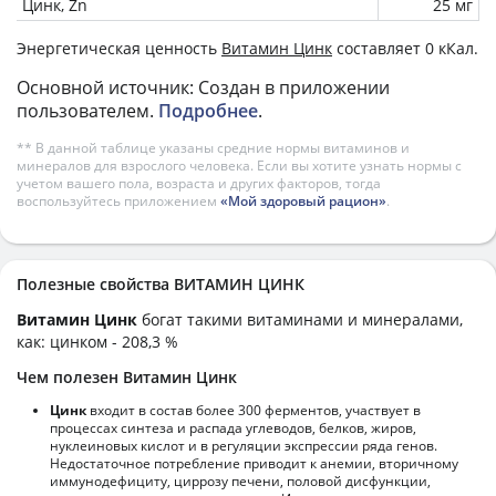
Цинк, Zn
25 мг
Энергетическая ценность
Витамин Цинк
составляет 0 кКал.
Основной источник: Создан в приложении
пользователем.
Подробнее
.
** В данной таблице указаны средние нормы витаминов и
минералов для взрослого человека. Если вы хотите узнать нормы с
учетом вашего пола, возраста и других факторов, тогда
воспользуйтесь приложением
«Мой здоровый рацион»
.
Полезные свойства ВИТАМИН ЦИНК
Витамин Цинк
богат такими витаминами и минералами,
как: цинком - 208,3 %
Чем полезен Витамин Цинк
Цинк
входит в состав более 300 ферментов, участвует в
процессах синтеза и распада углеводов, белков, жиров,
нуклеиновых кислот и в регуляции экспрессии ряда генов.
Недостаточное потребление приводит к анемии, вторичному
иммунодефициту, циррозу печени, половой дисфункции,