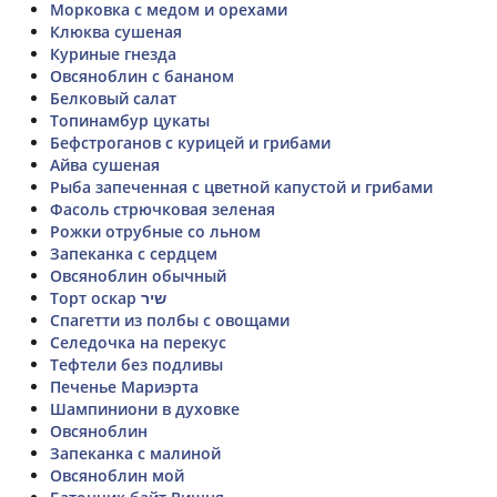
Морковка с медом и орехами
Клюква сушеная
Куриные гнезда
Овсяноблин с бананом
Белковый салат
Топинамбур цукаты
Бефстроганов с курицей и грибами
Айва сушеная
Рыба запеченная с цветной капустой и грибами
Фасоль стрючковая зеленая
Рожки отрубные со льном
Запеканка с сердцем
Овсяноблин обычный
Торт оскар שיר
Спагетти из полбы с овощами
Селедочка на перекус
Тефтели без подливы
Печенье Мариэрта
Шампиниони в духовке
Овсяноблин
Запеканка с малиной
Овсяноблин мой