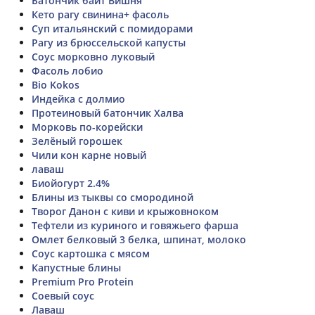
Батончик байт Вишня
Кето рагу свинина+ фасоль
Суп итальянский с помидорами
Рагу из брюссельской капусты
Соус морковно луковый
Фасоль лобио
Bio Kokos
Индейка с долмио
Протеиновый батончик Халва
Морковь по-корейски
Зелёный горошек
Чили кон карне новый
лаваш
Биойогурт 2.4%
Блины из тыквы со смородиной
Творог Данон с киви и крыжовноком
Тефтели из куриного и говяжьего фарша
Омлет белковый 3 белка, шпинат, молоко
Соус картошка с мясом
Капустные блины
Premium Pro Protein
Соевый соус
Лаваш