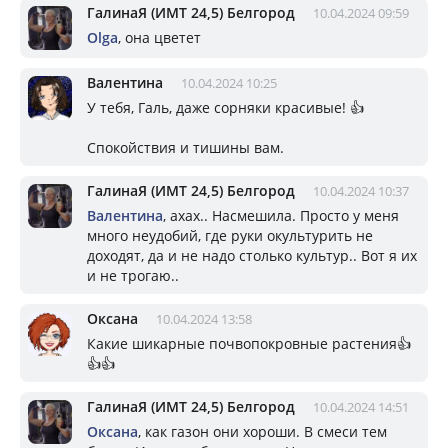
ГалинаЯ (ИМТ 24,5) Белгород
10.04.2024 09:59
Olga
, она цветет
Валентина
10.04.2024 10:25
У тебя, Галь, даже сорняки красивые! 👍
Спокойствия и тишины вам.
ГалинаЯ (ИМТ 24,5) Белгород
10.04.2024 10:37
Валентина
, ахах.. Насмешила. Просто у меня
много неудобий, где руки окультурить не
доходят, да и не надо столько культур.. Вот я их
и не трогаю..
Оксана
10.04.2024 13:58
Какие шикарные почвопокровные растения👍
👍👍
ГалинаЯ (ИМТ 24,5) Белгород
10.04.2024 14:51
Оксана
, как газон они хороши. В смеси тем