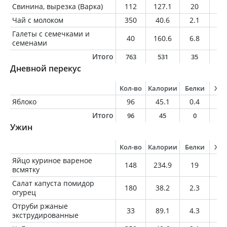
Свинина, вырезка (Варка)
112
127.1
20
5.
Чай с молоком
350
40.6
2.1
1.
Галеты с семечками и
40
160.6
6.8
4
семенами
Итого
763
531
35
1
Дневной перекус
Кол-во
Калории
Белки
Жи
Яблоко
96
45.1
0.4
0.
Итого
96
45
0
0
Ужин
Кол-во
Калории
Белки
Жи
Яйцо куриное вареное
148
234.9
19
17
всмятку
Салат капуста помидор
180
38.2
2.3
0.
огурец
Отруби ржаные
33
89.1
4.3
0.
экструдированные