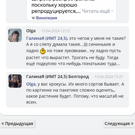
Olga
13.04.2024 12:15
ГалинаЯ (ИМТ 24,5)
, это чегож у меня не такие?
А я со слепу думала такие...))) сининькие и
ладно
но тоже луковками.. ну ладно пусть
растет что вырастет. Трогать не буду. Тогда
ещё подкуплю что нибудь понатыкаю туда...
ГалинаЯ (ИМТ 24,5) Белгород
13.04.2024 15:21
Olga
, у вас крокусы. Их много сортов бывает. А
по картинке на пакетике сложно оценить,,
какое растение будет. Потому, что масштаб не
ясен.
Предыдущая
Следующая