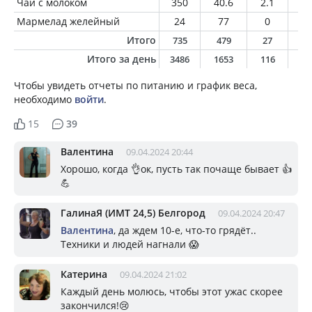
Чай с молоком
350
40.6
2.1
1.
Мармелад желейный
24
77
0
0
Итого
735
479
27
2
Итого за день
3486
1653
116
5
Чтобы увидеть отчеты по питанию и график веса,
необходимо
войти
.
15
39
Валентина
09.04.2024 20:44
Хорошо, когда 👌ок, пусть так почаще бывает 👍
💪
ГалинаЯ (ИМТ 24,5) Белгород
09.04.2024 20:47
Валентина
, да ждем 10-е, что-то грядёт..
Техники и людей нагнали 😱
Катерина
09.04.2024 21:02
Каждый день молюсь, чтобы этот ужас скорее
закончился!😢