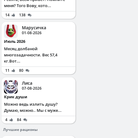
меня? Того Вову, кото...
14
138
Марусичка
01-08-2026
Июль 2026
Месяц долбаной
многозадачности. Вес 57,4
кг.Вот...
11
80
Лиса
07-08-2026
Крик души
Можно ведь излить душу?
Думаю, можно.. Мы с муже...
4
84
Лучшие рационы