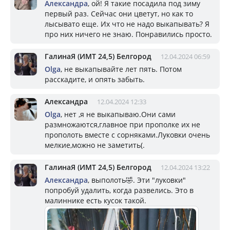
Александра
, ой! Я такие посадила под зиму
первый раз. Сейчас они цветут, но как то
лысывато еще. Их что не надо выкапывать? Я
про них ничего не знаю. Понравились просто.
ГалинаЯ (ИМТ 24,5) Белгород
12.04.2024 06:59
Olga
, не выкапывайте лет пять. Потом
расскадите, и опять забыть.
Александра
12.04.2024 12:33
Olga
, нет ,я не выкапываю.Они сами
размножаются,главное при прополке их не
прополоть вместе с сорняками.Луковки очень
мелкие,можно не заметить(.
ГалинаЯ (ИМТ 24,5) Белгород
12.04.2024 13:22
Александра
, выполоть🤣. Эти "луковки"
попробуй удалить, когда развелись. Это в
малиннике есть кусок такой.