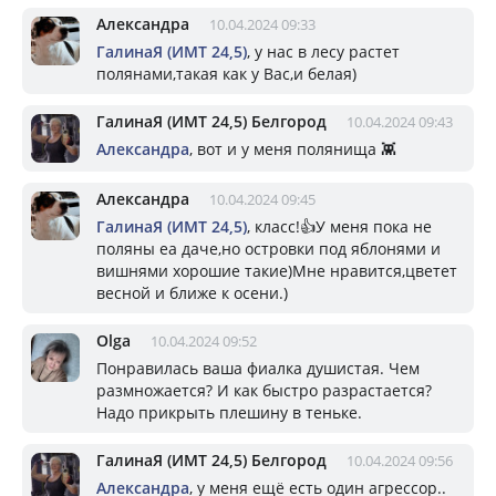
Александра
10.04.2024 09:33
ГалинаЯ (ИМТ 24,5)
, у нас в лесу растет
полянами,такая как у Вас,и белая)
ГалинаЯ (ИМТ 24,5) Белгород
10.04.2024 09:43
Александра
, вот и у меня полянища 👾
Александра
10.04.2024 09:45
ГалинаЯ (ИМТ 24,5)
, класс!👍У меня пока не
поляны еа даче,но островки под яблонями и
вишнями хорошие такие)Мне нравится,цветет
весной и ближе к осени.)
Olga
10.04.2024 09:52
Понравилась ваша фиалка душистая. Чем
размножается? И как быстро разрастается?
Надо прикрыть плешину в теньке.
ГалинаЯ (ИМТ 24,5) Белгород
10.04.2024 09:56
Александра
, у меня ещё есть один агрессор..