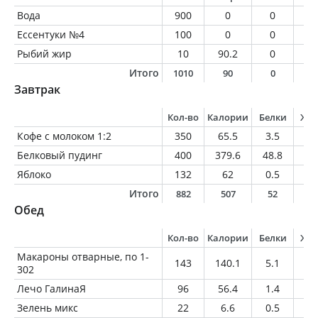
Вода
900
0
0
0
Ессентуки №4
100
0
0
0
Рыбий жир
10
90.2
0
1
Итого
1010
90
0
1
Завтрак
Кол-во
Калории
Белки
Жи
Кофе с молоком 1:2
350
65.5
3.5
2.
Белковый пудинг
400
379.6
48.8
10
Яблоко
132
62
0.5
0.
Итого
882
507
52
1
Обед
Кол-во
Калории
Белки
Жи
Макароны отварные, по 1-
143
140.1
5.1
0.
302
Лечо ГалинаЯ
96
56.4
1.4
2.
Зелень микс
22
6.6
0.5
0.