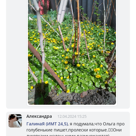
Александра
12.04.2024 15:25
ГалинаЯ (ИМТ 24,5)
, я подумала,что Ольга про
голубенькие пишет,пролески которые.🤦‍♀️Они
луковками маленькими размножаются).