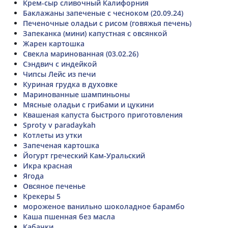
Крем-сыр сливочный Калифорния
Баклажаны запеченые с чесноком (20.09.24)
Печеночные оладьи с рисом (говяжья печень)
Запеканка (мини) капустная с овсянкой
Жарен картошка
Свекла маринованная (03.02.26)
Сэндвич с индейкой
Чипсы Лейс из печи
Куриная грудка в духовке
Маринованные шампиньоны
Мясные оладьи с грибами и цукини
Квашеная капуста быстрого приготовления
Sproty v paradaykah
Котлеты из утки
Запеченая картошка
Йогурт греческий Кам-Уральский
Икра красная
Ягода
Овсяное печенье
Крекеры 5
мороженое ванильно шоколадное барамбо
Каша пшенная без масла
Кабачки…