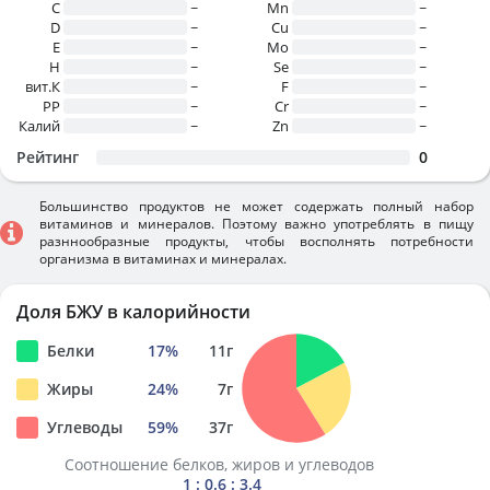
C
~
Mn
~
D
~
Cu
~
E
~
Mo
~
H
~
Se
~
вит.К
~
F
~
PP
~
Cr
~
Калий
~
Zn
~
Рейтинг
0
Большинство продуктов не может содержать полный набор
витаминов и минералов. Поэтому важно употреблять в пищу
разннообразные продукты, чтобы восполнять потребности
организма в витаминах и минералах.
Доля БЖУ в калорийности
Белки
17
%
11
г
Жиры
24
%
7
г
Углеводы
59
%
37
г
Соотношение белков, жиров и углеводов
1 : 0.6 : 3.4