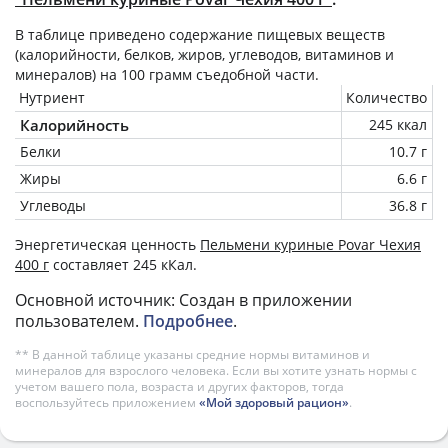
В таблице приведено содержание пищевых веществ
(калорийности, белков, жиров, углеводов, витаминов и
минералов) на
100 грамм
съедобной части.
Нутриент
Количество
Калорийность
245 ккал
Белки
10.7 г
Жиры
6.6 г
Углеводы
36.8 г
Энергетическая ценность
Пельмени куриные Povar Чехия
400 г
составляет 245 кКал.
Основной источник: Создан в приложении
пользователем.
Подробнее
.
** В данной таблице указаны средние нормы витаминов и
минералов для взрослого человека. Если вы хотите узнать нормы с
учетом вашего пола, возраста и других факторов, тогда
воспользуйтесь приложением
«Мой здоровый рацион»
.