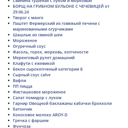
Свинина тушеная с луком и морковью
БОРЩ НА ГРИБНОМ БУЛЬОНЕ С ЧЕЧЕВИЦЕЙ от
29.06.24
Творог с манго
Паштет Фермерский из говяжьей печени с
маринованными огурчиками
Шашлык из свиной шеи
Мороженое
Огуречный соус
Фасоль, горох, морковь, копчености
Меренговый рулет домашний
Клафути с ежевикой
Бекон сырокопченый категории Б
Сырный соус calve
Вафли
ПП пицца
Фисташковое мороженое
Салат помидор с луком
Гарнир Овощной баклажаны кабачки брокколи
батончик
Кокосовое молоко AROY-D
Гречка с фаршем
Фунчоза