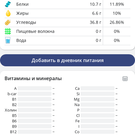
Белки
10.7
г
11.89
%
Жиры
6.6
г
10
%
Углеводы
36.8
г
26.86
%
Пищевые волокна
0
г
0
%
Вода
0
г
0
%
Добавить в дневник питания
Витамины и минералы
A
~
Ca
~
b-car
~
Si
~
В1
~
Mg
~
B2
~
Na
~
Холин
~
P
~
B5
~
Cl
~
B6
~
Fe
~
B9
~
I
~
B12
~
Co
~