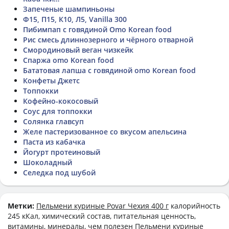
Запеченые шампиньоны
Ф15, П15, К10, Л5, Vanilla 300
Пибимпап с говядиной Omo Korean food
Рис смесь длиннозерного и чёрного отварной
Смородиновый веган чизкейк
Спаржа omo Korean food
Бататовая лапша с говядиной omo Korean food
Конфеты Джетс
Топпокки
Кофейно-кокосовый
Соус для топпокки
Солянка главсуп
Желе пастеризованное со вкусом апельсина
Паста из кабачка
Йогурт протеиновый
Шоколадный
Селедка под шубой
Метки:
Пельмени куриные Povar Чехия 400 г
калорийность
245 кКал, химический состав, питательная ценность,
витамины, минералы, чем полезен Пельмени куриные