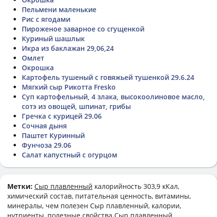
Пельмени маленькие
Рис с ягодами
Пироженое заварное со сгущенкой
Куриный шашлык
Икра из баклажан 29,06,24
Омлет
Окрошка
Картофель тушеный с говяжьей тушенкой 29.6.24
Мягкий сыр Рикотта Fresko
Суп картофельный, 4 злака, высокоолиновое масло,
сотэ из овощей, шпинат, грибы
Гречка с курицей 29.06
Сочная дыня
Паштет Куринный
Фунчоза 29.06
Салат капустный с огурцом
Метки:
Сыр плавленный
калорийность 303,9 кКал,
химический состав, питательная ценность, витамины,
минералы, чем полезен Сыр плавленный, калории,
нутриенты, полезные свойства Сыр плавленный