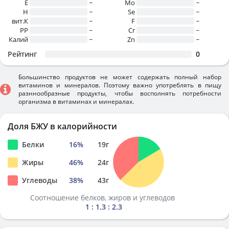
E
~
Mo
~
H
~
Se
~
вит.К
~
F
~
PP
~
Cr
~
Калий
~
Zn
~
Рейтинг
0
Большинство продуктов не может содержать полный набор
витаминов и минералов. Поэтому важно употреблять в пищу
разннообразные продукты, чтобы восполнять потребности
организма в витаминах и минералах.
Доля БЖУ в калорийности
Белки
16
%
19
г
Жиры
46
%
24
г
Углеводы
38
%
43
г
Соотношение белков, жиров и углеводов
1 : 1.3 : 2.3