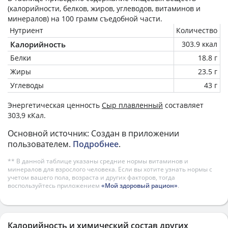
(калорийности, белков, жиров, углеводов, витаминов и
минералов) на
100 грамм
съедобной части.
Нутриент
Количество
Калорийность
303.9 ккал
Белки
18.8 г
Жиры
23.5 г
Углеводы
43 г
Энергетическая ценность
Сыр плавленный
составляет
303,9 кКал.
Основной источник: Создан в приложении
пользователем.
Подробнее
.
** В данной таблице указаны средние нормы витаминов и
минералов для взрослого человека. Если вы хотите узнать нормы с
учетом вашего пола, возраста и других факторов, тогда
воспользуйтесь приложением
«Мой здоровый рацион»
.
Калорийность и химический состав других