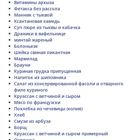
Витамины архыза
Фетакса без рассола
Манник с тыквой
Ксантановая камедь
Суп пюре из тыквы и кабачка
Драники в вафельнице
минтай жареный
Болоньезе
Шейка свиная пикантная
Мармелад
Брауни
Куриная грудка припущенная
Напиток из шиповника
Салат из консервированной фасоли и отварного
филе куриного
Круассан с ветчиной и сыром
Мясо по французски
Похлебка из чечевицы (копия)
Хлеб
Смузи из арбуза
Борщ
Круассан с ветчиной и сыром примерный
Окрошка