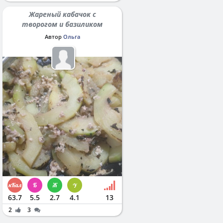
Жареный кабачок с
творогом и базиликом
Автор
Ольга
63.7
5.5
2.7
4.1
13
2
3