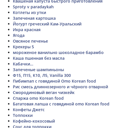
Квашеная капуста быстрого приготовления
Sproty v paradaykah
Котлеты из утки
Запеченая картошка
Йогурт греческий Кам-Уральский
Икра красная
Ягода
Овсяное печенье
Крекеры 5
мороженое ванильно шоколадное барамбо
Каша пшенная без масла
Кабачки…
Запеченые шампиньоны
Ф15, П15, К10, Л5, Vanilla 300
Пибимпап с говядиной Omo Korean food
Рис смесь длиннозерного и чёрного отварной
Смородиновый веган чизкейк
Спаржа omo Korean food
Бататовая лапша с говядиной omo Korean food
Конфеты Джетс
Топпокки
Кофейно-кокосовый
Соус для топпокки