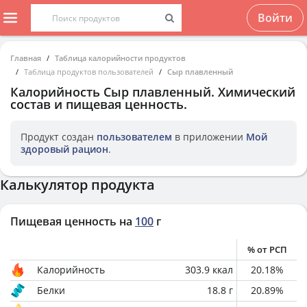
Войти
Главная
Таблица калорийности продуктов
Таблица продуктов пользователей
Сыр плавленный
Калорийность
Сыр плавленный
. Химический
состав и пищевая ценность.
Продукт создан
пользователем
в приложении
Мой
здоровый рацион
.
Калькулятор продукта
Пищевая ценность на
100
г
% от РСП
Калорийность
303.9
ккал
20.18
%
Белки
18.8
г
20.89
%