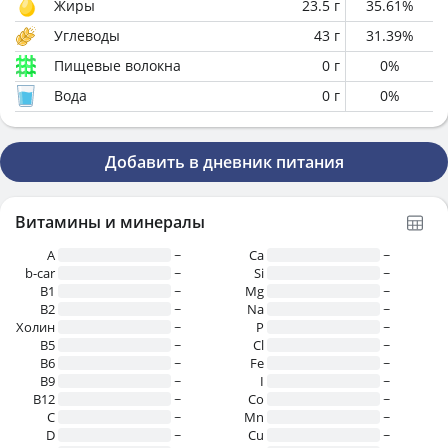
Жиры
23.5
г
35.61
%
Углеводы
43
г
31.39
%
Пищевые волокна
0
г
0
%
Вода
0
г
0
%
Добавить в дневник питания
Витамины и минералы
A
~
Ca
~
b-car
~
Si
~
В1
~
Mg
~
B2
~
Na
~
Холин
~
P
~
B5
~
Cl
~
B6
~
Fe
~
B9
~
I
~
B12
~
Co
~
C
~
Mn
~
D
~
Cu
~