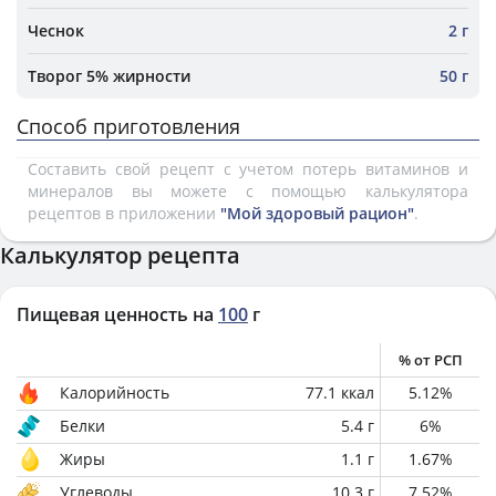
Чеснок
2 г
Творог 5% жирности
50 г
Способ приготовления
Составить свой рецепт с учетом потерь витаминов и
минералов вы можете с помощью калькулятора
рецептов в приложении
"Мой здоровый рацион"
.
Калькулятор рецепта
Пищевая ценность на
100
г
% от РСП
Калорийность
77.1
ккал
5.12
%
Белки
5.4
г
6
%
Жиры
1.1
г
1.67
%
Углеводы
10.3
г
7.52
%