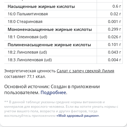
Насыщенные жирные кислоты
0.6 г
16:0 Пальмитиновая
0.02 г
18:0 Стеариновая
0.001 г
Мононенасыщенные жирные кислоты
0.299 г
18:1 Олеиновая (ud)
0.026 г
Полиненасыщенные жирные кислоты
0.101 г
18:2 Линолевая (ud)
0.043 г
18:3 Линоленовая (ud)
0.004 г
Энергетическая ценность
Салат с запеч свеклой Лилия
составляет 77,1 кКал.
Основной источник: Создан в приложении
пользователем.
Подробнее
.
** В данной таблице указаны средние нормы витаминов и
минералов для взрослого человека. Если вы хотите узнать нормы с
учетом вашего пола, возраста и других факторов, тогда
воспользуйтесь приложением
«Мой здоровый рацион»
.