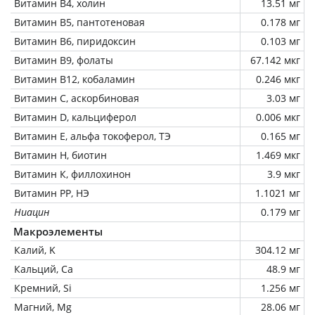
Витамин В4, холин
13.51 мг
Витамин В5, пантотеновая
0.178 мг
Витамин В6, пиридоксин
0.103 мг
Витамин В9, фолаты
67.142 мкг
Витамин В12, кобаламин
0.246 мкг
Витамин C, аскорбиновая
3.03 мг
Витамин D, кальциферол
0.006 мкг
Витамин Е, альфа токоферол, ТЭ
0.165 мг
Витамин Н, биотин
1.469 мкг
Витамин К, филлохинон
3.9 мкг
Витамин РР, НЭ
1.1021 мг
Ниацин
0.179 мг
Макроэлементы
Калий, K
304.12 мг
Кальций, Ca
48.9 мг
Кремний, Si
1.256 мг
Магний, Mg
28.06 мг