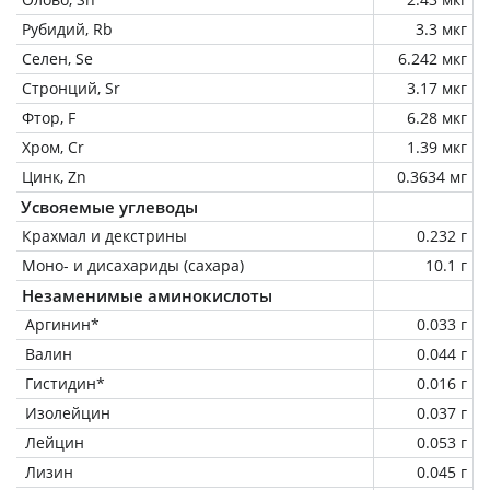
Рубидий, Rb
3.3 мкг
Селен, Se
6.242 мкг
Стронций, Sr
3.17 мкг
Фтор, F
6.28 мкг
Хром, Cr
1.39 мкг
Цинк, Zn
0.3634 мг
Усвояемые углеводы
Крахмал и декстрины
0.232 г
Моно- и дисахариды (сахара)
10.1 г
Незаменимые аминокислоты
Аргинин*
0.033 г
Валин
0.044 г
Гистидин*
0.016 г
Изолейцин
0.037 г
Лейцин
0.053 г
Лизин
0.045 г