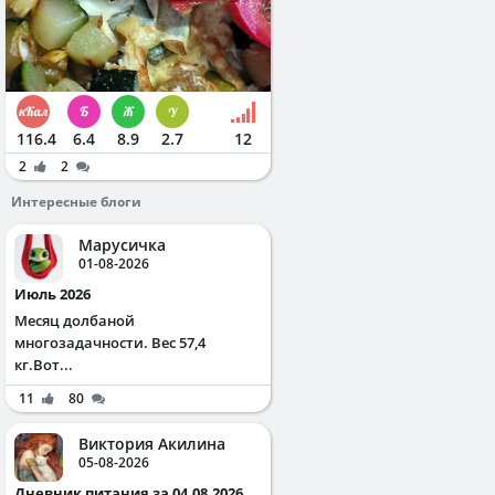
116.4
6.4
8.9
2.7
12
2
2
Интересные блоги
Марусичка
01-08-2026
Июль 2026
Месяц долбаной
многозадачности. Вес 57,4
кг.Вот...
11
80
Виктория Акилина
05-08-2026
Дневник питания за 04.08.2026