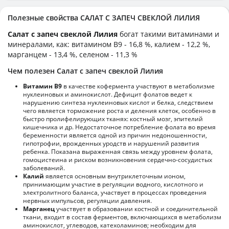
Полезные свойства САЛАТ С ЗАПЕЧ СВЕКЛОЙ ЛИЛИЯ
Салат с запеч свеклой Лилия
богат такими витаминами и
минералами, как: витамином B9 - 16,8 %, калием - 12,2 %,
марганцем - 13,4 %, селеном - 11,3 %
Чем полезен Салат с запеч свеклой Лилия
Витамин В9
в качестве кофермента участвуют в метаболизме
нуклеиновых и аминокислот. Дефицит фолатов ведет к
нарушению синтеза нуклеиновых кислот и белка, следствием
чего является торможение роста и деления клеток, особенно в
быстро пролифелирующих тканях: костный мозг, эпителий
кишечника и др. Недостаточное потребление фолата во время
беременности является одной из причин недоношенности,
гипотрофии, врожденных уродств и нарушений развития
ребенка. Показана выраженная связь между уровнем фолата,
гомоцистеина и риском возникновения сердечно-сосудистых
заболеваний.
Калий
является основным внутриклеточным ионом,
принимающим участие в регуляции водного, кислотного и
электролитного баланса, участвует в процессах проведения
нервных импульсов, регуляции давления.
Марганец
участвует в образовании костной и соединительной
ткани, входит в состав ферментов, включающихся в метаболизм
аминокислот, углеводов, катехоламинов; необходим для