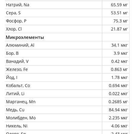
Натрий, Na
65.59 мг
Сера, S
53.51 мг
Фосфор, P
75.3 мг
Хлор, Cl
21.87 мг
Микроэлементы
Алюминий, Al
34.1 мкг
Бор, B
3.9 мкг
Ванадий, V
0.42 мкг
Железо, Fe
0.863 мг
Йод, I
1.78 мкг
Кобальт, Co
0.694 мкг
Литий, Li
0.022 мкг
Марганец, Mn
0.2685 мг
Медь, Cu
84.94 мкг
Молибден, Mo
2.235 мкг
Никель, Ni
4.06 мкг
Олово, Sn
2.43 мкг