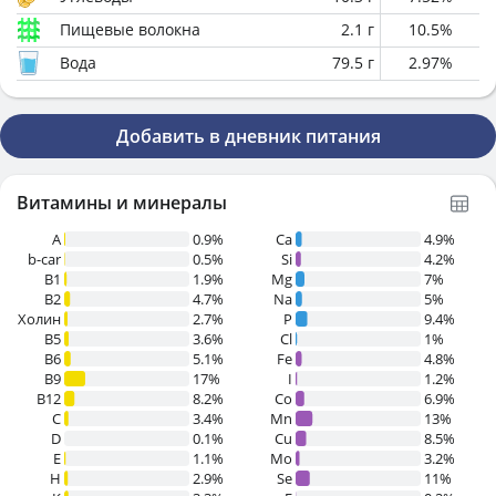
Пищевые волокна
2.1
г
10.5
%
Вода
79.5
г
2.97
%
Добавить в дневник питания
Витамины и минералы
A
0.9%
Ca
4.9%
b-car
0.5%
Si
4.2%
В1
1.9%
Mg
7%
B2
4.7%
Na
5%
Холин
2.7%
P
9.4%
B5
3.6%
Cl
1%
B6
5.1%
Fe
4.8%
B9
17%
I
1.2%
B12
8.2%
Co
6.9%
C
3.4%
Mn
13%
D
0.1%
Cu
8.5%
E
1.1%
Mo
3.2%
H
2.9%
Se
11%