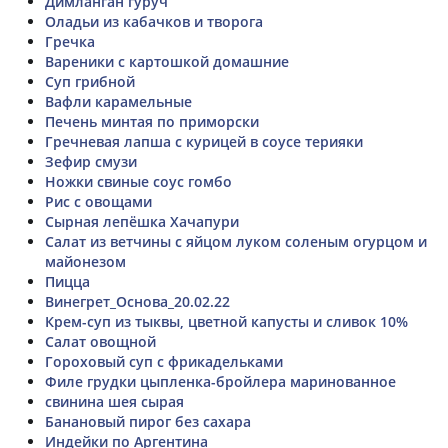
Димланган гуруч
Оладьи из кабачков и творога
Гречка
Вареники с картошкой домашние
Суп грибной
Вафли карамельные
Печень минтая по приморски
Гречневая лапша с курицей в соусе терияки
Зефир смузи
Ножки свиные соус гомбо
Рис с овощами
Сырная лепёшка Хачапури
Салат из ветчины с яйцом луком соленым огурцом и
майонезом
Пицца
Винегрет_Основа_20.02.22
Крем-суп из тыквы, цветной капусты и сливок 10%
Салат овощной
Гороховый суп с фрикадельками
Филе грудки цыпленка-бройлера маринованное
свинина шея сырая
Банановый пирог без сахара
Индейки по Аргентина