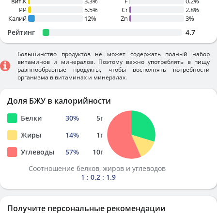
вит.К
3.3%
F
0.2%
PP
5.5%
Cr
2.8%
Калий
12%
Zn
3%
Рейтинг
4.7
Большинство продуктов не может содержать полный набор
витаминов и минералов. Поэтому важно употреблять в пищу
разннообразные продукты, чтобы восполнять потребности
организма в витаминах и минералах.
Доля БЖУ в калорийности
Белки
30
%
5
г
Жиры
14
%
1
г
Углеводы
57
%
10
г
Соотношение белков, жиров и углеводов
1 : 0.2 : 1.9
Получите персональные рекомендации