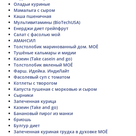
Оладьи куриные
Мамалыга с сыром
Каша пшеничная
Мультивитамины (BioTechUSA)
Енерджи диет грейпфрут
Салат с фасолью мой
АМАНСИЛ
Толстолобик маринованный дом. МОЁ
Тушёные кальмары и мидии
Казеин (Take casein and go)
Толстолобик вяленый МОЁ
Фарш. Идейка. ИндиЛайт
Фасолевый суп с томатом
Котлеты с творогом
Капуста тушеная с морковью и сыром
Сырники
Запеченная курица
Казеин (Take and go)
Банановый пирог из манки
бриошь
Булгур диет
Запеченная куриная грудка в духовке МОЁ