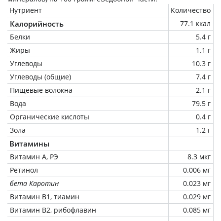
Нутриент
Количество
Калорийность
77.1 ккал
Белки
5.4 г
Жиры
1.1 г
Углеводы
10.3 г
Углеводы (общие)
7.4 г
Пищевые волокна
2.1 г
Вода
79.5 г
Органические кислоты
0.4 г
Зола
1.2 г
Витамины
Витамин А, РЭ
8.3 мкг
Ретинол
0.006 мг
бета Каротин
0.023 мг
Витамин В1, тиамин
0.029 мг
Витамин В2, рибофлавин
0.085 мг