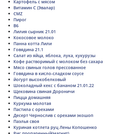
Картофель с мясом
Витамин С (Эвалар)
CMZ
Пирог
B6
Лилия сырник 21.01
Кокосовое молоко
Панна котта Лили
Говядина 21.1
Салат из яйца, яблока, лука, кукурузы
Кофе растворимый с молоком без сахара
Мясо свиных голов прессованное
Говядина в кисло-сладком соусе
йогурт высокобелковый
Шоколадный кекс с бананом 21.01.22
Щековина свиная Дороничи
Пицца домашняя
Куркума молотая
Пастила с орехами
Десерт Чернослив с орехами экошоп
Паэлья своя
Куриная котлета руц Лены Копошенко
Рис пропаренный(магнит)