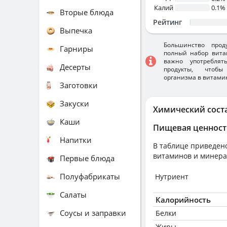
Калий
0.1%
Вторые блюда
Рейтинг
Выпечка
Большинство прод
Гарниры
полный набор вита
важно употребля
Десерты
продукты, чтобы
организма в витами
Заготовки
Закуски
Химический сост
Каши
Пищевая ценност
Напитки
В таблице приведено
витаминов и минера
Первые блюда
Полуфабрикаты
Нутриент
Салаты
Калорийность
Соусы и заправки
Белки
Жиры