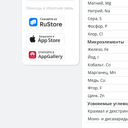
Магний, Mg
Помощь и обратная связь
Натрий, Na
Сера, S
Фосфор, P
Хлор, Cl
Микроэлементы
Железо, Fe
Йод, I
Кобальт, Co
Марганец, Mn
Медь, Cu
Фтор, F
Цинк, Zn
Усвояемые углев
Крахмал и декстри
Моно- и дисахариды