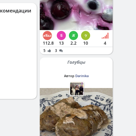
екомендации
112.8
13
2.2
10
4
5
3
Голубцы
Автор
Darinika