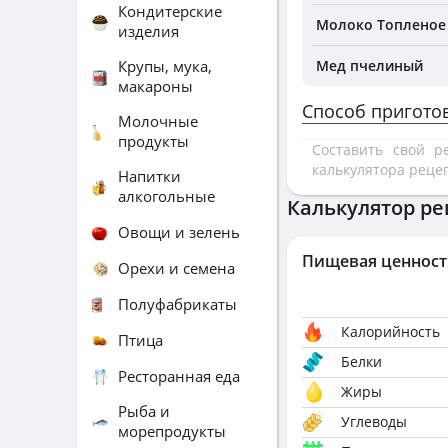
Кондитерские
Молоко Топленое
изделия
Крупы, мука,
Мед пчелиный
макароны
Способ пригото
Молочные
продукты
Составить свой 
калькулятора реце
Напитки
алкогольные
Калькулятор ре
Овощи и зелень
Пищевая ценност
Орехи и семена
Полуфабрикаты
Калорийность
Птица
Белки
Ресторанная еда
Жиры
Рыба и
Углеводы
морепродукты