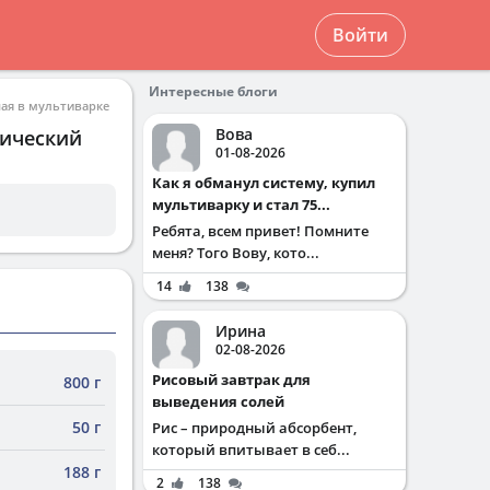
Войти
Интересные блоги
ая в мультиварке
Вова
мический
01-08-2026
Как я обманул систему, купил
мультиварку и стал 75...
Ребята, всем привет! Помните
меня? Того Вову, кото...
14
138
Ирина
02-08-2026
Рисовый завтрак для
800 г
выведения солей
50 г
Рис – природный абсорбент,
который впитывает в себ...
188 г
2
138