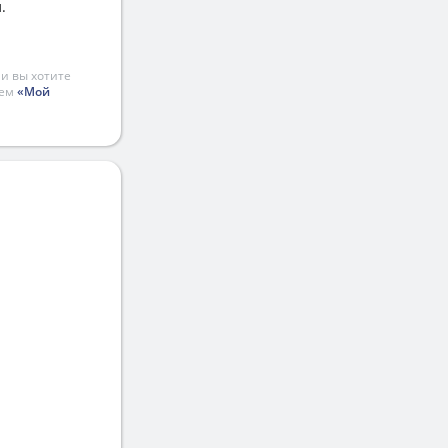
.
и вы хотите
ием
«Мой