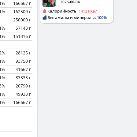
2026-08-04
.1%
166667 г
Калорийность:
1412 кКал
.1%
162500 г
Витамины и минералы:
100%
1250000 г
.1%
57143 г
.1%
151316 г
.2%
28125 г
.1%
93750 г
.1%
41667 г
.1%
83333 г
.3%
20790 г
.1%
49938 г
.1%
166667 г