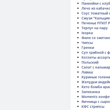
Панкейки с клу
Лечо из кабачк
Соус томатный 
Смузи "Кальцие
Печенье FITKIT 
Терпуг на пару
Ікорка
Филе со сметан
Чипсы
Гренки
Суп грибной с 
Котлеты ассорт
Польский
Салат с кальма
Лаваш
Куриные голени
Желудки индейк
Кето бомба ара
Запеканка
Moments конфе
Яичница с сыро
КФС стрипсы