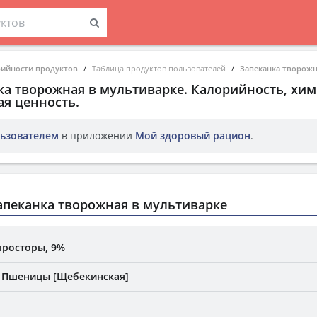
рийности продуктов
Таблица продуктов пользователей
Запеканка творожн
ка творожная в мультиварке
. Калорийность, хи
ая ценность.
ьзователем
в приложении
Мой здоровый рацион
.
пеканка творожная в мультиварке
просторы, 9%
й Пшеницы [Щебекинская]