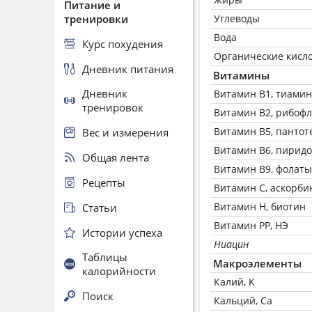
Питание и
тренировки
Углеводы
Вода
Курс похудения
Органические кисл
Дневник питания
Витамины
Дневник
Витамин В1, тиамин
тренировок
Витамин В2, рибоф
Витамин В5, пантот
Вес и измерения
Витамин В6, пирид
Общая лента
Витамин В9, фолаты
Рецепты
Витамин C, аскорби
Витамин Н, биотин
Статьи
Витамин РР, НЭ
Истории успеха
Ниацин
Таблицы
Макроэлементы
калорийности
Калий, K
Поиск
Кальций, Ca