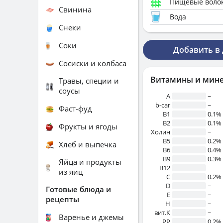
Пищевые воло
Свинина
Вода
Снеки
Соки
Добавить в
Сосиски и колбаса
Витамины и мин
Травы, специи и
соусы
A
~
b-car
~
Фаст-фуд
В1
0.1%
B2
0.1%
Фрукты и ягоды
Холин
~
B5
0.2%
Хлеб и выпечка
B6
0.4%
B9
0.3%
Яйца и продукты
B12
~
из яиц
C
0.2%
D
~
Готовые блюда и
E
~
рецепты
H
~
вит.К
~
Варенье и джемы
PP
0.2%