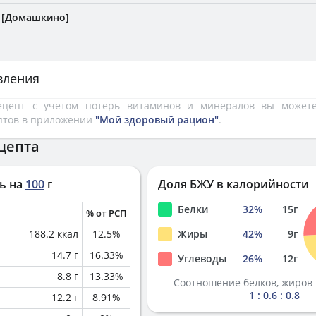
 [Домашкино]
вления
рецепт с учетом потерь витаминов и минералов вы може
птов в приложении
"Мой здоровый рацион"
.
цепта
ь на
100
г
Доля БЖУ в калорийности
Белки
32
%
15
г
% от РСП
188.2
ккал
12.5
%
Жиры
42
%
9
г
14.7
г
16.33
%
Углеводы
26
%
12
г
8.8
г
13.33
%
Соотношение белков, жиров 
1 : 0.6 : 0.8
12.2
г
8.91
%