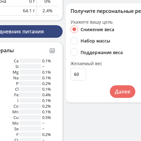
кна
0
г
0
%
64.1
г
2.4
%
Получите персональные р
Укажите вашу цель
Снижение веса
 дневник питания
Набор массы
ералы
Поддержание веса
Ca
0.1%
Желаемый вес
Si
~
Mg
0.1%
Na
0.1%
P
0.2%
Cl
0.1%
Далее
Fe
0.4%
I
0.1%
Co
0.2%
Mn
0.1%
Cu
0.5%
Mo
~
Se
~
F
0.2%
Cr
~