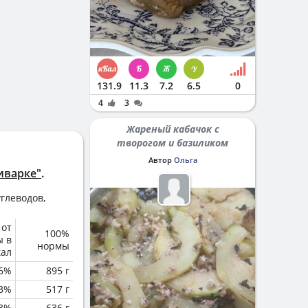
131.9
11.3
7.2
6.5
0
4
3
Жареный кабачок с
творогом и базиликом
Автор
Ольга
иварке"
.
глеводов,
 от
100%
ы в
нормы
кал
6%
895 г
.3%
517 г
.3%
636 г