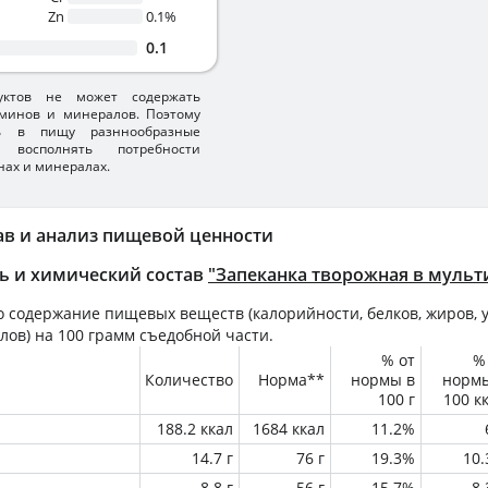
Zn
0.1%
0.1
уктов не может содержать
минов и минералов. Поэтому
ть в пищу разннообразные
 восполнять потребности
нах и минералах.
ав и анализ пищевой ценности
ь и химический состав
"Запеканка творожная в мульт
 содержание пищевых веществ (калорийности, белков, жиров, у
лов) на
100 грамм
съедобной части.
% от
%
Количество
Норма**
нормы в
норм
100 г
100 к
188.2 ккал
1684 ккал
11.2%
14.7 г
76 г
19.3%
10
8.8 г
56 г
15.7%
8