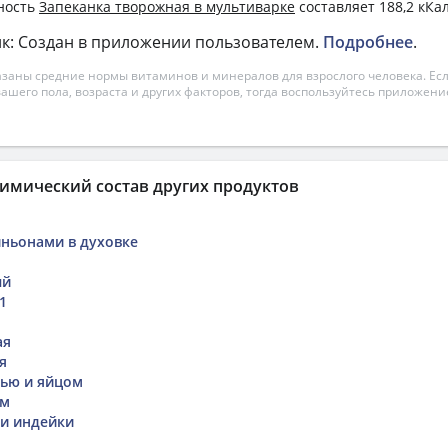
ность
Запеканка творожная в мультиварке
составляет 188,2 кКал
к: Создан в приложении пользователем.
Подробнее
.
азаны средние нормы витаминов и минералов для взрослого человека. Есл
вашего пола, возраста и других факторов, тогда воспользуйтесь приложен
имический состав других продуктов
ньонами в духовке
ый
1
ая
я
лью и яйцом
ом
ки индейки