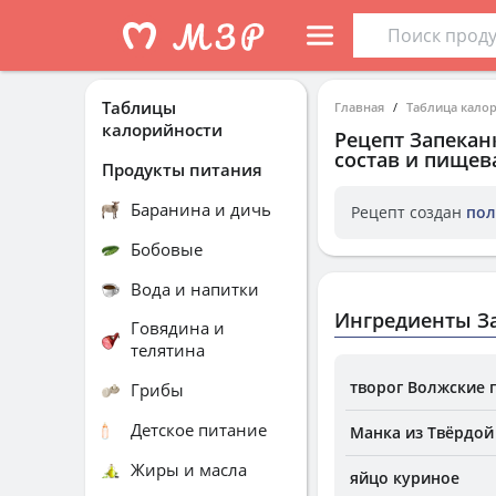
Таблицы
Главная
Таблица кало
калорийности
Рецепт
Запекан
состав и пищев
Продукты питания
Баранина и дичь
Рецепт создан
пол
Бобовые
Вода и напитки
Ингредиенты За
Говядина и
телятина
творог Волжские 
Грибы
Детское питание
Манка из Твёрдо
Жиры и масла
яйцо куриное