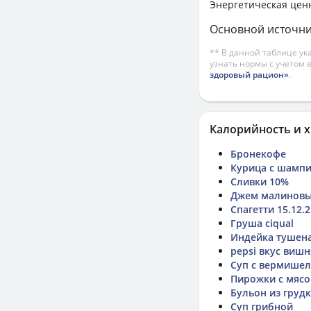
Энергетическая цен
Основной источни
** В данной таблице ук
узнать нормы с учетом 
здоровый рацион»
.
Калорийность и х
Бронекофе
Курица с шампи
Сливки 10%
Джем малинов
Спагетти 15.12.2
Груша ciqual
Индейка тушен
pepsi вкус вишн
Суп с вермише
Пирожки с мяс
Бульон из груд
Суп грибной