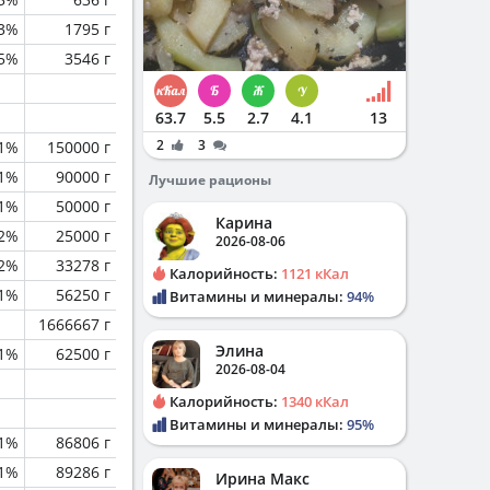
3%
1795 г
.5%
3546 г
63.7
5.5
2.7
4.1
13
2
3
.1%
150000 г
.1%
90000 г
Лучшие рационы
.1%
50000 г
Карина
.2%
25000 г
2026-08-06
.2%
33278 г
Калорийность:
1121 кКал
.1%
56250 г
Витамины и минералы:
94%
1666667 г
Элина
.1%
62500 г
2026-08-04
Калорийность:
1340 кКал
Витамины и минералы:
95%
.1%
86806 г
.1%
89286 г
Ирина Макс