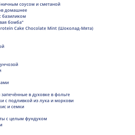
бничным соусом и сметаной
ов домашнее
с базиликом
вая бомба"
Protein Cake Chocolate Mint (Шоколад-Мята)
ой
фунчозой
и
рами
 запечённые в духовке в фольге
и с подливкой из лука и моркови
хис и семки
ты с целым фундуком
м