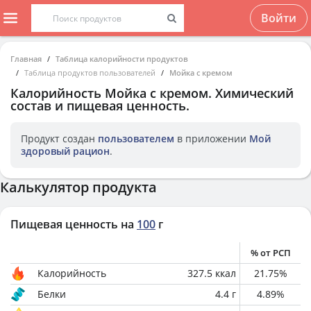
Войти
Главная
Таблица калорийности продуктов
Таблица продуктов пользователей
Мойка с кремом
Калорийность
Мойка с кремом
. Химический
состав и пищевая ценность.
Продукт создан
пользователем
в приложении
Мой
здоровый рацион
.
Калькулятор продукта
Пищевая ценность на
100
г
% от РСП
Калорийность
327.5
ккал
21.75
%
Белки
4.4
г
4.89
%