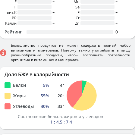
E
~
Mo
~
H
~
Se
~
вит.К
~
F
~
PP
~
Cr
~
Калий
~
Zn
~
Рейтинг
0
Большинство продуктов не может содержать полный набор
витаминов и минералов. Поэтому важно употреблять в пищу
разннообразные продукты, чтобы восполнять потребности
организма в витаминах и минералах.
Доля БЖУ в калорийности
Белки
5
%
4
г
Жиры
55
%
20
г
Углеводы
40
%
33
г
Соотношение белков, жиров и углеводов
1 : 4.5 : 7.4