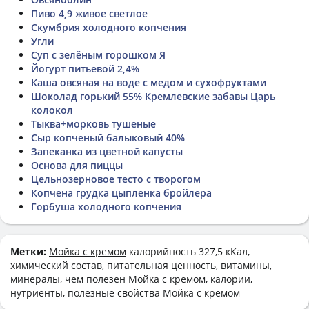
Пиво 4,9 живое светлое
Скумбрия холодного копчения
Угли
Суп с зелёным горошком Я
Йогурт питьевой 2,4%
Каша овсяная на воде с медом и сухофруктами
Шоколад горький 55% Кремлевские забавы Царь
колокол
Тыква+морковь тушеные
Сыр копченый балыковый 40%
Запеканка из цветной капусты
Основа для пиццы
Цельнозерновое тесто с творогом
Копчена грудка цыпленка бройлера
Горбуша холодного копчения
Метки:
Мойка с кремом
калорийность 327,5 кКал,
химический состав, питательная ценность, витамины,
минералы, чем полезен Мойка с кремом, калории,
нутриенты, полезные свойства Мойка с кремом