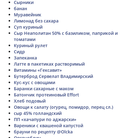
Сырники
банан
Муравейник
Лимонад без сахара
Суп куриный
Сыр Неаполитан 50% с базиликом, паприкой и
томатами
Куриный рулет
Сидр
Запеканка
Латте в пакетиках растворимый
Витамины «Гексавит»
Бутерброд Сервелат Владимирский
Кус-кус с овощами
Баранки сахарные с маком
Батончик протеиновый Effort
Хлеб подовый
Овощи к салату (огурец, помидор, перец сл.)
сыр 45% голландский
ПП «хачапури по аджарски»
Вареники с квашеной капустой
брауни по рецепту @Olcka
Овсяноблин