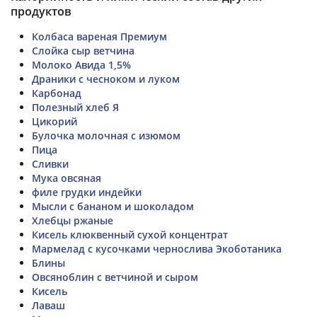
продуктов
Колбаса вареная Премиум
Слойка сыр ветчина
Молоко Авида 1,5%
Драники с чесноком и луком
Карбонад
Полезный хлеб Я
Цикорий
Булочка молочная с изюмом
Пица
Сливки
Мука овсяная
филе грудки индейки
Мысли с бананом и шоколадом
Хлебцы ржаные
Кисель клюквенный сухой концентрат
Мармелад с кусочками чернослива Экоботаника
Блины
Овсяноблин с ветчиной и сыром
Кисель
Лаваш