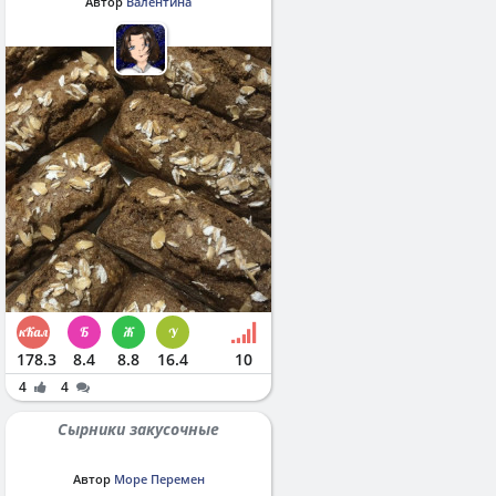
Автор
Валентина
178.3
8.4
8.8
16.4
10
4
4
Сырники закусочные
Автор
Море Перемен