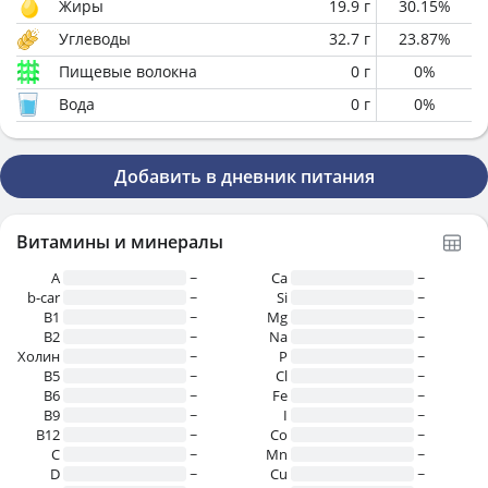
Жиры
19.9
г
30.15
%
Углеводы
32.7
г
23.87
%
Пищевые волокна
0
г
0
%
Вода
0
г
0
%
Добавить в дневник питания
Витамины и минералы
A
~
Ca
~
b-car
~
Si
~
В1
~
Mg
~
B2
~
Na
~
Холин
~
P
~
B5
~
Cl
~
B6
~
Fe
~
B9
~
I
~
B12
~
Co
~
C
~
Mn
~
D
~
Cu
~