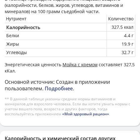
(калорийности, белков, жиров, углеводов, витаминов и
минералов) на
100 грамм
съедобной части.
Нутриент
Количество
Калорийность
327.5 ккал
Белки
4.4 г
Жиры
19.9 г
Углеводы
32.7 г
Энергетическая ценность
Мойка с кремом
составляет 327,5
кКал.
Основной источник: Создан в приложении
пользователем.
Подробнее
.
** В данной таблице указаны средние нормы витаминов и
минералов для взрослого человека. Если вы хотите узнать нормы с
учетом вашего пола, возраста и других факторов, тогда
воспользуйтесь приложением
«Мой здоровый рацион»
.
Калорийность и химический состав других