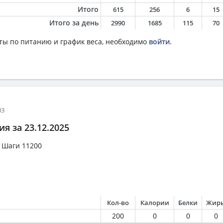
Итого
615
256
6
15
Итого за день
2990
1685
115
70
ты по питанию и график веса, необходимо
войти
.
03
я за 23.12.2025
ний вес 69.9 Шаги 1
Кол-во
Калории
Белки
Жир
200
0
0
0