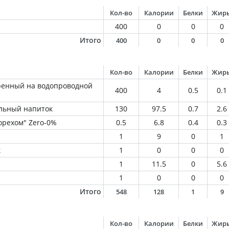
Кол-во
Калории
Белки
Жир
400
0
0
0
Итого
400
0
0
0
Кол-во
Калории
Белки
Жир
ренный на водопроводной
400
4
0.5
0.1
льный напиток
130
97.5
0.7
2.6
орехом" Zero-0%
0.5
6.8
0.4
0.3
1
9
0
1
к
1
0
0
0
1
11.5
0
5.6
1
0
0
0
Итого
548
128
1
9
Кол-во
Калории
Белки
Жир