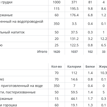
 грудки
1000
371
81
4
115
195.5
9.8
8.6
 ржаные
60
176.4
6.8
1.2
ренный на водопроводной
350
3.5
0.4
0.1
льный напиток
50
37.5
0.3
1
20
131.2
3.2
12.2
oo
25
122.5
0.8
6.5
Итого
1620
1037
102
33
Кол-во
Калории
Белки
Жир
70
112
1.4
10.3
ие)
70
14.6
0.8
0.1
 приготовленный на воде
350
7
0.4
0
ти, пастеризованные
50
59.5
1.4
5
 ржаные
15
44.1
1.7
0.3
 и горошка
60
19.1
1.3
0.1