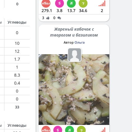
0
279.1
3.8
13.7
34.6
2
3
0
ы
Углеводы
Жареный кабачок с
0
творогом и базиликом
Автор
Ольга
10
12
1.7
1
8.3
0.4
0
0
33
ы
Углеводы