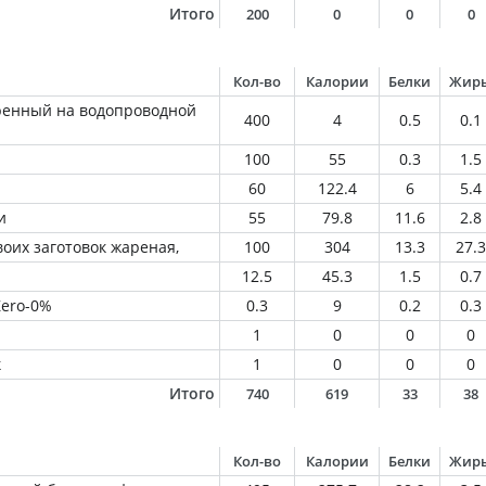
Итого
200
0
0
0
Кол-во
Калории
Белки
Жир
ренный на водопроводной
400
4
0.5
0.1
100
55
0.3
1.5
60
122.4
6
5.4
и
55
79.8
11.6
2.8
воих заготовок жареная,
100
304
13.3
27.3
12.5
45.3
1.5
0.7
Zero-0%
0.3
9
0.2
0.3
1
0
0
0
к
1
0
0
0
Итого
740
619
33
38
Кол-во
Калории
Белки
Жир