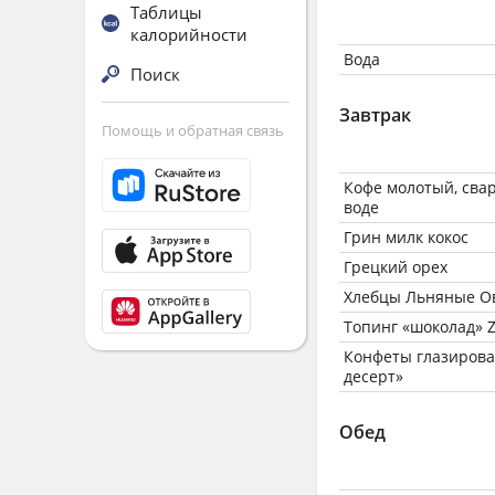
Таблицы
калорийности
Вода
Поиск
Завтрак
Помощь и обратная связь
Кофе молотый, сва
воде
Грин милк кокос
Грецкий орех
Хлебцы Льняные 
Топинг «шоколад» 
Конфеты глазиров
десерт»
Обед