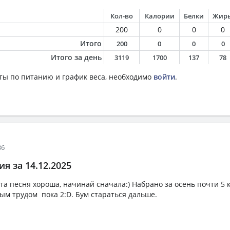
Кол-во
Калории
Белки
Жир
200
0
0
0
Итого
200
0
0
0
Итого за день
3119
1700
137
78
ты по питанию и график веса, необходимо
войти
.
36
я за 14.12.2025
та песня хороша, начинай сначала:) Набрано за осень почти 5 к
м трудом пока 2:D. Бум стараться дальше.