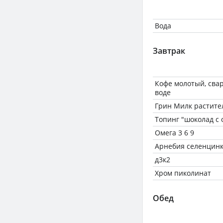
Вода
Завтрак
Кофе молотый, сва
воде
Грин Милк растите
Топинг "шоколад с 
Омега 3 6 9
Арнебия селенцин
д3к2
Хром пиколинат
Обед