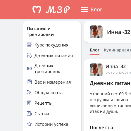
Блог
Питание и
Инна -32
тренировки
Курс похудения
Блог
Кулинарная 
Дневник питания
Дневник
Инна -32
тренировок
25.12.2025 21:
Вес и измерения
Дневник питани
Общая лента
Утренний вес 69.9 
петрушка и шпинат 
Рецепты
выписанным топпинг
итак ни души.
Статьи
Истории успеха
После сна