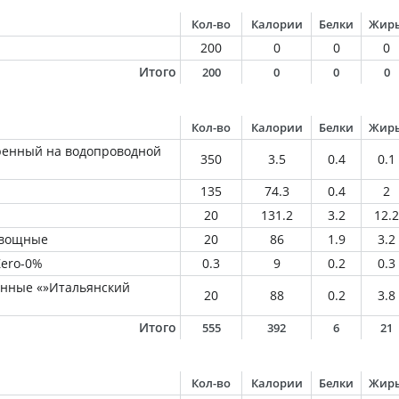
Кол-во
Калории
Белки
Жир
200
0
0
0
Итого
200
0
0
0
Кол-во
Калории
Белки
Жир
ренный на водопроводной
350
3.5
0.4
0.1
135
74.3
0.4
2
20
131.2
3.2
12.2
Овощные
20
86
1.9
3.2
Zero-0%
0.3
9
0.2
0.3
анные «»Итальянский
20
88
0.2
3.8
Итого
555
392
6
21
Кол-во
Калории
Белки
Жир