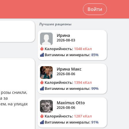
Войти
Лучшие рационы
Ирина
2026-08-03
Калорийность:
1048 кКал
Витамины и минералы:
85%
Ирина Макс
2026-08-06
Калорийность:
1394 кКал
Витамины и минералы:
99%
 розы сникли,
а за
Maximus Otto
ем, на улицах
2026-08-06
Калорийность:
1287 кКал
Витамины и минералы:
91%