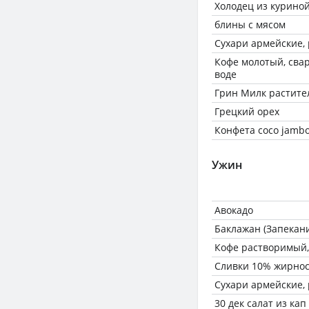
Холодец из куриной
блины с мясом
Сухари армейские,
Кофе молотый, сва
воде
Грин Милк растите
Грецкий орех
Конфета coco jamb
Ужин
Авокадо
Баклажан (Запекан
Кофе растворимый,
Сливки 10% жирнос
Сухари армейские,
30 дек салат из кап