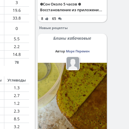
3
❄️Сон Около 5 часов ❄️
Восстановление из приложени...
19.6
33.8
8
65
Новые рецепты
0
Блины кабачковые
5.5
2.2
Автор
Море Перемен
14.8
78
ы
Углеводы
1.3
2.7
1.2
2.3
8.5
3.2