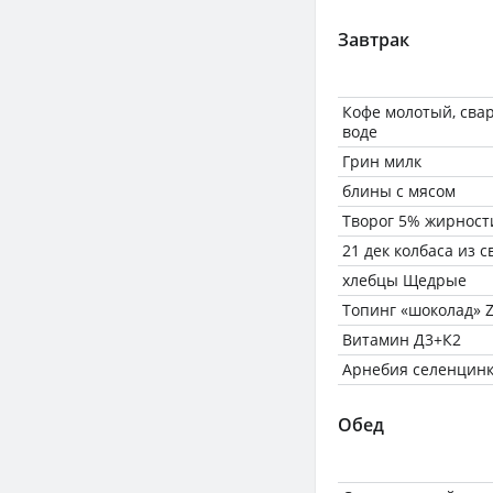
Завтрак
Кофе молотый, сва
воде
Грин милк
блины с мясом
Творог 5% жирност
21 дек колбаса из с
хлебцы Щедрые
Топинг «шоколад» 
Витамин Д3+К2
Арнебия селенцин
Обед