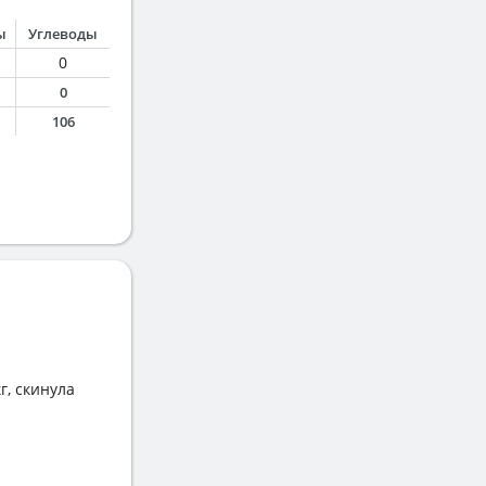
ы
Углеводы
0
0
106
г, скинула