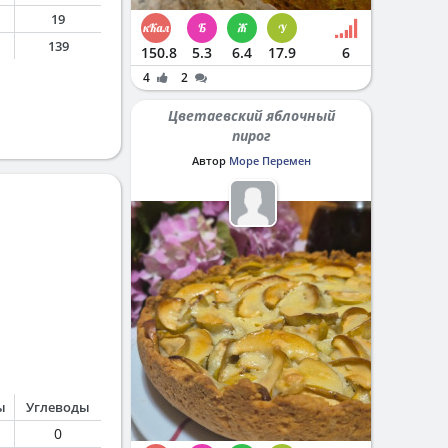
19
139
150.8
5.3
6.4
17.9
6
4
2
Цветаевский яблочный
пирог
Автор
Море Перемен
1200
ы
Углеводы
0