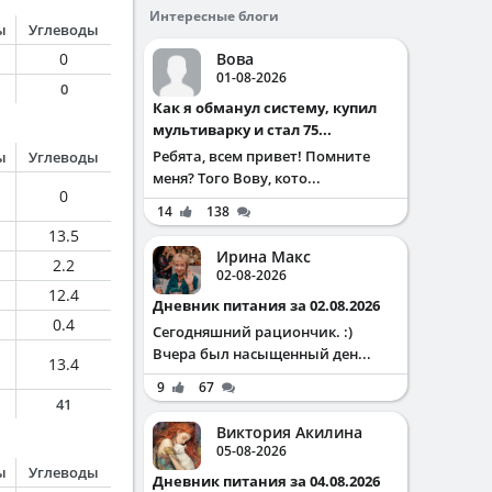
Интересные блоги
ы
Углеводы
0
Вова
01-08-2026
0
Как я обманул систему, купил
мультиварку и стал 75...
Ребята, всем привет! Помните
ы
Углеводы
меня? Того Вову, кото...
0
14
138
13.5
Ирина Макс
2.2
02-08-2026
12.4
Дневник питания за 02.08.2026
0.4
Сегодняшний рациончик. :)
Вчера был насыщенный ден...
13.4
9
67
41
Виктория Акилина
05-08-2026
ы
Углеводы
Дневник питания за 04.08.2026