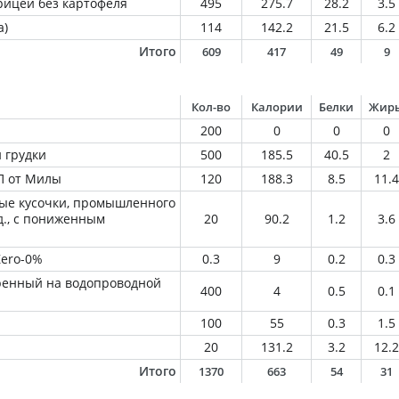
рицей без картофеля
495
275.7
28.2
3.5
а)
114
142.2
21.5
6.2
Итого
609
417
49
9
Кол-во
Калории
Белки
Жир
200
0
0
0
 грудки
500
185.5
40.5
2
ПП от Милы
120
188.3
8.5
11.4
ые кусочки, промышленного
д., с пониженным
20
90.2
1.2
3.6
Zero-0%
0.3
9
0.2
0.3
ренный на водопроводной
400
4
0.5
0.1
100
55
0.3
1.5
20
131.2
3.2
12.2
Итого
1370
663
54
31