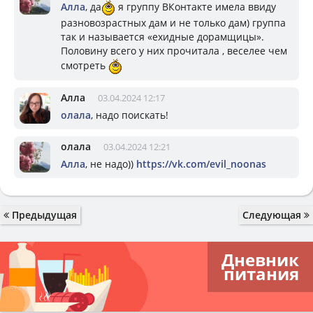
Алла
, да
я группу ВКонтакте имела ввиду
разновозрастных дам и не только дам) группа
так и называется «ехидные дорамщицы».
Половину всего у них прочитала , веселее чем
смотреть
Алла
03.04.2024 12:17
олала
, надо поискать!
олала
03.04.2024 12:21
Алла
, не надо))
https://vk.com/evil_noonas
Предыдущая
Следующая
Дневник
питания