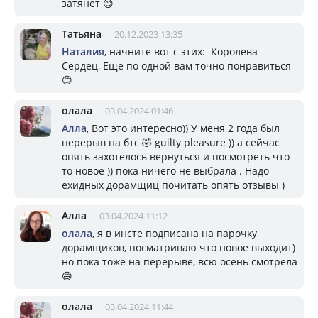
затянет 😊
Татьяна
20.12.2023 13:35
Наталия
, начните вот с этих: Королева
Сердец, Еще по одной вам точно понравиться
😊
олала
03.04.2024 01:46
Алла
, Вот это интересно)) У меня 2 года был
перерыв на бтс 🤣 guilty pleasure )) а сейчас
опять захотелось вернуться и посмотреть что-
то новое )) пока ничего не выбрала . Надо
ехидных дорамщиц почитать опять отзывы )
Алла
03.04.2024 11:12
олала
, я в инсте подписана на парочку
дорамщиков, посматриваю что новое выходит)
но пока тоже на перерыве, всю осень смотрела
😅
олала
03.04.2024 11:44