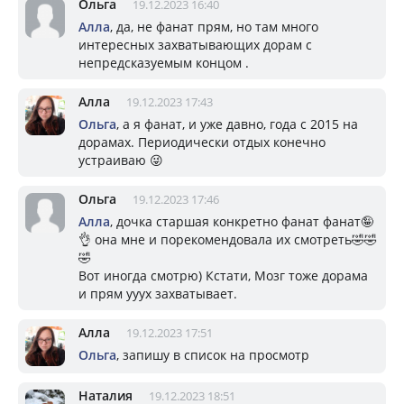
Ольга
19.12.2023 16:40
Алла
, да, не фанат прям, но там много
интересных захватывающих дорам с
непредсказуемым концом .
Алла
19.12.2023 17:43
Ольга
, а я фанат, и уже давно, года с 2015 на
дорамах. Периодически отдых конечно
устраиваю 😜
Ольга
19.12.2023 17:46
Алла
, дочка старшая конкретно фанат фанат🤪
👌 она мне и порекомендовала их смотреть🤣🤣
🤣
Вот иногда смотрю) Кстати, Мозг тоже дорама
и прям ууух захватывает.
Алла
19.12.2023 17:51
Ольга
, запишу в список на просмотр
Наталия
19.12.2023 18:51