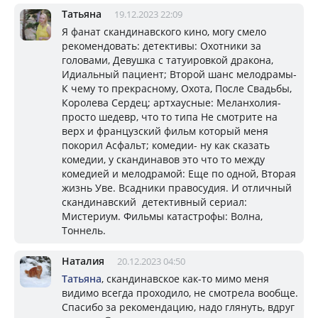
Татьяна
19.12.2023 22:09
Я фанат скандинавского кино, могу смело
рекомендовать: детективы: Охотники за
головами, Девушка с татуировкой дракона,
Идиальный пациент; Второй шанс мелодрамы-
К чему то прекрасному, Охота, После Свадьбы,
Королева Сердец; артхаусные: Меланхолия-
просто шедевр, что то типа Не смотрите на
верх и французский фильм который меня
покорил Асфальт; комедии- ну как сказать
комедии, у скандинавов это что то между
комедией и мелодрамой: Еще по одной, Вторая
жизнь Уве. Всадники правосудия. И отличный
скандинавский детективный сериал:
Мистериум. Фильмы катастрофы: Волна,
Тоннель.
Наталия
20.12.2023 04:50
Татьяна
, скандинавское как-то мимо меня
видимо всегда проходило, не смотрела вообще.
Спасибо за рекомендацию, надо глянуть, вдруг