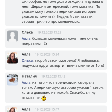
философия, но тоже долго отходила и думала о
нем. Шершни интересный, тоже мистика. По
ужасам могу только американская история
ужасов вспомнить). Блудный сын, кстати,
сериал-триллер про маньячелло.
Олька
19.12.2023 15:23
Алла
, большая маленькая ложь - мне очень
понравился 👍
Алла
19.12.2023 15:34
Олька
, второй сезон смотрели? Я побоялась,
подумала вдруг испортит впечатление от 1ого)
Наталия
19.12.2023 15:42
Алла
, из того, что перечислили, смотрела
только Американскую историю ужасов 1 сезон,
кстати довольно неплохой. Спасибо, гляну
остальные
Алла
19.12.2023 15:47