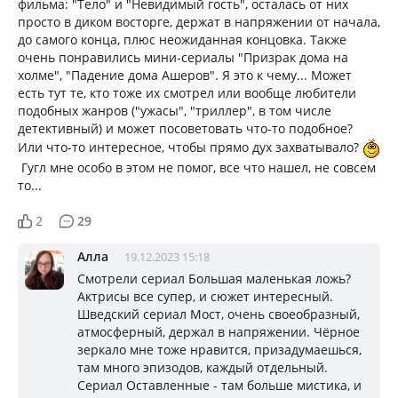
фильма: "Тело" и "Невидимый гость", осталась от них
просто в диком восторге, держат в напряжении от начала,
до самого конца, плюс неожиданная концовка. Также
очень понравились мини-сериалы "Призрак дома на
холме", "Падение дома Ашеров". Я это к чему... Может
есть тут те, кто тоже их смотрел или вообще любители
подобных жанров ("ужасы", "триллер", в том числе
детективный) и может посоветовать что-то подобное?
Или что-то интересное, чтобы прямо дух захватывало?
Гугл мне особо в этом не помог, все что нашел, не совсем
то...
2
29
Алла
19.12.2023 15:18
Смотрели сериал Большая маленькая ложь?
Актрисы все супер, и сюжет интересный.
Шведский сериал Мост, очень своеобразный,
атмосферный, держал в напряжении. Чёрное
зеркало мне тоже нравится, призадумаешься,
там много эпизодов, каждый отдельный.
Сериал Оставленные - там больше мистика, и