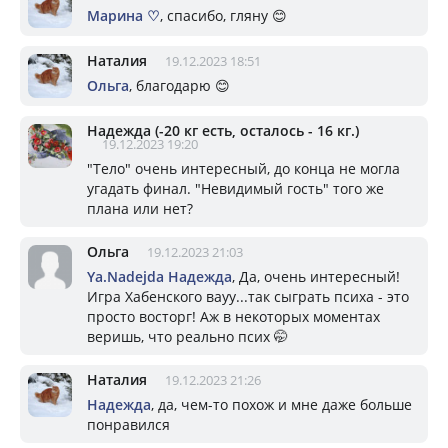
Марина ♡
, спасибо, гляну 😊
Наталия
19.12.2023 18:51
Ольга
, благодарю 😊
Надежда (-20 кг есть, осталось - 16 кг.)
19.12.2023 19:20
"Тело" очень интересный, до конца не могла
угадать финал. "Невидимый гость" того же
плана или нет?
Ольга
19.12.2023 21:03
Ya.Nadejda Надежда
, Да, очень интересный!
Игра Хабенского вауу...так сыграть психа - это
просто восторг! Аж в некоторых моментах
веришь, что реально псих 🤭
Наталия
19.12.2023 21:26
Надежда
, да, чем-то похож и мне даже больше
понравился