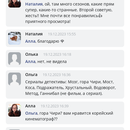
Наталия
, ой, там много сезонов, какие прям
супер, какие-то странные. Второй советую,
жесть!! Мне почти все понравились👍
приятного просмотра!
Наталия
19.12.2023 15:55
Алла
, благодарю 🌹
Олька
19.12.2023 16:18
Алла
, нет, не видела
Ольга
19.12.2023 16:36
Сериалы детективы: Мозг, гора Чири, Мост,
Коса, Подражатель, Хрустальный, Водоворот,
Метод, Ганнибал (не фильм, а сериал).
Алла
19.12.2023 16:39
Ольга
, гора Чири? вам нравится корейский
кинематограф??