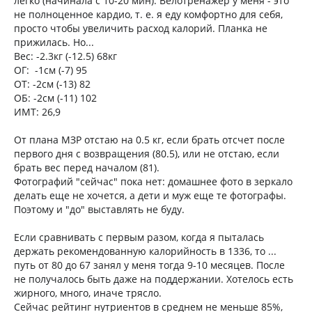
легко (начинала с 10-20 мин). Велотренажер у меня - это
не полноценное кардио, т. е. я еду комфортно для себя,
просто чтобы увеличить расход калорий. Планка не
прижилась. Но...
Вес: -2.3кг (-12.5) 68кг
ОГ: -1см (-7) 95
ОТ: -2см (-13) 82
ОБ: -2см (-11) 102
ИМТ: 26,9
От плана МЗР отстаю на 0.5 кг, если брать отсчет после
первого дня с возвращения (80.5), или не отстаю, если
брать вес перед началом (81).
Фотографий "сейчас" пока нет: домашнее фото в зеркало
делать еще не хочется, а дети и муж еще те фотографы.
Поэтому и "до" выставлять не буду.
Если сравнивать с первым разом, когда я пыталась
держать рекомендованную калорийность в 1336, то ...
путь от 80 до 67 занял у меня тогда 9-10 месяцев. После
не получалось быть даже на поддержании. Хотелось есть
жирного, много, иначе трясло.
Сейчас рейтинг нутриентов в среднем не меньше 85%,