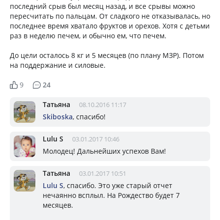
последний срыв был месяц назад, и все срывы можно
пересчитать по пальцам. От сладкого не отказывалась, но
последнее время хватало фруктов и орехов. Хотя с детьми
раз в неделю печем, и обычно ем, что печем.
До цели осталось 8 кг и 5 месяцев (по плану МЗР). Потом
на поддержание и силовые.
9
24
Татьяна
08.10.2016 11:17
Skiboska
, спасибо!
Lulu S
03.01.2017 10:46
Молодец! Дальнейших успехов Вам!
Татьяна
03.01.2017 10:51
Lulu S
, спасибо. Это уже старый отчет
нечаянно всплыл. На Рождество будет 7
месяцев.