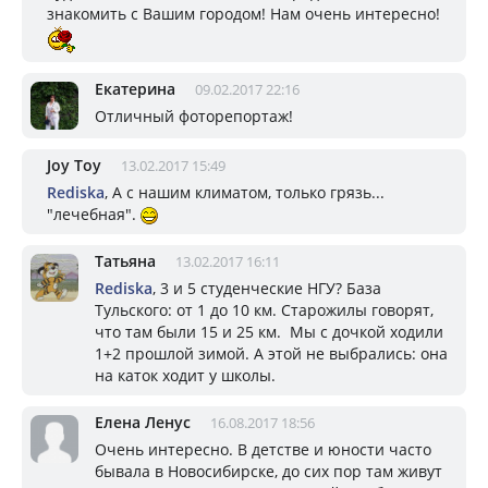
знакомить с Вашим городом! Нам очень интересно!
Екатерина
09.02.2017 22:16
Отличный фоторепортаж!
Joy Toy
13.02.2017 15:49
Rediska
, А с нашим климатом, только грязь...
"лечебная".
Татьяна
13.02.2017 16:11
Rediska
, 3 и 5 студенческие НГУ? База
Тульского: от 1 до 10 км. Старожилы говорят,
что там были 15 и 25 км. Мы с дочкой ходили
1+2 прошлой зимой. А этой не выбрались: она
на каток ходит у школы.
Елена Ленус
16.08.2017 18:56
Очень интересно. В детстве и юности часто
бывала в Новосибирске, до сих пор там живут