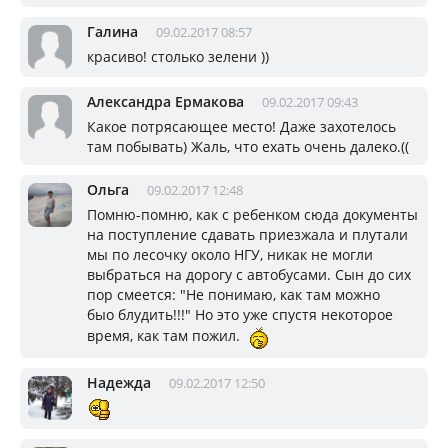
Галина
09.02.2017 08:57
красиво! столько зелени ))
Александра Ермакова
09.02.2017 09:43
Какое потрясающее место! Даже захотелось
там побывать) Жаль, что ехать очень далеко.((
Ольга
09.02.2017 12:48
Помню-помню, как с ребенком сюда документы
на поступление сдавать приезжала и плутали
мы по лесочку около НГУ, никак не могли
выбраться на дорогу с автобусами. Сын до сих
пор смеется: "Не понимаю, как там можно
быо блудить!!!" Но это уже спустя некоторое
время, как там пожил.
Надежда
09.02.2017 12:50