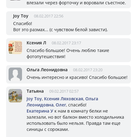
влезали через форточку и воровали съестное.
Joy Toy
08.02.2017 22:56
Спасибо!
Вот это размах... (с чувством белой зависти).
Ксения Л
08.02.2017 23:17
Спасибо большое! Очень люблю такие
фотопутешествия!
Ольга Леонидовна
08.02.2017 23:20
Очень интересно и красиво! Спасибо большое!
Татьяна
09.02.2017 02:57
Joy Toy
,
Ксения Ляховская
,
Ольга
Леонидовна
,
Олег
, спасибо!
Екатерина У
к нам в комнату белки не
залезали, но вот балкон вместо холодильника
использовать было нельзя. Правда там еще
синицы с сороками.