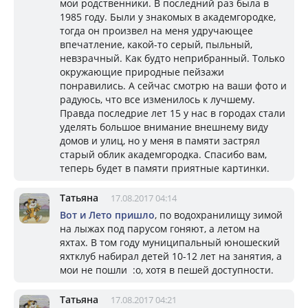
мои родственники. В последний раз была в
1985 году. Были у знакомых в академгородке,
тогда он произвел на меня удручающее
впечатление, какой-то серый, пыльный,
невзрачный. Как будто неприбранный. Только
окружающие природные пейзажи
понравились. А сейчас смотрю на ваши фото и
радуюсь, что все изменилось к лучшему.
Правда последрие лет 15 у нас в городах стали
уделять большое внимание внешнему виду
домов и улиц, но у меня в памяти застрял
старый облик академгородка. Спасибо вам,
теперь будет в памяти приятные картинки.
Татьяна
17.08.2017 04:14
Вот и Лето пришло
, по водохранилищу зимой
на лыжах под парусом гоняют, а летом на
яхтах. В том году муниципальный юношеский
яхтклуб набирал детей 10-12 лет на занятия, а
мои не пошли :o, хотя в пешей доступности.
Татьяна
17.08.2017 04:21