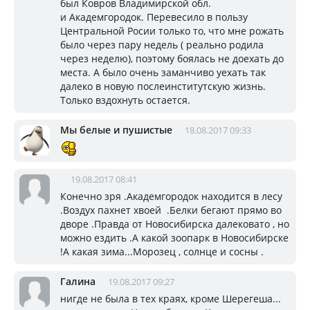
был Ковров Владимирской обл.
и Академгородок. Перевесило в пользу
Центральной Росии только то, что мне рожать
было через пару недель ( реально родила
через неделю), поэтому боялась не доехать до
места. А было очень заманчиво уехать так
далеко в новую послеинститутскую жизнь.
Только вздохнуть остается.
Мы белые и пушистые
18.08.2017 09:33
19.08.2017 08:41
Конечно зря .Академгородок находится в лесу
.Воздух пахнет хвоей .Белки бегают прямо во
дворе .Правда от Новосибирска далековато , но
можно ездить .А какой зоопарк в Новосибирске
!А какая зима...Морозец , солнце и сосны .
Галина
19.08.2017 09:27
нигде не была в тех краях, кроме Шерегеша...