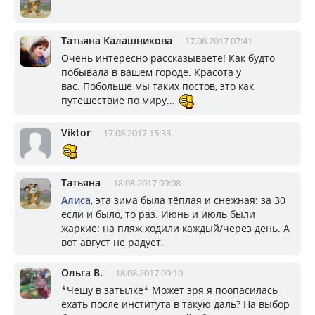
Татьяна Калашникова
17.08.2017 07:41
Очень интересно рассказываете! Как будто
побывала в вашем городе. Красота у
вас. Побольше мы таких постов, это как
путешествие по миру...
Viktor
17.08.2017 15:33
Татьяна
18.08.2017 09:08
Алиса
, эта зима была тёплая и снежная: за 30
если и было, то раз. Июнь и июль были
жаркие: на пляж ходили каждый/через день. А
вот август не радует.
Ольга В.
18.08.2017 09:10
*Чешу в затылке* Может зря я поопасилась
ехать после института в такую даль? На выбор