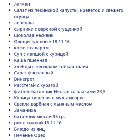
лагман
Салат из пекинской капусты, креветок и свежего
огурца
лепешка
сырники с вареной сгущенкой
шоколад несквик
Овощи тушеные 18.11.16
кофе с сахаром
Суп с лапшой с курицей
Каша пшенная
хлебцы с чесноком тонкая талия
Салат фасолевый
Винегрет
Расстегай с курагой
фитнес батончик Нестле со злаками 23,5
Курица тушеная в мультиварке
Свекла варёная с льняным маслом
Заманиха
батончик мюсли 35 гр.
рис с тыквой 18.11.16
Блюдо из яиц
Печенье Орео