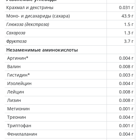
Крахмал и декстрины
0.031 г
Моно- и дисахариды (сахара)
43.9 г
Глюкоза (декстроза)
1.5 г
Сахароза
1.3 г
Фруктоза
3.7 г
Незаменимые аминокислоты
Аргинин*
0.004 г
Валин
0.008 г
Гистидин*
0.003 г
Изолейцин
0.004 г
Лейцин
0.008 г
Лизин
0.008 г
Метионин
0.001 г
Треонин
0.004 г
Триптофан
0.001 г
Фенилаланин
0.004 г