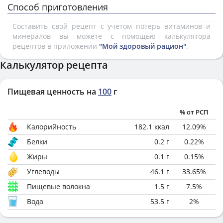
Способ приготовления
Составить свой рецепт с учетом потерь витаминов и
минералов вы можете с помощью калькулятора
рецептов в приложении
"Мой здоровый рацион"
.
Калькулятор рецепта
Пищевая ценность на
100
г
% от РСП
Калорийность
182.1
ккал
12.09
%
Белки
0.2
г
0.22
%
Жиры
0.1
г
0.15
%
Углеводы
46.1
г
33.65
%
Пищевые волокна
1.5
г
7.5
%
Вода
53.5
г
2
%