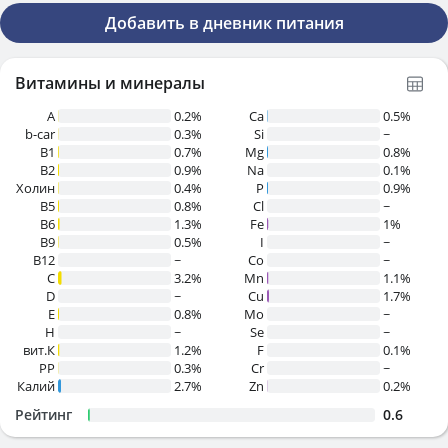
Добавить в дневник питания
Витамины и минералы
A
0.2%
Ca
0.5%
b-car
0.3%
Si
~
В1
0.7%
Mg
0.8%
B2
0.9%
Na
0.1%
Холин
0.4%
P
0.9%
B5
0.8%
Cl
~
B6
1.3%
Fe
1%
B9
0.5%
I
~
B12
~
Co
~
C
3.2%
Mn
1.1%
D
~
Cu
1.7%
E
0.8%
Mo
~
H
~
Se
~
вит.К
1.2%
F
0.1%
PP
0.3%
Cr
~
Калий
2.7%
Zn
0.2%
Рейтинг
0.6