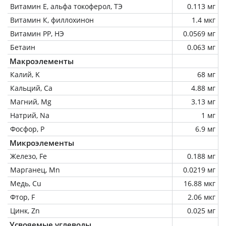
Витамин Е, альфа токоферол, ТЭ
0.113 мг
Витамин К, филлохинон
1.4 мкг
Витамин РР, НЭ
0.0569 мг
Бетаин
0.063 мг
Макроэлементы
Калий, K
68 мг
Кальций, Ca
4.88 мг
Магний, Mg
3.13 мг
Натрий, Na
1 мг
Фосфор, P
6.9 мг
Микроэлементы
Железо, Fe
0.188 мг
Марганец, Mn
0.0219 мг
Медь, Cu
16.88 мкг
Фтор, F
2.06 мкг
Цинк, Zn
0.025 мг
Усвояемые углеводы