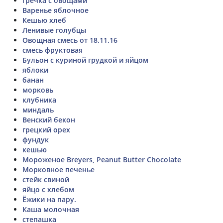
гречка с овощами
Варенье яблочное
Кешью хлеб
Ленивые голубцы
Овощная смесь от 18.11.16
смесь фруктовая
Бульон с куриной грудкой и яйцом
яблоки
банан
морковь
клубника
миндаль
Венский бекон
грецкий орех
фундук
кешью
Мороженое Breyers, Peanut Butter Chocolate
Морковное печенье
стейк свиной
яйцо с хлебом
Ёжики на пару.
Каша молочная
степашка