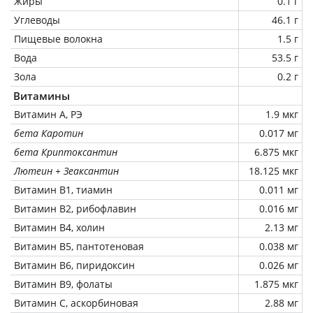
Жиры
0.1 г
Углеводы
46.1 г
Пищевые волокна
1.5 г
Вода
53.5 г
Зола
0.2 г
Витамины
Витамин А, РЭ
1.9 мкг
бета Каротин
0.017 мг
бета Криптоксантин
6.875 мкг
Лютеин + Зеаксантин
18.125 мкг
Витамин В1, тиамин
0.011 мг
Витамин В2, рибофлавин
0.016 мг
Витамин В4, холин
2.13 мг
Витамин В5, пантотеновая
0.038 мг
Витамин В6, пиридоксин
0.026 мг
Витамин В9, фолаты
1.875 мкг
Витамин C, аскорбиновая
2.88 мг