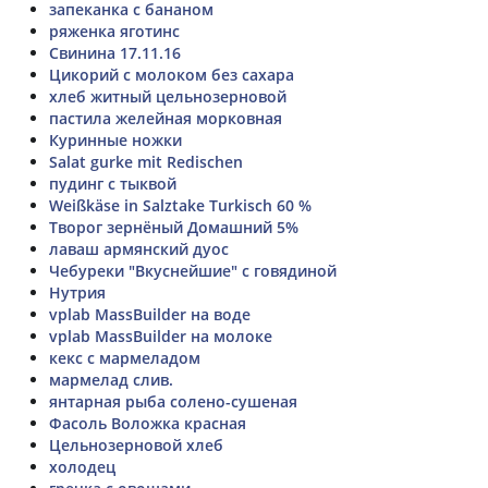
запеканка с бананом
ряженка яготинс
Свинина 17.11.16
Цикорий с молоком без сахара
хлеб житный цельнозерновой
пастила желейная морковная
Куринные ножки
Salat gurke mit Redischen
пудинг с тыквой
Weißkäse in Salztake Turkisch 60 %
Творог зернёный Домашний 5%
лаваш армянский дуос
Чебуреки "Вкуснейшие" с говядиной
Нутрия
vplab MassBuilder на воде
vplab MassBuilder на молоке
кекс с мармеладом
мармелад слив.
янтарная рыба солено-сушеная
Фасоль Воложка красная
Цельнозерновой хлеб
холодец