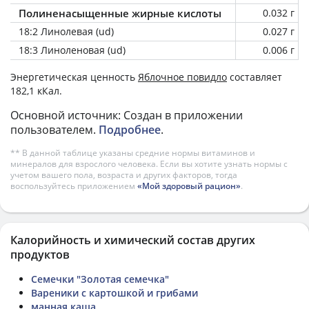
Полиненасыщенные жирные кислоты
0.032 г
18:2 Линолевая (ud)
0.027 г
18:3 Линоленовая (ud)
0.006 г
Энергетическая ценность
Яблочное повидло
составляет
182,1 кКал.
Основной источник: Создан в приложении
пользователем.
Подробнее
.
** В данной таблице указаны средние нормы витаминов и
минералов для взрослого человека. Если вы хотите узнать нормы с
учетом вашего пола, возраста и других факторов, тогда
воспользуйтесь приложением
«Мой здоровый рацион»
.
Калорийность и химический состав других
продуктов
Семечки "Золотая семечка"
Вареники с картошкой и грибами
манная каша