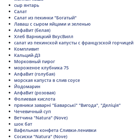
сыр янтарь
Салат
Салат из пекинки "Богатый"
Лаваш с сыром яйцами и зеленью
АлфаВит (белая)
Хлеб Варницкий ВкусВилл
салат из пекинской капусты с французской горчицей
Компливит
Кальций-Д3
Морковный пирог
мороженое клубника 75
АлфаВит (голубая)
морская капуста в слив соусе
Йодомарин
АлфаВит (розовая)
Фолиевая кислота
пряники заварні "Баварські" "Вигода", "Деліція"
Чечевичный суп
Ветчина "Natura" (Nove)
шок бат
Вафельная конфета Сливки-ленивки
Сосиски "Natura" (Nove)