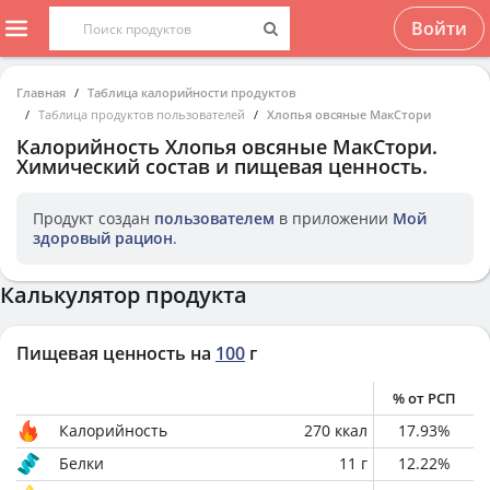
Войти
Главная
Таблица калорийности продуктов
Таблица продуктов пользователей
Хлопья овсяные МакСтори
Калорийность
Хлопья овсяные МакСтори
.
Химический состав и пищевая ценность.
Продукт создан
пользователем
в приложении
Мой
здоровый рацион
.
Калькулятор продукта
Пищевая ценность на
100
г
% от РСП
Калорийность
270
ккал
17.93
%
Белки
11
г
12.22
%