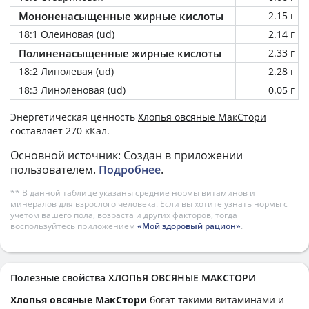
Мононенасыщенные жирные кислоты
2.15 г
18:1 Олеиновая (ud)
2.14 г
Полиненасыщенные жирные кислоты
2.33 г
18:2 Линолевая (ud)
2.28 г
18:3 Линоленовая (ud)
0.05 г
Энергетическая ценность
Хлопья овсяные МакСтори
составляет 270 кКал.
Основной источник: Создан в приложении
пользователем.
Подробнее
.
** В данной таблице указаны средние нормы витаминов и
минералов для взрослого человека. Если вы хотите узнать нормы с
учетом вашего пола, возраста и других факторов, тогда
воспользуйтесь приложением
«Мой здоровый рацион»
.
Полезные свойства ХЛОПЬЯ ОВСЯНЫЕ МАКСТОРИ
Хлопья овсяные МакСтори
богат такими витаминами и