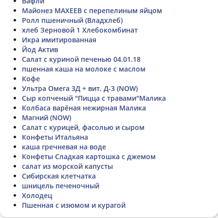
Вафли
Майонез МАХЕЕВ с перепелиным яйцом
Ролл пшеничный (Владхлеб)
хлеб Зерновой 1 Хлебокомбинат
Икра имитированная
Йод Актив
Салат с куриной печенью 04.01.18
пшенная каша на молоке с маслом
Кофе
Ультра Омега 3Д + вит. Д-3 (NOW)
Сыр копченый "Пицца с травами"Малика
Колбаса варёная нежирная Малика
Магний (NOW)
Салат с курицей, фасолью и сыром
Конфеты Итальяна
каша гречневая на воде
Конфеты Сладкая картошка с джемом
салат из морской капусты
Сибирская клетчатка
шницель печеночный
Холодец
Пшенная с изюмом и курагой