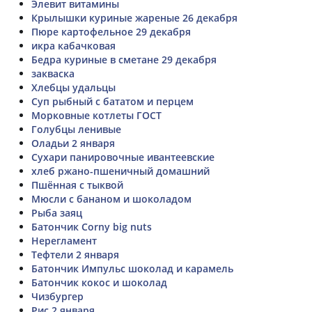
Элевит витамины
Крылышки куриные жареные 26 декабря
Пюре картофельное 29 декабря
икра кабачковая
Бедра куриные в сметане 29 декабря
закваска
Хлебцы удальцы
Суп рыбный с бататом и перцем
Морковные котлеты ГОСТ
Голубцы ленивые
Оладьи 2 января
Сухари панировочные ивантеевские
хлеб ржано-пшеничный домашний
Пшённая с тыквой
Мюсли с бананом и шоколадом
Рыба заяц
Батончик Corny big nuts
Нерегламент
Тефтели 2 января
Батончик Импульс шоколад и карамель
Батончик кокос и шоколад
Чизбургер
Рис 2 января