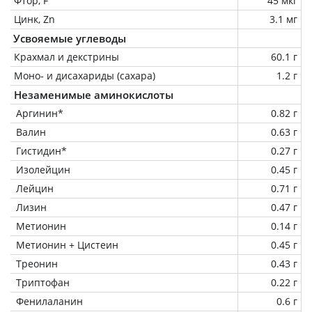
Фтор, F
45 мкг
Цинк, Zn
3.1 мг
Усвояемые углеводы
Крахмал и декстрины
60.1 г
Моно- и дисахариды (сахара)
1.2 г
Незаменимые аминокислоты
Аргинин*
0.82 г
Валин
0.63 г
Гистидин*
0.27 г
Изолейцин
0.45 г
Лейцин
0.71 г
Лизин
0.47 г
Метионин
0.14 г
Метионин + Цистеин
0.45 г
Треонин
0.43 г
Триптофан
0.22 г
Фенилаланин
0.6 г