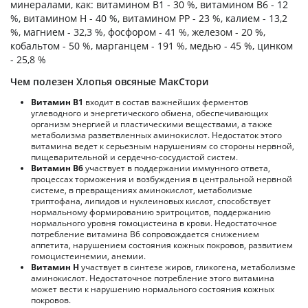
минералами, как: витамином B1 - 30 %, витамином B6 - 12
%, витамином H - 40 %, витамином PP - 23 %, калием - 13,2
%, магнием - 32,3 %, фосфором - 41 %, железом - 20 %,
кобальтом - 50 %, марганцем - 191 %, медью - 45 %, цинком
- 25,8 %
Чем полезен Хлопья овсяные МакСтори
Витамин В1
входит в состав важнейших ферментов
углеводного и энергетического обмена, обеспечивающих
организм энергией и пластическими веществами, а также
метаболизма разветвленных аминокислот. Недостаток этого
витамина ведет к серьезным нарушениям со стороны нервной,
пищеварительной и сердечно-сосудистой систем.
Витамин В6
участвует в поддержании иммунного ответа,
процессах торможения и возбуждения в центральной нервной
системе, в превращениях аминокислот, метаболизме
триптофана, липидов и нуклеиновых кислот, способствует
нормальному формированию эритроцитов, поддержанию
нормального уровня гомоцистеина в крови. Недостаточное
потребление витамина В6 сопровождается снижением
аппетита, нарушением состояния кожных покровов, развитием
гомоцистеинемии, анемии.
Витамин Н
участвует в синтезе жиров, гликогена, метаболизме
аминокислот. Недостаточное потребление этого витамина
может вести к нарушению нормального состояния кожных
покровов.