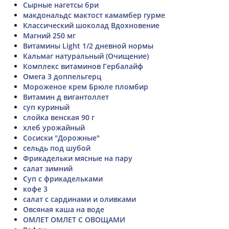
Сырные нагетсы бри
макдональдс мактост камамбер гурме
Классический шоколад Вдохновение
Магний 250 мг
Витамины Light 1/2 дневной нормы
Кальмаг натуральный (Очищение)
Комплекс витаминов Гербалайф
Омега 3 доппельгерц
Мороженое крем Брюле пломбир
Витамин д вигантоллет
суп куриный
слойка венская 90 г
хлеб урожайный
Сосиски "Дорожные"
сельдь под шубой
Фрикадельки мясные на пару
салат зимний
Суп с фрикадельками
кофе 3
салат с сардинами и оливками
Овсяная каша на воде
ОМЛЕТ ОМЛЕТ С ОВОЩАМИ