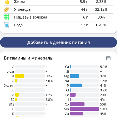
Жиры
5.5
г
8.33
%
Углеводы
44
г
32.12
%
Пищевые волокна
6
г
30
%
Вода
12
г
0.45
%
Добавить в дневник питания
Витамины и минералы
A
~
Ca
5.2%
b-car
~
Si
~
В1
30%
Mg
32%
B2
5.6%
Na
1.5%
Холин
~
P
41%
B5
~
Cl
3.2%
B6
12%
Fe
20%
B9
5.8%
I
4%
B12
~
Co
50%
C
~
Mn
191%
D
~
Cu
45%