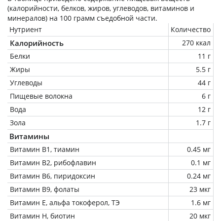
(калорийности, белков, жиров, углеводов, витаминов и
минералов) на
100 грамм
съедобной части.
Нутриент
Количество
Калорийность
270 ккал
Белки
11 г
Жиры
5.5 г
Углеводы
44 г
Пищевые волокна
6 г
Вода
12 г
Зола
1.7 г
Витамины
Витамин В1, тиамин
0.45 мг
Витамин В2, рибофлавин
0.1 мг
Витамин В6, пиридоксин
0.24 мг
Витамин В9, фолаты
23 мкг
Витамин Е, альфа токоферол, ТЭ
1.6 мг
Витамин Н, биотин
20 мкг