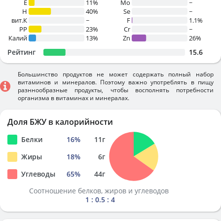
E
11%
Mo
~
H
40%
Se
~
вит.К
~
F
1.1%
PP
23%
Cr
~
Калий
13%
Zn
26%
Рейтинг
15.6
Большинство продуктов не может содержать полный набор
витаминов и минералов. Поэтому важно употреблять в пищу
разннообразные продукты, чтобы восполнять потребности
организма в витаминах и минералах.
Доля БЖУ в калорийности
Белки
16
%
11
г
Жиры
18
%
6
г
Углеводы
65
%
44
г
Соотношение белков, жиров и углеводов
1 : 0.5 : 4