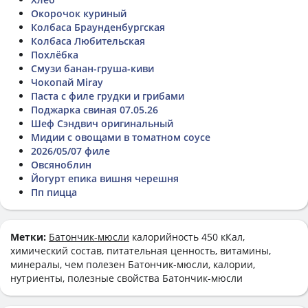
Окорочок куриный
Колбаса Браунденбургская
Колбаса Любительская
Похлёбка
Смузи банан-груша-киви
Чокопай Miray
Паста с филе грудки и грибами
Поджарка свиная 07.05.26
Шеф Сэндвич оригинальный
Мидии с овощами в томатном соусе
2026/05/07 филе
Овсяноблин
Йогурт епика вишня черешня
Пп пицца
Метки:
Батончик-мюсли
калорийность 450 кКал,
химический состав, питательная ценность, витамины,
минералы, чем полезен Батончик-мюсли, калории,
нутриенты, полезные свойства Батончик-мюсли