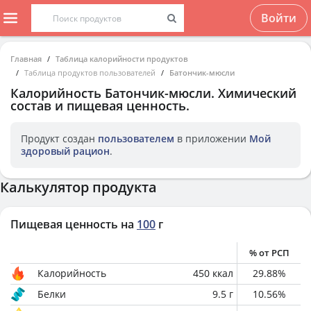
Войти
Главная
Таблица калорийности продуктов
Таблица продуктов пользователей
Батончик-мюсли
Калорийность
Батончик-мюсли
. Химический
состав и пищевая ценность.
Продукт создан
пользователем
в приложении
Мой
здоровый рацион
.
Калькулятор продукта
Пищевая ценность на
100
г
% от РСП
Калорийность
450
ккал
29.88
%
Белки
9.5
г
10.56
%