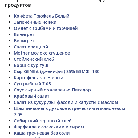
продуктов
Конфета Трюфель Белый
Запечённые ножки
Омлет с грибами и горчицей
Винигрет
Винигрет
Салат овощной
Mother молоко сгущеное
Стойленский хлеб
Борщ с кур.туш
Сыр GENIfit (дженифит) 25% БЗМЖ, 180г
Картофель запеченый
Суп рыбный 7.05
Соус сырный с халапеньо Пикадор
Крабовый салат
Салат из кукурузы, фасоли и капусты с маслом
Шампиньоны в духовке в греческим и майонезом
7.05
Сибирский зерновой хлеб
Фарфалле с сосисками и сыром
Каша гречневая без соли