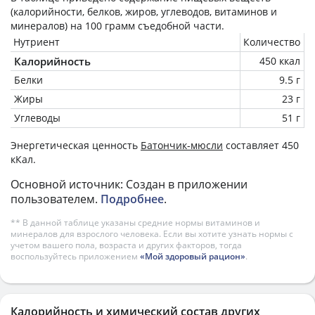
(калорийности, белков, жиров, углеводов, витаминов и
минералов) на
100 грамм
съедобной части.
Нутриент
Количество
Калорийность
450 ккал
Белки
9.5 г
Жиры
23 г
Углеводы
51 г
Энергетическая ценность
Батончик-мюсли
составляет 450
кКал.
Основной источник: Создан в приложении
пользователем.
Подробнее
.
** В данной таблице указаны средние нормы витаминов и
минералов для взрослого человека. Если вы хотите узнать нормы с
учетом вашего пола, возраста и других факторов, тогда
воспользуйтесь приложением
«Мой здоровый рацион»
.
Калорийность и химический состав других