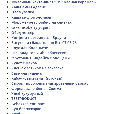
Молочный коктейль "ТОП" Соленая Карамель
Кальцемин Адванс
Плов увелка
Каша кисломолочная
Мороженое пломбир на сливках
cake raspberry yogurt
Обед четверг
Конфета протеиновая Брауни
Закуска из баклажанов Всп 07.05.26г
Соус для болоньезе
Шоколад горький Бабаевский
Фрутоняня: индейка с овощами
Рулет с маком
Хлеб с овсянкой на закваске
Свинина тушеная
Кабачковый салат (эстония)
Сырок творожный глазированный с какао
Форель запечённая СветАз
Хлеб кукурузный
TESTPRODUCT
Gebakken Yorkham
Суп без зажарки
Хлеб