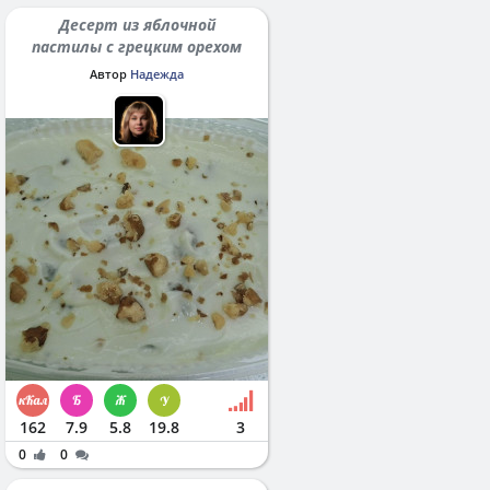
Десерт из яблочной
пастилы с грецким орехом
Автор
Надежда
162
7.9
5.8
19.8
3
0
0