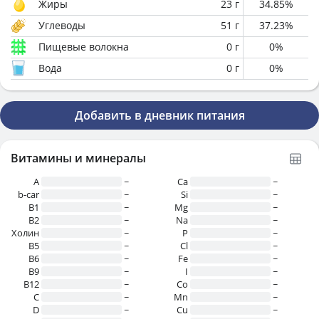
Жиры
23
г
34.85
%
Углеводы
51
г
37.23
%
Пищевые волокна
0
г
0
%
Вода
0
г
0
%
Добавить в дневник питания
Витамины и минералы
A
~
Ca
~
b-car
~
Si
~
В1
~
Mg
~
B2
~
Na
~
Холин
~
P
~
B5
~
Cl
~
B6
~
Fe
~
B9
~
I
~
B12
~
Co
~
C
~
Mn
~
D
~
Cu
~