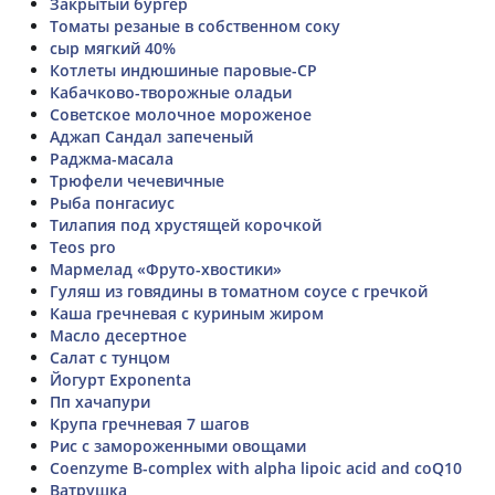
Закрытый бургер
Томаты резаные в собственном соку
сыр мягкий 40%
Котлеты индюшиные паровые-СР
Кабачково-творожные оладьи
Советское молочное мороженое
Аджап Сандал запеченый
Раджма-масала
Трюфели чечевичные
Рыба понгасиус
Тилапия под хрустящей корочкой
Teos pro
Мармелад «Фруто-хвостики»
Гуляш из говядины в томатном соусе с гречкой
Каша гречневая с куриным жиром
Масло десертное
Салат с тунцом
Йогурт Exponenta
Пп хачапури
Крупа гречневая 7 шагов
Рис с замороженными овощами
Coenzyme B-complex with alpha lipoic acid and coQ10
Ватрушка