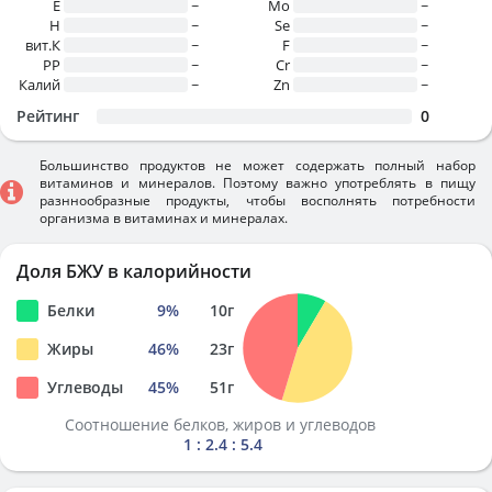
E
~
Mo
~
H
~
Se
~
вит.К
~
F
~
PP
~
Cr
~
Калий
~
Zn
~
Рейтинг
0
Большинство продуктов не может содержать полный набор
витаминов и минералов. Поэтому важно употреблять в пищу
разннообразные продукты, чтобы восполнять потребности
организма в витаминах и минералах.
Доля БЖУ в калорийности
Белки
9
%
10
г
Жиры
46
%
23
г
Углеводы
45
%
51
г
Соотношение белков, жиров и углеводов
1 : 2.4 : 5.4