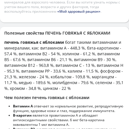
минералов для взрослого человека. Если вы хотите узнать нормы с
учетом вашего пола, возраста и других факторов, тогда
воспользуйтесь приложением
«Мой здоровый рацион»
.
Полезные свойства ПЕЧЕНЬ ГОВЯЖЬЯ С ЯБЛОКАМИ
печень говяжья с яблоками
богат такими витаминами и
минералами, как: витамином А - 448,3 %, бэта-каротином -
57,4 %, витамином B2 - 54 %, холином - 61,2 %, витамином
B5 - 67,6 %, витамином B6 - 21,1 %, витамином B9 - 30 %,
витамином B12 - 963,8 %, витамином C - 13 %, витамином H
- 95,3 %, витамином PP - 33,6 %, калием - 11,5 %, фосфором -
21,3 %, железом - 24 %, кобальтом - 109,8 %, марганцем -
11,7 %, медью - 189,6 %, молибденом - 79,6 %, селеном - 35,1
%, хромом - 34,8 %, цинком - 22 %
Чем полезен печень говяжья с яблоками
Витамин А
отвечает за нормальное развитие, репродуктивную
функцию, здоровье кожи и глаз, поддержание иммунитета.
В-каротин
является провитамином А и обладает
антиоксидантными свойствами. 6 мкг бета-каротина
эквивалентны 1 мкг витамина А.