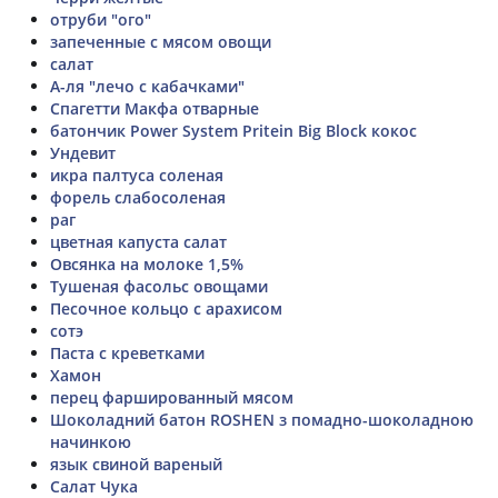
отруби "ого"
запеченные с мясом овощи
салат
А-ля "лечо с кабачками"
Спагетти Макфа отварные
батончик Power System Pritein Big Block кокос
Ундевит
икра палтуса соленая
форель слабосоленая
раг
цветная капуста салат
Овсянка на молоке 1,5%
Тушеная фасольс овощами
Песочное кольцо с арахисом
сотэ
Паста с креветками
Хамон
перец фаршированный мясом
Шоколадний батон ROSHEN з помадно-шоколадною
начинкою
язык свиной вареный
Салат Чука