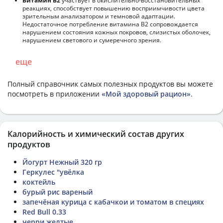
Витамин В2
участвует в окислительно-восстановительных
реакциях, способствует повышению восприимчивости цвета
зрительным анализатором и темновой адаптации.
Недостаточное потребление витамина В2 сопровождается
нарушением состояния кожных покровов, слизистых оболочек,
нарушением светового и сумеречного зрения.
еще
Полный справочник самых полезных продуктов вы можете
посмотреть в приложении
«Мой здоровый рацион»
.
Калорийность и химический состав других
продуктов
Йогурт Нежный 320 гр
Геркулес "увёлка
коктейль
бурый рис вареный
запечёная курица с кабачкои и томатом в специях
Red Bull 0.33
черри желтые