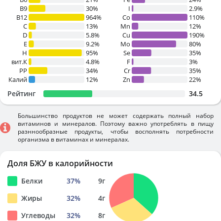
B9
30%
I
2.9%
B12
964%
Co
110%
C
13%
Mn
12%
D
5.8%
Cu
190%
E
9.2%
Mo
80%
H
95%
Se
35%
вит.К
4.8%
F
3%
PP
34%
Cr
35%
Калий
12%
Zn
22%
Рейтинг
34.5
Большинство продуктов не может содержать полный набор
витаминов и минералов. Поэтому важно употреблять в пищу
разннообразные продукты, чтобы восполнять потребности
организма в витаминах и минералах.
Доля БЖУ в калорийности
Белки
37
%
9
г
Жиры
32
%
4
г
Углеводы
32
%
8
г