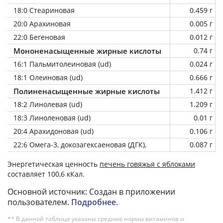
18:0 Стеариновая
0.459 г
20:0 Арахиновая
0.005 г
22:0 Бегеновая
0.012 г
Мононенасыщенные жирные кислоты
0.74 г
16:1 Пальмитолеиновая (ud)
0.024 г
18:1 Олеиновая (ud)
0.666 г
Полиненасыщенные жирные кислоты
1.412 г
18:2 Линолевая (ud)
1.209 г
18:3 Линоленовая (ud)
0.01 г
20:4 Арахидоновая (ud)
0.106 г
22:6 Омега-3, докозагексаеновая (ДГК),
0.087 г
Энергетическая ценность
печень говяжья с яблоками
составляет 100,6 кКал.
Основной источник: Создан в приложении
пользователем.
Подробнее
.
** В данной таблице указаны средние нормы витаминов и