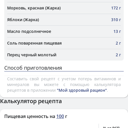
Морковь, красная (Жарка)
172 г
Яблоки (Жарка)
310 г
Масло подсолнечное
13 г
Соль поваренная пищевая
2 г
Перец черный молотый
2 г
Способ приготовления
Составить свой рецепт с учетом потерь витаминов и
минералов вы можете с помощью калькулятора
рецептов в приложении
"Мой здоровый рацион"
.
Калькулятор рецепта
Пищевая ценность на
100
г