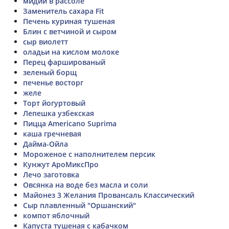
мидии в рассоле
Заменитель сахара Fit
Печень куриная тушеная
Блин с ветчиной и сыром
сыр виолетт
оладьи на кислом молоке
Перец фаршированый
зеленый борщ
печенье восторг
желе
Торт йогуртовый
Лепешка узбекская
Пицца Americano Suprima
каша гречневая
Дайма-Ойла
Мороженое с наполнителем персик
Кунжут АроМиксПро
Лечо заготовка
Овсянка на воде без масла и соли
Майонез 3 Желания Провансаль Классический
Сыр плавленный "Оршанский"
компот яблочный
Капуста тушеная с кабачком