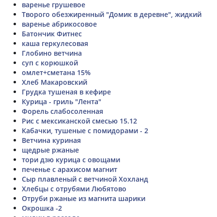
варенье грушевое
Творого обезжиренный "Домик в деревне", жидкий
варенье абрикосовое
Батончик Фитнес
каша геркулесовая
Глобино ветчина
суп с корюшкой
омлет+сметана 15%
Хлеб Макаровский
Грудка тушеная в кефире
Курица - гриль "Лента"
Форель слабосоленная
Рис с мексиканской смесью 15.12
Кабачки, тушеные с помидорами - 2
Ветчина куриная
щедрые ржаные
тори дзю курица с овощами
печенье с арахисом магнит
Сыр плавленый с ветчиной Хохланд
Хлебцы с отрубями Любятово
Отруби ржаные из магнита шарики
Окрошка -2