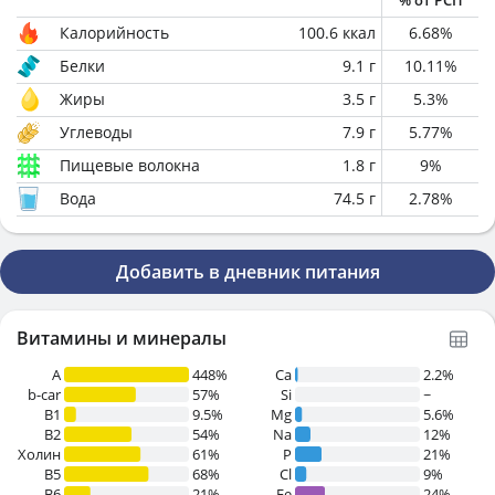
% от РСП
Калорийность
100.6
ккал
6.68
%
Белки
9.1
г
10.11
%
Жиры
3.5
г
5.3
%
Углеводы
7.9
г
5.77
%
Пищевые волокна
1.8
г
9
%
Вода
74.5
г
2.78
%
Добавить в дневник питания
Витамины и минералы
A
448%
Ca
2.2%
b-car
57%
Si
~
В1
9.5%
Mg
5.6%
B2
54%
Na
12%
Холин
61%
P
21%
B5
68%
Cl
9%
B6
21%
Fe
24%