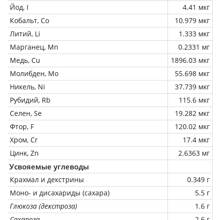
Йод, I
4.41 мкг
Кобальт, Co
10.979 мкг
Литий, Li
1.333 мкг
Марганец, Mn
0.2331 мг
Медь, Cu
1896.03 мкг
Молибден, Mo
55.698 мкг
Никель, Ni
37.739 мкг
Рубидий, Rb
115.6 мкг
Селен, Se
19.282 мкг
Фтор, F
120.02 мкг
Хром, Cr
17.4 мкг
Цинк, Zn
2.6363 мг
Усвояемые углеводы
Крахмал и декстрины
0.349 г
Моно- и дисахариды (сахара)
5.5 г
Глюкоза (декстроза)
1.6 г
Сахароза
2.6 г