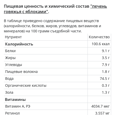
Пищевая ценность и химический состав
"печень
говяжья с яблоками"
.
В таблице приведено содержание пищевых веществ
(калорийности, белков, жиров, углеводов, витаминов и
минералов) на
100 грамм
съедобной части.
Нутриент
Количество
Калорийность
100.6 ккал
Белки
9.1 г
Жиры
3.5 г
Углеводы
7.9 г
Пищевые волокна
1.8 г
Вода
74.5 г
Органические кислоты
0.3 г
Зола
1.3 г
Витамины
Витамин А, РЭ
4034.7 мкг
Ретинол
3.557 мг