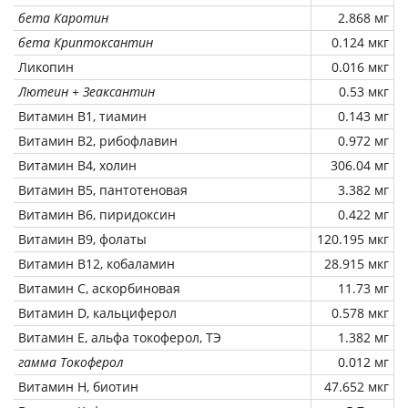
бета Каротин
2.868 мг
бета Криптоксантин
0.124 мкг
Ликопин
0.016 мкг
Лютеин + Зеаксантин
0.53 мкг
Витамин В1, тиамин
0.143 мг
Витамин В2, рибофлавин
0.972 мг
Витамин В4, холин
306.04 мг
Витамин В5, пантотеновая
3.382 мг
Витамин В6, пиридоксин
0.422 мг
Витамин В9, фолаты
120.195 мкг
Витамин В12, кобаламин
28.915 мкг
Витамин C, аскорбиновая
11.73 мг
Витамин D, кальциферол
0.578 мкг
Витамин Е, альфа токоферол, ТЭ
1.382 мг
гамма Токоферол
0.012 мг
Витамин Н, биотин
47.652 мкг