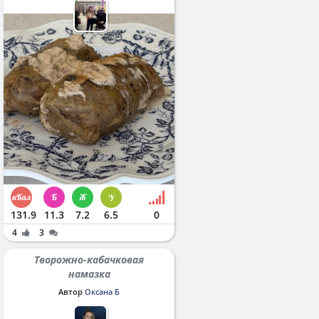
131.9
11.3
7.2
6.5
0
4
3
Творожно-кабачковая
намазка
Автор
Оксана Б