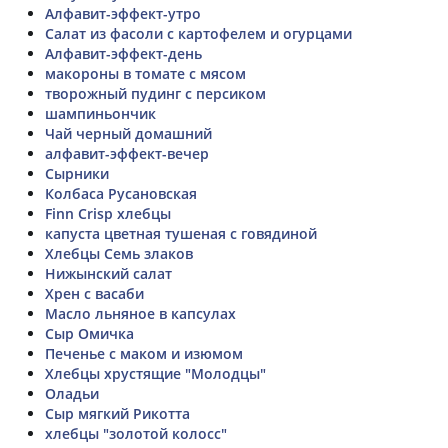
Алфавит-эффект-утро
Салат из фасоли с картофелем и огурцами
Алфавит-эффект-день
макороны в томате с мясом
творожный пудинг с персиком
шампиньончик
Чай черный домашний
алфавит-эффект-вечер
Сырники
Колбаса Русановская
Finn Crisp хлебцы
капуста цветная тушеная с говядиной
Хлебцы Семь злаков
Нижынский салат
Хрен с васаби
Масло льняное в капсулах
Сыр Омичка
Печенье с маком и изюмом
Хлебцы хрустящие "Молодцы"
Оладьи
Сыр мягкий Рикотта
хлебцы "золотой колосс"