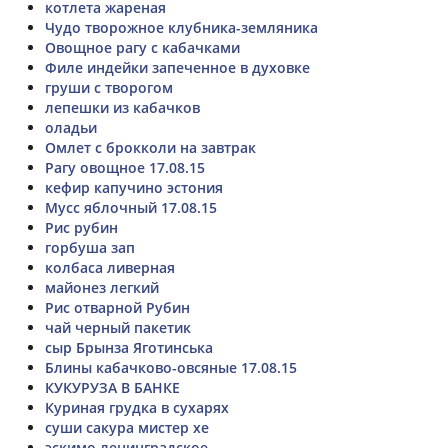
котлета жареная
Чудо творожное клубника-земляника
Овощное рагу с кабачками
Филе индейки запеченное в духовке
груши с творогом
лепешки из кабачков
оладьи
Омлет с брокколи на завтрак
Рагу овощное 17.08.15
кефир капучино эстония
Мусс яблочный 17.08.15
Рис рубин
горбуша зап
колбаса ливерная
майонез легкий
Рис отварной Рубин
чай черный пакетик
сыр Брынза Яготинська
Блины кабачково-овсяные 17.08.15
КУКУРУЗА В БАНКЕ
Куриная грудка в сухарях
суши сакура мистер хе
эскимо ленинградское