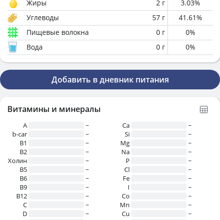
Жиры
2
г
3.03
%
Углеводы
57
г
41.61
%
Пищевые волокна
0
г
0
%
Вода
0
г
0
%
Добавить в дневник питания
Витамины и минералы
A
~
Ca
~
b-car
~
Si
~
В1
~
Mg
~
B2
~
Na
~
Холин
~
P
~
B5
~
Cl
~
B6
~
Fe
~
B9
~
I
~
B12
~
Co
~
C
~
Mn
~
D
~
Cu
~