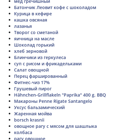
мед гречишный
Батончик Леовит кофе с шоколадом
Курица в кефире
кашка овсяная
лазанья
Творог со сметаной
яичница на масле
Шоколад горький
хлеб зерновой
Блинчики из геркулеса
суп с рисом и фрикадельками
Салат овощной
Перец фаршированный
Фитнес-чиз 17%
Грушевый пирог
Hähnchen-Grillflakeln "Paprika" 400 g. BBQ
Макароны Penne Rigate Santangelo
Уксус бальзамический
Жаренная мойва
borsch krasnii
овощное рагу с мясом для шашлыка
колбаса
рагу овощное