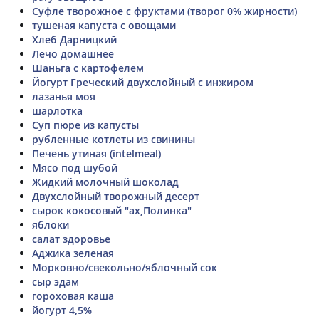
Суфле творожное с фруктами (творог 0% жирности)
тушеная капуста с овощами
Хлеб Дарницкий
Лечо домашнее
Шаньга с картофелем
Йогурт Греческий двухслойный с инжиром
лазанья моя
шарлотка
Суп пюре из капусты
рубленные котлеты из свинины
Печень утиная (intelmeal)
Мясо под шубой
Жидкий молочный шоколад
Двухслойный творожный десерт
сырок кокосовый "ах,Полинка"
яблоки
салат здоровье
Аджика зеленая
Морковно/свекольно/яблочный сок
сыр эдам
гороховая каша
йогурт 4,5%