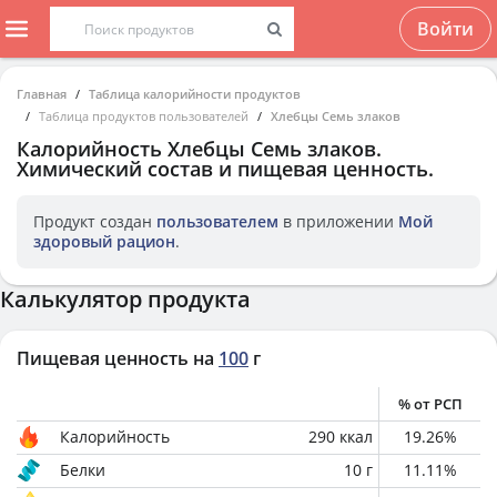
Войти
Главная
Таблица калорийности продуктов
Таблица продуктов пользователей
Хлебцы Семь злаков
Калорийность
Хлебцы Семь злаков
.
Химический состав и пищевая ценность.
Продукт создан
пользователем
в приложении
Мой
здоровый рацион
.
Калькулятор продукта
Пищевая ценность на
100
г
% от РСП
Калорийность
290
ккал
19.26
%
Белки
10
г
11.11
%