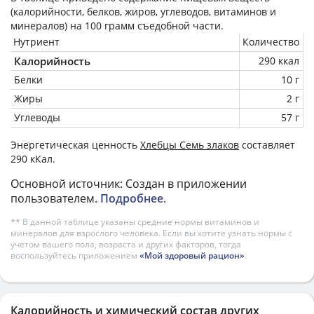
(калорийности, белков, жиров, углеводов, витаминов и
минералов) на
100 грамм
съедобной части.
Нутриент
Количество
Калорийность
290 ккал
Белки
10 г
Жиры
2 г
Углеводы
57 г
Энергетическая ценность
Хлебцы Семь злаков
составляет
290 кКал.
Основной источник: Создан в приложении
пользователем.
Подробнее
.
** В данной таблице указаны средние нормы витаминов и
минералов для взрослого человека. Если вы хотите узнать нормы с
учетом вашего пола, возраста и других факторов, тогда
воспользуйтесь приложением
«Мой здоровый рацион»
.
Калорийность и химический состав других