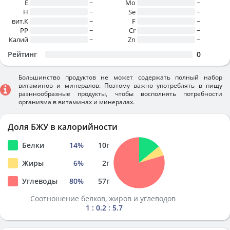
E
~
Mo
~
H
~
Se
~
вит.К
~
F
~
PP
~
Cr
~
Калий
~
Zn
~
Рейтинг
0
Большинство продуктов не может содержать полный набор
витаминов и минералов. Поэтому важно употреблять в пищу
разннообразные продукты, чтобы восполнять потребности
организма в витаминах и минералах.
Доля БЖУ в калорийности
Белки
14
%
10
г
Жиры
6
%
2
г
Углеводы
80
%
57
г
Соотношение белков, жиров и углеводов
1 : 0.2 : 5.7