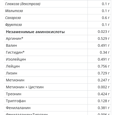
Глюкоза (декстроза)
0.1 г
Мальтоза
0.1 г
Сахароза
0.6 г
Фруктоза
0.1 г
Незаменимые аминокислоты
0.023 г
Аргинин*
0.529 г
Валин
0.491 г
Гистидин*
0.34 г
Изолейцин
0.491 г
Лейцин
0.756 г
Лизин
0.729 г
Метионин
0.247 г
Метионин + Цистеин
0.002 г
Треонин
0.424 г
Триптофан
0.128 г
Фенилаланин
0.381 г
Фенилаланин+Тирозин
0.006 г