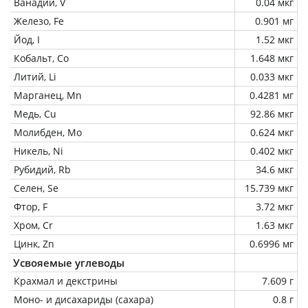
Ванадий, V
0.04 мкг
Железо, Fe
0.901 мг
Йод, I
1.52 мкг
Кобальт, Co
1.648 мкг
Литий, Li
0.033 мкг
Марганец, Mn
0.4281 мг
Медь, Cu
92.86 мкг
Молибден, Mo
0.624 мкг
Никель, Ni
0.402 мкг
Рубидий, Rb
34.6 мкг
Селен, Se
15.739 мкг
Фтор, F
3.72 мкг
Хром, Cr
1.63 мкг
Цинк, Zn
0.6996 мг
Усвояемые углеводы
Крахмал и декстрины
7.609 г
Моно- и дисахариды (сахара)
0.8 г