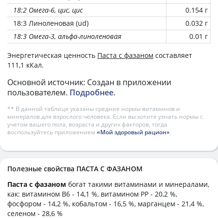
18:2 Омега-6, цис, цис
0.154 г
18:3 Линоленовая (ud)
0.032 г
18:3 Омега-3, альфа-линоленовая
0.01 г
Энергетическая ценность
Паста с фазаном
составляет
111,1 кКал.
Основной источник: Создан в приложении
пользователем.
Подробнее
.
** В данной таблице указаны средние нормы витаминов и
минералов для взрослого человека. Если вы хотите узнать нормы с
учетом вашего пола, возраста и других факторов, тогда
воспользуйтесь приложением
«Мой здоровый рацион»
.
Полезные свойства ПАСТА С ФАЗАНОМ
Паста с фазаном
богат такими витаминами и минералами,
как: витамином B6 - 14,1 %, витамином PP - 20,2 %,
фосфором - 14,2 %, кобальтом - 16,5 %, марганцем - 21,4 %,
селеном - 28,6 %