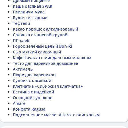
Дрожжи пищевые
Каша овсяная SPAR
Псиллиум мука
Булочки сырные
Тефтели
Какао порошок алкализованый
Солянка с ячневой крупой.
ПП хлеб
Горох зелёный целый Bon-Ri
Сыр мягкий сливочный
Кофе Lavazza с миндальным молоком
Тесто для вареников домашнее
Актимель
Пюре для вареников
Супчик с овсянкой
Клетчатка «Сибирская клетчатка»
Ветчина с индейкой
Овощной суп пюре
Amare
Конфета Ragusa
Подсолнечное масло. Altero. с оливковым