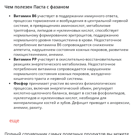
Чем полезен Паста с фазаном
Витамин В6
участвует в поддержании иммунного ответа,
процессах торможения и возбуждения в центральной нервной
системе, в превращениях аминокислот, метаболизме
триптофана, липидов и нуклеиновых кислот, способствует
нормальному формированию эритроцитов, поддержанию
нормального уровня гомоцистеина в крови. Недостаточное
потребление витамина В6 сопровождается снижением
аппетита, нарушением состояния кожных покровов, развитием
гомоцистеинемии, анемии.
Витамин РР
участвует в окислительно-восстановительных
реакциях энергетического метаболизма. Недостаточное
потребление витамина сопровождается нарушением
нормального состояния кожных покровов, желудочно-
кишечного тракта и нервной системы.
Фосфор
принимает участие во многих физиологических
процессах, включая энергетический обмен, регулирует
кислотно-щелочного баланса, входит в состав фосфолипидов,
нуклеотидов и нуклеиновых кислот, необходим для
минерализации костей и зубов. Дефицит приводит к анорексии,
анемии, рахиту.
еще
Полный справочник самых полезных продуктов вы можете