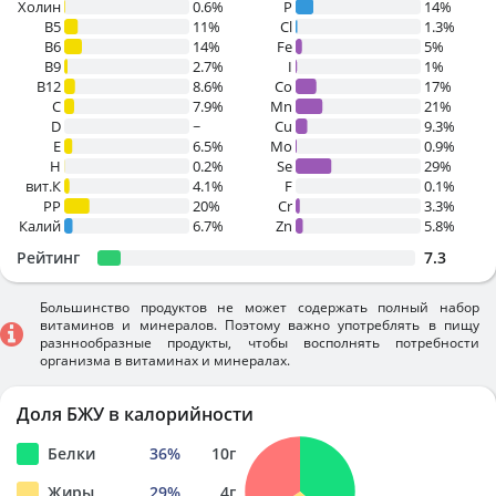
Холин
0.6%
P
14%
B5
11%
Cl
1.3%
B6
14%
Fe
5%
B9
2.7%
I
1%
B12
8.6%
Co
17%
C
7.9%
Mn
21%
D
~
Cu
9.3%
E
6.5%
Mo
0.9%
H
0.2%
Se
29%
вит.К
4.1%
F
0.1%
PP
20%
Cr
3.3%
Калий
6.7%
Zn
5.8%
Рейтинг
7.3
Большинство продуктов не может содержать полный набор
витаминов и минералов. Поэтому важно употреблять в пищу
разннообразные продукты, чтобы восполнять потребности
организма в витаминах и минералах.
Доля БЖУ в калорийности
Белки
36
%
10
г
Жиры
29
%
4
г