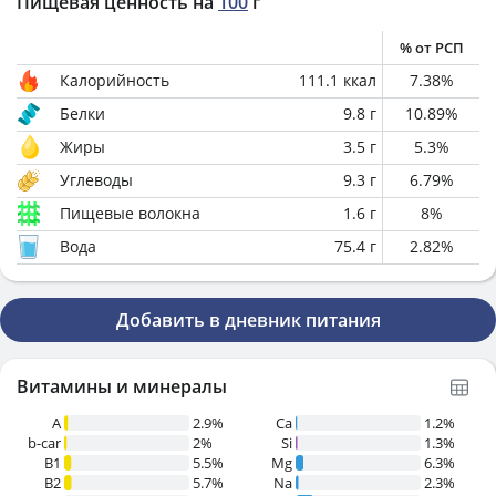
Пищевая ценность на
100
г
% от РСП
Калорийность
111.1
ккал
7.38
%
Белки
9.8
г
10.89
%
Жиры
3.5
г
5.3
%
Углеводы
9.3
г
6.79
%
Пищевые волокна
1.6
г
8
%
Вода
75.4
г
2.82
%
Добавить в дневник питания
Витамины и минералы
A
2.9%
Ca
1.2%
b-car
2%
Si
1.3%
В1
5.5%
Mg
6.3%
B2
5.7%
Na
2.3%