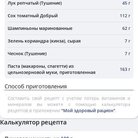
Лук репчатый (Тушение)
45 г
Сок томатный Добрый
112 г
Шампиньоны маринованные
62 г
Зелень кориандра (кинза), сырая
7 г
Чеснок (Тушение)
7 г
Паста (макароны, спагетти) из
163 г
цельнозерновой муки, приготовленная
Способ приготовления
Составить свой рецепт с учетом потерь витаминов и
минералов вы можете с помощью калькулятора
рецептов в приложении
"Мой здоровый рацион"
.
Калькулятор рецепта