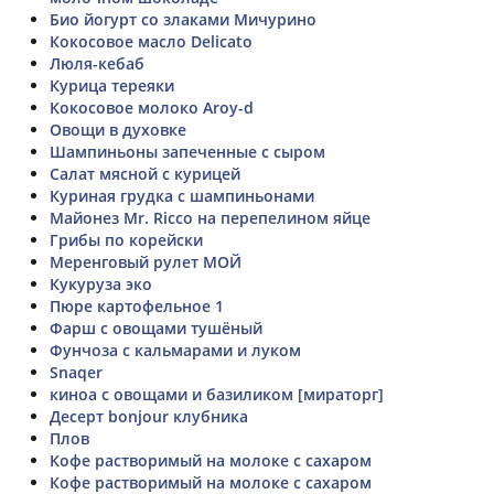
Био йогурт со злаками Мичурино
Кокосовое масло Delicato
Люля-кебаб
Курица тереяки
Кокосовое молоко Aroy-d
Овощи в духовке
Шампиньоны запеченные с сыром
Салат мясной с курицей
Куриная грудка с шампиньонами
Майонез Mr. Ricco на перепелином яйце
Грибы по корейски
Меренговый рулет МОЙ
Кукуруза эко
Пюре картофельное 1
Фарш с овощами тушёный
Фунчоза с кальмарами и луком
Snaqer
киноа с овощами и базиликом [мираторг]
Десерт bonjour клубника
Плов
Кофе растворимый на молоке с сахаром
Кофе растворимый на молоке с сахаром