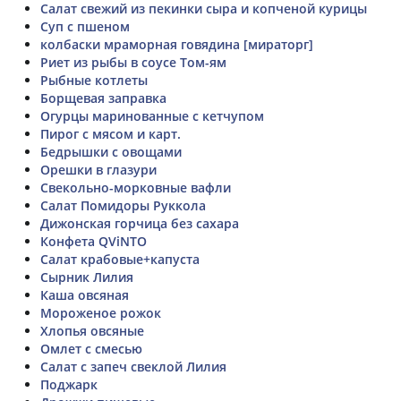
Салат свежий из пекинки сыра и копченой курицы
Суп с пшеном
колбаски мраморная говядина [мираторг]
Риет из рыбы в соусе Том-ям
Рыбные котлеты
Борщевая заправка
Огурцы маринованные с кетчупом
Пирог с мясом и карт.
Бедрышки с овощами
Орешки в глазури
Свекольно-морковные вафли
Салат Помидоры Руккола
Дижонская горчица без сахара
Конфета QViNTO
Салат крабовые+капуста
Сырник Лилия
Каша овсяная
Мороженое рожок
Хлопья овсяные
Омлет с смесью
Салат с запеч свеклой Лилия
Поджарк