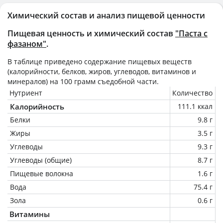
Химический состав и анализ пищевой ценности
Пищевая ценность и химический состав
"Паста с
фазаном"
.
В таблице приведено содержание пищевых веществ
(калорийности, белков, жиров, углеводов, витаминов и
минералов) на
100 грамм
съедобной части.
Нутриент
Количество
Калорийность
111.1 ккал
Белки
9.8 г
Жиры
3.5 г
Углеводы
9.3 г
Углеводы (общие)
8.7 г
Пищевые волокна
1.6 г
Вода
75.4 г
Зола
0.6 г
Витамины