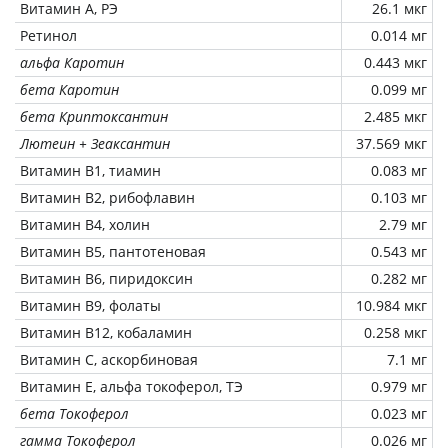
Витамин А, РЭ
26.1 мкг
Ретинол
0.014 мг
альфа Каротин
0.443 мкг
бета Каротин
0.099 мг
бета Криптоксантин
2.485 мкг
Лютеин + Зеаксантин
37.569 мкг
Витамин В1, тиамин
0.083 мг
Витамин В2, рибофлавин
0.103 мг
Витамин В4, холин
2.79 мг
Витамин В5, пантотеновая
0.543 мг
Витамин В6, пиридоксин
0.282 мг
Витамин В9, фолаты
10.984 мкг
Витамин В12, кобаламин
0.258 мкг
Витамин C, аскорбиновая
7.1 мг
Витамин Е, альфа токоферол, ТЭ
0.979 мг
бета Токоферол
0.023 мг
гамма Токоферол
0.026 мг