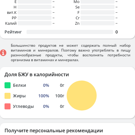
E
~
Mo
~
H
~
Se
~
вит.К
~
F
~
PP
~
Cr
~
Калий
~
Zn
~
Рейтинг
0
Большинство продуктов не может содержать полный набор
витаминов и минералов. Поэтому важно употреблять в пищу
разннообразные продукты, чтобы восполнять потребности
организма в витаминах и минералах.
Доля БЖУ в калорийности
Белки
0
%
0
г
Жиры
100
%
100
г
Углеводы
0
%
0
г
Получите персональные рекомендации