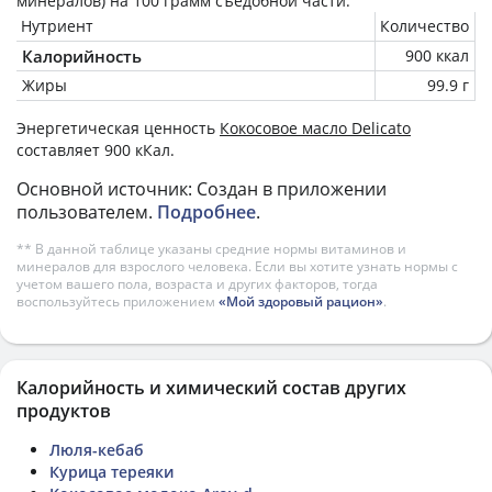
минералов) на
100 грамм
съедобной части.
Нутриент
Количество
Калорийность
900 ккал
Жиры
99.9 г
Энергетическая ценность
Кокосовое масло Delicato
составляет 900 кКал.
Основной источник: Создан в приложении
пользователем.
Подробнее
.
** В данной таблице указаны средние нормы витаминов и
минералов для взрослого человека. Если вы хотите узнать нормы с
учетом вашего пола, возраста и других факторов, тогда
воспользуйтесь приложением
«Мой здоровый рацион»
.
Калорийность и химический состав других
продуктов
Люля-кебаб
Курица тереяки