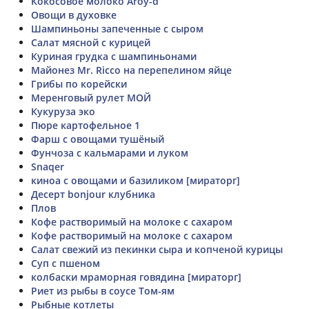
Кокосовое молоко Aroy-d
Овощи в духовке
Шампиньоны запеченные с сыром
Салат мясной с курицей
Куриная грудка с шампиньонами
Майонез Mr. Ricco на перепелином яйце
Грибы по корейски
Меренговый рулет МОЙ
Кукуруза эко
Пюре картофельное 1
Фарш с овощами тушёный
Фунчоза с кальмарами и луком
Snaqer
киноа с овощами и базиликом [мираторг]
Десерт bonjour клубника
Плов
Кофе растворимый на молоке с сахаром
Кофе растворимый на молоке с сахаром
Салат свежий из пекинки сыра и копченой курицы
Суп с пшеном
колбаски мраморная говядина [мираторг]
Риет из рыбы в соусе Том-ям
Рыбные котлеты