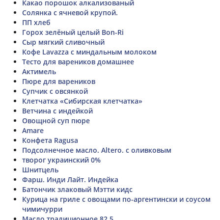
Какао порошок алкализованый
Солянка с ячневой крупой.
ПП хлеб
Горох зелёный целый Bon-Ri
Сыр мягкий сливочный
Кофе Lavazza с миндальным молоком
Тесто для вареников домашнее
Актимель
Пюре для вареников
Супчик с овсянкой
Клетчатка «Сибирская клетчатка»
Ветчина с индейкой
Овощной суп пюре
Amare
Конфета Ragusa
Подсолнечное масло. Altero. с оливковым
творог украинский 0%
Шнитцель
Фарш. Инди Лайт. Индейка
Батончик злаковый Мэтти кидс
Курица на гриле с овощами по-аргентински и соусом
чимичурри
Масло традиционное 82.5