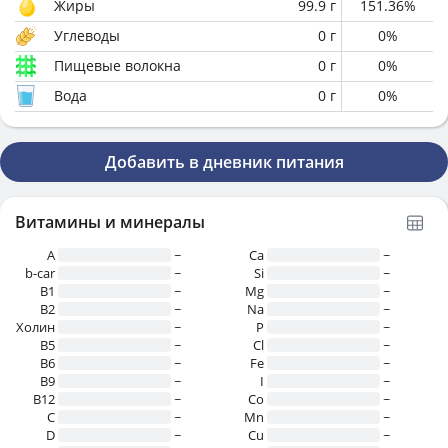
Жиры
99.9
г
151.36
%
Углеводы
0
г
0
%
Пищевые волокна
0
г
0
%
Вода
0
г
0
%
Добавить в дневник питания
Витамины и минералы
A
~
Ca
~
b-car
~
Si
~
В1
~
Mg
~
B2
~
Na
~
Холин
~
P
~
B5
~
Cl
~
B6
~
Fe
~
B9
~
I
~
B12
~
Co
~
C
~
Mn
~
D
~
Cu
~