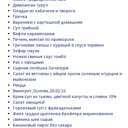
Димланган гуруч
Оладьи из кабачков и творога
Гречка
Вареники с картошкой домашние
Суп грибной
Вафли карамельные
Печень минтая по приморски
Гречневая лапша с курицей в соусе терияки
Зефир смузи
Ножки свиные соус гомбо
Рис с овощами
Сырная лепёшка Хачапури
Салат из ветчины с яйцом луком соленым огурцом и
майонезом
Пицца
Винегрет_Основа_20.02.22
Крем-суп из тыквы, цветной капусты и сливок 10%
Салат овощной
Гороховый суп с фрикадельками
Филе грудки цыпленка-бройлера маринованное
свинина шея сырая
Банановый пирог без сахара