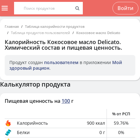
Войти
Главная
Таблица калорийности продуктов
Таблица продуктов пользователей
Кокосовое масло Delicato
Калорийность
Кокосовое масло Delicato
.
Химический состав и пищевая ценность.
Продукт создан
пользователем
в приложении
Мой
здоровый рацион
.
Калькулятор продукта
Пищевая ценность на
100
г
% от РСП
Калорийность
900
ккал
59.76
%
Белки
0
г
0
%