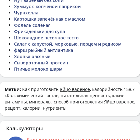
Нут вареный без соли
Хуммус с копченой паприкой
Чурчхелла
Картошка запечённая с маслом
Фолель соленая
Фрикадельки для супа
Шоколадное песочное тесто
Салат с капустой, морковью, перцем и редисом
фарш рыбный антлантика
Хлопья овсяные
Сывороточный протеин
Птичье молоко шарм
Метки:
Как приготовить
Яйцо вареное
, калорийность 158,7
кКал, химический состав, питательная ценность, какие
витамины, минералы, способ приготовления Яйцо вареное,
рецепт, калории, нутриенты
Калькуляторы
Калькулятор суточных норм нутриентов