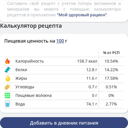
Составить свой рецепт с учетом потерь витаминов и
минералов вы можете с помощью калькулятора
рецептов в приложении
"Мой здоровый рацион"
.
Калькулятор рецепта
Пищевая ценность на
100
г
% от РСП
Калорийность
158.7
ккал
10.54
%
Белки
12.8
г
14.22
%
Жиры
11.6
г
17.58
%
Углеводы
0.7
г
0.51
%
Пищевые волокна
0
г
0
%
Вода
74.1
г
2.77
%
Добавить в дневник питания