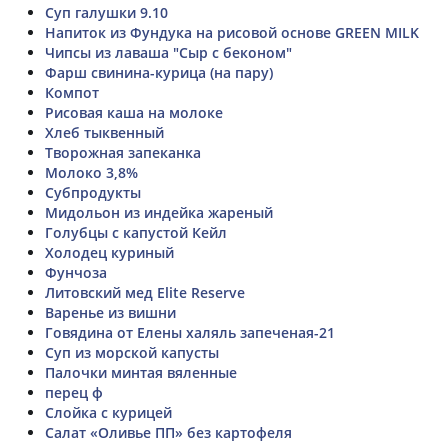
Суп галушки 9.10
Напиток из Фундука на рисовой основе GREEN MILK
Чипсы из лаваша "Сыр с беконом"
Фарш свинина-курица (на пару)
Компот
Рисовая каша на молоке
Хлеб тыквенный
Творожная запеканка
Молоко 3,8%
Субпродукты
Мидольон из индейка жареный
Голубцы с капустой Кейл
Холодец куриный
Фунчоза
Литовский мед Elite Reserve
Варенье из вишни
Говядина от Елены халяль запеченая-21
Суп из морской капусты
Палочки минтая вяленные
перец ф
Слойка с курицей
Салат «Оливье ПП» без картофеля