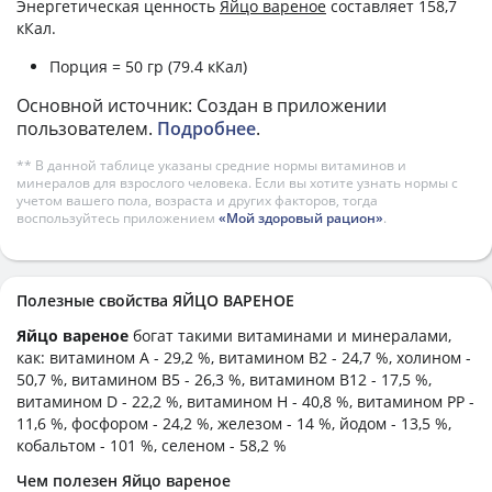
Энергетическая ценность
Яйцо вареное
составляет 158,7
кКал.
Порция = 50 гр (79.4 кКал)
Основной источник: Создан в приложении
пользователем.
Подробнее
.
** В данной таблице указаны средние нормы витаминов и
минералов для взрослого человека. Если вы хотите узнать нормы с
учетом вашего пола, возраста и других факторов, тогда
воспользуйтесь приложением
«Мой здоровый рацион»
.
Полезные свойства ЯЙЦО ВАРЕНОЕ
Яйцо вареное
богат такими витаминами и минералами,
как: витамином А - 29,2 %, витамином B2 - 24,7 %, холином -
50,7 %, витамином B5 - 26,3 %, витамином B12 - 17,5 %,
витамином D - 22,2 %, витамином H - 40,8 %, витамином PP -
11,6 %, фосфором - 24,2 %, железом - 14 %, йодом - 13,5 %,
кобальтом - 101 %, селеном - 58,2 %
Чем полезен Яйцо вареное