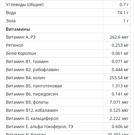
Углеводы (общие)
0.7 г
Вода
74.1 г
Зола
1 г
Витамины
Витамин А, РЭ
262.6 мкг
Ретинол
0.253 мг
бета Каротин
0.061 мг
Витамин В1, тиамин
0.071 мг
Витамин В2, рибофлавин
0.444 мг
Витамин В4, холин
253.54 мг
Витамин В5, пантотеновая
1.313 мг
Витамин В6, пиридоксин
0.141 мг
Витамин В9, фолаты
7.071 мкг
Витамин В12, кобаламин
0.525 мкг
Витамин D, кальциферол
2.222 мкг
Витамин Е, альфа токоферол, ТЭ
0.606 мг
Витамин Н, биотин
20.404 мкг