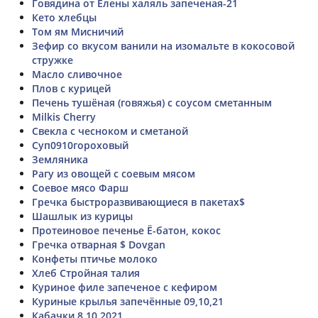
Говядина от Елены халяль запеченая-21
Кето хлебцы
Том ям Мисничий
Зефир со вкусом ванили на изомальте в кокосовой
стружке
Масло сливочное
Плов с курицей
Печень тушёная (говяжья) с соусом сметанным
Milkis Cherry
Свекла с чесноком и сметаной
Суп0910гороховый
Земляника
Рагу из овощей с соевым мясом
Соевое мясо Фарш
Гречка быстроразвивающиеся в пакетах$
Шашлык из курицы
Протеиновое печенье Ё-батон, кокос
Гречка отварная $ Dovgan
Конфеты птичье молоко
Хлеб Стройная талия
Куриное филе запеченое с кефиром
Куриные крылья запечённые 09,10,21
Кабачки 8.10.2021