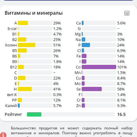
Витамины и минералы
A
29%
Ca
5.6%
b-car
1.2%
Si
~
В1
4.7%
Mg
3%
B2
25%
Na
10%
Холин
51%
P
24%
B5
26%
Cl
6.9%
B6
7%
Fe
14%
B9
1.8%
I
14%
B12
18%
Co
101%
C
~
Mn
1.5%
D
22%
Cu
8.4%
E
4%
Mo
8.7%
H
41%
Se
58%
вит.К
0.3%
F
1.4%
PP
12%
Cr
8.1%
Калий
5.7%
Zn
9.3%
Рейтинг
16.5
Большинство продуктов не может содержать полный набор
витаминов и минералов. Поэтому важно употреблять в пищу