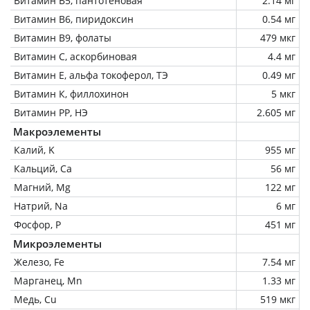
Витамин В5, пантотеновая
2.14 мг
Витамин В6, пиридоксин
0.54 мг
Витамин В9, фолаты
479 мкг
Витамин C, аскорбиновая
4.4 мг
Витамин Е, альфа токоферол, ТЭ
0.49 мг
Витамин К, филлохинон
5 мкг
Витамин РР, НЭ
2.605 мг
Макроэлементы
Калий, K
955 мг
Кальций, Ca
56 мг
Магний, Mg
122 мг
Натрий, Na
6 мг
Фосфор, P
451 мг
Микроэлементы
Железо, Fe
7.54 мг
Марганец, Mn
1.33 мг
Медь, Cu
519 мкг