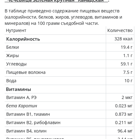
В таблице приведено содержание пищевых веществ
(калорийности, белков, жиров, углеводов, витаминов и
минералов) на
100 грамм
съедобной части.
Нутриент
Количество
Калорийность
328 ккал
Белки
19.4 г
Жиры
1.1 г
Углеводы
59.1 г
Пищевые волокна
7.5 г
Вода
10 г
Витамины
Витамин А, РЭ
2 мкг
бета Каротин
0.023 мг
Витамин В1, тиамин
0.873 мг
Витамин В2, рибофлавин
0.211 мг
Витамин В4, холин
96.4 мг