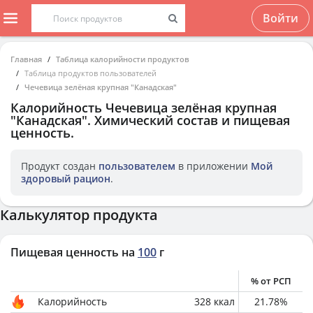
Войти
Главная
Таблица калорийности продуктов
Таблица продуктов пользователей
Чечевица зелёная крупная "Канадская"
Калорийность
Чечевица зелёная крупная
"Канадская"
. Химический состав и пищевая
ценность.
Продукт создан
пользователем
в приложении
Мой
здоровый рацион
.
Калькулятор продукта
Пищевая ценность на
100
г
% от РСП
Калорийность
328
ккал
21.78
%