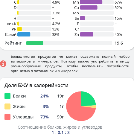
C
4.9%
Mn
67%
D
~
Cu
52%
E
3.3%
Mo
~
H
~
Se
15%
вит.К
4.2%
F
~
PP
13%
Cr
~
Калий
38%
Zn
40%
Рейтинг
19.6
Большинство продуктов не может содержать полный набор
витаминов и минералов. Поэтому важно употреблять в пищу
разннообразные продукты, чтобы восполнять потребности
организма в витаминах и минералах.
Доля БЖУ в калорийности
Белки
24
%
19
г
Жиры
3
%
1
г
Углеводы
73
%
59
г
Соотношение белков, жиров и углеводов
1 : 0.1 : 3