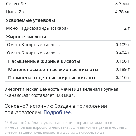
Селен, Se
8.3 мкг
Цинк, Zn
4.78 мг
Усвояемые углеводы
Моно- и дисахариды (сахара)
2 г
Жирные кислоты
Омега-3 жирные кислоты
0.109 г
Омега-6 жирные кислоты
0.404 г
Насыщенные жирные кислоты
0.156 г
Мононенасыщенные жирные кислоты
0.189 г
Полиненасыщенные жирные кислоты
0.516 г
Энергетическая ценность
Чечевица зелёная крупная
"Канадская"
составляет 328 кКал.
Основной источник: Создан в приложении
пользователем.
Подробнее
.
** В данной таблице указаны средние нормы витаминов и
минералов для взрослого человека. Если вы хотите узнать нормы с
учетом вашего пола, возраста и других факторов, тогда