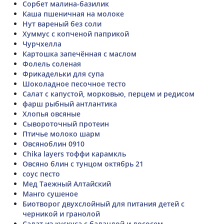
Сорбет малина-базилик
Каша пшеничная на молоке
Нут вареный без соли
Хуммус с копченой паприкой
Чурчхелла
Картошка запечённая с маслом
Фолель соленая
Фрикадельки для супа
Шоколадное песочное тесто
Салат с капустой, морковью, перцем и редисом
фарш рыбный антлантика
Хлопья овсяные
Сывороточный протеин
Птичье молоко шарм
Овсяноблин 0910
Chika layers тоффи карамкль
Овсяно блин с тунцом октябрь 21
соус песто
Мед Таежный Алтайский
Манго сушеное
Биотворог двухслойный для питания детей с
черникой и гранолой
Салат из кускуса с баландой и лососем