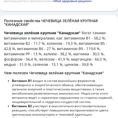
воспользуйтесь приложением
«Мой здоровый рацион»
.
Полезные свойства ЧЕЧЕВИЦА ЗЕЛЁНАЯ КРУПНАЯ
"КАНАДСКАЯ"
Чечевица зелёная крупная "Канадская"
богат такими
витаминами и минералами, как: витамином B1 - 58,2 %,
витамином B2 - 11,7 %, холином - 19,3 %, витамином B5 -
42,8 %, витамином B6 - 27 %, витамином B9 - 119,8 %,
витамином PP - 13 %, калием - 38,2 %, магнием - 30,5 %,
фосфором - 56,4 %, железом - 41,9 %, марганцем - 66,5 %,
медью - 51,9 %, селеном - 15,1 %, цинком - 39,8 %
Чем полезен Чечевица зелёная крупная "Канадская"
Витамин В1
входит в состав важнейших ферментов
углеводного и энергетического обмена, обеспечивающих
организм энергией и пластическими веществами, а также
метаболизма разветвленных аминокислот. Недостаток этого
витамина ведет к серьезным нарушениям со стороны нервной,
пищеварительной и сердечно-сосудистой систем.
Витамин В2
участвует в окислительно-восстановительных
реакциях, способствует повышению восприимчивости цвета
зрительным анализатором и темновой адаптации.