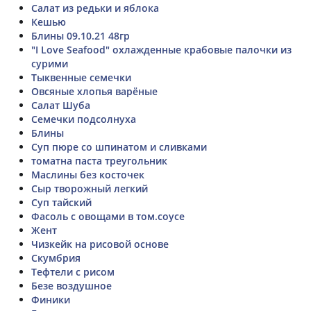
Салат из редьки и яблока
Кешью
Блины 09.10.21 48гр
"I Love Seafood" охлажденные крабовые палочки из
сурими
Тыквенные семечки
Овсяные хлопья варёные
Салат Шуба
Семечки подсолнуха
Блины
Суп пюре со шпинатом и сливками
томатна паста треугольник
Маслины без косточек
Сыр творожный легкий
Суп тайский
Фасоль с овощами в том.соусе
Жент
Чизкейк на рисовой основе
Скумбрия
Тефтели с рисом
Безе воздушное
Финики