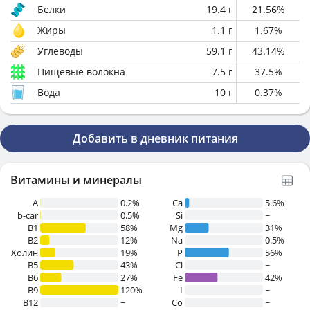
Белки
19.4
г
21.56
%
Жиры
1.1
г
1.67
%
Углеводы
59.1
г
43.14
%
Пищевые волокна
7.5
г
37.5
%
Вода
10
г
0.37
%
Добавить в дневник питания
Витамины и минералы
A
0.2%
Ca
5.6%
b-car
0.5%
Si
~
В1
58%
Mg
31%
B2
12%
Na
0.5%
Холин
19%
P
56%
B5
43%
Cl
~
B6
27%
Fe
42%
B9
120%
I
~
B12
~
Co
~