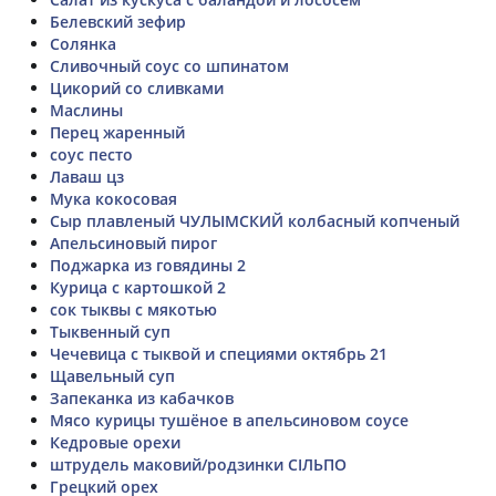
Белевский зефир
Солянка
Сливочный соус со шпинатом
Цикорий со сливками
Маслины
Перец жаренный
соус песто
Лаваш цз
Мука кокосовая
Сыр плавленый ЧУЛЫМСКИЙ колбасный копченый
Апельсиновый пирог
Поджарка из говядины 2
Курица с картошкой 2
сок тыквы с мякотью
Тыквенный суп
Чечевица с тыквой и специями октябрь 21
Щавельный суп
Запеканка из кабачков
Мясо курицы тушёное в апельсиновом соусе
Кедровые орехи
штрудель маковий/родзинки СІЛЬПО
Грецкий орех