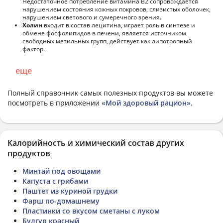
Недостаточное потребление витамина В2 сопровождается
нарушением состояния кожных покровов, слизистых оболочек,
нарушением светового и сумеречного зрения.
Холин
входит в состав лецитина, играет роль в синтезе и
обмене фосфолипидов в печени, является источником
свободных метильных групп, действует как липотропный
фактор.
еще
Полный справочник самых полезных продуктов вы можете
посмотреть в приложении
«Мой здоровый рацион»
.
Калорийность и химический состав других
продуктов
Минтай под овощами
Капуста с грибами
Паштет из куриной грудки
Фарш по-домашнему
Пластинки со вкусом сметаны с луком
Булгур красный