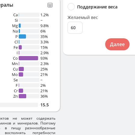
ералы
Поддержание веса
Ca
1.2%
Желаемый вес
Si
~
Mg
9.8%
Na
6%
P
35%
Cl
3.3%
Далее
Fe
15%
I
2.9%
%
Co
93%
Mn
2.3%
Cu
25%
Mo
21%
Se
~
F
2%
Cr
21%
Zn
36%
15.5
уктов не может содержать
минов и минералов. Поэтому
ть в пищу разннообразные
 восполнять потребности