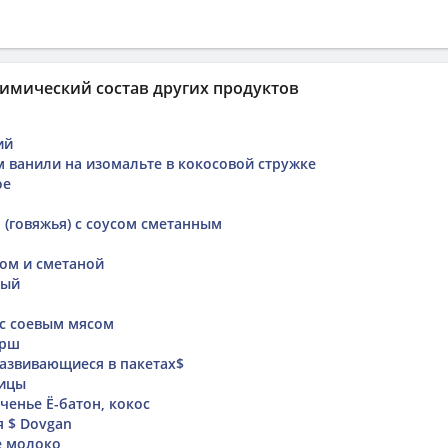
имический состав других продуктов
ий
м ванили на изомальте в кокосовой стружке
ое
 (говяжья) с соусом сметанным
ком и сметаной
вый
 с соевым мясом
арш
азвивающиеся в пакетах$
ицы
ченье Ё-батон, кокос
я $ Dovgan
е молоко