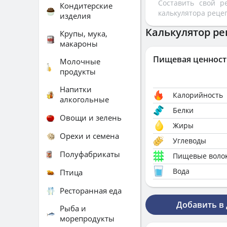
Составить свой 
Кондитерские
калькулятора реце
изделия
Калькулятор ре
Крупы, мука,
макароны
Пищевая ценност
Молочные
продукты
Напитки
Калорийность
алкогольные
Белки
Овощи и зелень
Жиры
Орехи и семена
Углеводы
Полуфабрикаты
Пищевые воло
Вода
Птица
Ресторанная еда
Добавить в
Рыба и
морепродукты