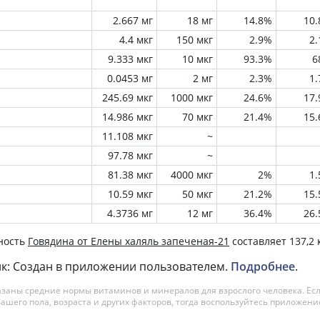
2.667 мг
18 мг
14.8%
10
4.4 мкг
150 мкг
2.9%
2
9.333 мкг
10 мкг
93.3%
6
0.0453 мг
2 мг
2.3%
1
245.69 мкг
1000 мкг
24.6%
17
14.986 мкг
70 мкг
21.4%
15
11.108 мкг
~
97.78 мкг
~
81.38 мкг
4000 мкг
2%
1
10.59 мкг
50 мкг
21.2%
15
4.3736 мг
12 мг
36.4%
26
ность
Говядина от Елены халяль запеченая-21
составляет 137,2 
к: Создан в приложении пользователем.
Подробнее
.
азаны средние нормы витаминов и минералов для взрослого человека. Есл
вашего пола, возраста и других факторов, тогда воспользуйтесь приложен