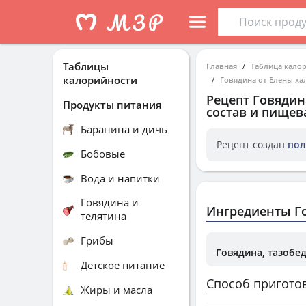
Таблицы
Главная
Таблица кало
калорийности
Говядина от Елены ха
Рецепт
Говядин
Продукты питания
состав и пищев
Баранина и дичь
Рецепт создан
пол
Бобовые
Вода и напитки
Говядина и
Ингредиенты Го
телятина
Грибы
Говядина, тазобед
Детское питание
Способ пригото
Жиры и масла