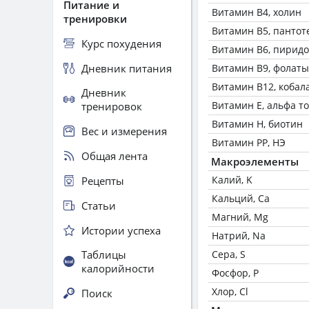
Питание и
Витамин В4, холин
тренировки
Витамин В5, пантот
Курс похудения
Витамин В6, пирид
Дневник питания
Витамин В9, фолаты
Витамин В12, кобал
Дневник
Витамин Е, альфа т
тренировок
Витамин Н, биотин
Вес и измерения
Витамин РР, НЭ
Общая лента
Макроэлементы
Калий, K
Рецепты
Кальций, Ca
Статьи
Магний, Mg
Истории успеха
Натрий, Na
Таблицы
Сера, S
калорийности
Фосфор, P
Хлор, Cl
Поиск