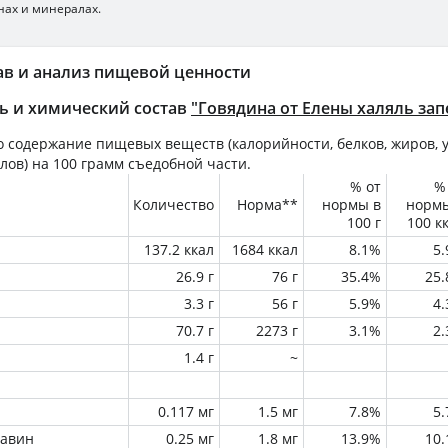
нах и минералах.
ав и анализ пищевой ценности
ь и химический состав
"Говядина от Елены халяль зап
 содержание пищевых веществ (калорийности, белков, жиров, у
лов) на
100 грамм
съедобной части.
% от
%
Количество
Норма**
нормы в
норм
100 г
100 к
137.2 ккал
1684 ккал
8.1%
5
26.9 г
76 г
35.4%
25
3.3 г
56 г
5.9%
4
70.7 г
2273 г
3.1%
2
1.4 г
~
0.117 мг
1.5 мг
7.8%
5
лавин
0.25 мг
1.8 мг
13.9%
10