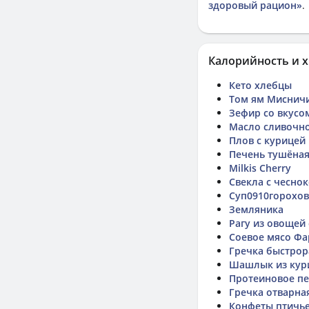
здоровый рацион»
.
Калорийность и х
Кето хлебцы
Том ям Миснич
Зефир со вкусо
Масло сливочн
Плов с курицей
Печень тушёная
Milkis Cherry
Свекла с чесно
Суп0910горохо
Земляника
Рагу из овощей
Соевое мясо Ф
Гречка быстрор
Шашлык из кур
Протеиновое пе
Гречка отварна
Конфеты птичь