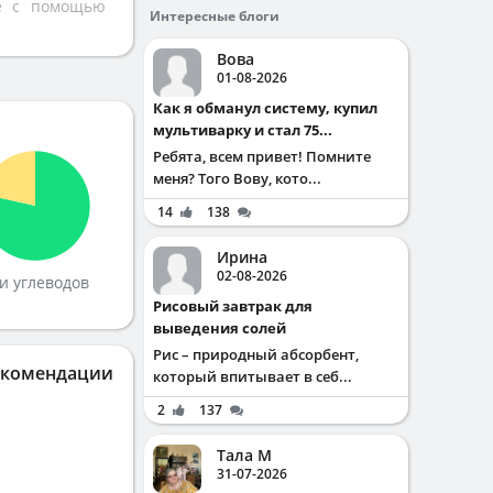
те с помощью
Интересные блоги
Вова
01-08-2026
Как я обманул систему, купил
мультиварку и стал 75...
Ребята, всем привет! Помните
меня? Того Вову, кото...
14
138
Ирина
02-08-2026
и углеводов
Рисовый завтрак для
выведения солей
Рис – природный абсорбент,
екомендации
который впитывает в себ...
2
137
Тала М
31-07-2026