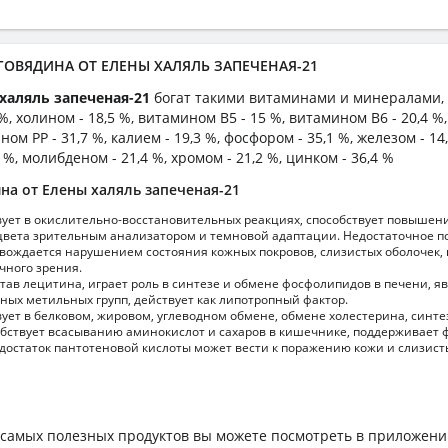
 ГОВЯДИНА ОТ ЕЛЕНЫ ХАЛЯЛЬ ЗАПЕЧЕНАЯ-21
халяль запеченая-21
богат такими витаминами и минералами, 
%, холином - 18,5 %, витамином B5 - 15 %, витамином B6 - 20,4 
ном PP - 31,7 %, калием - 19,3 %, фосфором - 35,1 %, железом - 14
6 %, молибденом - 21,4 %, хромом - 21,2 %, цинком - 36,4 %
на от Елены халяль запеченая-21
вует в окислительно-восстановительных реакциях, способствует повышен
вета зрительным анализатором и темновой адаптации. Недостаточное п
вождается нарушением состояния кожных покровов, слизистых оболочек
чного зрения.
став лецитина, играет роль в синтезе и обмене фосфолипидов в печени, я
ных метильных групп, действует как липотропный фактор.
ует в белковом, жировом, углеводном обмене, обмене холестерина, синте
обствует всасыванию аминокислот и сахаров в кишечнике, поддерживает
достаток пантотеновой кислоты может вести к поражению кожи и слизист
самых полезных продуктов вы можете посмотреть в приложен