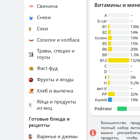
Витамины и мин
Свинина
A
~
Снеки
b-car
~
В1
7.8%
Соки
B2
14%
Холин
19%
Сосиски и колбаса
B5
15%
B6
20%
Травы, специи и
B9
1.3%
соусы
B12
132
C
~
Фаст-фуд
D
~
E
5%
Фрукты и ягоды
H
9.2%
вит.К
~
Хлеб и выпечка
PP
32%
Калий
19%
Яйца и продукты
из яиц
Рейтинг
Готовые блюда и
Большинство прод
рецепты
полный набор вита
важно употребля
Варенье и джемы
продукты, чтобы