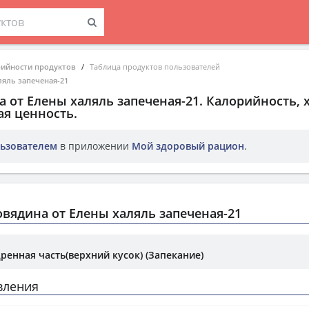
рийности продуктов
Таблица продуктов пользователей
ляль запеченая-21
а от Елены халяль запеченая-21
. Калорийность,
ая ценность.
ьзователем
в приложении
Мой здоровый рацион
.
вядина от Елены халяль запеченая-21
ренная часть(верхний кусок) (Запекание)
вления