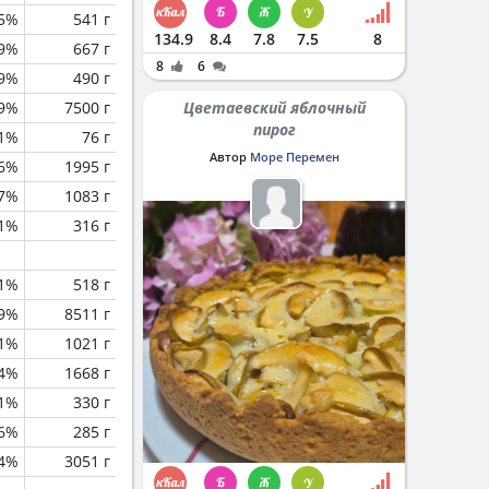
.5%
541 г
134.9
8.4
7.8
7.5
8
.9%
667 г
8
6
.9%
490 г
.9%
7500 г
Цветаевский яблочный
пирог
.1%
76 г
Автор
Море Перемен
.6%
1995 г
.7%
1083 г
.1%
316 г
.1%
518 г
.9%
8511 г
.1%
1021 г
.4%
1668 г
.1%
330 г
.6%
285 г
.4%
3051 г