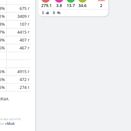
279.1
3.8
13.7
34.6
2
.8%
675 г
3
0
.1%
3409 г
8%
107 г
.7%
4415 г
.9%
407 г
.6%
467 г
.5%
4915 г
.5%
472 г
.5%
274 г
кКал.
и вы хотите
ием
«Мой