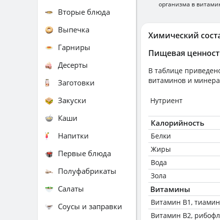
организма в витами
Вторые блюда
Выпечка
Химический сост
Гарниры
Пищевая ценност
Десерты
В таблице приведено
витаминов и минера
Заготовки
Закуски
Нутриент
Каши
Калорийность
Напитки
Белки
Жиры
Первые блюда
Вода
Полуфабрикаты
Зола
Салаты
Витамины
Витамин В1, тиамин
Соусы и заправки
Витамин В2, рибоф