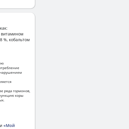
как:
%, витамином
,8 %, кобальтом
ию
отребление
, нарушением
вляется
зе ряда гормонов,
 функцию коры
ых.
ии
«Мой