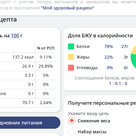
рецепт с учетом потерь витаминов и минералов вы може
птов в приложении
"Мой здоровый рацион"
.
цепта
ь на
100
г
Доля БЖУ в калорийности
Белки
78
%
27
г
% от РСП
137.2
ккал
9.11
%
Жиры
22
%
3
г
26.9
г
29.89
%
Углеводы
0
%
0
г
3.3
г
5
%
Соотношение белков, жиров 
1 : 0.1 : 0
0
г
0
%
кна
0
г
0
%
70.7
г
2.64
%
Получите персональные р
Укажите вашу цель
Снижение веса
 дневник питания
Набор массы