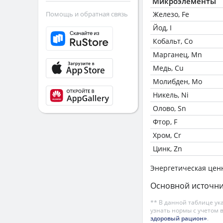
Микроэлементы
Помощь и обратная связь
Железо, Fe
Йод, I
Кобальт, Co
Марганец, Mn
Медь, Cu
Молибден, Mo
Никель, Ni
Олово, Sn
Фтор, F
Хром, Cr
Цинк, Zn
Энергетическая цен
Основной источни
** В данной таблице ук
узнать нормы с учетом 
здоровый рацион»
.