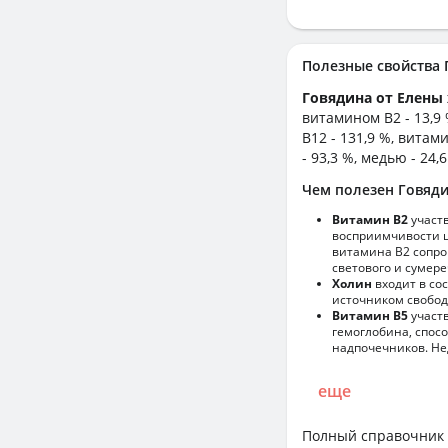
Полезные свойства
Говядина от Елены 
витамином B2 - 13,9 
B12 - 131,9 %, витами
- 93,3 %, медью - 24,
Чем полезен Говяди
Витамин В2
участ
восприимчивости ц
витамина В2 сопро
светового и сумере
Холин
входит в со
источником свобод
Витамин В5
участв
гемоглобина, спос
надпочечников. Не
еще
Полный справочник 