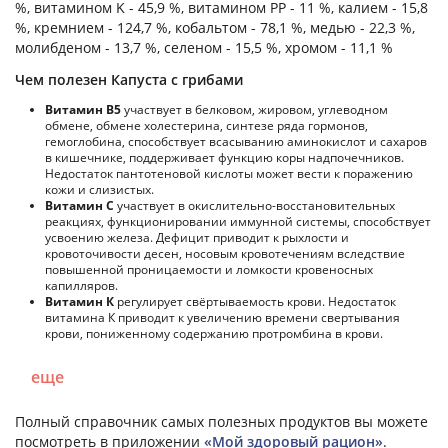
%, витамином K - 45,9 %, витамином PP - 11 %, калием - 15,8
%, кремнием - 124,7 %, кобальтом - 78,1 %, медью - 22,3 %,
молибденом - 13,7 %, селеном - 15,5 %, хромом - 11,1 %
Чем полезен Капуста с грибами
Витамин В5
участвует в белковом, жировом, углеводном
обмене, обмене холестерина, синтезе ряда гормонов,
гемоглобина, способствует всасыванию аминокислот и сахаров
в кишечнике, поддерживает функцию коры надпочечников.
Недостаток пантотеновой кислоты может вести к поражению
кожи и слизистых.
Витамин С
участвует в окислительно-восстановительных
реакциях, функционировании иммунной системы, способствует
усвоению железа. Дефицит приводит к рыхлости и
кровоточивости десен, носовым кровотечениям вследствие
повышенной проницаемости и ломкости кровеносных
капилляров.
Витамин К
регулирует свёртываемость крови. Недостаток
витамина К приводит к увеличению времени свертывания
крови, пониженному содержанию протромбина в крови.
еще
Полный справочник самых полезных продуктов вы можете
посмотреть в приложении
«Мой здоровый рацион»
.