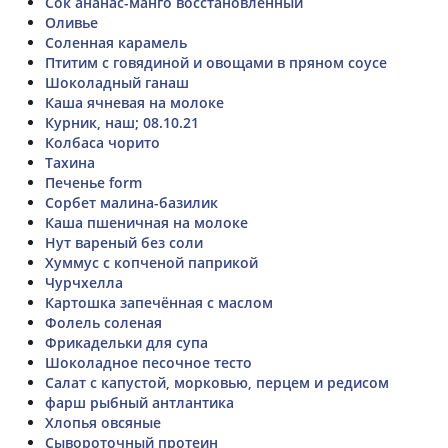
Сок ананас-манго восстановленный
Оливье
Соленная карамель
Птитим с говядиной и овощами в пряном соусе
Шоколадный ганаш
Каша ячневая на молоке
Курник, наш; 08.10.21
Колбаса чорито
Тахина
Печенье form
Сорбет малина-базилик
Каша пшеничная на молоке
Нут вареный без соли
Хуммус с копченой паприкой
Чурчхелла
Картошка запечённая с маслом
Фолель соленая
Фрикадельки для супа
Шоколадное песочное тесто
Салат с капустой, морковью, перцем и редисом
фарш рыбный антлантика
Хлопья овсяные
Сывороточный протеин