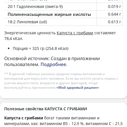
20:1 Гадолеиновая (омега-9)
0.019 г
Полиненасыщенные жирные кислоты
0.644 г
18:2 Линолевая (ud)
0.613 г
Энергетическая ценность
Капуста с грибами
составляет
78,4 кКал.
Порция = 325 гр (254.8 кКал)
Основной источник: Создан в приложении
пользователем.
Подробнее
.
** В данной таблице указаны средние нормы витаминов и
минералов для взрослого человека. Если вы хотите узнать нормы с
учетом вашего пола, возраста и других факторов, тогда
воспользуйтесь приложением
«Мой здоровый рацион»
.
Полезные свойства КАПУСТА С ГРИБАМИ
Капуста с грибами
богат такими витаминами и
минералами, как: витамином B5 - 12,9 %, витамином C - 21,5