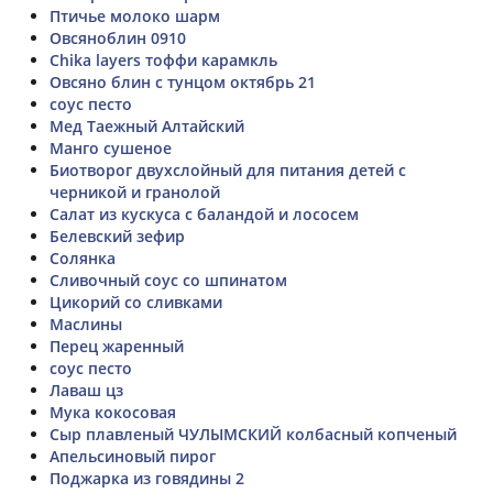
Птичье молоко шарм
Овсяноблин 0910
Chika layers тоффи карамкль
Овсяно блин с тунцом октябрь 21
соус песто
Мед Таежный Алтайский
Манго сушеное
Биотворог двухслойный для питания детей с
черникой и гранолой
Салат из кускуса с баландой и лососем
Белевский зефир
Солянка
Сливочный соус со шпинатом
Цикорий со сливками
Маслины
Перец жаренный
соус песто
Лаваш цз
Мука кокосовая
Сыр плавленый ЧУЛЫМСКИЙ колбасный копченый
Апельсиновый пирог
Поджарка из говядины 2