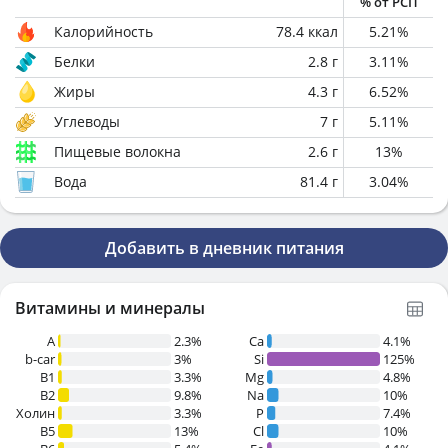
% от РСП
Калорийность
78.4
ккал
5.21
%
Белки
2.8
г
3.11
%
Жиры
4.3
г
6.52
%
Углеводы
7
г
5.11
%
Пищевые волокна
2.6
г
13
%
Вода
81.4
г
3.04
%
Добавить в дневник питания
Витамины и минералы
A
2.3%
Ca
4.1%
b-car
3%
Si
125%
В1
3.3%
Mg
4.8%
B2
9.8%
Na
10%
Холин
3.3%
P
7.4%
B5
13%
Cl
10%