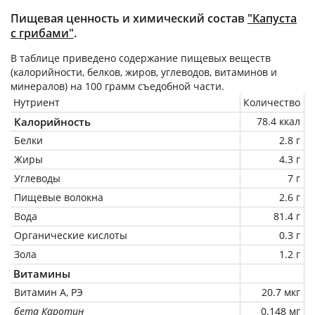
Пищевая ценность и химический состав
"Капуста
с грибами"
.
В таблице приведено содержание пищевых веществ
(калорийности, белков, жиров, углеводов, витаминов и
минералов) на
100 грамм
съедобной части.
Нутриент
Количество
Калорийность
78.4 ккал
Белки
2.8 г
Жиры
4.3 г
Углеводы
7 г
Пищевые волокна
2.6 г
Вода
81.4 г
Органические кислоты
0.3 г
Зола
1.2 г
Витамины
Витамин А, РЭ
20.7 мкг
бета Каротин
0.148 мг