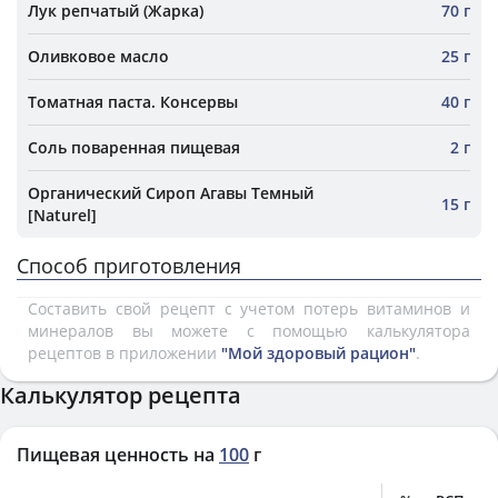
Лук репчатый (Жарка)
70 г
Оливковое масло
25 г
Томатная паста. Консервы
40 г
Соль поваренная пищевая
2 г
Органический Сироп Агавы Темный
15 г
[Naturel]
Способ приготовления
Составить свой рецепт с учетом потерь витаминов и
минералов вы можете с помощью калькулятора
рецептов в приложении
"Мой здоровый рацион"
.
Калькулятор рецепта
Пищевая ценность на
100
г