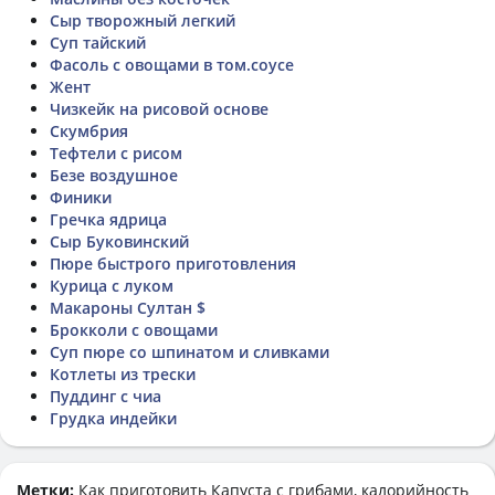
Сыр творожный легкий
Суп тайский
Фасоль с овощами в том.соусе
Жент
Чизкейк на рисовой основе
Скумбрия
Тефтели с рисом
Безе воздушное
Финики
Гречка ядрица
Сыр Буковинский
Пюре быстрого приготовления
Курица с луком
Макароны Султан $
Брокколи с овощами
Суп пюре со шпинатом и сливками
Котлеты из трески
Пуддинг с чиа
Грудка индейки
Метки:
Как приготовить
Капуста с грибами
, калорийность