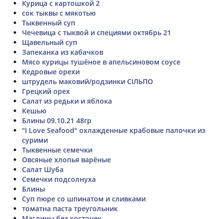
Курица с картошкой 2
сок тыквы с мякотью
Тыквенный суп
Чечевица с тыквой и специями октябрь 21
Щавельный суп
Запеканка из кабачков
Мясо курицы тушёное в апельсиновом соусе
Кедровые орехи
штрудель маковий/родзинки СІЛЬПО
Грецкий орех
Салат из редьки и яблока
Кешью
Блины 09.10.21 48гр
"I Love Seafood" охлажденные крабовые палочки из
сурими
Тыквенные семечки
Овсяные хлопья варёные
Салат Шуба
Семечки подсолнуха
Блины
Суп пюре со шпинатом и сливками
томатна паста треугольник
Маслины без косточек