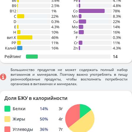
B6
5.4%
Fe
4.1%
B9
2.5%
I
4.8%
B12
1%
Co
78%
C
22%
Mn
8.3%
D
0.3%
Cu
22%
E
4.3%
Mo
14%
H
10%
Se
16%
вит.К
46%
F
0.3%
PP
11%
Cr
11%
Калий
16%
Zn
4.3%
Рейтинг
14
Большинство продуктов не может содержать полный набор
витаминов и минералов. Поэтому важно употреблять в пищу
разннообразные продукты, чтобы восполнять потребности
организма в витаминах и минералах.
Доля БЖУ в калорийности
Белки
14
%
3
г
Жиры
50
%
4
г
Углеводы
36
%
7
г