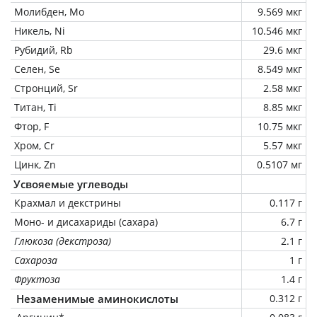
Молибден, Mo
9.569 мкг
Никель, Ni
10.546 мкг
Рубидий, Rb
29.6 мкг
Селен, Se
8.549 мкг
Стронций, Sr
2.58 мкг
Титан, Ti
8.85 мкг
Фтор, F
10.75 мкг
Хром, Cr
5.57 мкг
Цинк, Zn
0.5107 мг
Усвояемые углеводы
Крахмал и декстрины
0.117 г
Моно- и дисахариды (сахара)
6.7 г
Глюкоза (декстроза)
2.1 г
Сахароза
1 г
Фруктоза
1.4 г
Незаменимые аминокислоты
0.312 г