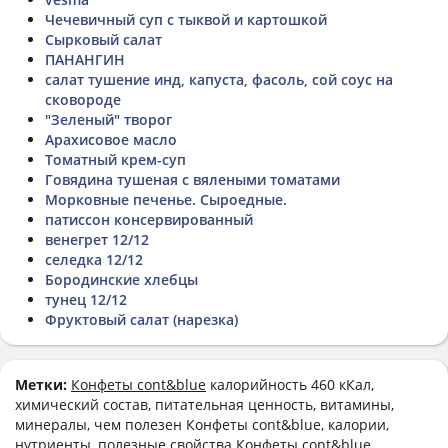
Чечевичный суп с тыквой и картошкой
Сырковый салат
ПАНАНГИН
салат тушение инд, капуста, фасоль, сой соус на
сковороде
"Зеленый" творог
Арахисовое масло
Томатный крем-суп
Говядина тушеная с вялеными томатами
Морковные печенье. Сыроедные.
патиссон консервированный
венегрет 12/12
селедка 12/12
Бородинские хлебцы
тунец 12/12
Фруктовый салат (нарезка)
Метки:
Конфеты cont&blue
калорийность 460 кКал,
химический состав, питательная ценность, витамины,
минералы, чем полезен Конфеты cont&blue, калории,
нутриенты, полезные свойства Конфеты cont&blue