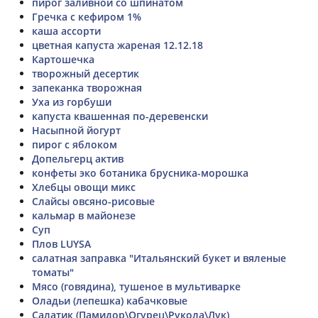
пирог заливной со шпинатом
Гречка с кефиром 1%
каша ассорти
цветная капуста жареная 12.12.18
Картошечка
творожный десертик
запеканка творожная
Уха из горбуши
капуста квашенная по-деревенски
Насыпной йогурт
пирог с яблоком
Допельгерц актив
конфеты эко ботаника брусника-морошка
Хлебцы овощи микс
Слайсы овсяно-рисовые
кальмар в майонезе
Суп
Плов LUYSA
салатная заправка "Итальянский букет и вяленые
томаты"
Мясо (говядина), тушеное в мультиварке
Оладьи (лепешка) кабачковые
Салатик (Памидор\Огурец\Рукола\Лук)