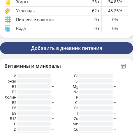
Жиры
23
г
34.85
%
Углеводы
62
г
45.26
%
Пищевые волокна
0
г
0
%
Вода
0
г
0
%
Добавить в дневник питания
Витамины и минералы
A
~
Ca
~
b-car
~
Si
~
В1
~
Mg
~
B2
~
Na
~
Холин
~
P
~
B5
~
Cl
~
B6
~
Fe
~
B9
~
I
~
B12
~
Co
~
C
~
Mn
~
D
~
Cu
~