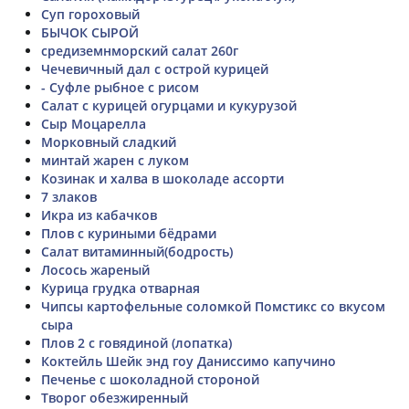
Суп гороховый
БЫЧОК СЫРОЙ
средиземнморский салат 260г
Чечевичный дал с острой курицей
- Суфле рыбное с рисом
Салат с курицей огурцами и кукурузой
Сыр Моцарелла
Морковный сладкий
минтай жарен с луком
Козинак и халва в шоколаде ассорти
7 злаков
Икра из кабачков
Плов с куриными бёдрами
Салат витаминный(бодрость)
Лосось жареный
Курица грудка отварная
Чипсы картофельные соломкой Помстикс со вкусом
сыра
Плов 2 с говядиной (лопатка)
Коктейль Шейк энд гоу Даниссимо капучино
Печенье с шоколадной стороной
Творог обезжиренный