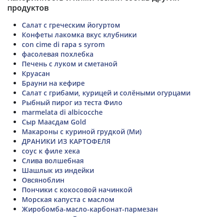
продуктов
Салат с греческим йогуртом
Конфеты лакомка вкус клубники
con cime di rapa s syrom
фасолевая похлебка
Печень с луком и сметаной
Круасан
Брауни на кефире
Салат с грибами, курицей и солёными огурцами
Рыбный пирог из теста Фило
marmelata di albicocche
Сыр Маасдам Gold
Макароны с куриной грудкой (Ми)
ДРАНИКИ ИЗ КАРТОФЕЛЯ
соус к филе хека
Слива волшебная
Шашлык из индейки
Овсяноблин
Пончики с кокосовой начинкой
Морская капуста с маслом
Жиробомба-масло-карбонат-пармезан