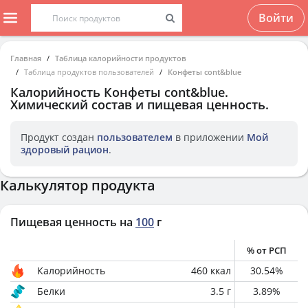
Войти
Главная
Таблица калорийности продуктов
Таблица продуктов пользователей
Конфеты cont&blue
Калорийность
Конфеты cont&blue
.
Химический состав и пищевая ценность.
Продукт создан
пользователем
в приложении
Мой
здоровый рацион
.
Калькулятор продукта
Пищевая ценность на
100
г
% от РСП
Калорийность
460
ккал
30.54
%
Белки
3.5
г
3.89
%