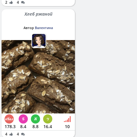
2
4
Хлеб ржаной
Автор
Валентина
178.3
8.4
8.8
16.4
10
4
4