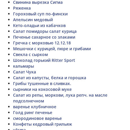
Свинина вырезка Сигма
Ряженка
Гороховый суп по-фински
Апельсин медовый
Кето-оладьи из кабачков
Салат помидоры салат курица
Печенье сахарное со злаками
Гречка с морковью 12.12.18
Мешочки с курицей, пюре и грибами
Свекла с сырком
Шоколад горький Ritter Sport
кальмары
Салат Чука
Салат из капусты, белка и горошка
Грибы тушенные в сливках.
сырники на кокосовой муке
Салат из репы, моркови, лука репч. на масле
подсолнечном
варенье клубничное
Голд ринг печенье
смородиновое варенье
Конфеты кедровый грильяж
vēsma