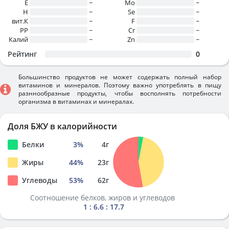
E
~
Mo
~
H
~
Se
~
вит.К
~
F
~
PP
~
Cr
~
Калий
~
Zn
~
Рейтинг
0
Большинство продуктов не может содержать полный набор
витаминов и минералов. Поэтому важно употреблять в пищу
разннообразные продукты, чтобы восполнять потребности
организма в витаминах и минералах.
Доля БЖУ в калорийности
Белки
3
%
4
г
Жиры
44
%
23
г
Углеводы
53
%
62
г
Соотношение белков, жиров и углеводов
1 : 6.6 : 17.7