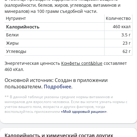
(калорийности, белков, жиров, углеводов, витаминов и
минералов) на
100 грамм
съедобной части.
Нутриент
Количество
Калорийность
460 ккал
Белки
3.5 г
Жиры
23 г
Углеводы
62 г
Энергетическая ценность
Конфеты cont&blue
составляет
460 кКал.
Основной источник: Создан в приложении
пользователем.
Подробнее
.
** В данной таблице указаны средние нормы витаминов и
минералов для взрослого человека. Если вы хотите узнать нормы с
учетом вашего пола, возраста и других факторов, тогда
воспользуйтесь приложением
«Мой здоровый рацион»
.
Калорийность и химический состав других